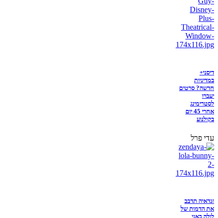
דיסני+
במדיניות
חדשה? סרטים
יעברו
לסטרימינג
אחרי 45 יום
בקולנוע
עדי פרל
זנדאיה תדבב
את הדמות של
לולה באני