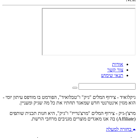
אודות
צור קשר
תנאי שימוש
גיקלואיד - צירוף המלים "גיק" ו"טבלואיד", הפורמט בו מודפס עיתון יומי -
הוא מגזין אינטרנטי חדש שמאגד תחתיו את כל מה שגיק ומעניין.
מרצ'ן-גיק - צירוף המלים "מרצ'נדייז" ו"גיק", היא חנות תכנית שותפים
(Affiliate) בה אנו מאגדים מוצרים מגניבים מרחבי הרשת.
בחזרה למעלה