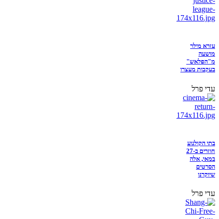
עזרא מילר
מושעה
מ"הפלאש"
בעקבות מעצרו
עדי פרל
בתי הקולנוע
חוזרים ב-27
במאי, אלה
הסרטים
שיוקרנו
עדי פרל