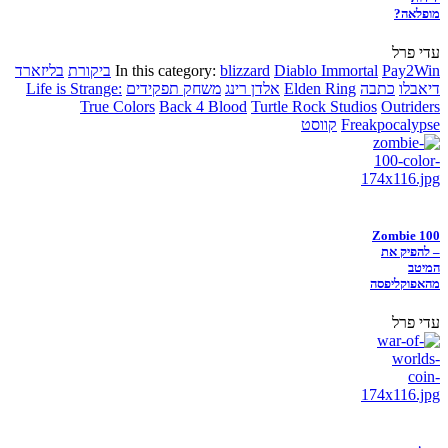
מופלאה?
עדי פרל
Pay2Win
Diablo Immortal
blizzard
In this category:
ביקורת
בליזארד
דיאבלו
כתבה
Elden Ring
אלדן רינג
משחק תפקידים
Life is Strange:
True Colors
Back 4 Blood
Turtle Rock Studios
Outriders
Freakpocalypse
קווסט
Zombie 100
– להפיק את
המיטב
מהאפוקליפסה
עדי פרל