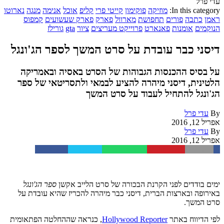
עדי פרל
In this category:
מוזיקה
פוקימון
קייטי פרי
קליפ
אוכל
אנימה
מנגה
נארוטו
ראמן
כתבה
פורים
תחפושת
מארוול
פארק
פארק שעשועים
קמפוס
הנוקמים
אומנות
פאנארט
פרוייקט מעריצים
ציור
gta
גורילז
דיסני כבר עובדת על סרט המשך לספר הג'ונגל
על בסיס ההכנסות הגבוהות של הסרט באסיה ובאמריקה
הלטינית, דיסני מיהרה להציע לבמאי ולתסריטאי של ספר
הג'ונגל להתחיל לעבוד על סרט המשך
By
עדי פרל
אפריל 12, 2016
By
עדי פרל
אפריל 12, 2016
Facebook
Twitter
WhatsApp
Pinterest
Email
ימים בודדים לפני הקרנת הבכורה של סרט הלייב אקשן
ספר הג'ונגל
באירופה ובארצות הברית, דיסני כבר מיהרה להכריז שהיא עובדת על
סרט המשך.
לפי הדיווח באתר
Hollywood Reporter
, כנראה שההחלטה הפתאומית