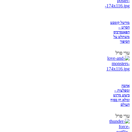
מורטל קומבט
הסרט –
הפאנסרביס
משתלט על
הסיפור
עדי פרל
אהבה
ומפלצות –
ביצוע מרגש
ומלא חן בסוף
העולם
עדי פרל