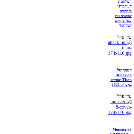
"מלחמת
העולמות"
והמטבע
שהוציא את
מעריצי וולס
למלחמה
עדי פרל
המנגה של
Attack on
Titan תסתיים
באפריל 2021
עדי פרל
Monster #8