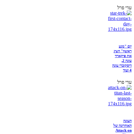
עדי פרל
יום "מגע
ראשון" הציג
את פיקארד
עונה 2,
דיסקוברי עונה
4 ועוד
עדי פרל
העונה
האחרונה של
Attack on