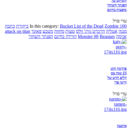
קומיקס של
הפנתר השחור
מופצות בחינם
עדי פרל
Zombie 100
Bucket List of the Dead
In this category:
ביקורת
כתבה
מנגה
אנגליה
הרברט גורג' וולס
טעות
מחווה
מטבע
פאונד
attack on titan
אנימה
Beastars
Monster #8
הורדה בחינם
הפנתר השחור
פוקימון חוגג
25 שנה עם
קליפ חדש של
קייטי פרי
עדי פרל
ארבעה