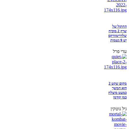
החתול של
שרק 2 מוכיח
שלדרימוורקס
יש 9 נשמות
עדי פרל
מקום שקט 2
הוא המשך
כמעט מוצלח
כמו קודמו
גיל גוטקין