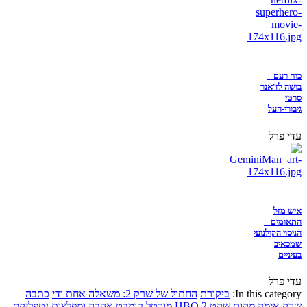
כוח רעם –
בושה לז'אנר
סרטי
גיבורי-העל
עדי פרל
איש מזל
התאומים –
הניסוי הקולנועי
שמכאיב
בעיניים
עדי פרל
In this category:
ביקורת
החתול של שרק 2: משאלה אחת ודי
כתבה
שרק
אימה
מקום שקט 2
HBO
מורטל קומבט
אהבה ומפלצות
נטפליקס