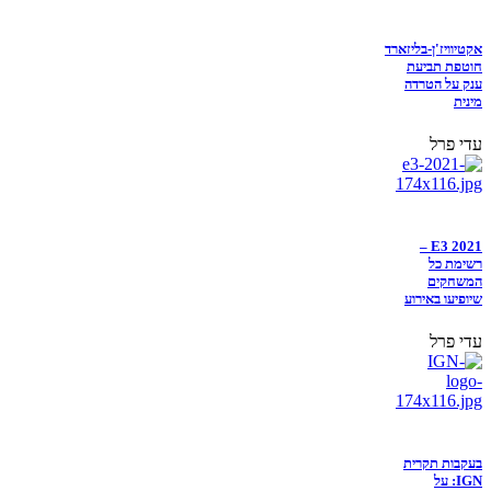
אקטיוויז'ן-בליזארד
חוטפת תביעת
ענק על הטרדה
מינית
עדי פרל
E3 2021 –
רשימת כל
המשחקים
שיופיעו באירוע
עדי פרל
בעקבות תקרית
IGN: על