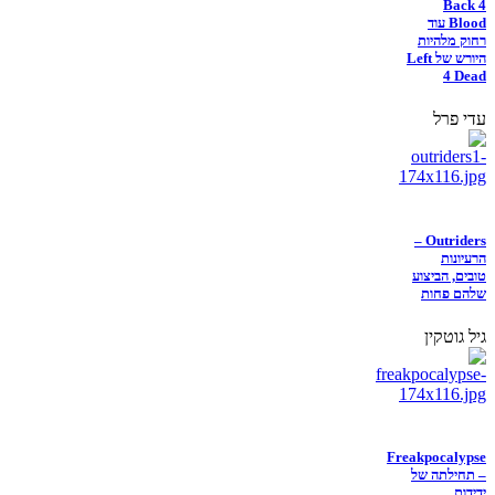
Back 4
Blood עוד
רחוק מלהיות
היורש של Left
4 Dead
עדי פרל
Outriders –
הרעיונות
טובים, הביצוע
שלהם פחות
גיל גוטקין
Freakpocalypse
– תחילתה של
ידידות