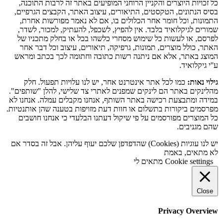
כל זכויות היוצרים והקניין הרוחני המופיעים באתר זה לרבות התוכנה,
בסיס הנתונים, הטקסטים, התיאורים, עיצוב האתר, הקבצים הגרפיים,
התמונות, וכל חומר אחר הכלולים בו, אם לא נאמר מפורשות אחרת,
שמורים לגיקלואיד בלבד. אין להפיץ, לשכפל, להעתיק, למכור, לשדר,
לפרסם, או לעשות כל שימוש מסחרי כלשהו בכל או בחלק מתכניו של
האתר, כולל מוצרים, תמונות, גרפיקה, תיאורים, עיצוב וכל דבר אחר
המוצג באתר, אלא אם ניתנה רשות כתובה וחתומה לכך בכתב ומראש
ע''י גיקלואיד.
גילוי נאות:
כמו לכל אתר אינטרנט אחר, יש לנו עלויות תפעול. חלק
מהלינקים באתר הם לינקים שמפנים לאתרי צד שלישי, להלן "שותפים".
במידה ומתבצעת רכישה באתר השותף, אנחנו מקבלים עמלה. אנחנו לא
מפרסמים ביקורות בתשלום או חוות דעת מזויפות בטענה שהן אותנטיות.
כל המוצרים מפורסמים על פי שיקול דעתנו הבלעדי כי אנחנו חושבים
שהם מגניבים.
יש לנו עוגיות (Cookies) שהדפדפן שלכם יעוף עליהן. אבל זה בסדר אם
לא מתאים, באמת
Cookie settings
מתאים לי
Close
Privacy Overview