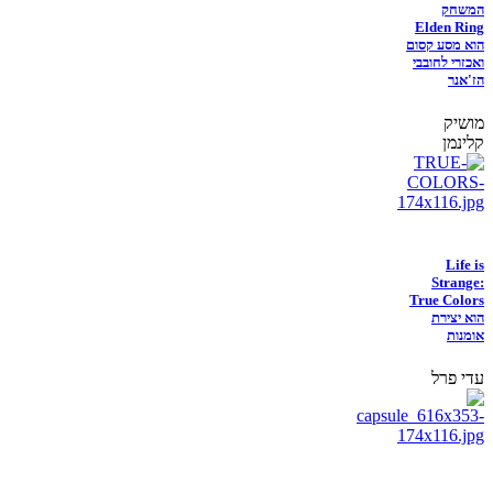
המשחק
Elden Ring
הוא מסע קסום
ואכזרי לחובבי
הז'אנר
מושיק
קלינמן
Life is
Strange:
True Colors
הוא יצירת
אומנות
עדי פרל