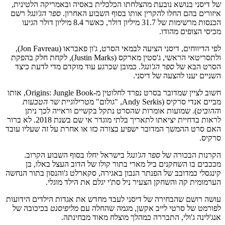
של דיסני בנושא נובעת מהצלחתו הכלכלית באסיה ובאמריקה הלטינית,
איזורים בהם החלו להקרין אותו בסוף השבוע האחרון.
ספר הג'ונגל
רשם
הכנסות מרשימות של 31.7 מיליון דולר, כאשר 8.4 מיליון דולר הגיעו
מכיסי הצופים מהודו.
לפי הדיווחים, דיסני הציעה לבמאי הסרט, ג'ון פאבראו (Jon Favreau),
ולתסריטאי הראשי, ג'סטין מארקס (Justin Marks), לקחת חלק בהפקת
הסרט הבא של
ספר הג'ונגל
. כמובן שכרגע עוד מוקדם מדי לדעת כיצד
השניים יענו להצעה של דיסני.
חשוב לציין שמדובר בסרט נפרד לחלוטין מ-Origins: Jungle Book, אותו
מביים אנדי סרקיס (Andy Serkis, "גולום" מטרילוגיית
שר הטבעות
ו
ההוביט
). שמועות אומרות שהסרט נתקל בקשיים וראייה לכך ניתן
לראות בדחיית יציאתו לתאריך בלתי מוגדר אי שם בשנת 2018. לא ברור
האם סרט ההמשך המדובר ישפיע בצורה כזו או אחרת על זה שעליו עובד
סרקיס.
הקרנות הבכורה של
ספר הג'ונגל
בישראל יחלו בסוף השבוע הקרוב.
מככבים בו השחקנים ביל מארי בתור קולו של הדוב העצל באלו, בן
קינגסלי כמדובב של הפנתר הנבון באגירה, סקארלט ג'והנסון בתור הנחשה
הערמומית קה והשחקן הצעיר ניל סת'י יגלם את הילד מוגלי.
עושה רושם שהבחירה של דיסני לעבד מחדש את אגדות הילדים הידועות
לפורמט של סרטי לייב אקשן, מגמה שהחלה עם
מליפיסנט
בכיכובה של
אנג'לינה ג'ולי, התבררה כמהלך מוצלח מאוד מבחינתה.