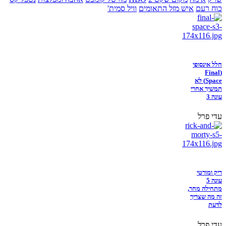
כוח רעם
איש מזל התאומים
וויל סמית'
חלל אינסופי
(Final
Space) לא
תמשיך אחרי
עונה 3
עדי פרל
ריק ומורטי
עונה 5
מתחילה מחר,
זה מה שצריך
לדעת
עדי פרל