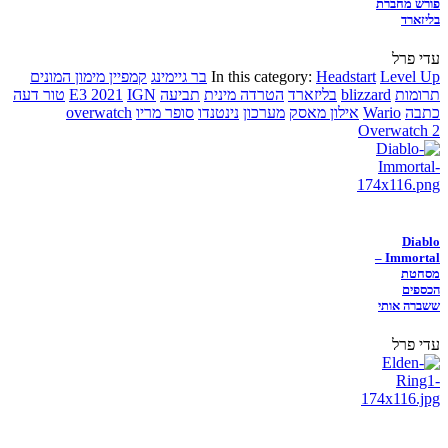
פורש מחברת
בליזארד
עדי פרל
Level Up
Headstart
In this category:
בר גיימינג
קמפיין מימון המונים
תרומות
blizzard
בליזארד
הטרדה מינית
תביעה
IGN
E3 2021
טור דעה
כתבה
Wario
אילון מאסק
מערכון
נינטנדו
סופר מריו
overwatch
Overwatch 2
Diablo
Immortal –
מסחטת
הכספים
ששברה אותי
עדי פרל