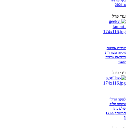
בקליפורניה
ב-2021
עדי פרל
יצירות אומנות
גיקיות מעוררות
השראה ששווה
להכיר
עדי פרל
להקת גורילז
עשתה קליפ
שלם בתוך
המשחק GTA
5