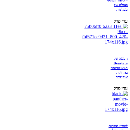
– סיפור קפקאי
בעולם של
מפלצות
עדי פרל
המנגה של
Beastars
תגיע לסיומה
בתחילת
אוקטובר
עדי פרל
לזכרו: חוברות