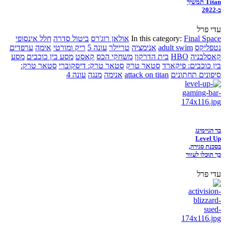
Titan תמשיך
ב-2022
עדי פרל
Final Space
In this category:
אולאן רוג'רס
ביטול סדרה
חלל אינסופי
נטפליקס
adult swim
אנימציה
טריילר
עונה 5
ריק ומורטי
אימה
ערפדים
קאסלבניה
HBO
בית הדרקון
משחקי הכס
קאסט
מסע בין כוכבים
מסע
בין כוכבים: פיקארד
סטאר טרק
סטאר טרק: דיסקוברי
סטאר טרק:
סיפונים תחתונים
attack on titan
אנימה
מנגה
עונה 4
בר הגיימינג
Level Up
בסכנת סגירה,
כך תוכלו לעזור
עדי פרל