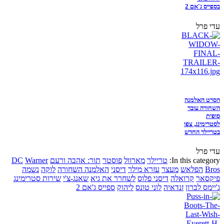
בספייס ג'אם 2
עדי פרל
הסרט האלמנה
השחורה עובר
סופית
לסטרימינג, צפו
בטריילר החדש
עדי פרל
In this category:
טריילר
מארוול
פוסטר
תור: אהבה ורעם
Warner
DC
Bros
הפלאש
מעצר
עזרא מילר
דיסני
האלמנה השחורה
לוקה
נשמה
פיקסאר
קרואלה
דיסני פלוס
לשחרר את גיא
שאנג-צ'י
שירות סטרימינג
ג'יימס לברון
זנדאיה
לוני טונס
ליהוק
ספייס ג'אם 2