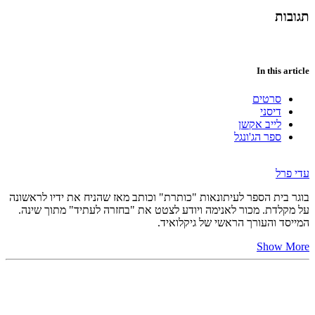
תגובות
In this article
סרטים
דיסני
לייב אקשן
ספר הג'ונגל
עדי פרל
בוגר בית הספר לעיתונאות "כותרת" וכותב מאז שהניח את ידיו לראשונה
על מקלדת. מכור לאנימה ויודע לצטט את "בחזרה לעתיד" מתוך שינה.
המייסד והעורך הראשי של גיקלואיד.
Show More