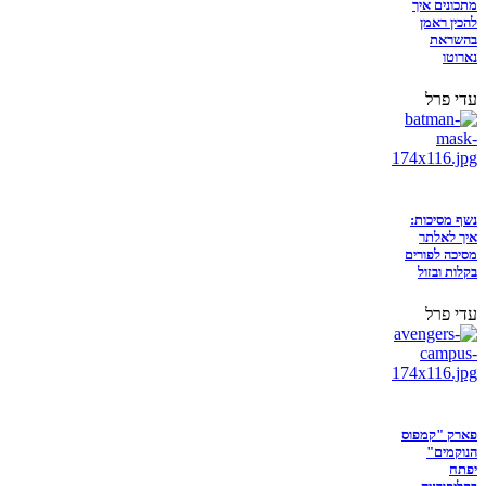
מתכונים איך
להכין ראמן
בהשראת
נארוטו
עדי פרל
נשף מסיכות:
איך לאלתר
מסיכה לפורים
בקלות ובזול
עדי פרל
פארק "קמפוס
הנוקמים"
יפתח