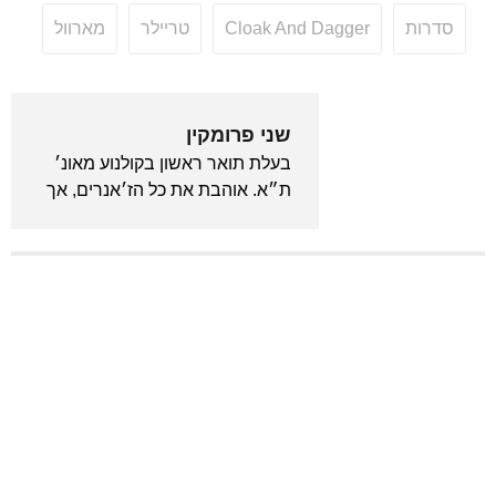
סדרות
Cloak And Dagger
טריילר
מארוול
שני פרומקין
בעלת תואר ראשון בקולנוע מאונ׳
ת״א. אוהבת את כל הז׳אנרים, אך
נסחפת בעיקר לכיוון כל מה
שמד״ב, פנטזיה, קסם וזומבים.