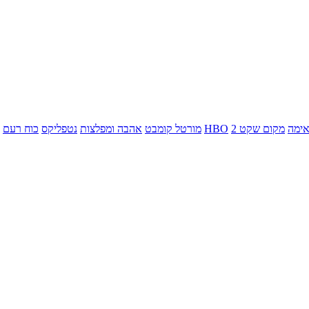
ימה
מקום שקט 2
HBO
מורטל קומבט
אהבה ומפלצות
נטפליקס
כוח רעם