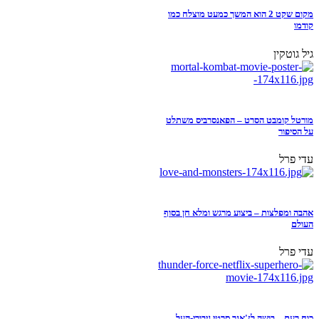
מקום שקט 2 הוא המשך כמעט מוצלח כמו
קודמו
גיל גוטקין
מורטל קומבט הסרט – הפאנסרביס משתלט
על הסיפור
עדי פרל
אהבה ומפלצות – ביצוע מרגש ומלא חן בסוף
העולם
עדי פרל
כוח רעם – בושה לז'אנר סרטי גיבורי-העל