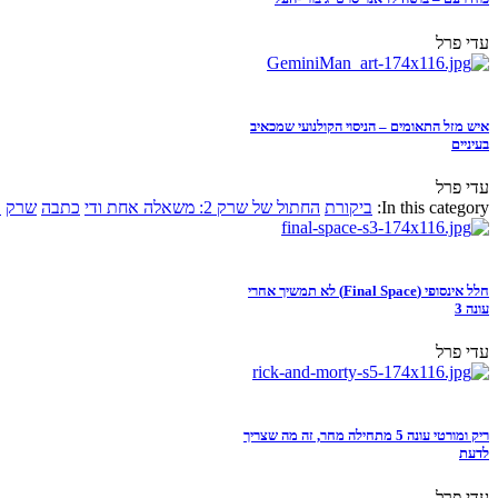
עדי פרל
איש מזל התאומים – הניסוי הקולנועי שמכאיב
בעיניים
עדי פרל
In this category:
ביקורת
החתול של שרק 2: משאלה אחת ודי
כתבה
שרק
א
חלל אינסופי (Final Space) לא תמשיך אחרי
עונה 3
עדי פרל
ריק ומורטי עונה 5 מתחילה מחר, זה מה שצריך
לדעת
עדי פרל