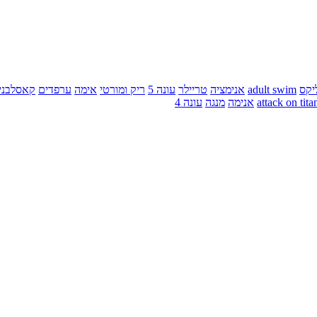
יקס
adult swim
אנימציה
טריילר
עונה 5
ריק ומורטי
אימה
ערפדים
קאסלבני
attack on tita
אנימה
מנגה
עונה 4