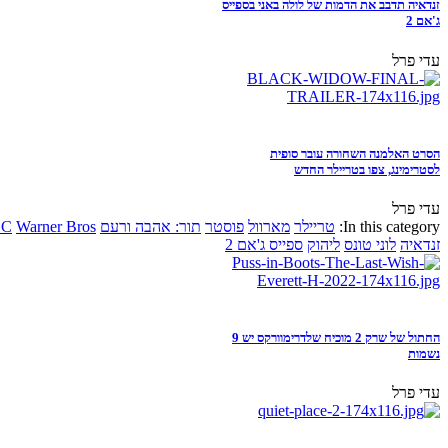
זנדאיה תדבב את הדמות של לולה באני בספייס
ג'אם 2
עדי פרל
הסרט האלמנה השחורה עובר סופית
לסטרימינג, צפו בטריילר החדש
עדי פרל
In this category:
טריילר
מארוול
פוסטר
תור: אהבה ורעם
Warner Bros
DC
זנדאיה
לוני טונס
ליהוק
ספייס ג'אם 2
החתול של שרק 2 מוכיח שלדרימוורקס יש 9
נשמות
עדי פרל