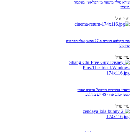
עזרא מילר מושעה מ"הפלאש" בעקבות
מעצרו
עדי פרל
בתי הקולנוע חוזרים ב-27 במאי, אלה הסרטים
שיוקרנו
עדי פרל
דיסני+ במדיניות חדשה? סרטים יעברו
לסטרימינג אחרי 45 יום בקולנוע
עדי פרל