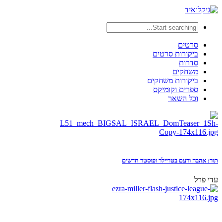
סרטים
ביקורות סרטים
סדרות
משחקים
ביקורות משחקים
ספרים וקומיקס
וכל השאר
תור: אהבה ורעם בטריילר ופוסטר חדשים
עדי פרל