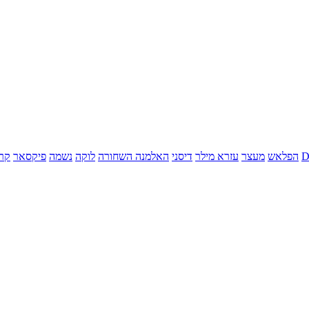
הפלאש
מעצר
עזרא מילר
דיסני
האלמנה השחורה
לוקה
נשמה
פיקסאר
קר