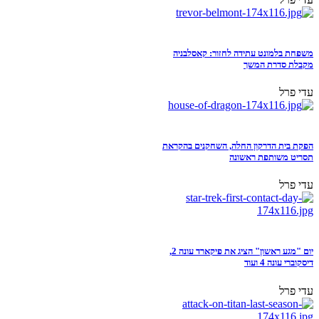
משפחת בלמונט עתידה לחזור: קאסלבניה
מקבלת סדרת המשך
עדי פרל
הפקת בית הדרקון החלה, השחקנים בהקראת
תסריט משותפת ראשונה
עדי פרל
יום "מגע ראשון" הציג את פיקארד עונה 2,
דיסקוברי עונה 4 ועוד
עדי פרל