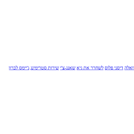
ואלה
דיסני פלוס
לשחרר את גיא
שאנג-צ'י
שירות סטרימינג
ג'יימס לברון