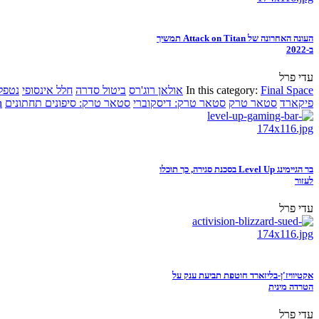
העונה האחרונה של Attack on Titan תמשיך
ב-2022
עדי פרל
Final Space
In this category:
אולאן רוג'רס
ביטול סדרה
חלל אינסופי
נטפל
פיקארד
סטאר טרק
סטאר טרק: דיסקוברי
סטאר טרק: סיפונים תחתונים
n
בר הגיימינג Level Up בסכנת סגירה, כך תוכלו
לעזור
עדי פרל
אקטיוויז'ן-בליזארד חוטפת תביעת ענק על
הטרדה מינית
עדי פרל