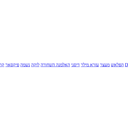
הפלאש
מעצר
עזרא מילר
דיסני
האלמנה השחורה
לוקה
נשמה
פיקסאר
קר