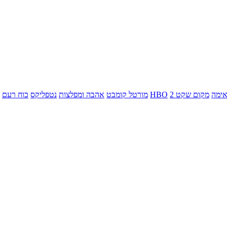
ימה
מקום שקט 2
HBO
מורטל קומבט
אהבה ומפלצות
נטפליקס
כוח רעם