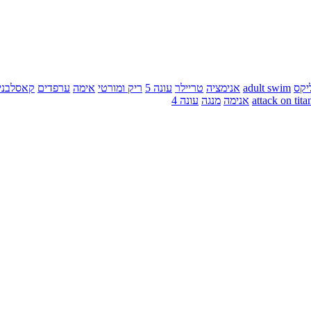
יקס
adult swim
אנימציה
טריילר
עונה 5
ריק ומורטי
אימה
ערפדים
קאסלבני
attack on tita
אנימה
מנגה
עונה 4