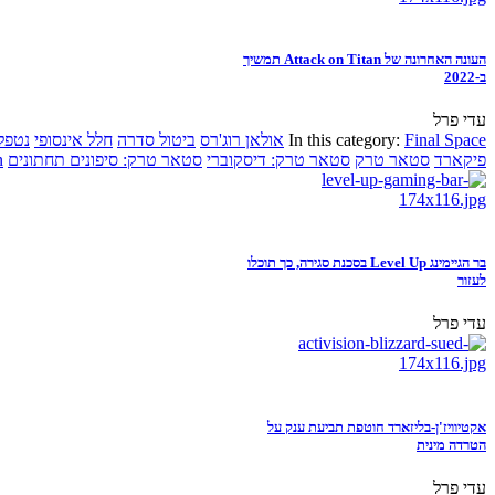
העונה האחרונה של Attack on Titan תמשיך
ב-2022
עדי פרל
Final Space
In this category:
אולאן רוג'רס
ביטול סדרה
חלל אינסופי
נטפל
פיקארד
סטאר טרק
סטאר טרק: דיסקוברי
סטאר טרק: סיפונים תחתונים
n
בר הגיימינג Level Up בסכנת סגירה, כך תוכלו
לעזור
עדי פרל
אקטיוויז'ן-בליזארד חוטפת תביעת ענק על
הטרדה מינית
עדי פרל