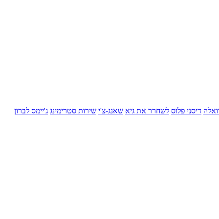
ואלה
דיסני פלוס
לשחרר את גיא
שאנג-צ'י
שירות סטרימינג
ג'יימס לברון