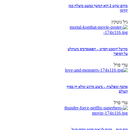
מקום שקט 2 הוא המשך כמעט מוצלח כמו
קודמו
גיל גוטקין
מורטל קומבט הסרט – הפאנסרביס משתלט
על הסיפור
עדי פרל
אהבה ומפלצות – ביצוע מרגש ומלא חן בסוף
העולם
עדי פרל
כוח רעם – בושה לז'אנר סרטי גיבורי-העל