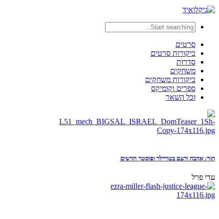
סרטים
ביקורות סרטים
סדרות
משחקים
ביקורות משחקים
ספרים וקומיקס
וכל השאר
תור: אהבה ורעם בטריילר ופוסטר חדשים
עדי פרל