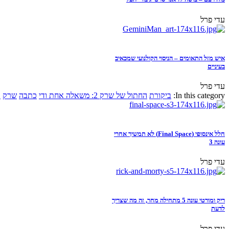
עדי פרל
איש מזל התאומים – הניסוי הקולנועי שמכאיב
בעיניים
עדי פרל
In this category:
ביקורת
החתול של שרק 2: משאלה אחת ודי
כתבה
שרק
א
חלל אינסופי (Final Space) לא תמשיך אחרי
עונה 3
עדי פרל
ריק ומורטי עונה 5 מתחילה מחר, זה מה שצריך
לדעת
עדי פרל