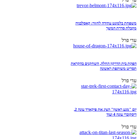
משפחת בלמונט עתידה לחזור: קאסלבניה
מקבלת סדרת המשך
עדי פרל
הפקת בית הדרקון החלה, השחקנים בהקראת
תסריט משותפת ראשונה
עדי פרל
יום "מגע ראשון" הציג את פיקארד עונה 2,
דיסקוברי עונה 4 ועוד
עדי פרל