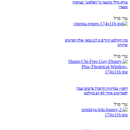
עזרא מילר מושעה מ"הפלאש" בעקבות
מעצרו
עדי פרל
בתי הקולנוע חוזרים ב-27 במאי, אלה הסרטים
שיוקרנו
עדי פרל
דיסני+ במדיניות חדשה? סרטים יעברו
לסטרימינג אחרי 45 יום בקולנוע
עדי פרל