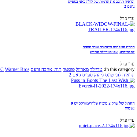
זנדאיה תדבב את הדמות של לולה באני בספייס
ג'אם 2
עדי פרל
הסרט האלמנה השחורה עובר סופית
לסטרימינג, צפו בטריילר החדש
עדי פרל
In this category:
טריילר
מארוול
פוסטר
תור: אהבה ורעם
Warner Bros
DC
זנדאיה
לוני טונס
ליהוק
ספייס ג'אם 2
החתול של שרק 2 מוכיח שלדרימוורקס יש 9
נשמות
עדי פרל