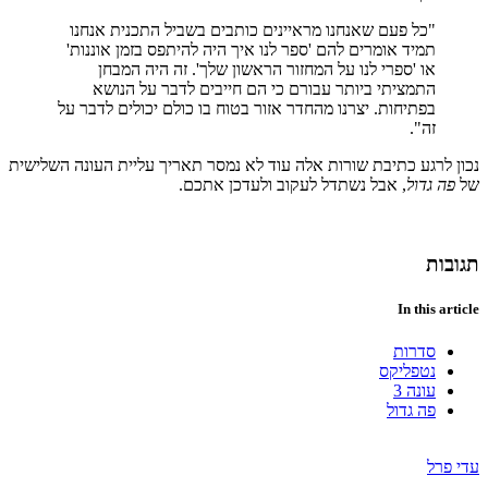
"כל פעם שאנחנו מראיינים כותבים בשביל התכנית אנחנו
תמיד אומרים להם 'ספר לנו איך היה להיתפס בזמן אוננות'
או 'ספרי לנו על המחזור הראשון שלך'. זה היה המבחן
התמציתי ביותר עבורם כי הם חייבים לדבר על הנושא
בפתיחות. יצרנו מהחדר אזור בטוח בו כולם יכולים לדבר על
זה".
נכון לרגע כתיבת שורות אלה עוד לא נמסר תאריך עליית העונה השלישית
של
פה גדול
, אבל נשתדל לעקוב ולעדכן אתכם.
תגובות
In this article
סדרות
נטפליקס
עונה 3
פה גדול
עדי פרל