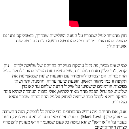
חוץ מהטיזר לעיל שמכריז על העונה השלישית שבדרך, בנטפליקס נתנו גם
למפלץ ההורמונים מוריס במה להתבטא בנושא בצורה הבוטה שכה
אופיינית לו:
למי שאינו מכיר,
פה גדול
עוסקת בעיקרה בחייהם של שלושה ילדים – ניק
קרול, ג'סי קליין ואנדרו גולדברג, שמתחילים את הסיוט המוכר לכולנו – גיל
ההתבגרות. הם יצטרכו להתמודד עם תופעות שונות שמאפיינות את
תקופה זו כמו מחזור ראשון, הופעת שיער ערווה, חרמנות יתר ושתי
מפלצות הורמונים שישפיעו על שיקול הדעת שלהם עד לאובדן
שליטה.
פה גדול
הפכה מהר מאוד ללהיט, אולי בזכות העובדה שהיא פונה
בעיקר דווקא לקהל בוגר שרוצה לצחוק על גיל ההתבגרות שכבר נמצא
מאחוריו.
אגב, אם תהיתם מה נדרש מהכותבים כדי להתקבל להפקה, הנה התשובה
– מארק לוין (Mark Levin), תסריטאי ובמאי הסדרה ואחד מיוצריה, סיפר
בעבר על ה"אודישן" שהוא עושה כל פעם שמועמד חדש מעוניין להצטרף
לצוות הקריאייטיב: