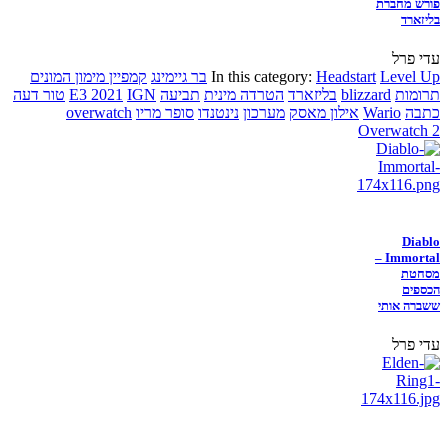
פורש מחברת
בליזארד
עדי פרל
Level Up
Headstart
In this category:
בר גיימינג
קמפיין מימון המונים
תרומות
blizzard
בליזארד
הטרדה מינית
תביעה
IGN
E3 2021
טור דעה
כתבה
Wario
אילון מאסק
מערכון
נינטנדו
סופר מריו
overwatch
Overwatch 2
Diablo
Immortal –
מסחטת
הכספים
ששברה אותי
עדי פרל