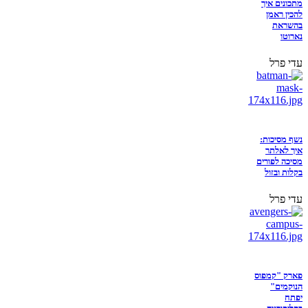
מתכונים איך
להכין ראמן
בהשראת
נארוטו
עדי פרל
נשף מסיכות:
איך לאלתר
מסיכה לפורים
בקלות ובזול
עדי פרל
פארק "קמפוס
הנוקמים"
יפתח