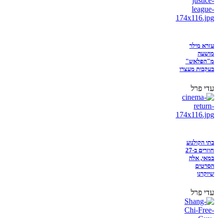
עזרא מילר
מושעה
מ"הפלאש"
בעקבות מעצרו
עדי פרל
בתי הקולנוע
חוזרים ב-27
במאי, אלה
הסרטים
שיוקרנו
עדי פרל