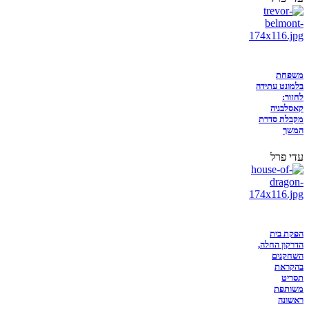
משפחת
בלמונט עתידה
לחזור:
קאסלבניה
מקבלת סדרת
המשך
עדי פרל
הפקת בית
הדרקון החלה,
השחקנים
בהקראת
תסריט
משותפת
ראשונה