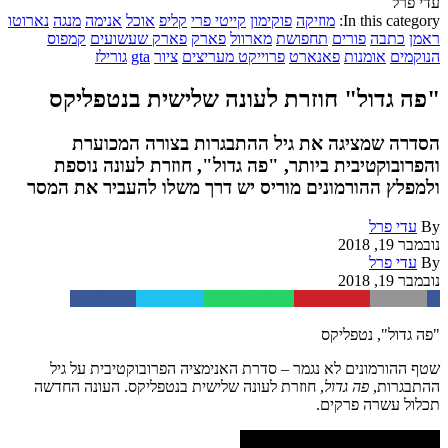
עדי פרל
In this category:
מוזיקה
פוקימון
קייטי פרי
קליפ
אוכל
אנימה
מנגה
נארוטו
ראמן
כתבה
פורים
תחפושת
מארוול
פארק
פארק שעשועים
קמפוס
הנוקמים
אומנות
פאנארט
פרוייקט מעריצים
ציור
gta
גורילז
"פה גדול" חוזרת לעונה שלישית בנטפליקס
הסדרה שמציגה את גיל ההתבגרות בצורה המכוערת
והפרובוקטיבית ביותר, "פה גדול", חוזרת לעונה נוספת
ולמפלץ ההורמונים מוריס יש דרך משלו להעביר את המסר
By
עדי פרל
נובמבר 19, 2018
By
עדי פרל
נובמבר 19, 2018
Facebook
Twitter
WhatsApp
Pinterest
Email
"פה גדול", נטפליקס
שטף ההורמונים לא נגמר – סדרת האנימציה הפרובוקטיבית על גיל
ההתבגרות,
פה גדול
, חוזרת לעונה שלישית בנטפליקס. העונה החדשה
תכלול עשרה פרקים.