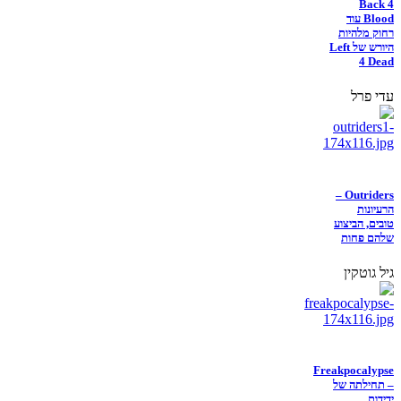
Back 4
Blood עוד
רחוק מלהיות
היורש של Left
4 Dead
עדי פרל
Outriders –
הרעיונות
טובים, הביצוע
שלהם פחות
גיל גוטקין
Freakpocalypse
– תחילתה של
ידידות