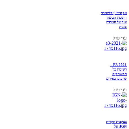
אקטיוויז'ן-בליזארד
חוטפת תביעת
ענק על הטרדה
מינית
עדי פרל
E3 2021 –
רשימת כל
המשחקים
שיופיעו באירוע
עדי פרל
בעקבות תקרית
IGN: על