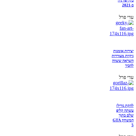
בקליפורניה
ב-2021
עדי פרל
יצירות אומנות
גיקיות מעוררות
השראה ששווה
להכיר
עדי פרל
להקת גורילז
עשתה קליפ
שלם בתוך
המשחק GTA
5