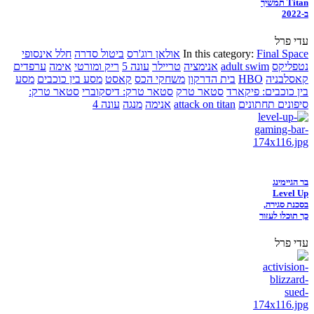
Titan תמשיך
ב-2022
עדי פרל
Final Space
In this category:
אולאן רוג'רס
ביטול סדרה
חלל אינסופי
נטפליקס
adult swim
אנימציה
טריילר
עונה 5
ריק ומורטי
אימה
ערפדים
קאסלבניה
HBO
בית הדרקון
משחקי הכס
קאסט
מסע בין כוכבים
מסע
בין כוכבים: פיקארד
סטאר טרק
סטאר טרק: דיסקוברי
סטאר טרק:
סיפונים תחתונים
attack on titan
אנימה
מנגה
עונה 4
בר הגיימינג
Level Up
בסכנת סגירה,
כך תוכלו לעזור
עדי פרל