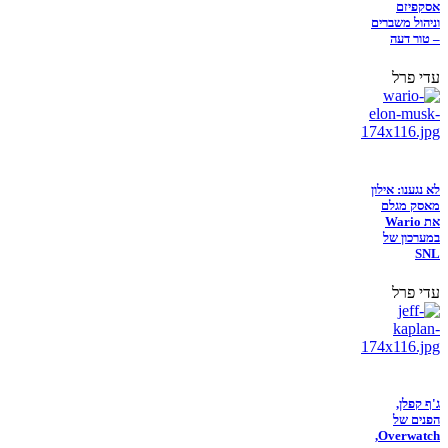
אסקפיזם
וניהול משברים
– טור דעה
עדי פרל
לא נגענו: אילון
מאסק מגלם
את Wario
במערכון של
SNL
עדי פרל
ג'ף קפלן,
הפנים של
Overwatch,