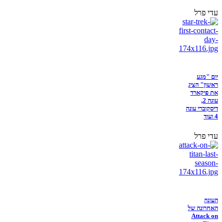
עדי פרל
יום "מגע
ראשון" הציג
את פיקארד
עונה 2,
דיסקוברי עונה
4 ועוד
עדי פרל
העונה
האחרונה של
Attack on