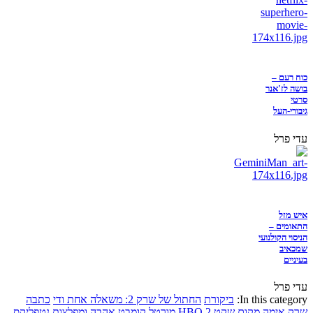
כוח רעם –
בושה לז'אנר
סרטי
גיבורי-העל
עדי פרל
איש מזל
התאומים –
הניסוי הקולנועי
שמכאיב
בעיניים
עדי פרל
In this category:
ביקורת
החתול של שרק 2: משאלה אחת ודי
כתבה
שרק
אימה
מקום שקט 2
HBO
מורטל קומבט
אהבה ומפלצות
נטפליקס