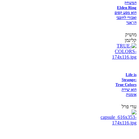
המשחק
Elden Ring
הוא מסע קסום
ואכזרי לחובבי
הז'אנר
מושיק
קלינמן
Life is
Strange:
True Colors
הוא יצירת
אומנות
עדי פרל