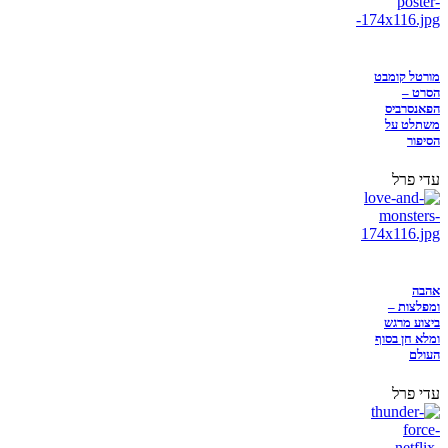
מורטל קומבט
הסרט –
הפאנסרביס
משתלט על
הסיפור
עדי פרל
אהבה
ומפלצות –
ביצוע מרגש
ומלא חן בסוף
העולם
עדי פרל