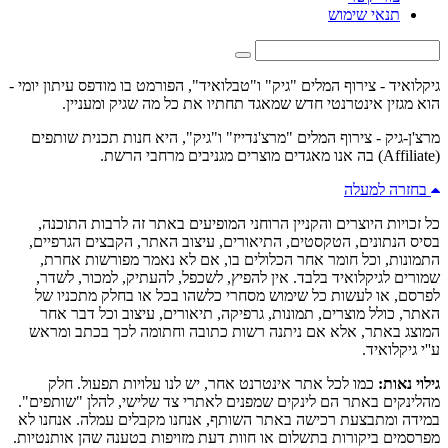
תנאי שימוש
גיקלואיד - צירוף המלים "גיק" ו"טבלואיד", הפורמט בו מודפס עיתון יומי -
הוא מגזין אינטרנטי חדש שמאגד תחתיו את כל מה שגיק ומעניין.
מרצ'ן-גיק - צירוף המלים "מרצ'נדייז" ו"גיק", היא חנות תכנית שותפים
(Affiliate) בה אנו מאגדים מוצרים מגניבים מרחבי הרשת.
בחזרה למעלה
כל זכויות היוצרים והקניין הרוחני המופיעים באתר זה לרבות התוכנה,
בסיס הנתונים, הטקסטים, התיאורים, עיצוב האתר, הקבצים הגרפיים,
התמונות, וכל חומר אחר הכלולים בו, אם לא נאמר מפורשות אחרת,
שמורים לגיקלואיד בלבד. אין להפיץ, לשכפל, להעתיק, למכור, לשדר,
לפרסם, או לעשות כל שימוש מסחרי כלשהו בכל או בחלק מתכניו של
האתר, כולל מוצרים, תמונות, גרפיקה, תיאורים, עיצוב וכל דבר אחר
המוצג באתר, אלא אם ניתנה רשות כתובה וחתומה לכך בכתב ומראש
ע''י גיקלואיד.
גילוי נאות:
כמו לכל אתר אינטרנט אחר, יש לנו עלויות תפעול. חלק
מהלינקים באתר הם לינקים שמפנים לאתרי צד שלישי, להלן "שותפים".
במידה ומתבצעת רכישה באתר השותף, אנחנו מקבלים עמלה. אנחנו לא
מפרסמים ביקורות בתשלום או חוות דעת מזויפות בטענה שהן אותנטיות.