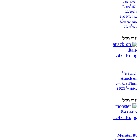
"מלחמת
העולמות"
והמטבע
שהוציא את
מעריצי וולס
למלחמה
עדי פרל
המנגה של
Attack on
Titan תסתיים
באפריל 2021
עדי פרל
Monster #8