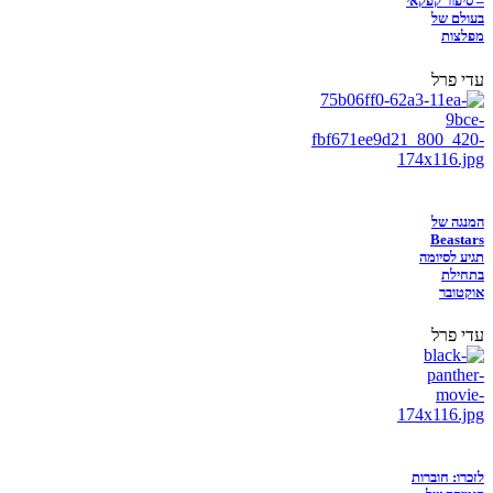
– סיפור קפקאי
בעולם של
מפלצות
עדי פרל
המנגה של
Beastars
תגיע לסיומה
בתחילת
אוקטובר
עדי פרל
לזכרו: חוברות