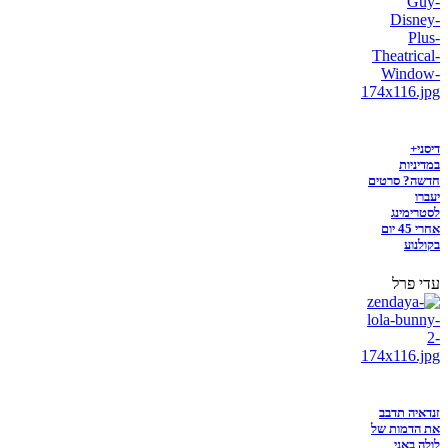
דיסני+
במדיניות
חדשה? סרטים
יעברו
לסטרימינג
אחרי 45 יום
בקולנוע
עדי פרל
זנדאיה תדבב
את הדמות של
לולה באני