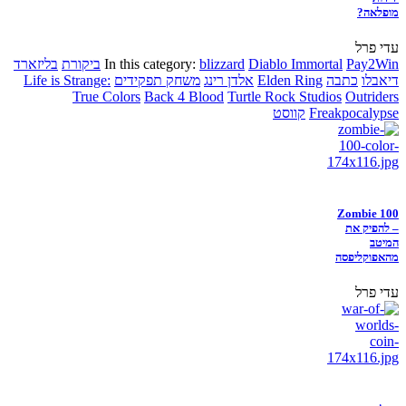
מופלאה?
עדי פרל
Pay2Win
Diablo Immortal
blizzard
In this category:
ביקורת
בליזארד
דיאבלו
כתבה
Elden Ring
אלדן רינג
משחק תפקידים
Life is Strange:
True Colors
Back 4 Blood
Turtle Rock Studios
Outriders
Freakpocalypse
קווסט
Zombie 100
– להפיק את
המיטב
מהאפוקליפסה
עדי פרל