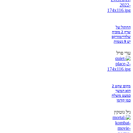
החתול של
שרק 2 מוכיח
שלדרימוורקס
יש 9 נשמות
עדי פרל
מקום שקט 2
הוא המשך
כמעט מוצלח
כמו קודמו
גיל גוטקין