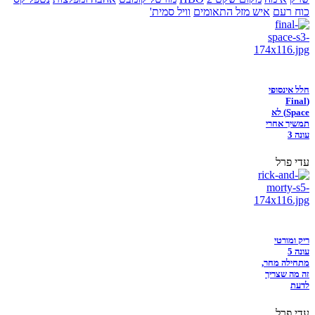
כוח רעם
איש מזל התאומים
וויל סמית'
חלל אינסופי
(Final
Space) לא
תמשיך אחרי
עונה 3
עדי פרל
ריק ומורטי
עונה 5
מתחילה מחר,
זה מה שצריך
לדעת
עדי פרל