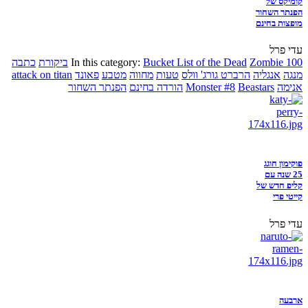
קומיקס של
הפנתר השחור
מופצות בחינם
עדי פרל
Zombie 100
Bucket List of the Dead
In this category:
ביקורת
כתבה
מנגה
אנגליה
הרברט גורג' וולס
טעות
מחווה
מטבע
פאונד
attack on titan
אנימה
Beastars
Monster #8
הורדה בחינם
הפנתר השחור
פוקימון חוגג
25 שנה עם
קליפ חדש של
קייטי פרי
עדי פרל
ארבעה