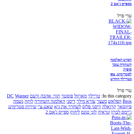
בספייס ג'אם 2
עדי פרל
הסרט האלמנה
השחורה עובר
סופית
לסטרימינג, צפו
בטריילר החדש
עדי פרל
In this category:
טריילר
מארוול
פוסטר
תור: אהבה ורעם
Warner
DC
Bros
הפלאש
מעצר
עזרא מילר
דיסני
האלמנה השחורה
לוקה
נשמה
פיקסאר
קרואלה
דיסני פלוס
לשחרר את גיא
שאנג-צ'י
שירות סטרימינג
ג'יימס לברון
זנדאיה
לוני טונס
ליהוק
ספייס ג'אם 2