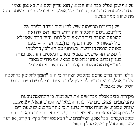
על אף שבן אפלק כבר אינו הבמאי, הוא עדיין יגלם את באטמן עצמו.
הסיבה להחלטה זו נובעת, לדבריו של אפלק, מרצונו להתרכז במשחק. הנה
מה שהוא אמר בנושא:
"ישנן דמויות מסויימות שיש להן מקום מיוחד בליבם של
מיליונים. גילום התפקיד הזה דורש ריכוז, תשוקה ואת
ההופעה הטובה ביותר שאני יכול לתת. נהיה ברור שאני לא
יכול לעשות את שני התפקידים (במאי ושחקן – ע.פ.)
באותה הרמה הנדרשת. בשיתוף עם האולפן, החלטתי
לחפש שותף שישמש כמבאי בסרט המאסיבי הזה. אני עדיין
בעניין וכרגע אנחנו מחפשים במאי. אני מחוייב מאוד
לפרוייקט הזה ומצפה בקוצר רוח להראות אותו לעולם".
אולפן וורנר ברוס פרסם במקביל הצהרה כי הוא "תומך לחלוטין בהחלטה
של בן אפלק והוא מחוייב להמשיך לעבוד איתו כדי להפיח חיים בסרט
הסולו של באטמן".
מקורות סביב אפלק מכחישים את השמועות כי ההחלטה נובעת
מהביצועים המאכזבים שלו בתור הבמאי של הסרט Live By Night,
שנחל אכזבה. שמועות אחרות טוענות כי אחד מהבמאים שעתידים
להצטרף אל
הבאטמן
הוא מאט ריבס, שביים את הסרט הבא בסדרת
כוכב הקופים
. בכל אופן, הצילומים של
הבאטמן
יחלו בקיץ הקרוב, אז רצוי
שעד אז האולפן ימצא מחליף ראוי.