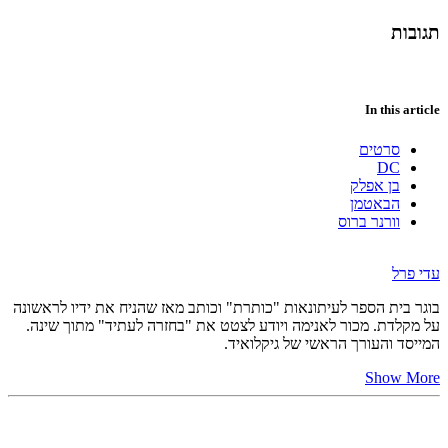
תגובות
In this article
סרטים
DC
בן אפלק
הבאטמן
וורנר ברוס
עדי פרל
בוגר בית הספר לעיתונאות "כותרת" וכותב מאז שהניח את ידיו לראשונה
על מקלדת. מכור לאנימה ויודע לצטט את "בחזרה לעתיד" מתוך שינה.
המייסד והעורך הראשי של גיקלואיד.
Show More