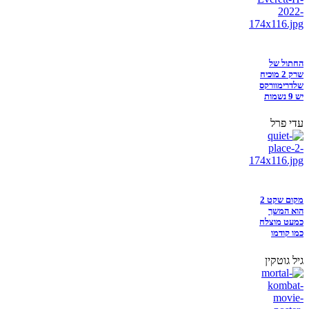
החתול של
שרק 2 מוכיח
שלדרימוורקס
יש 9 נשמות
עדי פרל
מקום שקט 2
הוא המשך
כמעט מוצלח
כמו קודמו
גיל גוטקין