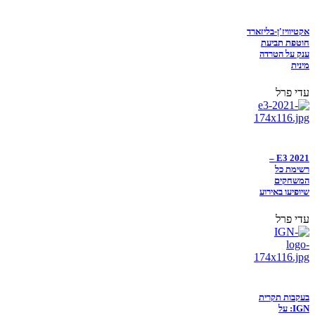
אקטיוויז'ן-בליזארד
חוטפת תביעת
ענק על הטרדה
מינית
עדי פרל
E3 2021 –
רשימת כל
המשחקים
שיופיעו באירוע
עדי פרל
בעקבות תקרית
IGN: על