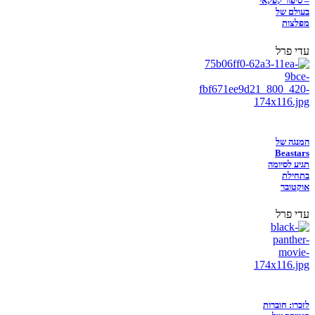
– סיפור קפקאי
בעולם של
מפלצות
עדי פרל
המנגה של
Beastars
תגיע לסיומה
בתחילת
אוקטובר
עדי פרל
לזכרו: חוברות