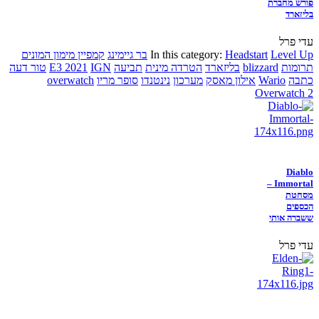
פורש מחברת
בליזארד
עדי פרל
Level Up
Headstart
In this category:
בר גיימינג
קמפיין מימון המונים
תרומות
blizzard
בליזארד
הטרדה מינית
תביעה
IGN
E3 2021
טור דעה
כתבה
Wario
אילון מאסק
מערכון
נינטנדו
סופר מריו
overwatch
Overwatch 2
Diablo
Immortal –
מסחטת
הכספים
ששברה אותי
עדי פרל