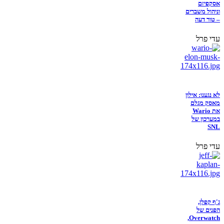
אסקפיזם
וניהול משברים
– טור דעה
עדי פרל
לא נגענו: אילון
מאסק מגלם
את Wario
במערכון של
SNL
עדי פרל
ג'ף קפלן,
הפנים של
Overwatch,