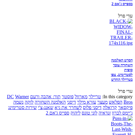
בספייס ג'אם 2
עדי פרל
הסרט האלמנה
השחורה עובר
סופית
לסטרימינג, צפו
בטריילר החדש
עדי פרל
In this category:
טריילר
מארוול
פוסטר
תור: אהבה ורעם
Warner
DC
Bros
הפלאש
מעצר
עזרא מילר
דיסני
האלמנה השחורה
לוקה
נשמה
פיקסאר
קרואלה
דיסני פלוס
לשחרר את גיא
שאנג-צ'י
שירות סטרימינג
ג'יימס לברון
זנדאיה
לוני טונס
ליהוק
ספייס ג'אם 2