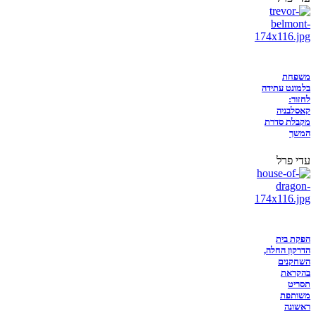
משפחת
בלמונט עתידה
לחזור:
קאסלבניה
מקבלת סדרת
המשך
עדי פרל
הפקת בית
הדרקון החלה,
השחקנים
בהקראת
תסריט
משותפת
ראשונה