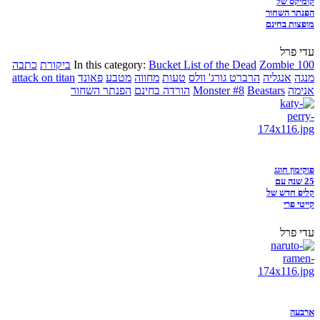
קומיקס של
הפנתר השחור
מופצות בחינם
עדי פרל
Zombie 100
Bucket List of the Dead
In this category:
ביקורת
כתבה
מנגה
אנגליה
הרברט גורג' וולס
טעות
מחווה
מטבע
פאונד
attack on titan
אנימה
Beastars
Monster #8
הורדה בחינם
הפנתר השחור
פוקימון חוגג
25 שנה עם
קליפ חדש של
קייטי פרי
עדי פרל
ארבעה