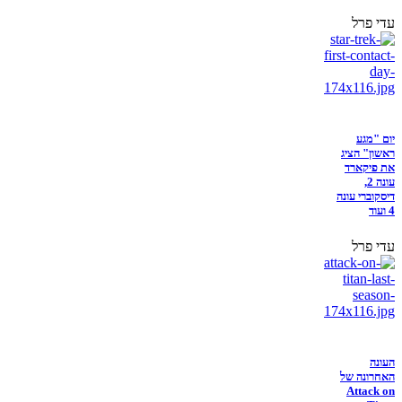
עדי פרל
יום "מגע
ראשון" הציג
את פיקארד
עונה 2,
דיסקוברי עונה
4 ועוד
עדי פרל
העונה
האחרונה של
Attack on