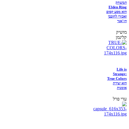
המשחק
Elden Ring
הוא מסע קסום
ואכזרי לחובבי
הז'אנר
מושיק
קלינמן
Life is
Strange:
True Colors
הוא יצירת
אומנות
עדי פרל