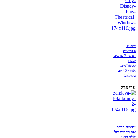
דיסני+
במדיניות
חדשה? סרטים
יעברו
לסטרימינג
אחרי 45 יום
בקולנוע
עדי פרל
זנדאיה תדבב
את הדמות של
לולה באני