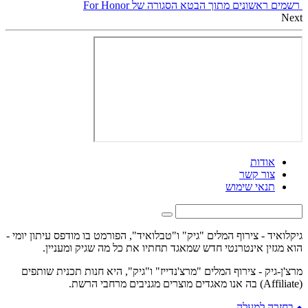
רשמים ראשונים מתוך הבטא הסגורה של For Honor
Next
אודות
צור קשר
תנאי שימוש
גיקלואיד - צירוף המלים "גיק" ו"טבלואיד", הפורמט בו מודפס עיתון יומי -
הוא מגזין אינטרנטי חדש שמאגד תחתיו את כל מה שגיק ומעניין.
מרצ'ן-גיק - צירוף המלים "מרצ'נדייז" ו"גיק", היא חנות תכנית שותפים
(Affiliate) בה אנו מאגדים מוצרים מגניבים מרחבי הרשת.
בחזרה למעלה