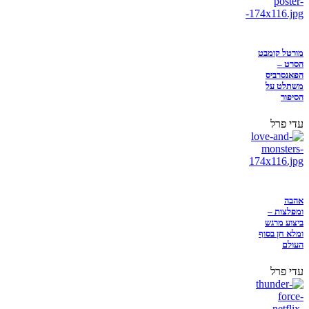
מורטל קומבט
הסרט –
הפאנסרביס
משתלט על
הסיפור
עדי פרל
אהבה
ומפלצות –
ביצוע מרגש
ומלא חן בסוף
העולם
עדי פרל