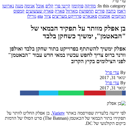
עדי פרל
In this category:
מוזיקה
פוקימון
קייטי פרי
קליפ
אוכל
אנימה
מנגה
נארוטו
ראמן
כתבה
פורים
תחפושת
מארוול
פארק
פארק שעשועים
קמפוס
הנוקמים
אומנות
פאנארט
פרוייקט מעריצים
ציור
gta
גורילז
בן אפלק מוותר על תפקיד הבמאי של
"הבאטמן", ימשיך כשחקן בלבד
אפלק ימשיך להשתתף בפרוייקט בתור שחקן בלבד ואולפן
וורנר ברוס צריך לחפש עכשיו במאי חדש עבור "הבאטמן"
לפני הצילומים בקיץ הקרוב
By
עדי פרל
ינואר 31, 2017
By
עדי פרל
ינואר 31, 2017
Facebook
Twitter
WhatsApp
Pinterest
Email
לפי ידיעה בלעדית שפורסמה באתר
Variety
, בן אפלק החליט לוותר על
תפקידו בתור הבמאי של
הבאטמן
(The Batman) סרט הסולו של הדמות
ביקום הקולנועי של DC.