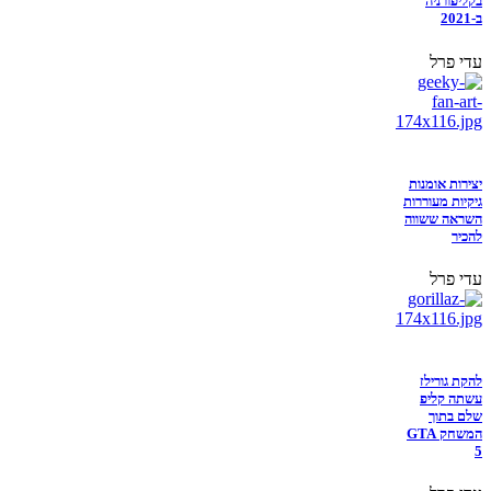
בקליפורניה
ב-2021
עדי פרל
יצירות אומנות
גיקיות מעוררות
השראה ששווה
להכיר
עדי פרל
להקת גורילז
עשתה קליפ
שלם בתוך
המשחק GTA
5