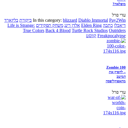
מופלאה?
עדי פרל
Pay2Win
Diablo Immortal
blizzard
In this category:
ביקורת
בליזארד
דיאבלו
כתבה
Elden Ring
אלדן רינג
משחק תפקידים
Life is Strange:
True Colors
Back 4 Blood
Turtle Rock Studios
Outriders
Freakpocalypse
קווסט
Zombie 100
– להפיק את
המיטב
מהאפוקליפסה
עדי פרל