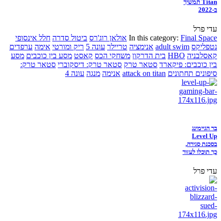
Titan תמשיך
ב-2022
עדי פרל
Final Space
In this category:
אולאן רוג'רס
ביטול סדרה
חלל אינסופי
נטפליקס
adult swim
אנימציה
טריילר
עונה 5
ריק ומורטי
אימה
ערפדים
קאסלבניה
HBO
בית הדרקון
משחקי הכס
קאסט
מסע בין כוכבים
מסע
בין כוכבים: פיקארד
סטאר טרק
סטאר טרק: דיסקוברי
סטאר טרק:
סיפונים תחתונים
attack on titan
אנימה
מנגה
עונה 4
בר הגיימינג
Level Up
בסכנת סגירה,
כך תוכלו לעזור
עדי פרל