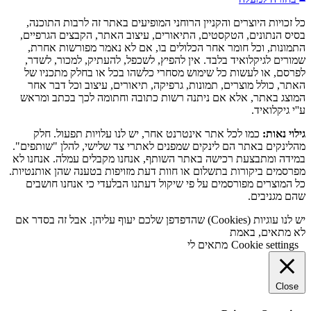
כל זכויות היוצרים והקניין הרוחני המופיעים באתר זה לרבות התוכנה,
בסיס הנתונים, הטקסטים, התיאורים, עיצוב האתר, הקבצים הגרפיים,
התמונות, וכל חומר אחר הכלולים בו, אם לא נאמר מפורשות אחרת,
שמורים לגיקלואיד בלבד. אין להפיץ, לשכפל, להעתיק, למכור, לשדר,
לפרסם, או לעשות כל שימוש מסחרי כלשהו בכל או בחלק מתכניו של
האתר, כולל מוצרים, תמונות, גרפיקה, תיאורים, עיצוב וכל דבר אחר
המוצג באתר, אלא אם ניתנה רשות כתובה וחתומה לכך בכתב ומראש
ע''י גיקלואיד.
גילוי נאות:
כמו לכל אתר אינטרנט אחר, יש לנו עלויות תפעול. חלק
מהלינקים באתר הם לינקים שמפנים לאתרי צד שלישי, להלן "שותפים".
במידה ומתבצעת רכישה באתר השותף, אנחנו מקבלים עמלה. אנחנו לא
מפרסמים ביקורות בתשלום או חוות דעת מזויפות בטענה שהן אותנטיות.
כל המוצרים מפורסמים על פי שיקול דעתנו הבלעדי כי אנחנו חושבים
שהם מגניבים.
יש לנו עוגיות (Cookies) שהדפדפן שלכם יעוף עליהן. אבל זה בסדר אם
לא מתאים, באמת
Cookie settings
מתאים לי
Close