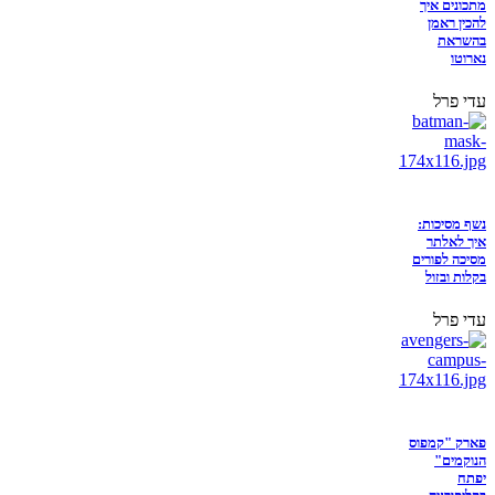
מתכונים איך
להכין ראמן
בהשראת
נארוטו
עדי פרל
נשף מסיכות:
איך לאלתר
מסיכה לפורים
בקלות ובזול
עדי פרל
פארק "קמפוס
הנוקמים"
יפתח