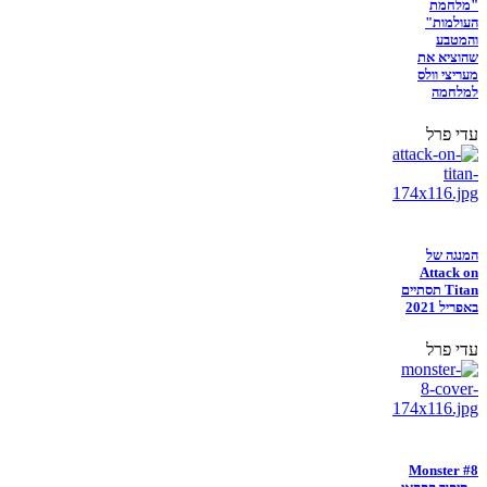
"מלחמת
העולמות"
והמטבע
שהוציא את
מעריצי וולס
למלחמה
עדי פרל
המנגה של
Attack on
Titan תסתיים
באפריל 2021
עדי פרל
Monster #8