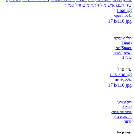
כוח רעם
איש מזל התאומים
וויל סמית'
חלל אינסופי
(Final
Space) לא
תמשיך אחרי
עונה 3
עדי פרל
ריק ומורטי
עונה 5
מתחילה מחר,
זה מה שצריך
לדעת
עדי פרל