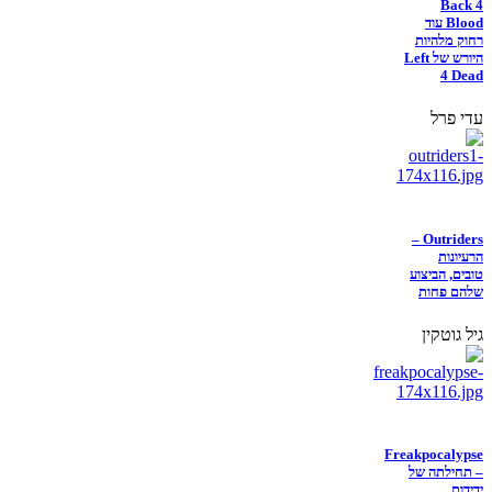
Back 4
Blood עוד
רחוק מלהיות
היורש של Left
4 Dead
עדי פרל
Outriders –
הרעיונות
טובים, הביצוע
שלהם פחות
גיל גוטקין
Freakpocalypse
– תחילתה של
ידידות