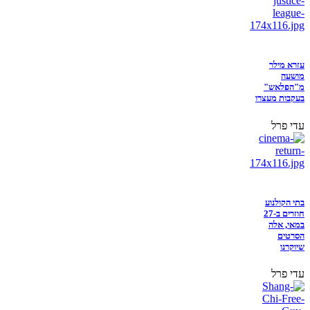
עזרא מילר
מושעה
מ"הפלאש"
בעקבות מעצרו
עדי פרל
בתי הקולנוע
חוזרים ב-27
במאי, אלה
הסרטים
שיוקרנו
עדי פרל