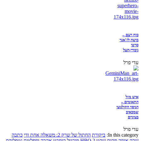
כוח רעם –
בושה לז'אנר
סרטי
גיבורי-העל
עדי פרל
איש מזל
התאומים –
הניסוי הקולנועי
שמכאיב
בעיניים
עדי פרל
In this category:
ביקורת
החתול של שרק 2: משאלה אחת ודי
כתבה
שרק
אימה
מקום שקט 2
HBO
מורטל קומבט
אהבה ומפלצות
נטפליקס