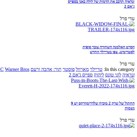
זנדאיה תדבב את הדמות של לולה באני בספייס
ג'אם 2
עדי פרל
הסרט האלמנה השחורה עובר סופית
לסטרימינג, צפו בטריילר החדש
עדי פרל
In this category:
טריילר
מארוול
פוסטר
תור: אהבה ורעם
Warner Bros
DC
זנדאיה
לוני טונס
ליהוק
ספייס ג'אם 2
החתול של שרק 2 מוכיח שלדרימוורקס יש 9
נשמות
עדי פרל