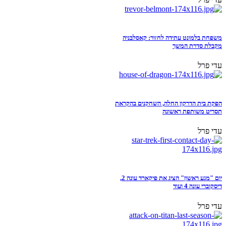
משפחת בלמונט עתידה לחזור: קאסלבניה
מקבלת סדרת המשך
עדי פרל
הפקת בית הדרקון החלה, השחקנים בהקראת
תסריט משותפת ראשונה
עדי פרל
יום "מגע ראשון" הציג את פיקארד עונה 2,
דיסקוברי עונה 4 ועוד
עדי פרל