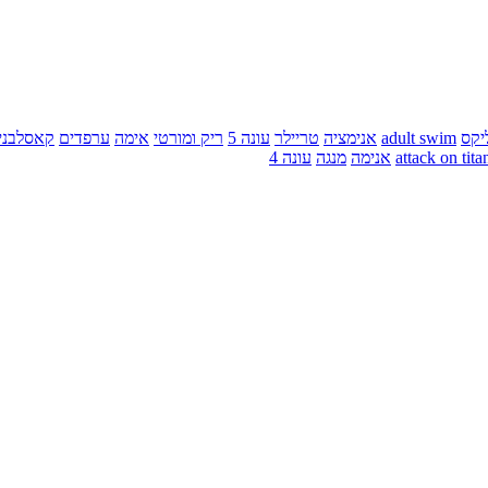
יקס
adult swim
אנימציה
טריילר
עונה 5
ריק ומורטי
אימה
ערפדים
קאסלבני
attack on tita
אנימה
מנגה
עונה 4