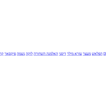
הפלאש
מעצר
עזרא מילר
דיסני
האלמנה השחורה
לוקה
נשמה
פיקסאר
קר