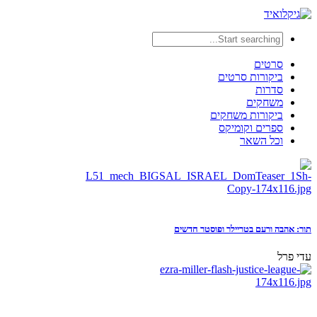
סרטים
ביקורות סרטים
סדרות
משחקים
ביקורות משחקים
ספרים וקומיקס
וכל השאר
תור: אהבה ורעם בטריילר ופוסטר חדשים
עדי פרל