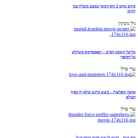
מקום שקט 2 הוא המשך כמעט מוצלח כמו
קודמו
גיל גוטקין
מורטל קומבט הסרט – הפאנסרביס משתלט
על הסיפור
עדי פרל
אהבה ומפלצות – ביצוע מרגש ומלא חן בסוף
העולם
עדי פרל
כוח רעם – בושה לז'אנר סרטי גיבורי-העל