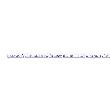
ואלה
דיסני פלוס
לשחרר את גיא
שאנג-צ'י
שירות סטרימינג
ג'יימס לברון