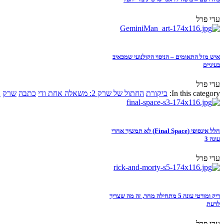
עדי פרל
איש מזל התאומים – הניסוי הקולנועי שמכאיב
בעיניים
עדי פרל
In this category:
ביקורת
החתול של שרק 2: משאלה אחת ודי
כתבה
שרק
א
חלל אינסופי (Final Space) לא תמשיך אחרי
עונה 3
עדי פרל
ריק ומורטי עונה 5 מתחילה מחר, זה מה שצריך
לדעת
עדי פרל