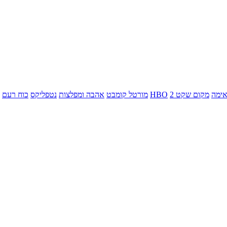
ימה
מקום שקט 2
HBO
מורטל קומבט
אהבה ומפלצות
נטפליקס
כוח רעם