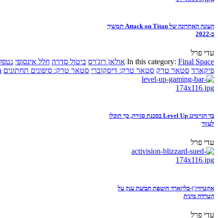
העונה האחרונה של Attack on Titan תמשיך
ב-2022
עדי פרל
Final Space
In this category:
אולאן רוג'רס
ביטול סדרה
חלל אינסופי
נטפל
פיקארד
סטאר טרק
סטאר טרק: דיסקוברי
סטאר טרק: סיפונים תחתונים
n
בר הגיימינג Level Up בסכנת סגירה, כך תוכלו
לעזור
עדי פרל
אקטיוויז'ן-בליזארד חוטפת תביעת ענק על
הטרדה מינית
עדי פרל