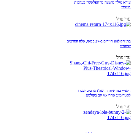
עזרא מילר מושעה מ"הפלאש" בעקבות
מעצרו
עדי פרל
בתי הקולנוע חוזרים ב-27 במאי, אלה הסרטים
שיוקרנו
עדי פרל
דיסני+ במדיניות חדשה? סרטים יעברו
לסטרימינג אחרי 45 יום בקולנוע
עדי פרל