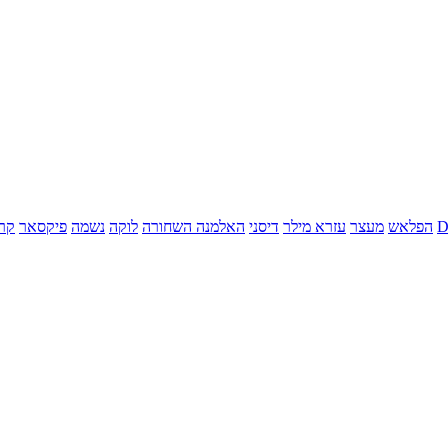
הפלאש
מעצר
עזרא מילר
דיסני
האלמנה השחורה
לוקה
נשמה
פיקסאר
קר