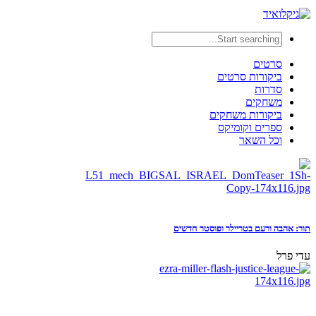
סרטים
ביקורות סרטים
סדרות
משחקים
ביקורות משחקים
ספרים וקומיקס
וכל השאר
תור: אהבה ורעם בטריילר ופוסטר חדשים
עדי פרל