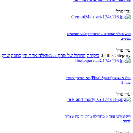
עדי פרל
איש מזל התאומים – הניסוי הקולנועי שמכאיב
בעיניים
עדי פרל
In this category:
ביקורת
החתול של שרק 2: משאלה אחת ודי
כתבה
שרק
א
חלל אינסופי (Final Space) לא תמשיך אחרי
עונה 3
עדי פרל
ריק ומורטי עונה 5 מתחילה מחר, זה מה שצריך
לדעת
עדי פרל