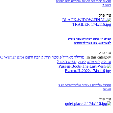
זנדאיה תדבב את הדמות של לולה באני בספייס
ג'אם 2
עדי פרל
הסרט האלמנה השחורה עובר סופית
לסטרימינג, צפו בטריילר החדש
עדי פרל
In this category:
טריילר
מארוול
פוסטר
תור: אהבה ורעם
Warner Bros
DC
זנדאיה
לוני טונס
ליהוק
ספייס ג'אם 2
החתול של שרק 2 מוכיח שלדרימוורקס יש 9
נשמות
עדי פרל