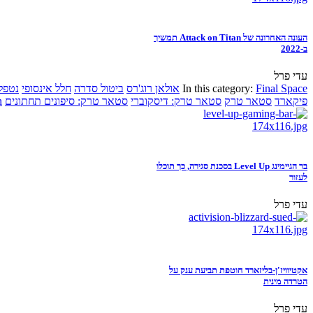
העונה האחרונה של Attack on Titan תמשיך
ב-2022
עדי פרל
Final Space
In this category:
אולאן רוג'רס
ביטול סדרה
חלל אינסופי
נטפל
פיקארד
סטאר טרק
סטאר טרק: דיסקוברי
סטאר טרק: סיפונים תחתונים
n
בר הגיימינג Level Up בסכנת סגירה, כך תוכלו
לעזור
עדי פרל
אקטיוויז'ן-בליזארד חוטפת תביעת ענק על
הטרדה מינית
עדי פרל