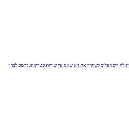
ואלה
דיסני פלוס
לשחרר את גיא
שאנג-צ'י
שירות סטרימינג
ג'יימס לברון