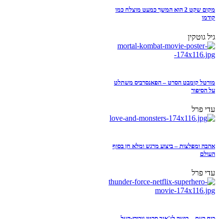
מקום שקט 2 הוא המשך כמעט מוצלח כמו
קודמו
גיל גוטקין
מורטל קומבט הסרט – הפאנסרביס משתלט
על הסיפור
עדי פרל
אהבה ומפלצות – ביצוע מרגש ומלא חן בסוף
העולם
עדי פרל
כוח רעם – בושה לז'אנר סרטי גיבורי-העל