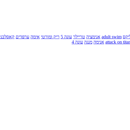
יקס
adult swim
אנימציה
טריילר
עונה 5
ריק ומורטי
אימה
ערפדים
קאסלבני
attack on tita
אנימה
מנגה
עונה 4