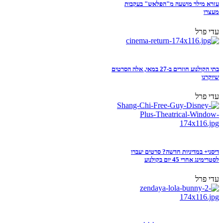
עזרא מילר מושעה מ"הפלאש" בעקבות
מעצרו
עדי פרל
בתי הקולנוע חוזרים ב-27 במאי, אלה הסרטים
שיוקרנו
עדי פרל
דיסני+ במדיניות חדשה? סרטים יעברו
לסטרימינג אחרי 45 יום בקולנוע
עדי פרל