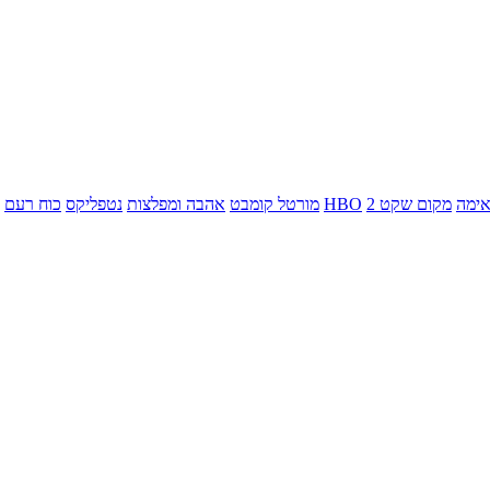
ימה
מקום שקט 2
HBO
מורטל קומבט
אהבה ומפלצות
נטפליקס
כוח רעם