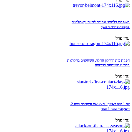
משפחת בלמונט עתידה לחזור: קאסלבניה
מקבלת סדרת המשך
עדי פרל
הפקת בית הדרקון החלה, השחקנים בהקראת
תסריט משותפת ראשונה
עדי פרל
יום "מגע ראשון" הציג את פיקארד עונה 2,
דיסקוברי עונה 4 ועוד
עדי פרל