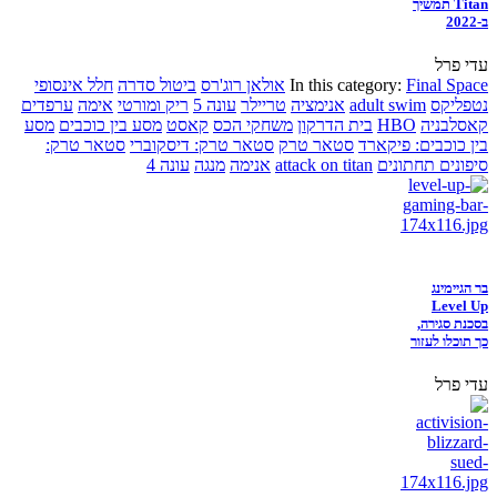
Titan תמשיך
ב-2022
עדי פרל
Final Space
In this category:
אולאן רוג'רס
ביטול סדרה
חלל אינסופי
נטפליקס
adult swim
אנימציה
טריילר
עונה 5
ריק ומורטי
אימה
ערפדים
קאסלבניה
HBO
בית הדרקון
משחקי הכס
קאסט
מסע בין כוכבים
מסע
בין כוכבים: פיקארד
סטאר טרק
סטאר טרק: דיסקוברי
סטאר טרק:
סיפונים תחתונים
attack on titan
אנימה
מנגה
עונה 4
בר הגיימינג
Level Up
בסכנת סגירה,
כך תוכלו לעזור
עדי פרל