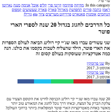
עדי פרל
In this category:
מוזיקה
פוקימון
קייטי פרי
קליפ
אוכל
אנימה
מנגה
נארוטו
ראמן
כתבה
פורים
תחפושת
מארוול
פארק
פארק שעשועים
קמפוס
הנוקמים
אומנות
פאנארט
פרוייקט מעריצים
ציור
gta
גורילז
כל הדרכים לחגוג בגדול 20 שנה לספרי הארי
פוטר
שני עשורים עברו מאז שג'יי קיי רולינג הביאה לעולם הספרות
את הארי פוטר, הילד שהצליח לשבות בקסמו את כולנו. הנה
כמה אטרקציות שעוסקות בעולם קסום זה
By
שני פרומקין
אוגוסט 3, 2017
By
שני פרומקין
אוגוסט 3, 2017
Facebook
Twitter
WhatsApp
Pinterest
Email
20
שנה
עברו
מאז
שג׳יי
קיי
רולינג
הכניסה
לחיינו
את
הקוסם
הצעיר
עם
צלקת הברק
על
המצח
,
ובאיזו
דרך
נוכל
לחגוג
את
המאורע
טוב
יותר
מאשר
באחת
מאטרקציות
הארי
פוטר
המופלאות
ביותר
ברחבי
העולם
?