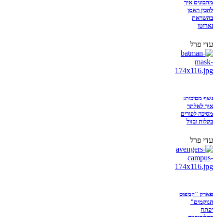
מתכונים איך
להכין ראמן
בהשראת
נארוטו
עדי פרל
נשף מסיכות:
איך לאלתר
מסיכה לפורים
בקלות ובזול
עדי פרל
פארק "קמפוס
הנוקמים"
יפתח