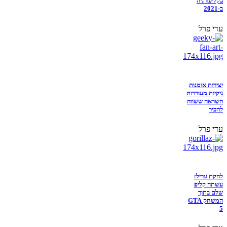
בקליפורניה
ב-2021
עדי פרל
יצירות אומנות
גיקיות מעוררות
השראה ששווה
להכיר
עדי פרל
להקת גורילז
עשתה קליפ
שלם בתוך
המשחק GTA
5