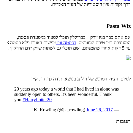
דרך
נקודות
ציון
היסטוריות
של
העיר
האגדית
.
Pasta Wiz
אם
אתם
כבר
בניו
יורק
–
בברוקלין
תוכלו
לסעוד
במסעדת
פסטה
,
המעוצבת
כמו
טירת
הוגוורטס
.
בפסטה
וויז
מגישים
באורח
פלא
פסטה
3
עד
5
דקות
אחרי
שהזמנתם
,
ושם
תוכלו
גם
לשתות
שייק
״דם
הדרקון״
.
לסיום
,
הציוץ
המרגש
של
רולינג
בנושא
.
תודה
לך
,
ג׳יי
.
קיי
!
20 years ago today a world that I had lived in alone was
suddenly open to others. It's been wonderful. Thank
you.
#HarryPotter20
June 26, 2017
— J.K. Rowling (@jk_rowling)
תגובות