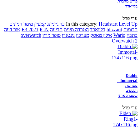
פורש מחברת
בליזארד
עדי פרל
Level Up
Headstart
In this category:
בר גיימינג
קמפיין מימון המונים
תרומות
blizzard
בליזארד
הטרדה מינית
תביעה
IGN
E3 2021
טור דעה
כתבה
Wario
אילון מאסק
מערכון
נינטנדו
סופר מריו
overwatch
Overwatch 2
Diablo
Immortal –
מסחטת
הכספים
ששברה אותי
עדי פרל