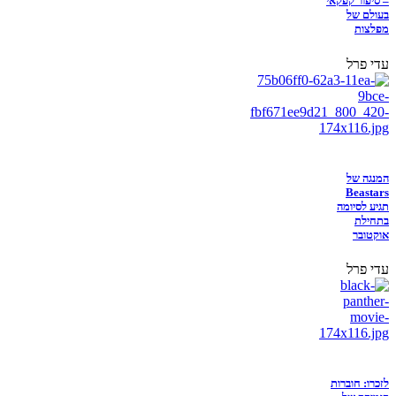
– סיפור קפקאי
בעולם של
מפלצות
עדי פרל
המנגה של
Beastars
תגיע לסיומה
בתחילת
אוקטובר
עדי פרל
לזכרו: חוברות