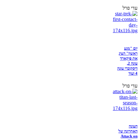
עדי פרל
יום "מגע
ראשון" הציג
את פיקארד
עונה 2,
דיסקוברי עונה
4 ועוד
עדי פרל
העונה
האחרונה של
Attack on