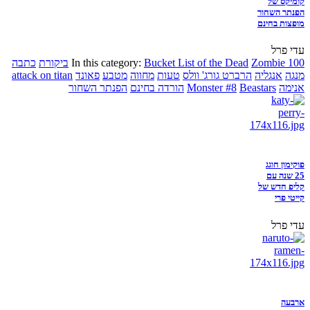
קומיקס של
הפנתר השחור
מופצות בחינם
עדי פרל
Zombie 100
Bucket List of the Dead
In this category:
ביקורת
כתבה
מנגה
אנגליה
הרברט גורג' וולס
טעות
מחווה
מטבע
פאונד
attack on titan
אנימה
Beastars
Monster #8
הורדה בחינם
הפנתר השחור
פוקימון חוגג
25 שנה עם
קליפ חדש של
קייטי פרי
עדי פרל
ארבעה