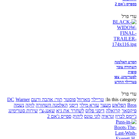
בספייס ג'אם 2
עדי פרל
הסרט האלמנה
השחורה עובר
סופית
לסטרימינג, צפו
בטריילר החדש
עדי פרל
In this category:
טריילר
מארוול
פוסטר
תור: אהבה ורעם
Warner
DC
Bros
הפלאש
מעצר
עזרא מילר
דיסני
האלמנה השחורה
לוקה
נשמה
פיקסאר
קרואלה
דיסני פלוס
לשחרר את גיא
שאנג-צ'י
שירות סטרימינג
ג'יימס לברון
זנדאיה
לוני טונס
ליהוק
ספייס ג'אם 2