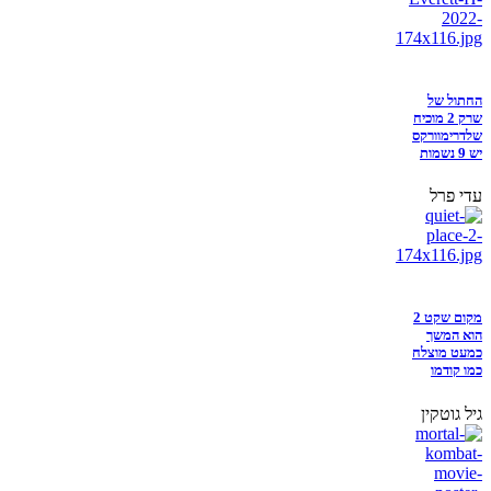
החתול של
שרק 2 מוכיח
שלדרימוורקס
יש 9 נשמות
עדי פרל
מקום שקט 2
הוא המשך
כמעט מוצלח
כמו קודמו
גיל גוטקין