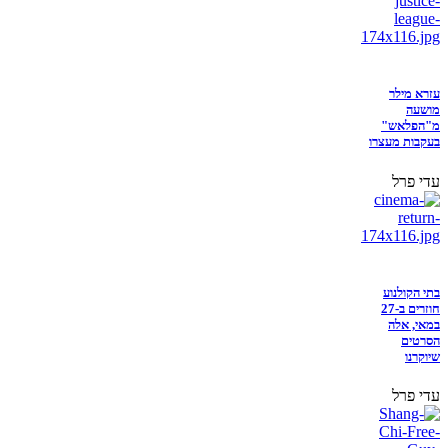
עזרא מילר
מושעה
מ"הפלאש"
בעקבות מעצרו
עדי פרל
בתי הקולנוע
חוזרים ב-27
במאי, אלה
הסרטים
שיוקרנו
עדי פרל