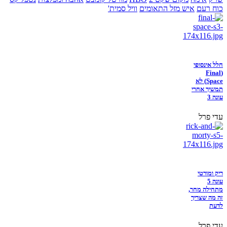
כוח רעם
איש מזל התאומים
וויל סמית'
חלל אינסופי
(Final
Space) לא
תמשיך אחרי
עונה 3
עדי פרל
ריק ומורטי
עונה 5
מתחילה מחר,
זה מה שצריך
לדעת
עדי פרל