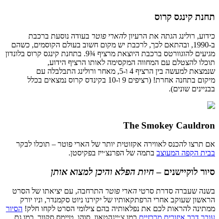
תחנת
קינגס
קרוס
כידוע
,
רולינג
הגתה
את
הרעיון
ל
הארי
פוטר
בעודה
נוסעת
ברכבת
ב
-1990,
ובהתאם לכך,
ל
רכבת
יש מקום חשוב בעולם הקוסמים, כשהם
מגיעים להוגוורטס ברכבת היוצאת
מרציף
¾9.
בתחנת
קינגס
קרוס
בלונדון
תוכלו
להצטלם
עם
המחווה
המקסימה לאותו הרציף הידוע
,
שנמצאת
למעשה
בין
הרציף
4
ו
-5,
מאחר
ורולינג
התבלבלה
עם
מיקום
ב
תחנה
אחרת
! (
רציפים
9
ו
-10 בקינדס קרוס
נמצאים
בכלל
בבניינים
שונים
).
The Smokey Cauldron
אם
תרצו
להכנס
לאווירה
אקזוטית
יותר
של
הארי
פוטר
–
תוכלו
לבקר
בבית הקפה
המעוצב
בתמה
של
הפרנצ׳ייז
בפקיסטן
.
סיור
לוקיישנים
–
חיות
הפלא
והיכן
למצוא
אותן
בשנה
שעברה
סדרת
סרטי
הארי
פוטר
התרחבה
,
עם
יציאתו
של
הסרט
הראשון
שעוקב
אחרי
הרפתקאותיו
של
יקירנו
ניוט
סקמנדר
,
וניו
יורק
ממתינה
להראות
לכם
את
נפלאותיה
בהם
צילומי
הסרט
לקחו
חלק
!
הסיור
עובר
דרך
איזורים
מרכזיים
כמו
צ׳יינהטאון
,
סוהו
,
טיימס
סקוור
,
כמו
גם