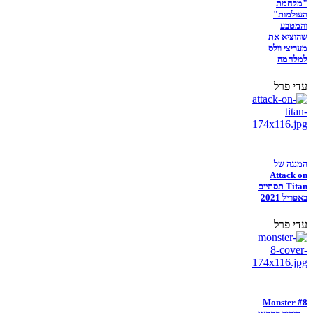
"מלחמת
העולמות"
והמטבע
שהוציא את
מעריצי וולס
למלחמה
עדי פרל
המנגה של
Attack on
Titan תסתיים
באפריל 2021
עדי פרל
Monster #8