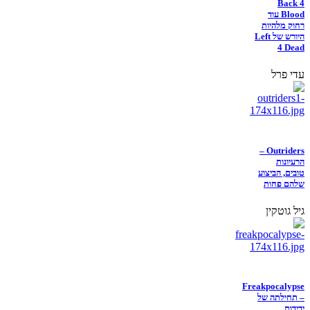
Back 4
Blood עוד
רחוק מלהיות
היורש של Left
4 Dead
עדי פרל
Outriders –
הרעיונות
טובים, הביצוע
שלהם פחות
גיל גוטקין
Freakpocalypse
– תחילתה של
ידידות