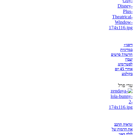
דיסני+
במדיניות
חדשה? סרטים
יעברו
לסטרימינג
אחרי 45 יום
בקולנוע
עדי פרל
זנדאיה תדבב
את הדמות של
לולה באני