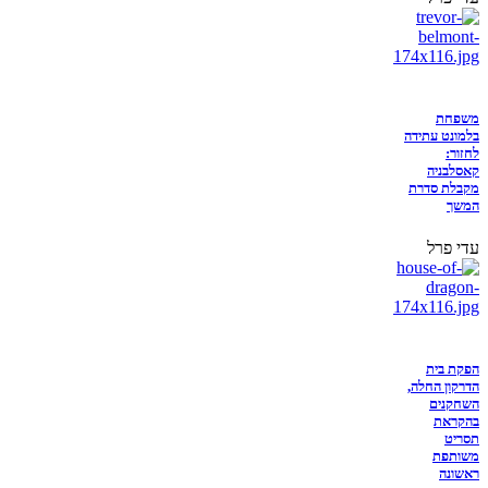
משפחת
בלמונט עתידה
לחזור:
קאסלבניה
מקבלת סדרת
המשך
עדי פרל
הפקת בית
הדרקון החלה,
השחקנים
בהקראת
תסריט
משותפת
ראשונה