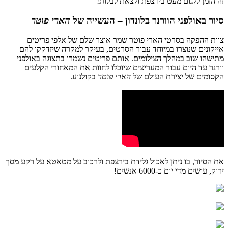
זה
הזמן
ללגום
מעט
בירצפת
ולצאת לבלות!
סיור
באולפני
הוורנר
בלונדון
–
העשייה
של
הארי
פוטר
צוות
ההפקה
בסרטי
הארי
פוטר
שמר
אוצר
שלם
של
אלפי
פריטים
אייקונים
שנוצרו
במיוחד
עבור
הסרטים
,
בעיקר
למקרה
שיזדקקו
להם
מתישהו
שוב
במהלך
הצילומים
.
אותם
פריטים
נשמרו
בתצוגה
באולפני
וורנר
עד
היום
עבור
המעריצים
שיוכלו
לחוות
את
המאחורי
הקלעים
הקסומים
של
יצירת
העולם
של
הארי
פוטר
בקולנוע
.
את
הסיור
,
בו
ניתן
לאכול
גלידת
בירצפת
ולרכוב
על
מטאטא
על
רקע
מסך
ירוק
,
עושים
מדי
יום
כ
-6000
אנשים
!