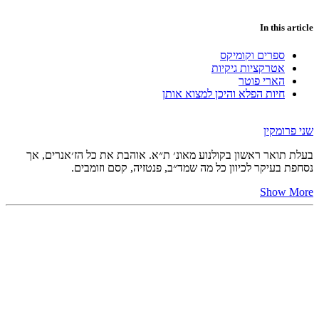
In this article
ספרים וקומיקס
אטרקציות גיקיות
הארי פוטר
חיות הפלא והיכן למצוא אותן
שני פרומקין
בעלת תואר ראשון בקולנוע מאונ׳ ת״א. אוהבת את כל הז׳אנרים, אך
נסחפת בעיקר לכיוון כל מה שמד״ב, פנטזיה, קסם וזומבים.
Show More