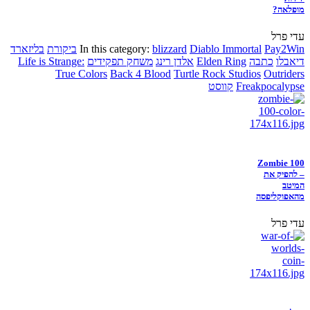
מופלאה?
עדי פרל
Pay2Win
Diablo Immortal
blizzard
In this category:
ביקורת
בליזארד
דיאבלו
כתבה
Elden Ring
אלדן רינג
משחק תפקידים
Life is Strange:
True Colors
Back 4 Blood
Turtle Rock Studios
Outriders
Freakpocalypse
קווסט
Zombie 100
– להפיק את
המיטב
מהאפוקליפסה
עדי פרל