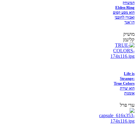
המשחק
Elden Ring
הוא מסע קסום
ואכזרי לחובבי
הז'אנר
מושיק
קלינמן
Life is
Strange:
True Colors
הוא יצירת
אומנות
עדי פרל