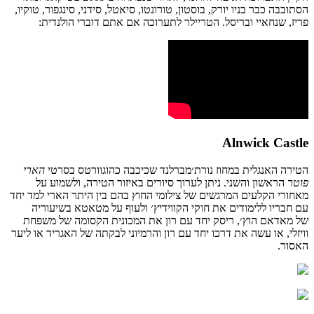
הסתובבה
כבר
בניו
יורק
,
בוסטון
,
טורונטו
,
סיאטל
,
סידני
,
סינגפור
,
טוקיו
,
פריז
,
שנחאיי
ובריסל
.
הטריילר
לתערוכה
אם
אתם
דוברי
הולנדית
:
Alnwick Castle
הטירה
האנגלית
במחוז
נורת׳מברלנד
שכיכבה
כהוגוורטס
בסרטי
הארי
פוטר
הראשון
והשני
.
ניתן
לערוך
סיורים
באיזור
הטירה
,
ולשמוע
על
מאחורי
הקלעים
המרגשים
של
צילומי
החוץ
בהם
בין
היתר
הארי
למד יחד
עם
חבריו
ללימודים את חוקי הקווידיץ׳ ו
לעוף
על
מטאטא
בשיעוריה
של
מאדאם
הוץ׳, ריסק יחד עם רון
את
המכונית
הקסומה
של
משפחת
וויזלי,
או
עשה
את
דרכו
יחד
עם
רון ו
הרמיוני
לבקתה
של
האגריד
או
ליער
האסור
.