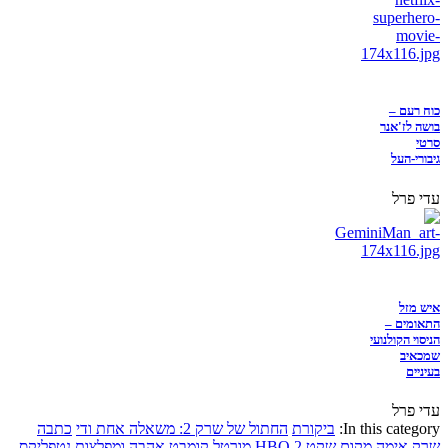
כוח רעם –
בושה לז'אנר
סרטי
גיבורי-העל
עדי פרל
איש מזל
התאומים –
הניסוי הקולנועי
שמכאיב
בעיניים
עדי פרל
In this category:
ביקורת
החתול של שרק 2: משאלה אחת ודי
כתבה
שרק
אימה
מקום שקט 2
HBO
מורטל קומבט
אהבה ומפלצות
נטפליקס