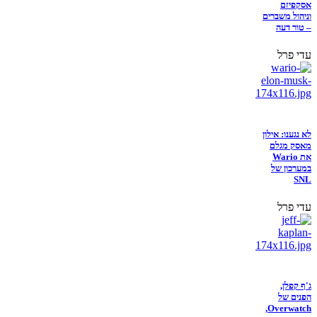
אסקפיזם
וניהול משברים
– טור דעה
עדי פרל
לא נגענו: אילון
מאסק מגלם
את Wario
במערכון של
SNL
עדי פרל
ג'ף קפלן,
הפנים של
Overwatch,