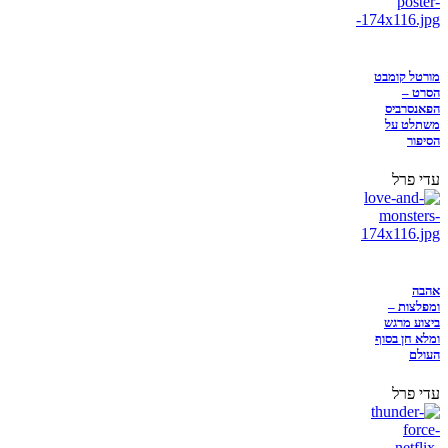
מורטל קומבט
הסרט –
הפאנסרביס
משתלט על
הסיפור
עדי פרל
אהבה
ומפלצות –
ביצוע מרגש
ומלא חן בסוף
העולם
עדי פרל