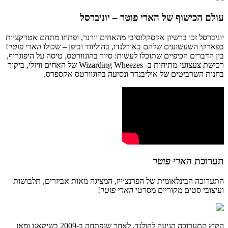
עולם
הכישוף
של
הארי
פוטר
–
יוניברסל
יוניברסל
זכו
ברשיון
אקסקלוסיבי
מהאחים
וורנר
,
ופתחו
מתחם
אטרקציות
בפארקי
השעשועים
שלהם
באורלנדו
,
בהוליווד
וביפן
–
שכולו
הארי
פוטר
!
בין
הדברים הכיפיים שתוכלו לעשות
: סיור ב
הוגוורטס,
טיסה
על
היפוגריף
,
רכישת צעצועי-מתיחות ב-
Wizarding Wheezes של האחים וויזלי,
ביקור
בחנות
השרביטים
של
אוליבנדר
ונסיעה
בהוגוורטס
אקספרס.
תערוכת
הארי
פוטר
התערוכה
הבינלאומית
של
הפרנצ׳ייז
,
המציגה
מאות
אביזרים
,
תלבושות
ועיצובי
סטים
מקוריים
מסרטי
הארי
פוטר
!
הקיץ
התערוכה
הגיעה
להולנד
,
לאחר
שנפתחה
ב
-2009
בשיקאגו
ומאז