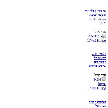
אקטיוויז'ן-בליזארד
חוטפת תביעת
ענק על הטרדה
מינית
עדי פרל
E3 2021 –
רשימת כל
המשחקים
שיופיעו באירוע
עדי פרל
בעקבות תקרית
IGN: על