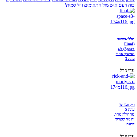
כוח רעם
איש מזל התאומים
וויל סמית'
חלל אינסופי
(Final
Space) לא
תמשיך אחרי
עונה 3
עדי פרל
ריק ומורטי
עונה 5
מתחילה מחר,
זה מה שצריך
לדעת
עדי פרל