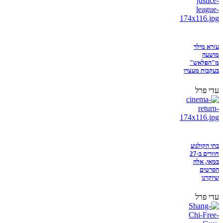
עזרא מילר
מושעה
מ"הפלאש"
בעקבות מעצרו
עדי פרל
בתי הקולנוע
חוזרים ב-27
במאי, אלה
הסרטים
שיוקרנו
עדי פרל