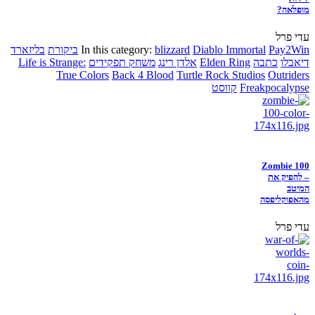
מופלאה?
עדי פרל
Pay2Win
Diablo Immortal
blizzard
In this category:
ביקורת
בליזארד
דיאבלו
כתבה
Elden Ring
אלדן רינג
משחק תפקידים
Life is Strange:
True Colors
Back 4 Blood
Turtle Rock Studios
Outriders
Freakpocalypse
קווסט
Zombie 100
– להפיק את
המיטב
מהאפוקליפסה
עדי פרל