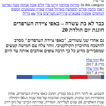
עדי פרל
In this category:
מוזיקה
פוקימון
קייטי פרי
קליפ
אוכל
אנימה
מנגה
נארוטו
ראמן
כתבה
פורים
תחפושת
מארוול
פארק
פארק שעשועים
קמפוס
הנוקמים
אומנות
פאנארט
פרוייקט מעריצים
ציור
gta
גורילז
כבר לא בת עשרה – באפי ציידת הערפדים
חוגגת יום הולדת 20
גם אחרי שני עשורים, "באפי ציידת הערפדים" מסרב
להישכח מהזיכרון הקולקטיבי. זוהר צלח עם חמישה קטעים
שמסבירים מדוע כל כך הרבה צופים אוהבים אותה עד היום
By
זוהר צלח
מרץ 8, 2017
By
זוהר צלח
מרץ 8, 2017
Facebook
Twitter
WhatsApp
Pinterest
Email
השבוע, או ליתר דיוק ב-10 במרץ, תחגוג
באפי ציידת הערפדים
, אחת
מהסדרות הכי טובות, משפיעות ואהובות של סוף שנות ה-90 ותחילת
שנות האלפיים, 20 שנים לעלייתה. הסדרה, שהייתה הבייבי של ג'וס וידון,