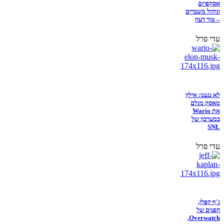
אסקפיזם
וניהול משברים
– טור דעה
עדי פרל
לא נגענו: אילון
מאסק מגלם
את Wario
במערכון של
SNL
עדי פרל
ג'ף קפלן,
הפנים של
Overwatch,