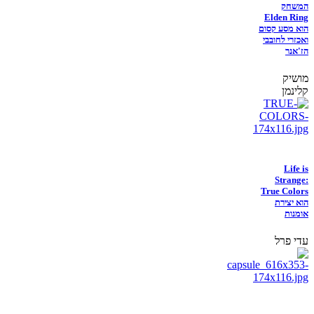
המשחק
Elden Ring
הוא מסע קסום
ואכזרי לחובבי
הז'אנר
מושיק
קלינמן
Life is
Strange:
True Colors
הוא יצירת
אומנות
עדי פרל