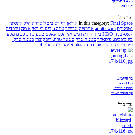
Titan תמשיך
ב-2022
עדי פרל
Final Space
In this category:
אולאן רוג'רס
ביטול סדרה
חלל אינסופי
נטפליקס
adult swim
אנימציה
טריילר
עונה 5
ריק ומורטי
אימה
ערפדים
קאסלבניה
HBO
בית הדרקון
משחקי הכס
קאסט
מסע בין כוכבים
מסע
בין כוכבים: פיקארד
סטאר טרק
סטאר טרק: דיסקוברי
סטאר טרק:
סיפונים תחתונים
attack on titan
אנימה
מנגה
עונה 4
בר הגיימינג
Level Up
בסכנת סגירה,
כך תוכלו לעזור
עדי פרל