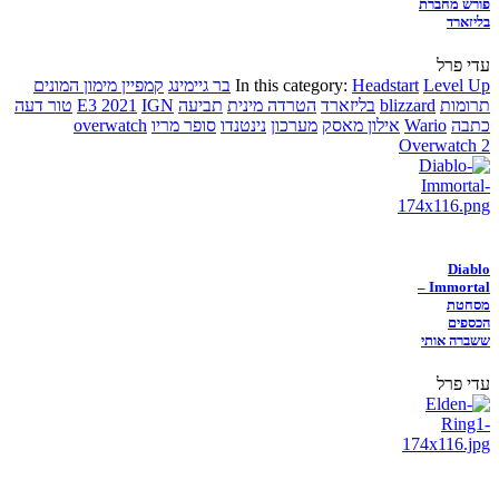
פורש מחברת
בליזארד
עדי פרל
Level Up
Headstart
In this category:
בר גיימינג
קמפיין מימון המונים
תרומות
blizzard
בליזארד
הטרדה מינית
תביעה
IGN
E3 2021
טור דעה
כתבה
Wario
אילון מאסק
מערכון
נינטנדו
סופר מריו
overwatch
Overwatch 2
Diablo
Immortal –
מסחטת
הכספים
ששברה אותי
עדי פרל