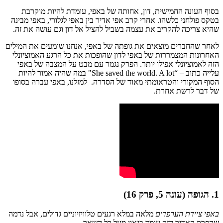
בסוף העונה החמישית, דון, אחותה של באפי, עומדת להיות מוקרבת
בטקס פולחני כלשהו. אחרי קרב אפי אדיר בין באפי לגלורי, באפי מבינה
שהיא צריכה להקריב את עצמה בשביל להציל אל דון וגם עושה את זה.
לאחר שהחברים מוצאים את גופתה של באפי, אנחנו שומעים את המילים
האחרונות המצמררות של באפי לדון שהופכות את כל הרגע האמוציונלי
הזה לאמוציונלי אפילו יותר. הפרק נגמר עם מבט על המצבה של באפי
עלייה כתוב – “She saved the world. A lot" במה שהיה אמור להיות
הסוף המקורי והטראומתי מאוד של הסדרה. למזלנו, באפי עברה בסופו
של דבר לרשת אחרת.
1. הגופה (עונה 5, פרק 16)
באפי ציידת הערפדים
מלאה במלא רגעים טלוויזיוניים גדולים, אבל נדמה
שהפרק האדיר הזה עומד בגאון מעל כל השאר.