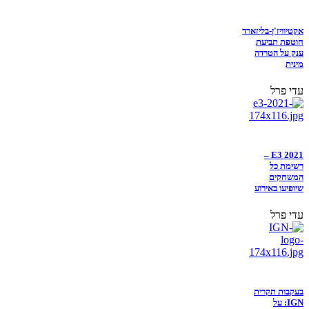
אקטיוויז'ן-בליזארד
חוטפת תביעת
ענק על הטרדה
מינית
עדי פרל
E3 2021 –
רשימת כל
המשחקים
שיופיעו באירוע
עדי פרל
בעקבות תקרית
IGN: על