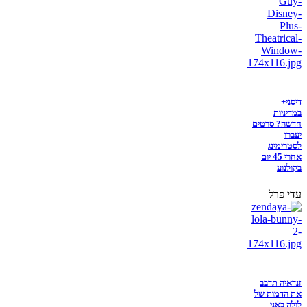
דיסני+
במדיניות
חדשה? סרטים
יעברו
לסטרימינג
אחרי 45 יום
בקולנוע
עדי פרל
זנדאיה תדבב
את הדמות של
לולה באני