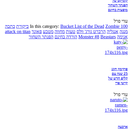
קומיקס של
הפנתר השחור
מופצות בחינם
עדי פרל
Zombie 100
Bucket List of the Dead
In this category:
ביקורת
כתבה
מנגה
אנגליה
הרברט גורג' וולס
טעות
מחווה
מטבע
פאונד
attack on titan
אנימה
Beastars
Monster #8
הורדה בחינם
הפנתר השחור
פוקימון חוגג
25 שנה עם
קליפ חדש של
קייטי פרי
עדי פרל
ארבעה