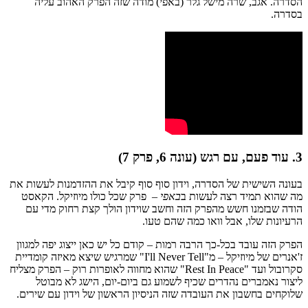
הסדרה. אגב, שרה מישל גלר (באפי) מודה שזה הפרק האהוב עליה
בסדרה.
3. עוד פעם, עם רגש (עונה 6, פרק 7)
בעונה השישית של הסדרה, וידון סוף סוף קיבל את ההזדמנות לעשות את
מה שהוא תמיד רצה לעשות ב
באפי
– פרק שכל כולו מיוזיקל. הקאסט
הודה שבזמנו חשש מהפרק הזה וחשב שוידון הולך קצת רחוק מדי עם
הרעיונות שלו, אבל וואו כמה שהם טעו.
הפרק הזה עובד בכל-כך הרבה רמות – קודם כל יש כאן ייצוג יפה למגוון
ז'אנרים של מיוזיקל – מ"I'll Never Tell" שמרגיש שיצא מאיזה קומדיית
סקרובול ועד "Rest In Peace" שהוא מחווה לאופרות רוק – הפרק מצליח
ליצור נאמברים נהדרים שכיף לשמוע גם ביום-יום, הישג לא מבוטל
שלוקחים בחשבון את העובדה שזה הניסיון הראשון של וידון עם שירים.