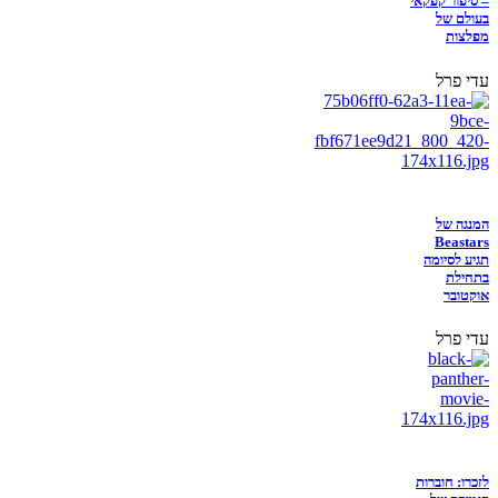
– סיפור קפקאי
בעולם של
מפלצות
עדי פרל
המנגה של
Beastars
תגיע לסיומה
בתחילת
אוקטובר
עדי פרל
לזכרו: חוברות