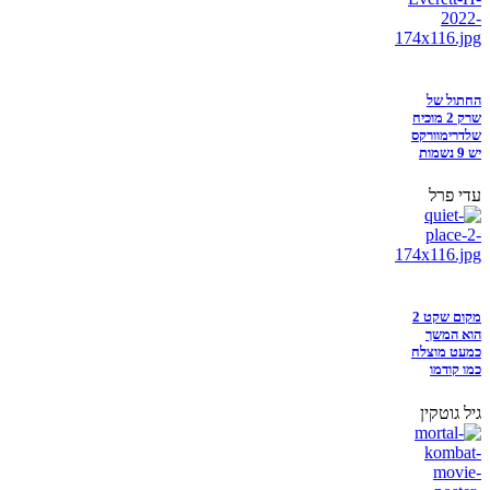
החתול של
שרק 2 מוכיח
שלדרימוורקס
יש 9 נשמות
עדי פרל
מקום שקט 2
הוא המשך
כמעט מוצלח
כמו קודמו
גיל גוטקין