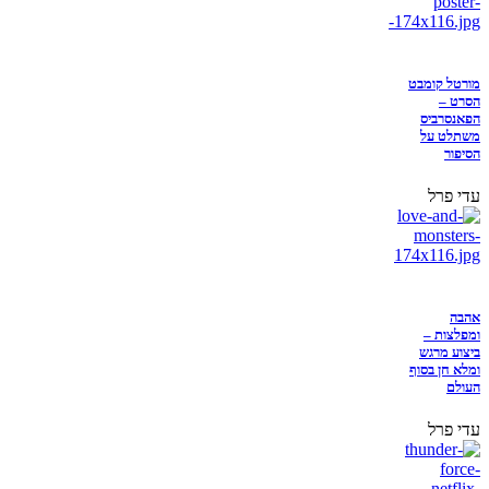
מורטל קומבט
הסרט –
הפאנסרביס
משתלט על
הסיפור
עדי פרל
אהבה
ומפלצות –
ביצוע מרגש
ומלא חן בסוף
העולם
עדי פרל