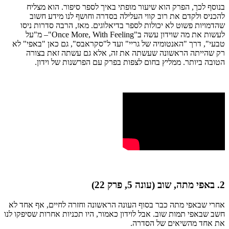
בנוסף לכך, הפרק הוא שיעור מופתי באיך לספר סיפור. הוא מצליח
להכניס ולקדם את רוב קווי העלילה בסדרה וחושף לנו מידע חשוב
שהדמויות פשוט לא יכולות לספר בדיאלוגים. מאז, הרבה סדרות ניסו
לעשות את מה שוידון עשה ב"Once More, With Feeling"– מ"על
טבעי", דרך "האנטומיה של גריי" ועד ל"סקראבס", גם כאן "באפי" לא
רק שהייתה הראשונה שעשתה את זה, אלא גם עשתה זאת בצורה
הטובה ביותר. ממליץ בחום לצפות בפרק עם הפרשנות של וידון.
2.
באפי מתה, שוב
(
עונה 5, פרק 22)
אחרי שבאפי מתה כבר בסוף העונה הראשונה וחזרה לחיים, אף אחד לא
חשב שבאפי תמות שוב. אבל לוידון כאמור, היו תכניות אחרות שסיפקו לנו
את אחד מהשיאים של הסדרה.