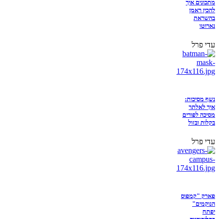
מתכונים איך
להכין ראמן
בהשראת
נארוטו
עדי פרל
נשף מסיכות:
איך לאלתר
מסיכה לפורים
בקלות ובזול
עדי פרל
פארק "קמפוס
הנוקמים"
יפתח