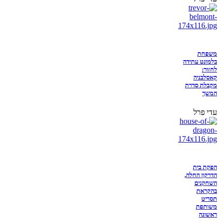
משפחת
בלמונט עתידה
לחזור:
קאסלבניה
מקבלת סדרת
המשך
עדי פרל
הפקת בית
הדרקון החלה,
השחקנים
בהקראת
תסריט
משותפת
ראשונה