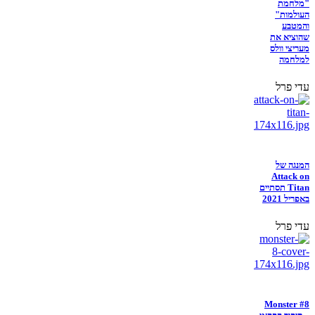
"מלחמת
העולמות"
והמטבע
שהוציא את
מעריצי וולס
למלחמה
עדי פרל
המנגה של
Attack on
Titan תסתיים
באפריל 2021
עדי פרל
Monster #8