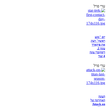
עדי פרל
יום "מגע
ראשון" הציג
את פיקארד
עונה 2,
דיסקוברי עונה
4 ועוד
עדי פרל
העונה
האחרונה של
Attack on