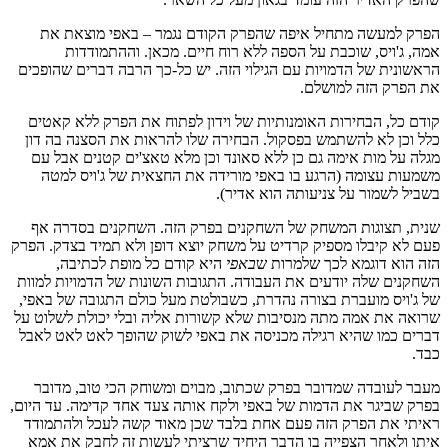
הפרק למעשה מתחיל איפה שהפרק הקודם נגמר – באפי מוצאת את
אמה, ג'ויס, שוכבת על הספה ללא רוח חיים. מכאן. וההתמודדות
הראשונית של הדמויות עם הגילוי הזה. יש כל-כך הרבה דברים שהופכים
את הפרק הזה למושלם.
קודם כל, הבחירות האומנותיות של וידון לפתוח את הפרק ללא קאטים
כלל וכן לא להשתמש בפסקול. הבחירה שלו להראות את הסצנה בה דון
מגלה על מות אימה גם כן ללא סאונד וכן מלא טאצ'ים קטנים אבל עם
משמעות עצומה (הרגע בו באפי מורידה את החצאית של ג'ויס למטה
בשביל לשמור על צניעותה הוא אדיר).
שנית, תצוגות המשחק של השחקנים בפרק הזה. השחקנים בסדרה אף
פעם לא קיבלו מספיק קרדיט על משחק יוצא דופן ולא תמיד בצדק. הפרק
הזה הוא דוגמא לכך שלמרות ש
באפי
היא קודם כל מופת לכתיבה,
השחקנים שלה יודעים את העבודה. התגובות השונות של הדמויות למוות
של ג'ויס מועברת בצורה נהדרת, כשבולטת מעל כולם התגובה של באפי,
שרואה את אמה מתה מנסיבות שלא קשורות אליה ובלי יכולת לשלוט על
דברים כמו שהיא רגילה מכניסה את באפי לשוק שהופך לאט לאט לאבל
כבד.
מעבר לעובדה שמדובר בפרק שכתוב, מבוים ומשוחק הכי טוב, מדובר
בפרק שביגר את הדמות של באפי ולקח אותה צעד אחד קדימה. עד היום,
ראיתי את הפרק הזה פעם אחת בלבד שכן מאוד קשה לעכל ולהתמודד
איתו ולאחר הצפייה בו הדבר היחיד שרציתי לעשות זה לחבק את אמא