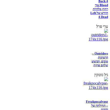
Back 4
Blood עוד
רחוק מלהיות
היורש של Left
4 Dead
עדי פרל
Outriders –
הרעיונות
טובים, הביצוע
שלהם פחות
גיל גוטקין
Freakpocalypse
– תחילתה של
ידידות