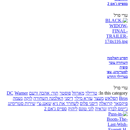
בספייס ג'אם 2
עדי פרל
הסרט האלמנה
השחורה עובר
סופית
לסטרימינג, צפו
בטריילר החדש
עדי פרל
In this category:
טריילר
מארוול
פוסטר
תור: אהבה ורעם
Warner
DC
Bros
הפלאש
מעצר
עזרא מילר
דיסני
האלמנה השחורה
לוקה
נשמה
פיקסאר
קרואלה
דיסני פלוס
לשחרר את גיא
שאנג-צ'י
שירות סטרימינג
ג'יימס לברון
זנדאיה
לוני טונס
ליהוק
ספייס ג'אם 2