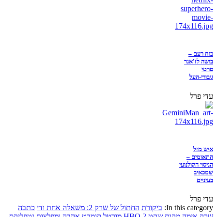
כוח רעם –
בושה לז'אנר
סרטי
גיבורי-העל
עדי פרל
איש מזל
התאומים –
הניסוי הקולנועי
שמכאיב
בעיניים
עדי פרל
In this category:
ביקורת
החתול של שרק 2: משאלה אחת ודי
כתבה
שרק
אימה
מקום שקט 2
HBO
מורטל קומבט
אהבה ומפלצות
נטפליקס