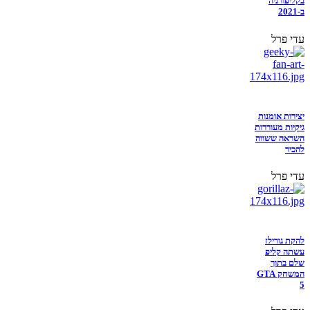
בקליפורניה
ב-2021
עדי פרל
יצירות אומנות
גיקיות מעוררות
השראה ששווה
להכיר
עדי פרל
להקת גורילז
עשתה קליפ
שלם בתוך
המשחק GTA
5