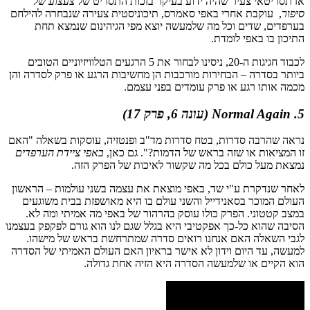
אז תסריטאי צעיר שהיה ידוע בעיקר בזכות התסריט של
צעצוע של
סיפור
, עוקבת אחרי באפי סאמרס, תיכוניסטית צעירה שנבחרה להילחם
בערפדים, שדים וכל מה שלמעשה יוצא מפי הגיהינום שנמצא תחת
התיכון בו באפי לומדת.
לכבוד חגיגות ה-20, ניסינו לבחור את 5 הרגעים הטלוויזיוניים הטובים
ביותר בסדרה – הבחירות מורכבות הן מחשיבות הרגע או פרק לסדרה והן
מכמה אותו רגע או פרק עומדים בפני עצמם.
5. Normal Again
(עונה 6, פרק 17)
נראה שהרבה סדרות, בטח סדרות מד"ב ופנטזיה, עוסקות בשאלה "האם
זו המציאות או שזה בראש של הדמות?". גם כאן,
באפי ציידת הערפדים
נמצאת מעל כולם בכל מה שקשור לאיכות של הפרק הזה.
לאחר שנדקרת ע"י שד, באפי מוצאת את עצמה בשני עולמות – הראשון
העולם המוכר בסאנידייל והשני עולם בו היא מאושפזת בבית משוגעים
במצב קטטוני. הפרק כולו עוסק בהרהור של באפי מה אמיתי ומה לא.
הסיבה שהוא כל-כך אפקטיבי היא בגלל שגם לנו הוא גורם לפקפק בעצמנו
לגבי השאלה האם אנחנו רואים סדרה שמתרחשת בראש של מישהו.
למעשה, עד היום וידון לא אישר בראיון האם העולם האמיתי של הסדרה
הוא הקיים או שלמעשה הסדרה היא הזיה אחת גדולה.