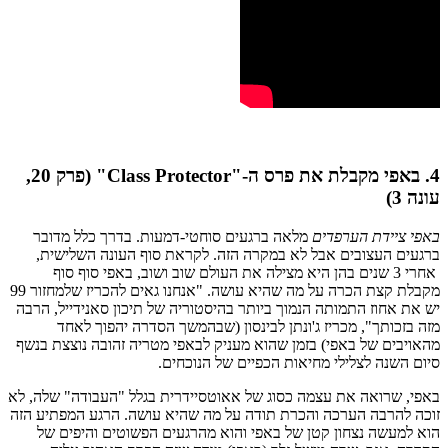
4. באפי מקבלת את פרס ה-"
Class Protector
" (פרק 20,
עונה 3)
באפי ציידת הערפדים
מלאה ברגעים סוחטי-דמעות. בדרך כלל מדובר
ברגעים העצובים אבל לא במקרה הזה. לקראת סוף העונה השלישית,
אחרי 3 שנים בהן היא מצילה את העולם שוב ושוב, באפי סוף סוף
מקבלת קצת הכרה על מה שהיא עושה. "אנחנו גאים להכריז שלמחזור 99
יש את אחוז התמותה הנמוך ביותר בהיסטוריה של תיכון סאנידייל, הרבה
מזה בזכותך", מכריז ג'ונתן לבינסון (שבהמשך הסדרה יהפוך לאחד
מהאויבים של באפי) בזמן שהוא מעניק לבאפי מטריה זהובה נוצצת בנשף
סיום השנה לצלילי מחיאות הכפיים של הנוכחים.
באפי, שרואה את עצמה כסוג של אאוטסיידרית בגלל "העבודה" שלה, לא
זוכה להרבה הערכה והכרת תודה על מה שהיא עושה. הרגע המפתיע הזה
הוא למעשה נצחון קטן של באפי והוא מהרגעים הפשוטים והיפים של