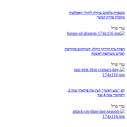
משפחת בלמונט עתידה לחזור: קאסלבניה
מקבלת סדרת המשך
עדי פרל
הפקת בית הדרקון החלה, השחקנים בהקראת
תסריט משותפת ראשונה
עדי פרל
יום "מגע ראשון" הציג את פיקארד עונה 2,
דיסקוברי עונה 4 ועוד
עדי פרל