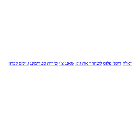
ואלה
דיסני פלוס
לשחרר את גיא
שאנג-צ'י
שירות סטרימינג
ג'יימס לברון