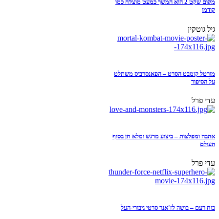
מקום שקט 2 הוא המשך כמעט מוצלח כמו
קודמו
גיל גוטקין
מורטל קומבט הסרט – הפאנסרביס משתלט
על הסיפור
עדי פרל
אהבה ומפלצות – ביצוע מרגש ומלא חן בסוף
העולם
עדי פרל
כוח רעם – בושה לז'אנר סרטי גיבורי-העל