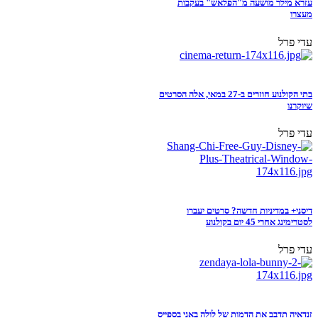
עזרא מילר מושעה מ"הפלאש" בעקבות
מעצרו
עדי פרל
בתי הקולנוע חוזרים ב-27 במאי, אלה הסרטים
שיוקרנו
עדי פרל
דיסני+ במדיניות חדשה? סרטים יעברו
לסטרימינג אחרי 45 יום בקולנוע
עדי פרל
זנדאיה תדבב את הדמות של לולה באני בספייס