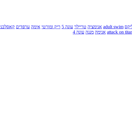
יקס
adult swim
אנימציה
טריילר
עונה 5
ריק ומורטי
אימה
ערפדים
קאסלבני
attack on tita
אנימה
מנגה
עונה 4