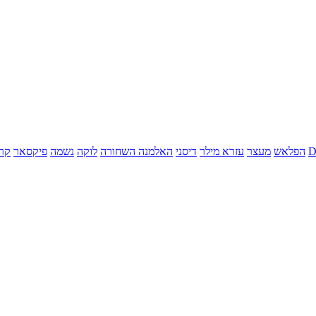
הפלאש
מעצר
עזרא מילר
דיסני
האלמנה השחורה
לוקה
נשמה
פיקסאר
קר