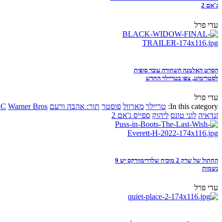
ג'אם 2
עדי פרל
הסרט האלמנה השחורה עובר סופית
לסטרימינג, צפו בטריילר החדש
עדי פרל
In this category:
טריילר
מארוול
פוסטר
תור: אהבה ורעם
Warner Bros
DC
זנדאיה
לוני טונס
ליהוק
ספייס ג'אם 2
החתול של שרק 2 מוכיח שלדרימוורקס יש 9
נשמות
עדי פרל