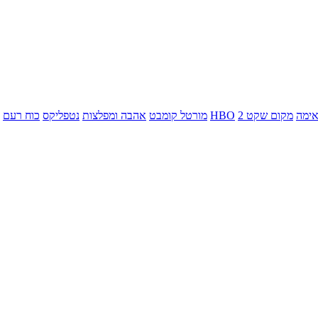
ימה
מקום שקט 2
HBO
מורטל קומבט
אהבה ומפלצות
נטפליקס
כוח רעם