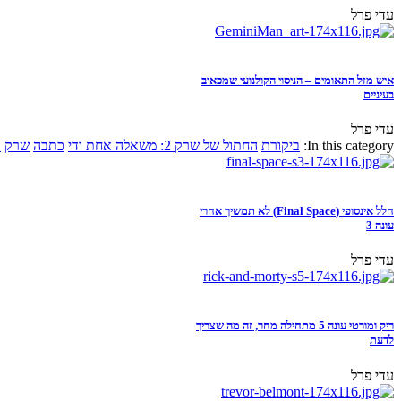
עדי פרל
איש מזל התאומים – הניסוי הקולנועי שמכאיב
בעיניים
עדי פרל
In this category:
ביקורת
החתול של שרק 2: משאלה אחת ודי
כתבה
שרק
א
חלל אינסופי (Final Space) לא תמשיך אחרי
עונה 3
עדי פרל
ריק ומורטי עונה 5 מתחילה מחר, זה מה שצריך
לדעת
עדי פרל