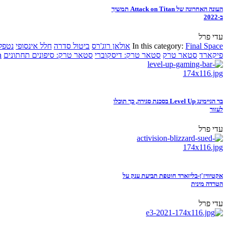
העונה האחרונה של Attack on Titan תמשיך
ב-2022
עדי פרל
Final Space
In this category:
אולאן רוג'רס
ביטול סדרה
חלל אינסופי
נטפל
פיקארד
סטאר טרק
סטאר טרק: דיסקוברי
סטאר טרק: סיפונים תחתונים
n
בר הגיימינג Level Up בסכנת סגירה, כך תוכלו
לעזור
עדי פרל
אקטיוויז'ן-בליזארד חוטפת תביעת ענק על
הטרדה מינית
עדי פרל