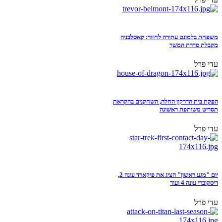
משפחת בלמונט עתידה לחזור: קאסלבניה
מקבלת סדרת המשך
עדי פרל
הפקת בית הדרקון החלה, השחקנים בהקראת
תסריט משותפת ראשונה
עדי פרל
יום "מגע ראשון" הציג את פיקארד עונה 2,
דיסקוברי עונה 4 ועוד
עדי פרל