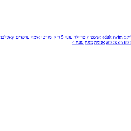
יקס
adult swim
אנימציה
טריילר
עונה 5
ריק ומורטי
אימה
ערפדים
קאסלבני
attack on tita
אנימה
מנגה
עונה 4