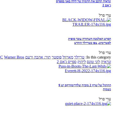
זנדאיה תדבב את הדמות של לולה באני בספייס
ג'אם 2
עדי פרל
הסרט האלמנה השחורה עובר סופית
לסטרימינג, צפו בטריילר החדש
עדי פרל
In this category:
טריילר
מארוול
פוסטר
תור: אהבה ורעם
Warner Bros
DC
זנדאיה
לוני טונס
ליהוק
ספייס ג'אם 2
החתול של שרק 2 מוכיח שלדרימוורקס יש 9
נשמות
עדי פרל