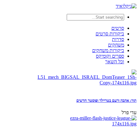
סרטים
ביקורות סרטים
סדרות
משחקים
ביקורות משחקים
ספרים וקומיקס
וכל השאר
תור: אהבה ורעם בטריילר ופוסטר חדשים
עדי פרל