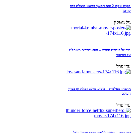
מקום שקט 2 הוא המשך כמעט מוצלח כמו
קודמו
גיל גוטקין
מורטל קומבט הסרט – הפאנסרביס משתלט
על הסיפור
עדי פרל
אהבה ומפלצות – ביצוע מרגש ומלא חן בסוף
העולם
עדי פרל
כוח רעם – בושה לז'אנר סרטי גיבורי-העל