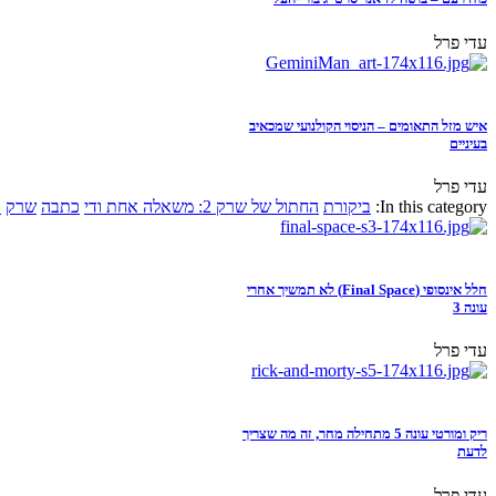
עדי פרל
איש מזל התאומים – הניסוי הקולנועי שמכאיב
בעיניים
עדי פרל
In this category:
ביקורת
החתול של שרק 2: משאלה אחת ודי
כתבה
שרק
א
חלל אינסופי (Final Space) לא תמשיך אחרי
עונה 3
עדי פרל
ריק ומורטי עונה 5 מתחילה מחר, זה מה שצריך
לדעת
עדי פרל