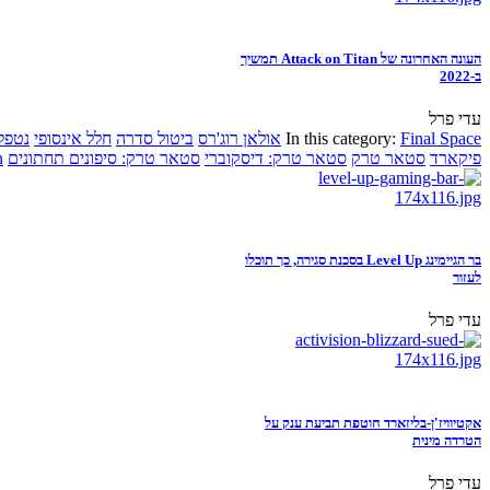
העונה האחרונה של Attack on Titan תמשיך
ב-2022
עדי פרל
Final Space
In this category:
אולאן רוג'רס
ביטול סדרה
חלל אינסופי
נטפל
פיקארד
סטאר טרק
סטאר טרק: דיסקוברי
סטאר טרק: סיפונים תחתונים
n
בר הגיימינג Level Up בסכנת סגירה, כך תוכלו
לעזור
עדי פרל
אקטיוויז'ן-בליזארד חוטפת תביעת ענק על
הטרדה מינית
עדי פרל