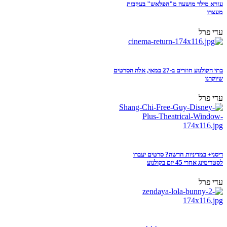
עזרא מילר מושעה מ"הפלאש" בעקבות
מעצרו
עדי פרל
בתי הקולנוע חוזרים ב-27 במאי, אלה הסרטים
שיוקרנו
עדי פרל
דיסני+ במדיניות חדשה? סרטים יעברו
לסטרימינג אחרי 45 יום בקולנוע
עדי פרל