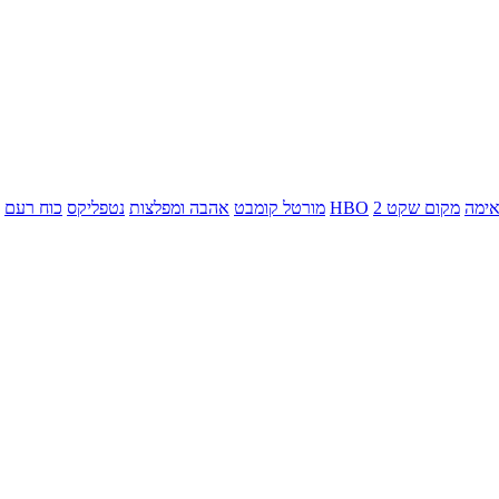
ימה
מקום שקט 2
HBO
מורטל קומבט
אהבה ומפלצות
נטפליקס
כוח רעם