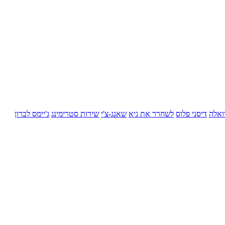
ואלה
דיסני פלוס
לשחרר את גיא
שאנג-צ'י
שירות סטרימינג
ג'יימס לברון