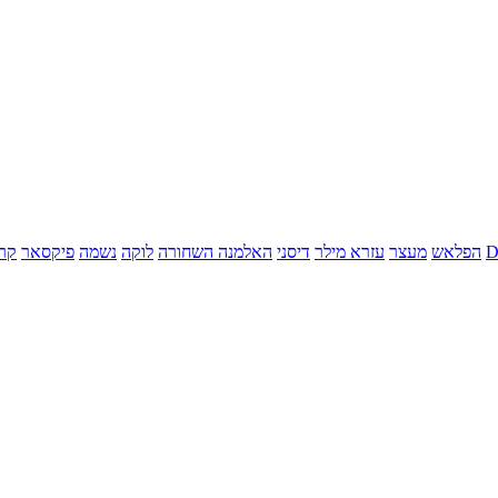
הפלאש
מעצר
עזרא מילר
דיסני
האלמנה השחורה
לוקה
נשמה
פיקסאר
קר