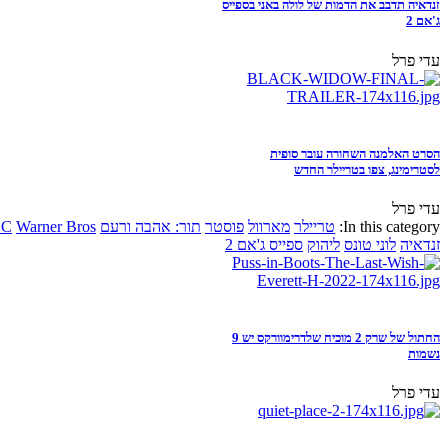
זנדאיה תדבב את הדמות של לולה באני בספייס
ג'אם 2
עדי פרל
הסרט האלמנה השחורה עובר סופית
לסטרימינג, צפו בטריילר החדש
עדי פרל
In this category:
טריילר
מארוול
פוסטר
תור: אהבה ורעם
Warner Bros
DC
זנדאיה
לוני טונס
ליהוק
ספייס ג'אם 2
החתול של שרק 2 מוכיח שלדרימוורקס יש 9
נשמות
עדי פרל