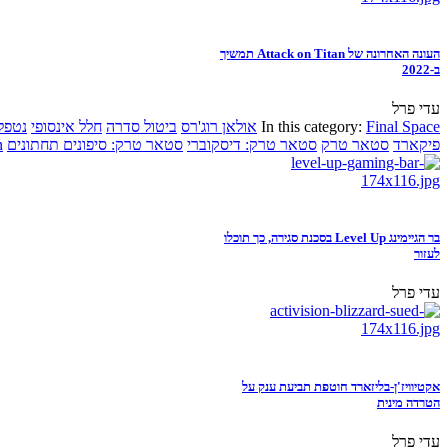
העונה האחרונה של Attack on Titan תמשיך
ב-2022
עדי פרל
Final Space
In this category:
אולאן רוג'רס
ביטול סדרה
חלל אינסופי
נטפל
פיקארד
סטאר טרק
סטאר טרק: דיסקוברי
סטאר טרק: סיפונים תחתונים
n
בר הגיימינג Level Up בסכנת סגירה, כך תוכלו
לעזור
עדי פרל
אקטיוויז'ן-בליזארד חוטפת תביעת ענק על
הטרדה מינית
עדי פרל