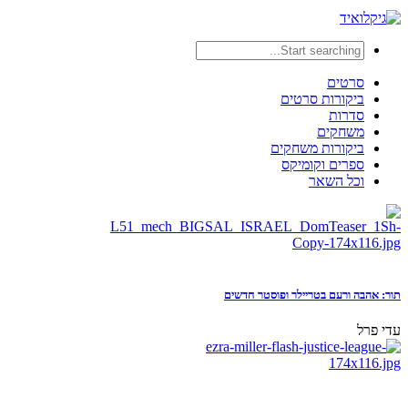
סרטים
ביקורות סרטים
סדרות
משחקים
ביקורות משחקים
ספרים וקומיקס
וכל השאר
תור: אהבה ורעם בטריילר ופוסטר חדשים
עדי פרל