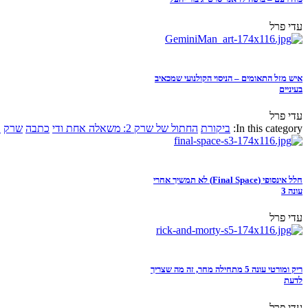
עדי פרל
איש מזל התאומים – הניסוי הקולנועי שמכאיב
בעיניים
עדי פרל
In this category:
ביקורת
החתול של שרק 2: משאלה אחת ודי
כתבה
שרק
א
חלל אינסופי (Final Space) לא תמשיך אחרי
עונה 3
עדי פרל
ריק ומורטי עונה 5 מתחילה מחר, זה מה שצריך
לדעת
עדי פרל