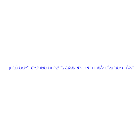
ואלה
דיסני פלוס
לשחרר את גיא
שאנג-צ'י
שירות סטרימינג
ג'יימס לברון