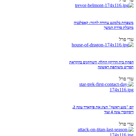
משפחת בלמונט עתידה לחזור: קאסלבניה
מקבלת סדרת המשך
עדי פרל
הפקת בית הדרקון החלה, השחקנים בהקראת
תסריט משותפת ראשונה
עדי פרל
יום "מגע ראשון" הציג את פיקארד עונה 2,
דיסקוברי עונה 4 ועוד
עדי פרל