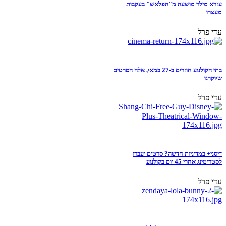
עזרא מילר מושעה מ"הפלאש" בעקבות
מעצרו
עדי פרל
בתי הקולנוע חוזרים ב-27 במאי, אלה הסרטים
שיוקרנו
עדי פרל
דיסני+ במדיניות חדשה? סרטים יעברו
לסטרימינג אחרי 45 יום בקולנוע
עדי פרל