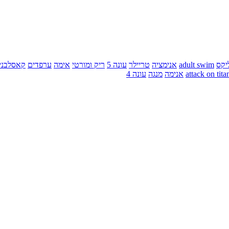
יקס
adult swim
אנימציה
טריילר
עונה 5
ריק ומורטי
אימה
ערפדים
קאסלבני
attack on tita
אנימה
מנגה
עונה 4