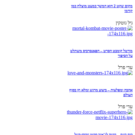
מקום שקט 2 הוא המשך כמעט מוצלח כמו
קודמו
גיל גוטקין
מורטל קומבט הסרט – הפאנסרביס משתלט
על הסיפור
עדי פרל
אהבה ומפלצות – ביצוע מרגש ומלא חן בסוף
העולם
עדי פרל
כוח רעם – בושה לז'אנר סרטי גיבורי-העל