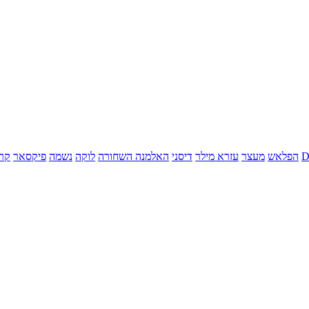
הפלאש
מעצר
עזרא מילר
דיסני
האלמנה השחורה
לוקה
נשמה
פיקסאר
קר