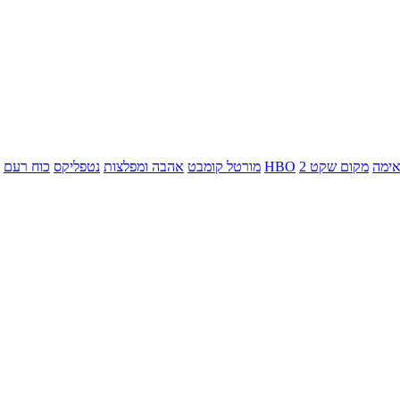
ימה
מקום שקט 2
HBO
מורטל קומבט
אהבה ומפלצות
נטפליקס
כוח רעם