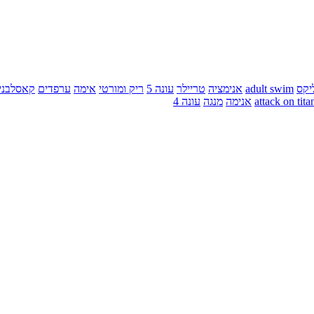
יקס
adult swim
אנימציה
טריילר
עונה 5
ריק ומורטי
אימה
ערפדים
קאסלבני
attack on tita
אנימה
מנגה
עונה 4