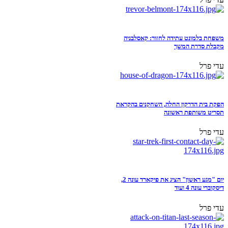
משפחת בלמונט עתידה לחזור: קאסלבניה
מקבלת סדרת המשך
עדי פרל
הפקת בית הדרקון החלה, השחקנים בהקראת
תסריט משותפת ראשונה
עדי פרל
יום "מגע ראשון" הציג את פיקארד עונה 2,
דיסקוברי עונה 4 ועוד
עדי פרל