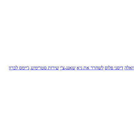
ואלה
דיסני פלוס
לשחרר את גיא
שאנג-צ'י
שירות סטרימינג
ג'יימס לברון