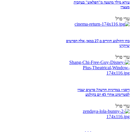
עזרא מילר מושעה מ"הפלאש" בעקבות
מעצרו
עדי פרל
בתי הקולנוע חוזרים ב-27 במאי, אלה הסרטים
שיוקרנו
עדי פרל
דיסני+ במדיניות חדשה? סרטים יעברו
לסטרימינג אחרי 45 יום בקולנוע
עדי פרל