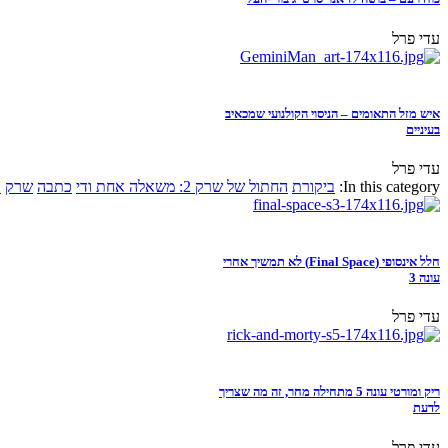
עדי פרל
איש מזל התאומים – הניסוי הקולנועי שמכאיב
בעיניים
עדי פרל
In this category:
ביקורת
החתול של שרק 2: משאלה אחת ודי
כתבה
שרק
א
חלל אינסופי (Final Space) לא תמשיך אחרי
עונה 3
עדי פרל
ריק ומורטי עונה 5 מתחילה מחר, זה מה שצריך
לדעת
עדי פרל