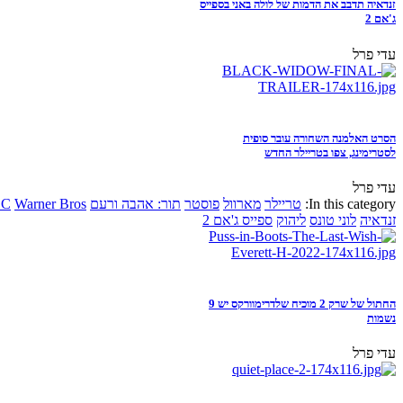
זנדאיה תדבב את הדמות של לולה באני בספייס
ג'אם 2
עדי פרל
הסרט האלמנה השחורה עובר סופית
לסטרימינג, צפו בטריילר החדש
עדי פרל
In this category:
טריילר
מארוול
פוסטר
תור: אהבה ורעם
Warner Bros
DC
זנדאיה
לוני טונס
ליהוק
ספייס ג'אם 2
החתול של שרק 2 מוכיח שלדרימוורקס יש 9
נשמות
עדי פרל