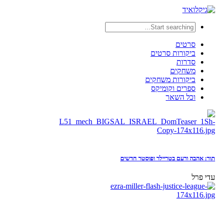
סרטים
ביקורות סרטים
סדרות
משחקים
ביקורות משחקים
ספרים וקומיקס
וכל השאר
תור: אהבה ורעם בטריילר ופוסטר חדשים
עדי פרל