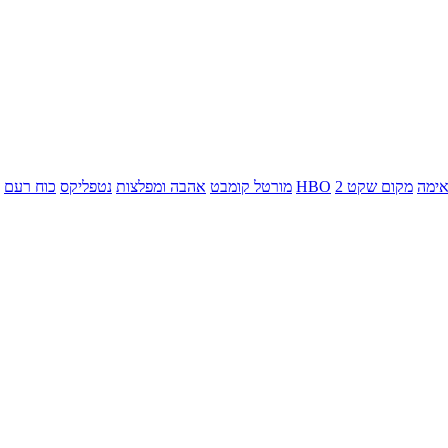
ימה
מקום שקט 2
HBO
מורטל קומבט
אהבה ומפלצות
נטפליקס
כוח רעם