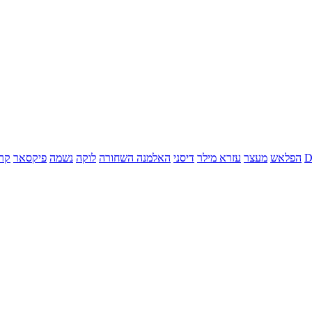
הפלאש
מעצר
עזרא מילר
דיסני
האלמנה השחורה
לוקה
נשמה
פיקסאר
קר