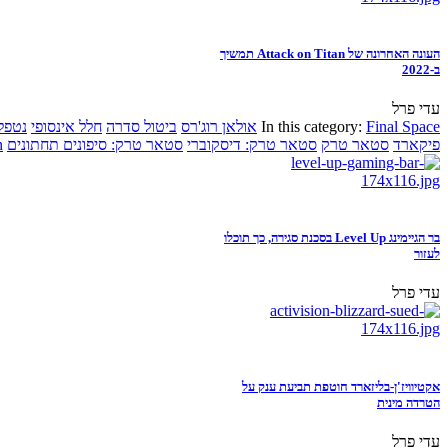
העונה האחרונה של Attack on Titan תמשיך
ב-2022
עדי פרל
Final Space
In this category:
אולאן רוג'רס
ביטול סדרה
חלל אינסופי
נטפל
פיקארד
סטאר טרק
סטאר טרק: דיסקוברי
סטאר טרק: סיפונים תחתונים
n
בר הגיימינג Level Up בסכנת סגירה, כך תוכלו
לעזור
עדי פרל
אקטיוויז'ן-בליזארד חוטפת תביעת ענק על
הטרדה מינית
עדי פרל