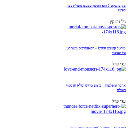
מקום שקט 2 הוא המשך כמעט מוצלח כמו
קודמו
גיל גוטקין
מורטל קומבט הסרט – הפאנסרביס משתלט
על הסיפור
עדי פרל
אהבה ומפלצות – ביצוע מרגש ומלא חן בסוף
העולם
עדי פרל
כוח רעם – בושה לז'אנר סרטי גיבורי-העל