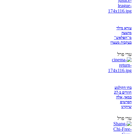
עזרא מילר
מושעה
מ"הפלאש"
בעקבות מעצרו
עדי פרל
בתי הקולנוע
חוזרים ב-27
במאי, אלה
הסרטים
שיוקרנו
עדי פרל