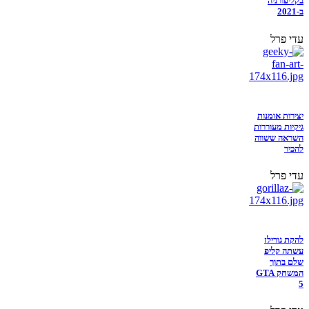
בקליפורניה
ב-2021
עדי פרל
יצירות אומנות
גיקיות מעוררות
השראה ששווה
להכיר
עדי פרל
להקת גורילז
עשתה קליפ
שלם בתוך
המשחק GTA
5