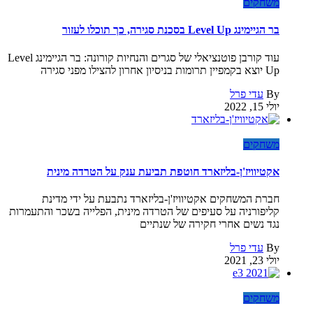
משחקים
בר הגיימינג Level Up בסכנת סגירה, כך תוכלו לעזור
עוד קורבן פוטנציאלי של סגרים והנחיות קורונה: בר הגיימינג Level
Up יוצא בקמפיין תרומות בניסיון אחרון להצילו מפני סגירה
By
עדי פרל
יולי 15, 2022
משחקים
אקטיוויז'ן-בליזארד חוטפת תביעת ענק על הטרדה מינית
חברת המשחקים אקטיוויז'ן-בליזארד נתבעת על ידי מדינת
קליפורניה על סעיפים של הטרדה מינית, הפלייה בשכר והתעמרות
נגד נשים אחרי חקירה של שנתיים
By
עדי פרל
יולי 23, 2021
משחקים