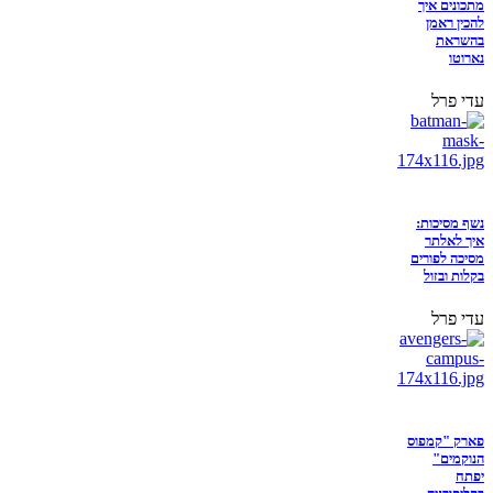
מתכונים איך
להכין ראמן
בהשראת
נארוטו
עדי פרל
נשף מסיכות:
איך לאלתר
מסיכה לפורים
בקלות ובזול
עדי פרל
פארק "קמפוס
הנוקמים"
יפתח