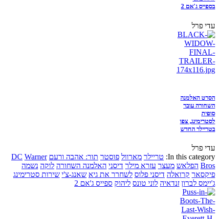
בספייס ג'אם 2
עדי פרל
הסרט האלמנה
השחורה עובר
סופית
לסטרימינג, צפו
בטריילר החדש
עדי פרל
In this category:
טריילר
מארוול
פוסטר
תור: אהבה ורעם
Warner
DC
Bros
הפלאש
מעצר
עזרא מילר
דיסני
האלמנה השחורה
לוקה
נשמה
פיקסאר
קרואלה
דיסני פלוס
לשחרר את גיא
שאנג-צ'י
שירות סטרימינג
ג'יימס לברון
זנדאיה
לוני טונס
ליהוק
ספייס ג'אם 2