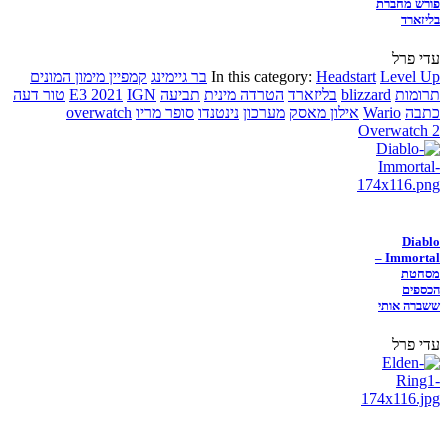
פורש מחברת
בליזארד
עדי פרל
Level Up
Headstart
In this category:
בר גיימינג
קמפיין מימון המונים
תרומות
blizzard
בליזארד
הטרדה מינית
תביעה
IGN
E3 2021
טור דעה
כתבה
Wario
אילון מאסק
מערכון
נינטנדו
סופר מריו
overwatch
Overwatch 2
Diablo
Immortal –
מסחטת
הכספים
ששברה אותי
עדי פרל