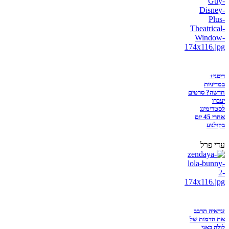
דיסני+
במדיניות
חדשה? סרטים
יעברו
לסטרימינג
אחרי 45 יום
בקולנוע
עדי פרל
זנדאיה תדבב
את הדמות של
לולה באני