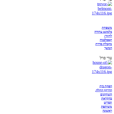
משפחת
בלמונט עתידה
לחזור:
קאסלבניה
מקבלת סדרת
המשך
עדי פרל
הפקת בית
הדרקון החלה,
השחקנים
בהקראת
תסריט
משותפת
ראשונה