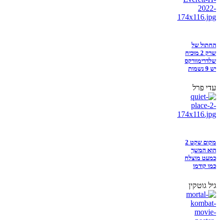
החתול של
שרק 2 מוכיח
שלדרימוורקס
יש 9 נשמות
עדי פרל
מקום שקט 2
הוא המשך
כמעט מוצלח
כמו קודמו
גיל גוטקין