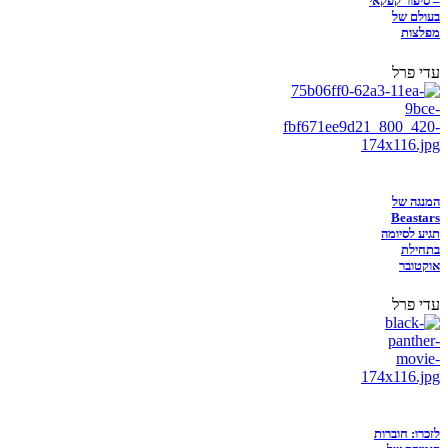
– סיפור קפקאי
בעולם של
מפלצות
עדי פרל
המנגה של
Beastars
תגיע לסיומה
בתחילת
אוקטובר
עדי פרל
לזכרו: חוברות