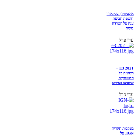
אקטיוויז'ן-בליזארד
חוטפת תביעת
ענק על הטרדה
מינית
עדי פרל
E3 2021 –
רשימת כל
המשחקים
שיופיעו באירוע
עדי פרל
בעקבות תקרית
IGN: על