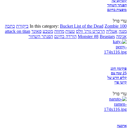
קומיקס של
הפנתר השחור
מופצות בחינם
עדי פרל
Zombie 100
Bucket List of the Dead
In this category:
ביקורת
כתבה
מנגה
אנגליה
הרברט גורג' וולס
טעות
מחווה
מטבע
פאונד
attack on titan
אנימה
Beastars
Monster #8
הורדה בחינם
הפנתר השחור
פוקימון חוגג
25 שנה עם
קליפ חדש של
קייטי פרי
עדי פרל
ארבעה