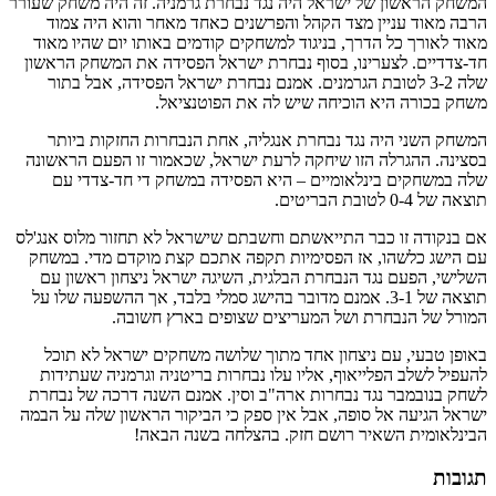
המשחק הראשון של ישראל היה נגד נבחרת גרמניה. זה היה משחק שעורר
הרבה מאוד עניין מצד הקהל והפרשנים כאחד מאחר והוא היה צמוד
מאוד לאורך כל הדרך, בניגוד למשחקים קודמים באותו יום שהיו מאוד
חד-צדדיים. לצערינו, בסוף נבחרת ישראל הפסידה את המשחק הראשון
שלה 3-2 לטובת הגרמנים. אמנם נבחרת ישראל הפסידה, אבל בתור
משחק בכורה היא הוכיחה שיש לה את הפוטנציאל.
המשחק השני היה נגד נבחרת אנגליה, אחת הנבחרות החזקות ביותר
בסצינה. ההגרלה הזו שיחקה לרעת ישראל, שכאמור זו הפעם הראשונה
שלה במשחקים בינלאומיים – היא הפסידה במשחק די חד-צדדי עם
תוצאה של 0-4 לטובת הבריטים.
אם בנקודה זו כבר התייאשתם וחשבתם שישראל לא תחזור מלוס אנג'לס
עם הישג כלשהו, אז הפסימיות תקפה אתכם קצת מוקדם מדי. במשחק
השלישי, הפעם נגד הנבחרת הבלגית, השיגה ישראל ניצחון ראשון עם
תוצאה של 3-1. אמנם מדובר בהישג סמלי בלבד, אך ההשפעה שלו על
המורל של הנבחרת ושל המעריצים שצופים בארץ חשובה.
באופן טבעי, עם ניצחון אחד מתוך שלושה משחקים ישראל לא תוכל
להעפיל לשלב הפלייאוף, אליו עלו נבחרות בריטניה וגרמניה שעתידות
לשחק בנובמבר נגד נבחרות ארה"ב וסין. אמנם השנה דרכה של נבחרת
ישראל הגיעה אל סופה, אבל אין ספק כי הביקור הראשון שלה על הבמה
הבינלאומית השאיר רושם חזק. בהצלחה בשנה הבאה!
תגובות