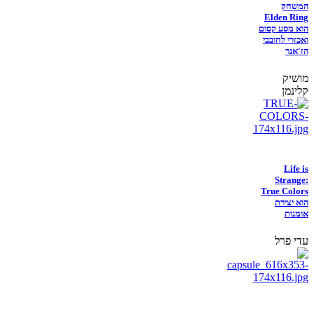
המשחק
Elden Ring
הוא מסע קסום
ואכזרי לחובבי
הז'אנר
מושיק
קלינמן
Life is
Strange:
True Colors
הוא יצירת
אומנות
עדי פרל