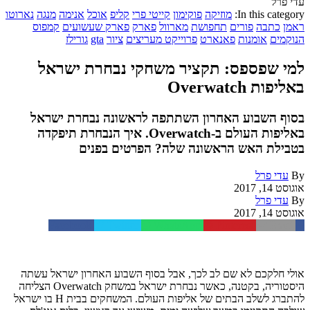
עדי פרל
In this category:
מוזיקה
פוקימון
קייטי פרי
קליפ
אוכל
אנימה
מנגה
נארוטו
ראמן
כתבה
פורים
תחפושת
מארוול
פארק
פארק שעשועים
קמפוס
הנוקמים
אומנות
פאנארט
פרוייקט מעריצים
ציור
gta
גורילז
למי שפספס: תקציר משחקי נבחרת ישראל
באליפות Overwatch
בסוף השבוע האחרון השתתפה לראשונה נבחרת ישראל
באליפות העולם ב-Overwatch. איך הנבחרת תיפקדה
בטבילת האש הראשונה שלה? הפרטים בפנים
By
עדי פרל
אוגוסט 14, 2017
By
עדי פרל
אוגוסט 14, 2017
Facebook
Twitter
WhatsApp
Pinterest
Email
אולי חלקכם לא שם לב לכך, אבל בסוף השבוע האחרון ישראל עשתה
היסטוריה, בקטנה, כאשר נבחרת ישראל במשחק Overwatch הצליחה
להתברג לשלב הבתים של אליפות העולם. המשחקים בבית H בו ישראל