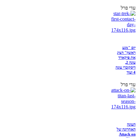
עדי פרל
יום "מגע
ראשון" הציג
את פיקארד
עונה 2,
דיסקוברי עונה
4 ועוד
עדי פרל
העונה
האחרונה של
Attack on