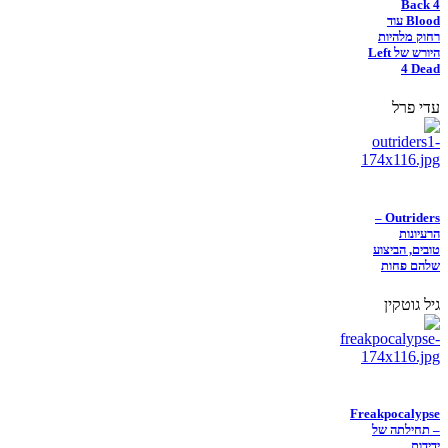
Back 4
Blood עוד
רחוק מלהיות
היורש של Left
4 Dead
עדי פרל
Outriders –
הרעיונות
טובים, הביצוע
שלהם פחות
גיל גוטקין
Freakpocalypse
– תחילתה של
ידידות