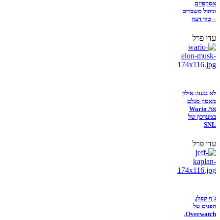
אסקפיזם
וניהול משברים
– טור דעה
עדי פרל
לא נגענו: אילון
מאסק מגלם
את Wario
במערכון של
SNL
עדי פרל
ג'ף קפלן,
הפנים של
Overwatch,