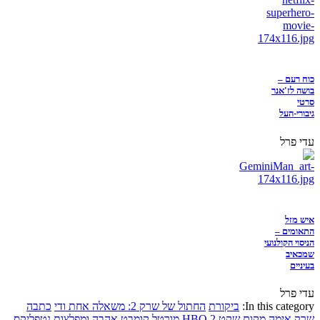
כוח רעם –
בושה לז'אנר
סרטי
גיבורי-העל
עדי פרל
איש מזל
התאומים –
הניסוי הקולנועי
שמכאיב
בעיניים
עדי פרל
In this category:
ביקורת
החתול של שרק 2: משאלה אחת ודי
כתבה
שרק
אימה
מקום שקט 2
HBO
מורטל קומבט
אהבה ומפלצות
נטפליקס