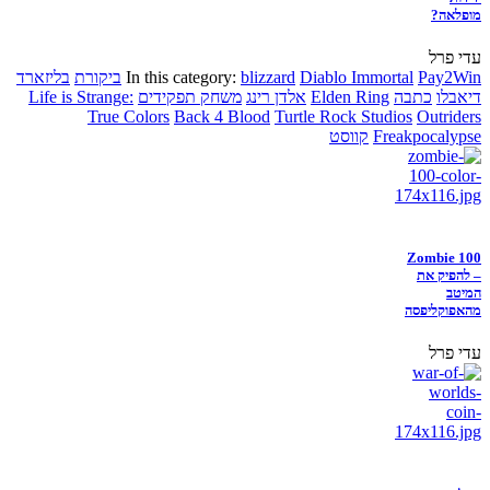
מופלאה?
עדי פרל
Pay2Win
Diablo Immortal
blizzard
In this category:
ביקורת
בליזארד
דיאבלו
כתבה
Elden Ring
אלדן רינג
משחק תפקידים
Life is Strange:
True Colors
Back 4 Blood
Turtle Rock Studios
Outriders
Freakpocalypse
קווסט
Zombie 100
– להפיק את
המיטב
מהאפוקליפסה
עדי פרל