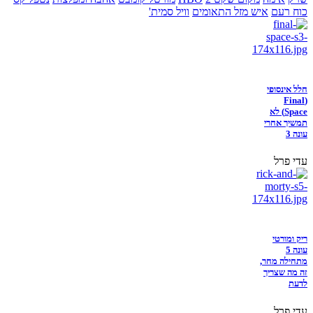
כוח רעם
איש מזל התאומים
וויל סמית'
חלל אינסופי
(Final
Space) לא
תמשיך אחרי
עונה 3
עדי פרל
ריק ומורטי
עונה 5
מתחילה מחר,
זה מה שצריך
לדעת
עדי פרל