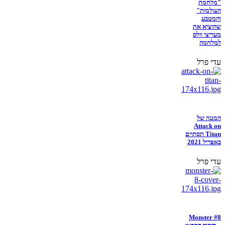
"מלחמת
העולמות"
והמטבע
שהוציא את
מעריצי וולס
למלחמה
עדי פרל
המנגה של
Attack on
Titan תסתיים
באפריל 2021
עדי פרל
Monster #8