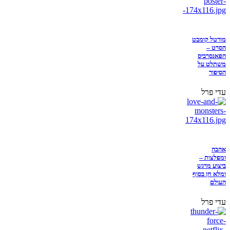
מורטל קומבט
הסרט –
הפאנסרביס
משתלט על
הסיפור
עדי פרל
אהבה
ומפלצות –
ביצוע מרגש
ומלא חן בסוף
העולם
עדי פרל