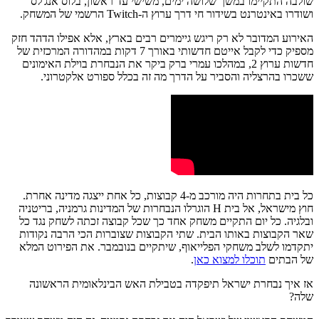
שולבה התקיימו במשך שלושה ימים, משישי עד ראשון, בלוס אנג'לס
ושודרו באינטרנט בשידור חי דרך ערוץ ה-Twitch הרשמי של המשחק.
האירוע המדובר לא רק ריגש גיימרים רבים בארץ, אלא אפילו הדהד חזק
מספיק כדי לקבל אייטם חדשותי באורך 7 דקות במהדורה המרכזית של
חדשות ערוץ 2, במהלכו עמרי ברק ביקר את הנבחרת בוילת האימונים
ששכרו בהרצליה והסביר על הדרך מה זה בכלל ספורט אלקטרוני.
כל בית בתחרות היה מורכב מ-4 קבוצות, כל אחת ייצגה מדינה אחרת.
חוץ מישראל, אל בית H הוגרלו הנבחרות של המדינות גרמניה, בריטניה
ובלגיה. כל יום התקיים משחק אחד כך שכל קבוצה זכתה לשחק נגד כל
שאר הקבוצות באותו הבית. שתי הקבוצות שצוברות הכי הרבה נקודות
יתקדמו לשלב משחקי הפלייאוף, שיתקיים בנובמבר. את הפירוט המלא
של הבתים
תוכלו למצוא כאן
.
אז איך נבחרת ישראל תיפקדה בטבילת האש הבינלאומית הראשונה
שלה?