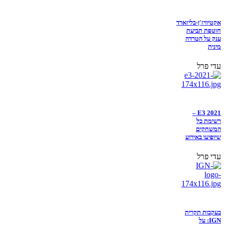
אקטיוויז'ן-בליזארד
חוטפת תביעת
ענק על הטרדה
מינית
עדי פרל
E3 2021 –
רשימת כל
המשחקים
שיופיעו באירוע
עדי פרל
בעקבות תקרית
IGN: על