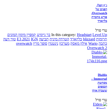
ג'ף קפלן,
הפנים של
Overwatch,
פורש מחברת
בליזארד
עדי פרל
Level Up
Headstart
In this category:
בר גיימינג
קמפיין מימון המונים
תרומות
blizzard
בליזארד
הטרדה מינית
תביעה
IGN
E3 2021
טור דעה
כתבה
Wario
אילון מאסק
מערכון
נינטנדו
סופר מריו
overwatch
Overwatch 2
Diablo
Immortal –
מסחטת
הכספים
ששברה אותי
עדי פרל