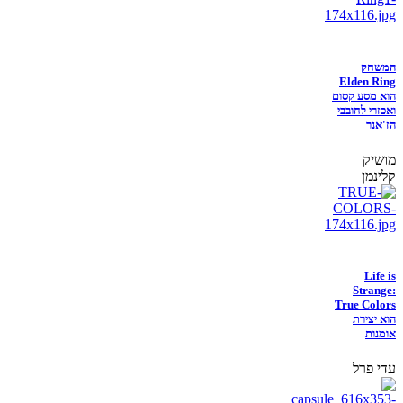
המשחק
Elden Ring
הוא מסע קסום
ואכזרי לחובבי
הז'אנר
מושיק
קלינמן
Life is
Strange:
True Colors
הוא יצירת
אומנות
עדי פרל