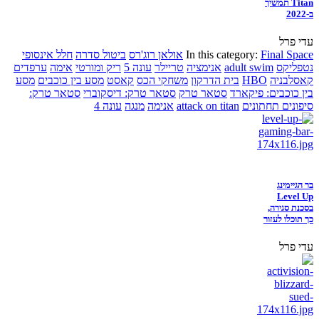
Titan תמשיך
ב-2022
עדי פרל
Final Space
In this category:
אולאן רוג'רס
ביטול סדרה
חלל אינסופי
נטפליקס
adult swim
אנימציה
טריילר
עונה 5
ריק ומורטי
אימה
ערפדים
קאסלבניה
HBO
בית הדרקון
משחקי הכס
קאסט
מסע בין כוכבים
מסע
בין כוכבים: פיקארד
סטאר טרק
סטאר טרק: דיסקוברי
סטאר טרק:
סיפונים תחתונים
attack on titan
אנימה
מנגה
עונה 4
בר הגיימינג
Level Up
בסכנת סגירה,
כך תוכלו לעזור
עדי פרל