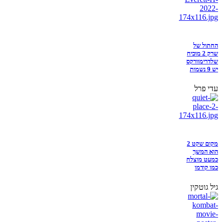
החתול של
שרק 2 מוכיח
שלדרימוורקס
יש 9 נשמות
עדי פרל
מקום שקט 2
הוא המשך
כמעט מוצלח
כמו קודמו
גיל גוטקין