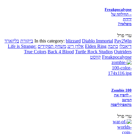
Freakpocalypse
– תחילתה של
ידידות
מופלאה?
עדי פרל
Pay2Win
Diablo Immortal
blizzard
In this category:
ביקורת
בליזארד
דיאבלו
כתבה
Elden Ring
אלדן רינג
משחק תפקידים
Life is Strange:
True Colors
Back 4 Blood
Turtle Rock Studios
Outriders
Freakpocalypse
קווסט
Zombie 100
– להפיק את
המיטב
מהאפוקליפסה
עדי פרל