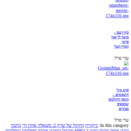
כוח רעם –
בושה לז'אנר
סרטי
גיבורי-העל
עדי פרל
איש מזל
התאומים –
הניסוי הקולנועי
שמכאיב
בעיניים
עדי פרל
In this category:
ביקורת
החתול של שרק 2: משאלה אחת ודי
כתבה
שרק
אימה
מקום שקט 2
HBO
מורטל קומבט
אהבה ומפלצות
נטפליקס