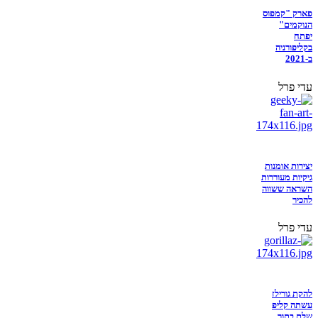
פארק "קמפוס
הנוקמים"
יפתח
בקליפורניה
ב-2021
עדי פרל
יצירות אומנות
גיקיות מעוררות
השראה ששווה
להכיר
עדי פרל
להקת גורילז
עשתה קליפ
שלם בתוך