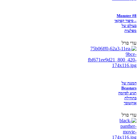
Monster #8
– סיפור קפקאי
בעולם של
מפלצות
עדי פרל
המנגה של
Beastars
תגיע לסיומה
בתחילת
אוקטובר
עדי פרל