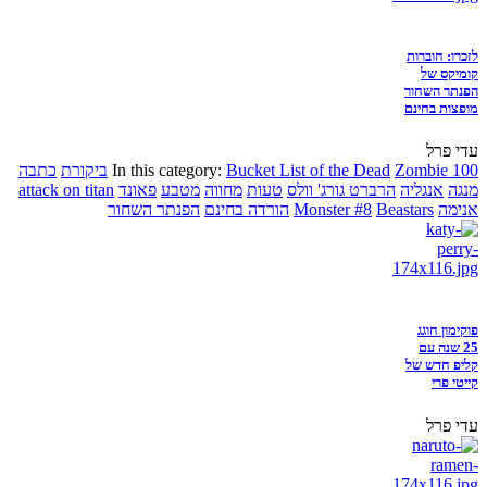
לזכרו: חוברות
קומיקס של
הפנתר השחור
מופצות בחינם
עדי פרל
Zombie 100
Bucket List of the Dead
In this category:
ביקורת
כתבה
מנגה
אנגליה
הרברט גורג' וולס
טעות
מחווה
מטבע
פאונד
attack on titan
אנימה
Beastars
Monster #8
הורדה בחינם
הפנתר השחור
פוקימון חוגג
25 שנה עם
קליפ חדש של
קייטי פרי
עדי פרל