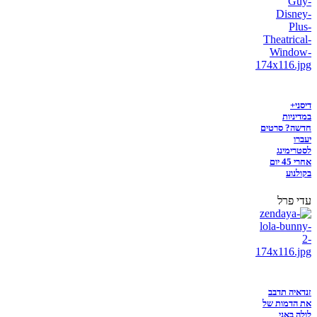
דיסני+
במדיניות
חדשה? סרטים
יעברו
לסטרימינג
אחרי 45 יום
בקולנוע
עדי פרל
זנדאיה תדבב
את הדמות של
לולה באני