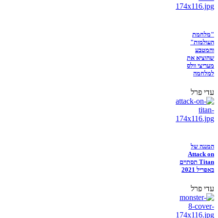
"מלחמת
העולמות"
והמטבע
שהוציא את
מעריצי וולס
למלחמה
עדי פרל
המנגה של
Attack on
Titan תסתיים
באפריל 2021
עדי פרל