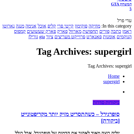
המשחק GTA
5
עדי פרל
In this category:
מוזיקה
פוקימון
קייטי פרי
קליפ
אוכל
אנימה
מנגה
נארוטו
ראמן
כתבה
פורים
תחפושת
מארוול
פארק
פארק שעשועים
קמפוס
הנוקמים
אומנות
פאנארט
פרוייקט מעריצים
ציור
gta
גורילז
Tag Archives: supergirl
Tag Archives: supergirl
Home
supergirl
ביקורות סדרות
סופרגירל – כשהתסריט מזיק יותר מקריפטונייט
[ביקורת]
יוליה רוצה מאוד לאהוב את הדמות של סופרגירל, אבל בגלל