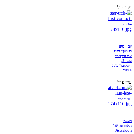
עדי פרל
יום "מגע
ראשון" הציג
את פיקארד
עונה 2,
דיסקוברי עונה
4 ועוד
עדי פרל
העונה
האחרונה של
Attack on