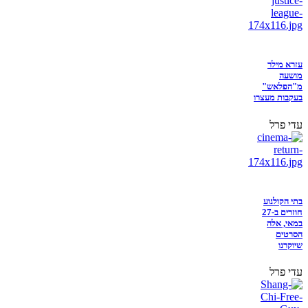
עזרא מילר
מושעה
מ"הפלאש"
בעקבות מעצרו
עדי פרל
בתי הקולנוע
חוזרים ב-27
במאי, אלה
הסרטים
שיוקרנו
עדי פרל