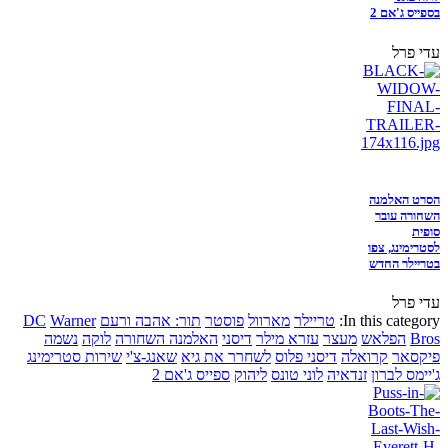
בספייס ג'אם 2
עדי פרל
הסרט האלמנה
השחורה עובר
סופית
לסטרימינג, צפו
בטריילר החדש
עדי פרל
In this category:
טריילר
מארוול
פוסטר
תור: אהבה ורעם
Warner
DC
Bros
הפלאש
מעצר
עזרא מילר
דיסני
האלמנה השחורה
לוקה
נשמה
פיקסאר
קרואלה
דיסני פלוס
לשחרר את גיא
שאנג-צ'י
שירות סטרימינג
ג'יימס לברון
זנדאיה
לוני טונס
ליהוק
ספייס ג'אם 2