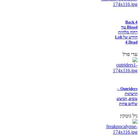
Back 4
Blood עוד
רחוק מלהיות
היורש של Left
4 Dead
עדי פרל
Outriders –
הרעיונות
טובים, הביצוע
שלהם פחות
גיל גוטקין