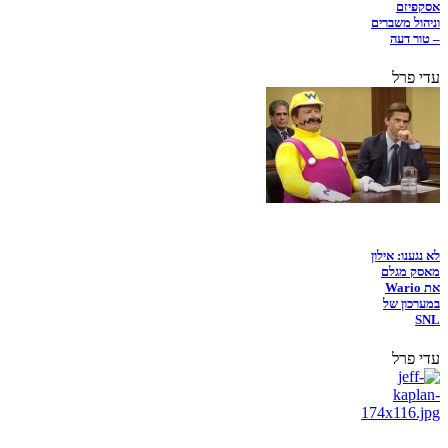
אסקפיזם
וניהול משברים
– טור דעה
עדי פרל
לא נגענו: אילון
מאסק מגלם
את Wario
במערכון של
SNL
עדי פרל