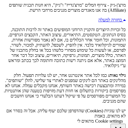
מרצ'ן-גיק - צירוף המלים "מרצ'נדייז" ו"גיק", היא חנות תכנית שותפים
(Affiliate) בה אנו מאגדים מוצרים מגניבים מרחבי הרשת.
בחזרה למעלה
כל זכויות היוצרים והקניין הרוחני המופיעים באתר זה לרבות התוכנה,
בסיס הנתונים, הטקסטים, התיאורים, עיצוב האתר, הקבצים הגרפיים,
התמונות, וכל חומר אחר הכלולים בו, אם לא נאמר מפורשות אחרת,
שמורים לגיקלואיד בלבד. אין להפיץ, לשכפל, להעתיק, למכור, לשדר,
לפרסם, או לעשות כל שימוש מסחרי כלשהו בכל או בחלק מתכניו של
האתר, כולל מוצרים, תמונות, גרפיקה, תיאורים, עיצוב וכל דבר אחר
המוצג באתר, אלא אם ניתנה רשות כתובה וחתומה לכך בכתב ומראש
ע''י גיקלואיד.
גילוי נאות:
כמו לכל אתר אינטרנט אחר, יש לנו עלויות תפעול. חלק
מהלינקים באתר הם לינקים שמפנים לאתרי צד שלישי, להלן "שותפים".
במידה ומתבצעת רכישה באתר השותף, אנחנו מקבלים עמלה. אנחנו לא
מפרסמים ביקורות בתשלום או חוות דעת מזויפות בטענה שהן אותנטיות.
כל המוצרים מפורסמים על פי שיקול דעתנו הבלעדי כי אנחנו חושבים
שהם מגניבים.
יש לנו עוגיות (Cookies) שהדפדפן שלכם יעוף עליהן. אבל זה בסדר אם
לא מתאים, באמת
Cookie settings
מתאים לי