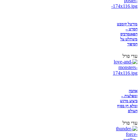
מורטל קומבט
הסרט –
הפאנסרביס
משתלט על
הסיפור
עדי פרל
אהבה
ומפלצות –
ביצוע מרגש
ומלא חן בסוף
העולם
עדי פרל