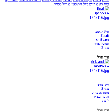
כוח רעם
איש מזל התאומים
וויל סמית'
חלל אינסופי
(Final
Space) לא
תמשיך אחרי
עונה 3
עדי פרל
ריק ומורטי
עונה 5
מתחילה מחר,
זה מה שצריך
לדעת
עדי פרל