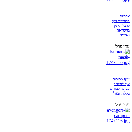
ארבעה
מתכונים איך
להכין ראמן
בהשראת
נארוטו
עדי פרל
נשף מסיכות:
איך לאלתר
מסיכה לפורים
בקלות ובזול
עדי פרל