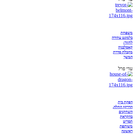
משפחת
בלמונט עתידה
לחזור:
קאסלבניה
מקבלת סדרת
המשך
עדי פרל
הפקת בית
הדרקון החלה,
השחקנים
בהקראת
תסריט
משותפת
ראשונה