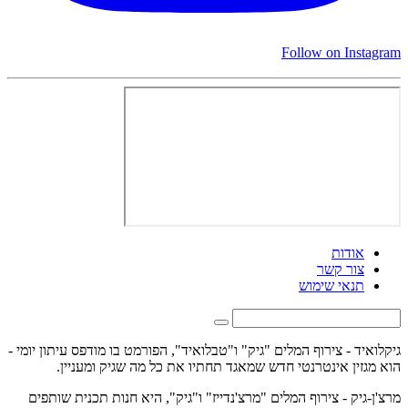
Follow on Instagram
אודות
צור קשר
תנאי שימוש
גיקלואיד - צירוף המלים "גיק" ו"טבלואיד", הפורמט בו מודפס עיתון יומי -
הוא מגזין אינטרנטי חדש שמאגד תחתיו את כל מה שגיק ומעניין.
מרצ'ן-גיק - צירוף המלים "מרצ'נדייז" ו"גיק", היא חנות תכנית שותפים