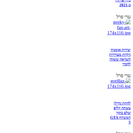
בקליפורניה
ב-2021
עדי פרל
יצירות אומנות
גיקיות מעוררות
השראה ששווה
להכיר
עדי פרל
להקת גורילז
עשתה קליפ
שלם בתוך
המשחק GTA
5