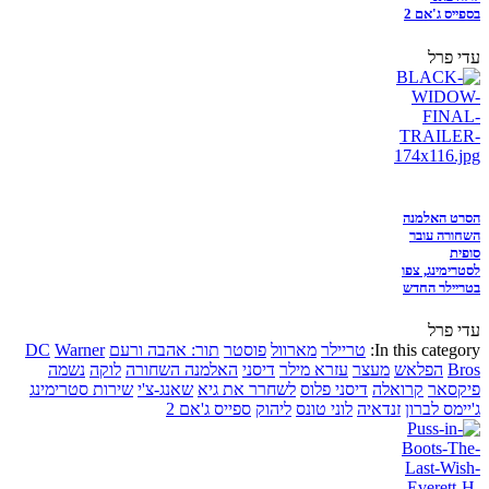
בספייס ג'אם 2
עדי פרל
הסרט האלמנה
השחורה עובר
סופית
לסטרימינג, צפו
בטריילר החדש
עדי פרל
In this category:
טריילר
מארוול
פוסטר
תור: אהבה ורעם
Warner
DC
Bros
הפלאש
מעצר
עזרא מילר
דיסני
האלמנה השחורה
לוקה
נשמה
פיקסאר
קרואלה
דיסני פלוס
לשחרר את גיא
שאנג-צ'י
שירות סטרימינג
ג'יימס לברון
זנדאיה
לוני טונס
ליהוק
ספייס ג'אם 2