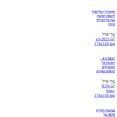
אקטיוויז'ן-בליזארד
חוטפת תביעת
ענק על הטרדה
מינית
עדי פרל
E3 2021 –
רשימת כל
המשחקים
שיופיעו באירוע
עדי פרל
בעקבות תקרית
IGN: על