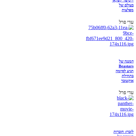
– סיפור קפקאי
בעולם של
מפלצות
עדי פרל
המנגה של
Beastars
תגיע לסיומה
בתחילת
אוקטובר
עדי פרל
לזכרו: חוברות