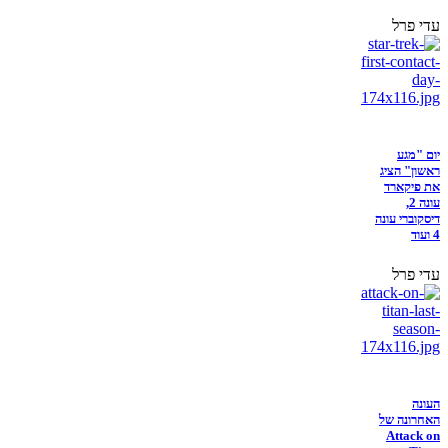
עדי פרל
יום "מגע
ראשון" הציג
את פיקארד
עונה 2,
דיסקוברי עונה
4 ועוד
עדי פרל
העונה
האחרונה של
Attack on