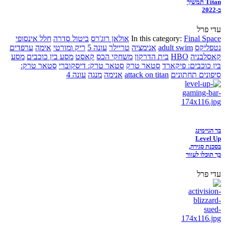
Titan תמשיך
ב-2022
עדי פרל
Final Space
In this category:
אולאן רוג'רס
ביטול סדרה
חלל אינסופי
נטפליקס
adult swim
אנימציה
טריילר
עונה 5
ריק ומורטי
אימה
ערפדים
קאסלבניה
HBO
בית הדרקון
משחקי הכס
קאסט
מסע בין כוכבים
מסע
בין כוכבים: פיקארד
סטאר טרק
סטאר טרק: דיסקוברי
סטאר טרק:
סיפונים תחתונים
attack on titan
אנימה
מנגה
עונה 4
בר הגיימינג
Level Up
בסכנת סגירה,
כך תוכלו לעזור
עדי פרל