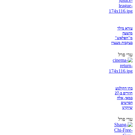
עזרא מילר
מושעה
מ"הפלאש"
בעקבות מעצרו
עדי פרל
בתי הקולנוע
חוזרים ב-27
במאי, אלה
הסרטים
שיוקרנו
עדי פרל