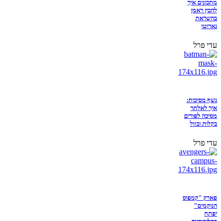
מתכונים איך
להכין ראמן
בהשראת
נארוטו
עדי פרל
נשף מסיכות:
איך לאלתר
מסיכה לפורים
בקלות ובזול
עדי פרל
פארק "קמפוס
הנוקמים"
יפתח