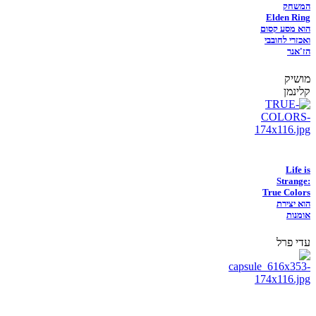
המשחק
Elden Ring
הוא מסע קסום
ואכזרי לחובבי
הז'אנר
מושיק
קלינמן
Life is
Strange:
True Colors
הוא יצירת
אומנות
עדי פרל