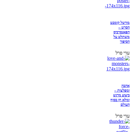
מורטל קומבט
הסרט –
הפאנסרביס
משתלט על
הסיפור
עדי פרל
אהבה
ומפלצות –
ביצוע מרגש
ומלא חן בסוף
העולם
עדי פרל