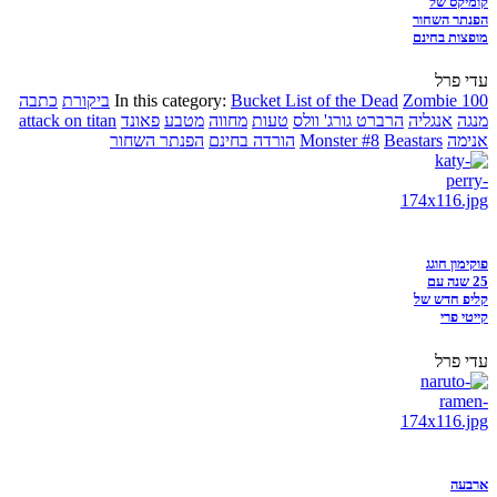
קומיקס של
הפנתר השחור
מופצות בחינם
עדי פרל
Zombie 100
Bucket List of the Dead
In this category:
ביקורת
כתבה
מנגה
אנגליה
הרברט גורג' וולס
טעות
מחווה
מטבע
פאונד
attack on titan
אנימה
Beastars
Monster #8
הורדה בחינם
הפנתר השחור
פוקימון חוגג
25 שנה עם
קליפ חדש של
קייטי פרי
עדי פרל
ארבעה