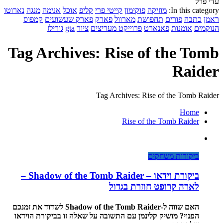
עדי פרל
In this category:
מוזיקה
פוקימון
קייטי פרי
קליפ
אוכל
אנימה
מנגה
נארוטו
ראמן
כתבה
פורים
תחפושת
מארוול
פארק
פארק שעשועים
קמפוס
הנוקמים
אומנות
פאנארט
פרוייקט מעריצים
ציור
gta
גורילז
Tag Archives: Rise of the Tomb
Raider
Tag Archives: Rise of the Tomb Raider
Home
Rise of the Tomb Raider
ביקורות משחקים
ביקורת וידאו – Shadow of the Tomb Raider –
לארה קרופט חוזרת בגדול
האם שווה ל-Shadow of the Tomb Raider לשדוד את זמנכם
הפנוי? מושיק קלינמן עם התשובה על שאלה זו בביקורת הוידאו