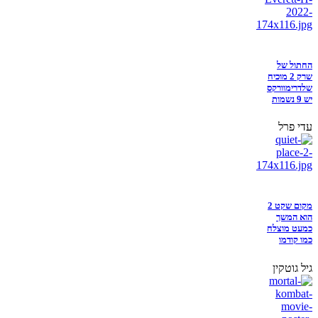
החתול של
שרק 2 מוכיח
שלדרימוורקס
יש 9 נשמות
עדי פרל
מקום שקט 2
הוא המשך
כמעט מוצלח
כמו קודמו
גיל גוטקין