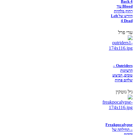
Back 4
Blood עוד
רחוק מלהיות
היורש של Left
4 Dead
עדי פרל
Outriders –
הרעיונות
טובים, הביצוע
שלהם פחות
גיל גוטקין
Freakpocalypse
– תחילתה של
ידידות