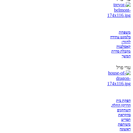
משפחת
בלמונט עתידה
לחזור:
קאסלבניה
מקבלת סדרת
המשך
עדי פרל
הפקת בית
הדרקון החלה,
השחקנים
בהקראת
תסריט
משותפת
ראשונה