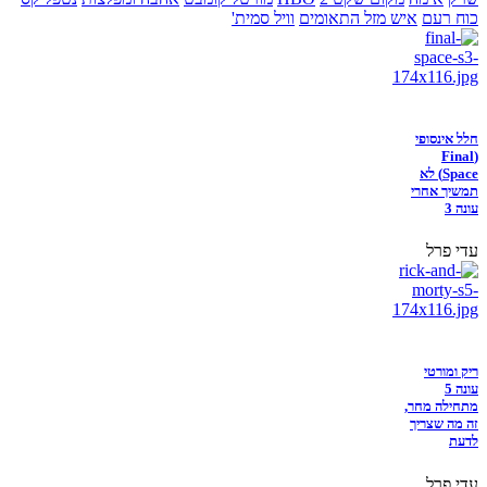
כוח רעם
איש מזל התאומים
וויל סמית'
חלל אינסופי
(Final
Space) לא
תמשיך אחרי
עונה 3
עדי פרל
ריק ומורטי
עונה 5
מתחילה מחר,
זה מה שצריך
לדעת
עדי פרל