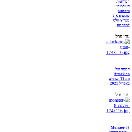
"מלחמת
העולמות"
והמטבע
שהוציא את
מעריצי וולס
למלחמה
עדי פרל
המנגה של
Attack on
Titan תסתיים
באפריל 2021
עדי פרל
Monster #8