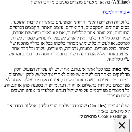
(Affiliate) בה אנו מאגדים מוצרים מגניבים מרחבי הרשת.
בחזרה למעלה
כל זכויות היוצרים והקניין הרוחני המופיעים באתר זה לרבות התוכנה,
בסיס הנתונים, הטקסטים, התיאורים, עיצוב האתר, הקבצים הגרפיים,
התמונות, וכל חומר אחר הכלולים בו, אם לא נאמר מפורשות אחרת,
שמורים לגיקלואיד בלבד. אין להפיץ, לשכפל, להעתיק, למכור, לשדר,
לפרסם, או לעשות כל שימוש מסחרי כלשהו בכל או בחלק מתכניו של
האתר, כולל מוצרים, תמונות, גרפיקה, תיאורים, עיצוב וכל דבר אחר
המוצג באתר, אלא אם ניתנה רשות כתובה וחתומה לכך בכתב ומראש
ע''י גיקלואיד.
גילוי נאות:
כמו לכל אתר אינטרנט אחר, יש לנו עלויות תפעול. חלק
מהלינקים באתר הם לינקים שמפנים לאתרי צד שלישי, להלן "שותפים".
במידה ומתבצעת רכישה באתר השותף, אנחנו מקבלים עמלה. אנחנו לא
מפרסמים ביקורות בתשלום או חוות דעת מזויפות בטענה שהן אותנטיות.
כל המוצרים מפורסמים על פי שיקול דעתנו הבלעדי כי אנחנו חושבים
שהם מגניבים.
יש לנו עוגיות (Cookies) שהדפדפן שלכם יעוף עליהן. אבל זה בסדר אם
לא מתאים, באמת
Cookie settings
מתאים לי