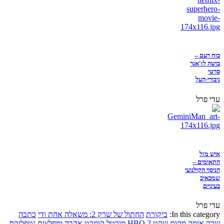
כוח רעם –
בושה לז'אנר
סרטי
גיבורי-העל
עדי פרל
איש מזל
התאומים –
הניסוי הקולנועי
שמכאיב
בעיניים
עדי פרל
In this category:
ביקורת
החתול של שרק 2: משאלה אחת ודי
כתבה
שרק
אימה
מקום שקט 2
HBO
מורטל קומבט
אהבה ומפלצות
נטפליקס