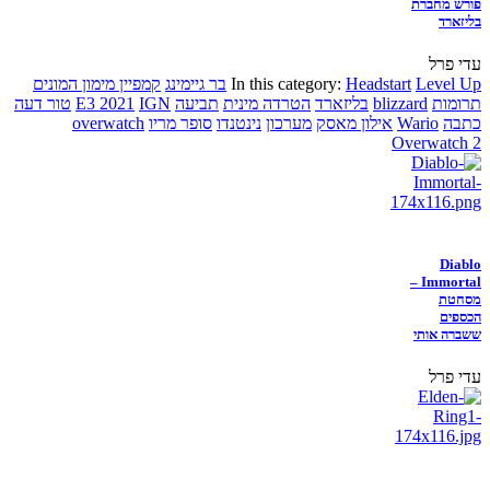
פורש מחברת
בליזארד
עדי פרל
Level Up
Headstart
In this category:
בר גיימינג
קמפיין מימון המונים
תרומות
blizzard
בליזארד
הטרדה מינית
תביעה
IGN
E3 2021
טור דעה
כתבה
Wario
אילון מאסק
מערכון
נינטנדו
סופר מריו
overwatch
Overwatch 2
Diablo
Immortal –
מסחטת
הכספים
ששברה אותי
עדי פרל