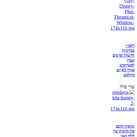
דיסני+
במדיניות
חדשה? סרטים
יעברו
לסטרימינג
אחרי 45 יום
בקולנוע
עדי פרל
זנדאיה תדבב
את הדמות של
לולה באני