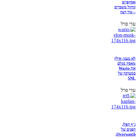
אסקפיזם
וניהול משברים
– טור דעה
עדי פרל
לא נגענו: אילון
מאסק מגלם
את Wario
במערכון של
SNL
עדי פרל
ג'ף קפלן,
הפנים של
Overwatch,