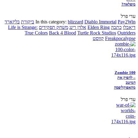
מופלאה?
עדי פרל
Pay2Win
Diablo Immortal
blizzard
In this category:
ביקורת
בליזארד
דיאבלו
כתבה
Elden Ring
אלדן רינג
משחק תפקידים
Life is Strange:
True Colors
Back 4 Blood
Turtle Rock Studios
Outriders
Freakpocalypse
קווסט
Zombie 100
– להפיק את
המיטב
מהאפוקליפסה
עדי פרל