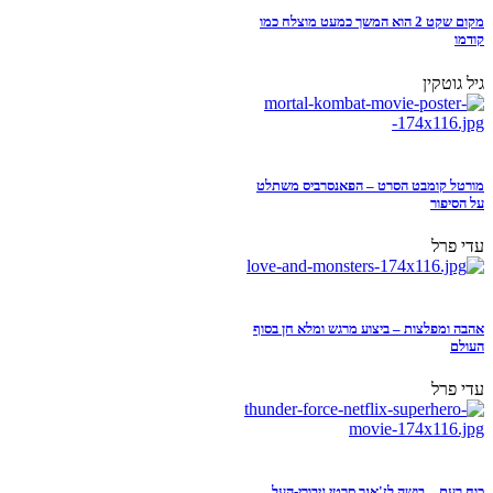
מקום שקט 2 הוא המשך כמעט מוצלח כמו
קודמו
גיל גוטקין
מורטל קומבט הסרט – הפאנסרביס משתלט
על הסיפור
עדי פרל
אהבה ומפלצות – ביצוע מרגש ומלא חן בסוף
העולם
עדי פרל
כוח רעם – בושה לז'אנר סרטי גיבורי-העל