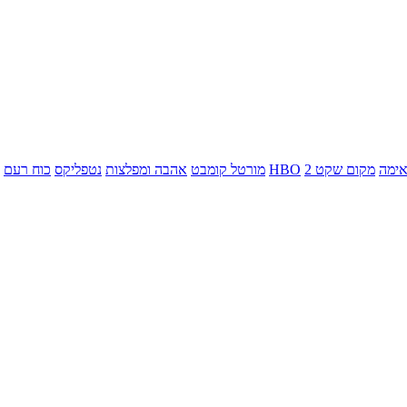
ימה
מקום שקט 2
HBO
מורטל קומבט
אהבה ומפלצות
נטפליקס
כוח רעם