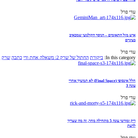
עדי פרל
איש מזל התאומים – הניסוי הקולנועי שמכאיב
בעיניים
עדי פרל
In this category:
ביקורת
החתול של שרק 2: משאלה אחת ודי
כתבה
שרק
א
חלל אינסופי (Final Space) לא תמשיך אחרי
עונה 3
עדי פרל
ריק ומורטי עונה 5 מתחילה מחר, זה מה שצריך
לדעת
עדי פרל