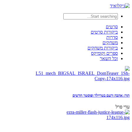
סרטים
ביקורות סרטים
סדרות
משחקים
ביקורות משחקים
ספרים וקומיקס
וכל השאר
תור: אהבה ורעם בטריילר ופוסטר חדשים
עדי פרל