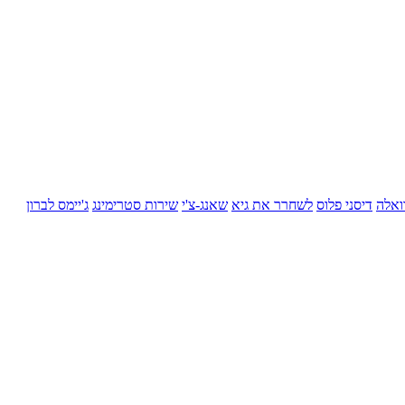
ואלה
דיסני פלוס
לשחרר את גיא
שאנג-צ'י
שירות סטרימינג
ג'יימס לברון