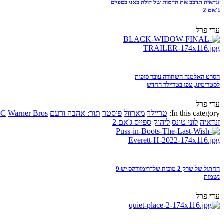
זנדאיה תדבב את הדמות של לולה באני בספייס
ג'אם 2
עדי פרל
הסרט האלמנה השחורה עובר סופית
לסטרימינג, צפו בטריילר החדש
עדי פרל
In this category:
טריילר
מארוול
פוסטר
תור: אהבה ורעם
Warner Bros
DC
זנדאיה
לוני טונס
ליהוק
ספייס ג'אם 2
החתול של שרק 2 מוכיח שלדרימוורקס יש 9
נשמות
עדי פרל