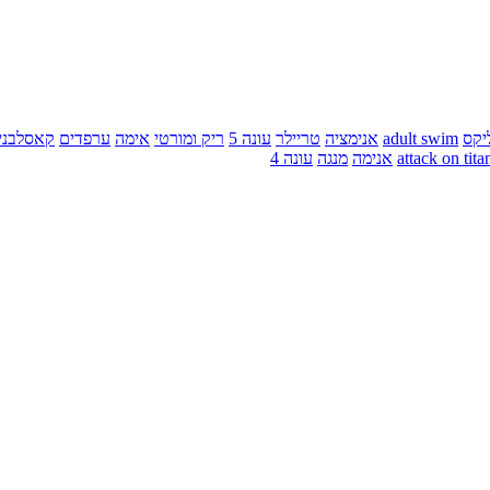
יקס
adult swim
אנימציה
טריילר
עונה 5
ריק ומורטי
אימה
ערפדים
קאסלבני
attack on tita
אנימה
מנגה
עונה 4