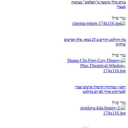
עזרא מילר מושעה מ"הפלאש" בעקבות
מעצרו
עדי פרל
בתי הקולנוע חוזרים ב-27 במאי, אלה הסרטים
שיוקרנו
עדי פרל
דיסני+ במדיניות חדשה? סרטים יעברו
לסטרימינג אחרי 45 יום בקולנוע
עדי פרל