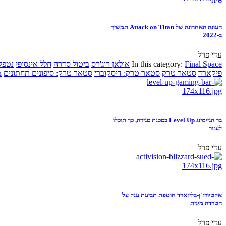
העונה האחרונה של Attack on Titan תמשיך
ב-2022
עדי פרל
Final Space
In this category:
אולאן רוג'רס
ביטול סדרה
חלל אינסופי
נטפל
פיקארד
סטאר טרק
סטאר טרק: דיסקוברי
סטאר טרק: סיפונים תחתונים
n
בר הגיימינג Level Up בסכנת סגירה, כך תוכלו
לעזור
עדי פרל
אקטיוויז'ן-בליזארד חוטפת תביעת ענק על
הטרדה מינית
עדי פרל