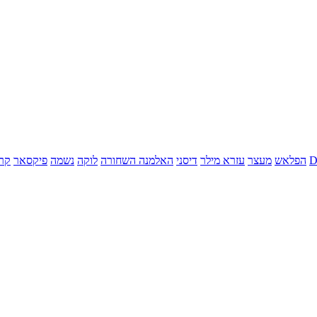
הפלאש
מעצר
עזרא מילר
דיסני
האלמנה השחורה
לוקה
נשמה
פיקסאר
קר