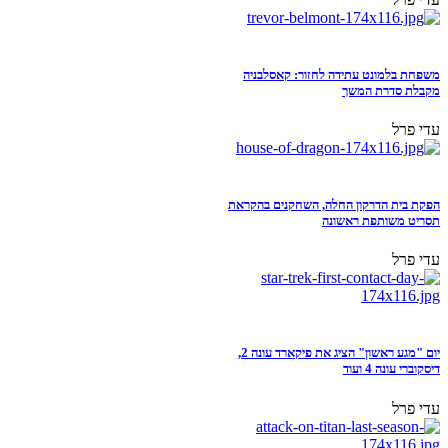
משפחת בלמונט עתידה לחזור: קאסלבניה
מקבלת סדרת המשך
עדי פרל
הפקת בית הדרקון החלה, השחקנים בהקראת
תסריט משותפת ראשונה
עדי פרל
יום "מגע ראשון" הציג את פיקארד עונה 2,
דיסקוברי עונה 4 ועוד
עדי פרל