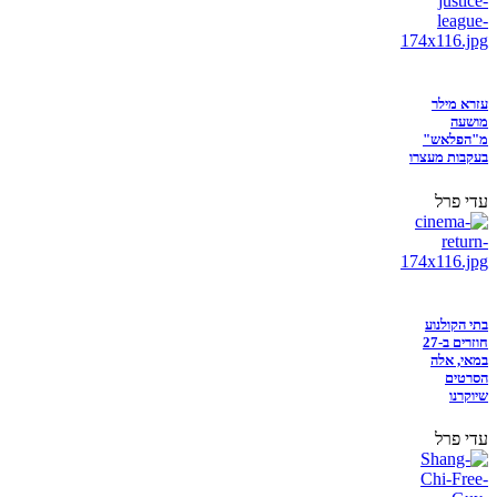
עזרא מילר
מושעה
מ"הפלאש"
בעקבות מעצרו
עדי פרל
בתי הקולנוע
חוזרים ב-27
במאי, אלה
הסרטים
שיוקרנו
עדי פרל