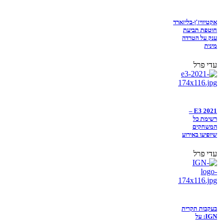
אקטיוויז'ן-בליזארד
חוטפת תביעת
ענק על הטרדה
מינית
עדי פרל
E3 2021 –
רשימת כל
המשחקים
שיופיעו באירוע
עדי פרל
בעקבות תקרית
IGN: על