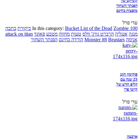
קומיקס של
הפנתר השחור
מופצות בחינם
עדי פרל
Zombie 100
Bucket List of the Dead
In this category:
ביקורת
כתבה
מנגה
אנגליה
הרברט גורג' וולס
טעות
מחווה
מטבע
פאונד
attack on titan
אנימה
Beastars
Monster #8
הורדה בחינם
הפנתר השחור
פוקימון חוגג
25 שנה עם
קליפ חדש של
קייטי פרי
עדי פרל
ארבעה