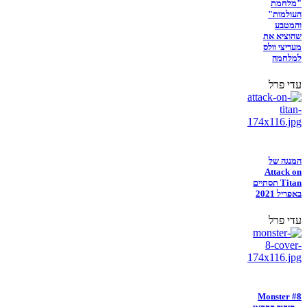
"מלחמת
העולמות"
והמטבע
שהוציא את
מעריצי וולס
למלחמה
עדי פרל
המנגה של
Attack on
Titan תסתיים
באפריל 2021
עדי פרל
Monster #8