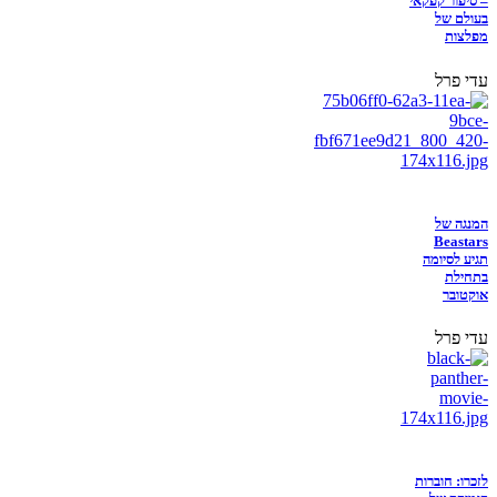
– סיפור קפקאי
בעולם של
מפלצות
עדי פרל
המנגה של
Beastars
תגיע לסיומה
בתחילת
אוקטובר
עדי פרל
לזכרו: חוברות