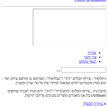
אודות
צור קשר
תנאי שימוש
גיקלואיד - צירוף המלים "גיק" ו"טבלואיד", הפורמט בו מודפס עיתון יומי -
הוא מגזין אינטרנטי חדש שמאגד תחתיו את כל מה שגיק ומעניין.
מרצ'ן-גיק - צירוף המלים "מרצ'נדייז" ו"גיק", היא חנות תכנית שותפים
(Affiliate) בה אנו מאגדים מוצרים מגניבים מרחבי הרשת.
בחזרה למעלה