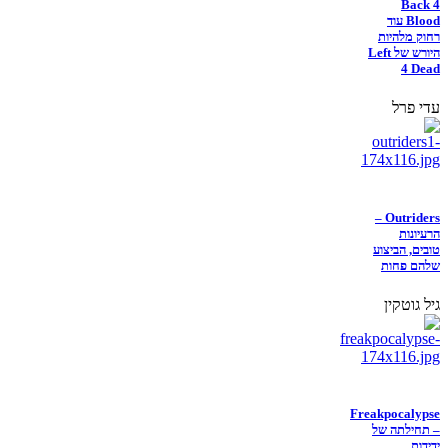
Back 4
Blood עוד
רחוק מלהיות
היורש של Left
4 Dead
עדי פרל
Outriders –
הרעיונות
טובים, הביצוע
שלהם פחות
גיל גוטקין
Freakpocalypse
– תחילתה של
ידידות