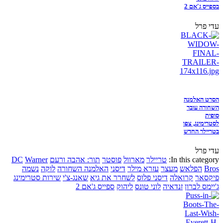
בספייס ג'אם 2
עדי פרל
הסרט האלמנה
השחורה עובר
סופית
לסטרימינג, צפו
בטריילר החדש
עדי פרל
In this category:
טריילר
מארוול
פוסטר
תור: אהבה ורעם
Warner
DC
Bros
הפלאש
מעצר
עזרא מילר
דיסני
האלמנה השחורה
לוקה
נשמה
פיקסאר
קרואלה
דיסני פלוס
לשחרר את גיא
שאנג-צ'י
שירות סטרימינג
ג'יימס לברון
זנדאיה
לוני טונס
ליהוק
ספייס ג'אם 2