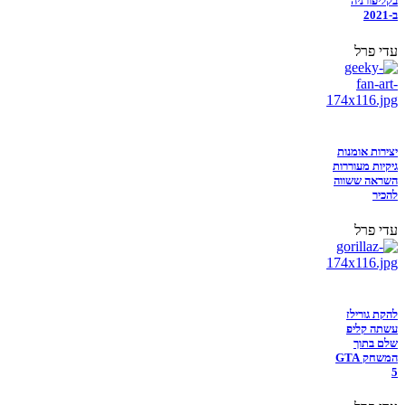
בקליפורניה
ב-2021
עדי פרל
יצירות אומנות
גיקיות מעוררות
השראה ששווה
להכיר
עדי פרל
להקת גורילז
עשתה קליפ
שלם בתוך
המשחק GTA
5