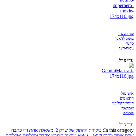
כוח רעם –
בושה לז'אנר
סרטי
גיבורי-העל
עדי פרל
איש מזל
התאומים –
הניסוי הקולנועי
שמכאיב
בעיניים
עדי פרל
In this category:
ביקורת
החתול של שרק 2: משאלה אחת ודי
כתבה
שרק
אימה
מקום שקט 2
HBO
מורטל קומבט
אהבה ומפלצות
נטפליקס