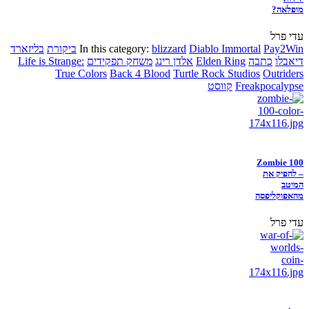
מופלאה?
עדי פרל
Pay2Win
Diablo Immortal
blizzard
In this category:
ביקורת
בליזארד
דיאבלו
כתבה
Elden Ring
אלדן רינג
משחק תפקידים
Life is Strange:
True Colors
Back 4 Blood
Turtle Rock Studios
Outriders
Freakpocalypse
קווסט
Zombie 100
– להפיק את
המיטב
מהאפוקליפסה
עדי פרל