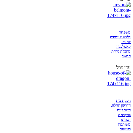
משפחת
בלמונט עתידה
לחזור:
קאסלבניה
מקבלת סדרת
המשך
עדי פרל
הפקת בית
הדרקון החלה,
השחקנים
בהקראת
תסריט
משותפת
ראשונה