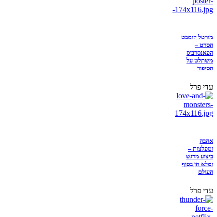
מורטל קומבט
הסרט –
הפאנסרביס
משתלט על
הסיפור
עדי פרל
אהבה
ומפלצות –
ביצוע מרגש
ומלא חן בסוף
העולם
עדי פרל