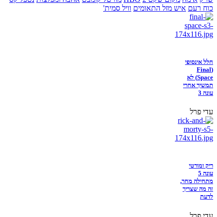
כוח רעם
איש מזל התאומים
וויל סמית'
חלל אינסופי
(Final
Space) לא
תמשיך אחרי
עונה 3
עדי פרל
ריק ומורטי
עונה 5
מתחילה מחר,
זה מה שצריך
לדעת
עדי פרל