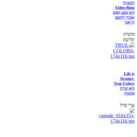
המשחק
Elden Ring
הוא מסע קסום
ואכזרי לחובבי
הז'אנר
מושיק
קלינמן
Life is
Strange:
True Colors
הוא יצירת
אומנות
עדי פרל