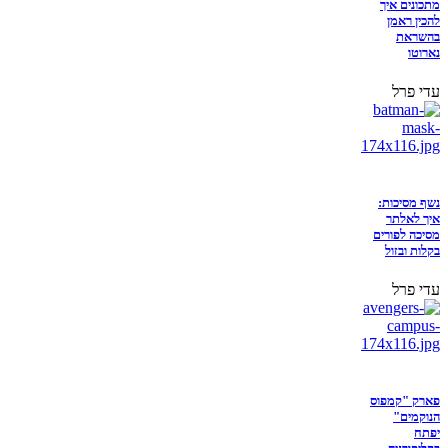
מתכונים איך
להכין ראמן
בהשראת
נארוטו
עדי פרל
נשף מסיכות:
איך לאלתר
מסיכה לפורים
בקלות ובזול
עדי פרל
פארק "קמפוס
הנוקמים"
יפתח