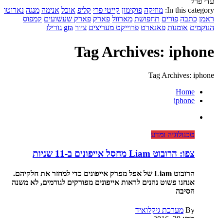
עדי פרל
In this category:
מוזיקה
פוקימון
קייטי פרי
קליפ
אוכל
אנימה
מנגה
נארוטו
ראמן
כתבה
פורים
תחפושת
מארוול
פארק
פארק שעשועים
קמפוס
הנוקמים
אומנות
פאנארט
פרוייקט מעריצים
ציור
gta
גורילז
Tag Archives: iphone
Tag Archives: iphone
Home
iphone
טכנולוגיה ומדע
צפו: הרובוט Liam מחסל אייפונים ב-11 שניות
הרובוט Liam של אפל מפרק אייפונים כדי למחזר את חלקיהם.
אנחנו פשוט נהנים לראות אייפונים מפורקים לגורמים, לא משנה
הסיבה
By
מערכת גיקלואיד