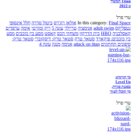
Titan תמשיך
ב-2022
עדי פרל
Final Space
In this category:
אולאן רוג'רס
ביטול סדרה
חלל אינסופי
נטפליקס
adult swim
אנימציה
טריילר
עונה 5
ריק ומורטי
אימה
ערפדים
קאסלבניה
HBO
בית הדרקון
משחקי הכס
קאסט
מסע בין כוכבים
מסע
בין כוכבים: פיקארד
סטאר טרק
סטאר טרק: דיסקוברי
סטאר טרק:
סיפונים תחתונים
attack on titan
אנימה
מנגה
עונה 4
בר הגיימינג
Level Up
בסכנת סגירה,
כך תוכלו לעזור
עדי פרל