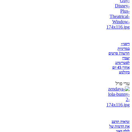
דיסני+
במדיניות
חדשה? סרטים
יעברו
לסטרימינג
אחרי 45 יום
בקולנוע
עדי פרל
זנדאיה תדבב
את הדמות של
לולה באני