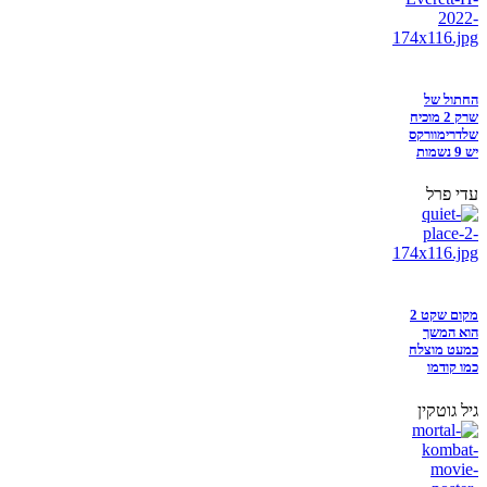
החתול של
שרק 2 מוכיח
שלדרימוורקס
יש 9 נשמות
עדי פרל
מקום שקט 2
הוא המשך
כמעט מוצלח
כמו קודמו
גיל גוטקין