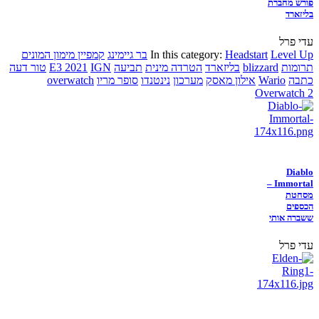
פורש מחברת
בליזארד
עדי פרל
Level Up
Headstart
In this category:
בר גיימינג
קמפיין מימון המונים
תרומות
blizzard
בליזארד
הטרדה מינית
תביעה
IGN
E3 2021
טור דעה
כתבה
Wario
אילון מאסק
מערכון
נינטנדו
סופר מריו
overwatch
Overwatch 2
Diablo
Immortal –
מסחטת
הכספים
ששברה אותי
עדי פרל