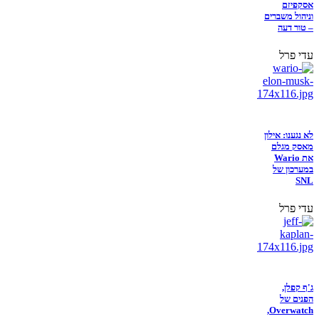
אסקפיזם
וניהול משברים
– טור דעה
עדי פרל
לא נגענו: אילון
מאסק מגלם
את Wario
במערכון של
SNL
עדי פרל
ג'ף קפלן,
הפנים של
Overwatch,