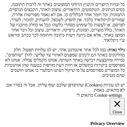
כל זכויות היוצרים והקניין הרוחני המופיעים באתר זה לרבות התוכנה,
בסיס הנתונים, הטקסטים, התיאורים, עיצוב האתר, הקבצים הגרפיים,
התמונות, וכל חומר אחר הכלולים בו, אם לא נאמר מפורשות אחרת,
שמורים לגיקלואיד בלבד. אין להפיץ, לשכפל, להעתיק, למכור, לשדר,
לפרסם, או לעשות כל שימוש מסחרי כלשהו בכל או בחלק מתכניו של
האתר, כולל מוצרים, תמונות, גרפיקה, תיאורים, עיצוב וכל דבר אחר
המוצג באתר, אלא אם ניתנה רשות כתובה וחתומה לכך בכתב ומראש
ע''י גיקלואיד.
גילוי נאות:
כמו לכל אתר אינטרנט אחר, יש לנו עלויות תפעול. חלק
מהלינקים באתר הם לינקים שמפנים לאתרי צד שלישי, להלן "שותפים".
במידה ומתבצעת רכישה באתר השותף, אנחנו מקבלים עמלה. אנחנו לא
מפרסמים ביקורות בתשלום או חוות דעת מזויפות בטענה שהן אותנטיות.
כל המוצרים מפורסמים על פי שיקול דעתנו הבלעדי כי אנחנו חושבים
שהם מגניבים.
יש לנו עוגיות (Cookies) שהדפדפן שלכם יעוף עליהן. אבל זה בסדר אם
לא מתאים, באמת
Cookie settings
מתאים לי
Close
Privacy Overview