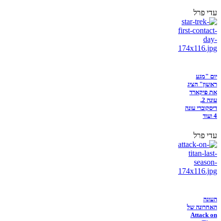
עדי פרל
יום "מגע
ראשון" הציג
את פיקארד
עונה 2,
דיסקוברי עונה
4 ועוד
עדי פרל
העונה
האחרונה של
Attack on