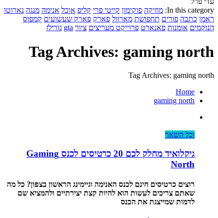
עדי פרל
In this category:
מוזיקה
פוקימון
קייטי פרי
קליפ
אוכל
אנימה
מנגה
נארוטו
ראמן
כתבה
פורים
תחפושת
מארוול
פארק
פארק שעשועים
קמפוס
הנוקמים
אומנות
פאנארט
פרוייקט מעריצים
ציור
gta
גורילז
Tag Archives: gaming north
Tag Archives: gaming north
Home
gaming north
וכל השאר
גיקלואיד מחלק לכם 20 כרטיסים לכנס Gaming
North
רוצים כרטיסים חינם לכנס האנימה וגיימינג הראשון בצפון? כל מה
שאתם צריכים לעשות הוא להיות קצת יצירתיים ולהמציא שם
לדמות שמייצגת את הכנס