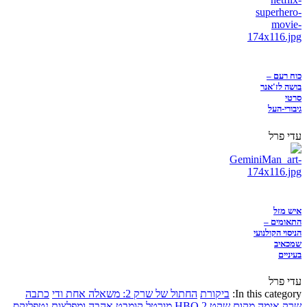
כוח רעם –
בושה לז'אנר
סרטי
גיבורי-העל
עדי פרל
איש מזל
התאומים –
הניסוי הקולנועי
שמכאיב
בעיניים
עדי פרל
In this category:
ביקורת
החתול של שרק 2: משאלה אחת ודי
כתבה
שרק
אימה
מקום שקט 2
HBO
מורטל קומבט
אהבה ומפלצות
נטפליקס