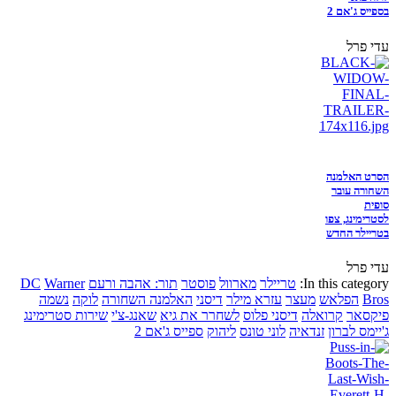
בספייס ג'אם 2
עדי פרל
הסרט האלמנה
השחורה עובר
סופית
לסטרימינג, צפו
בטריילר החדש
עדי פרל
In this category:
טריילר
מארוול
פוסטר
תור: אהבה ורעם
Warner
DC
Bros
הפלאש
מעצר
עזרא מילר
דיסני
האלמנה השחורה
לוקה
נשמה
פיקסאר
קרואלה
דיסני פלוס
לשחרר את גיא
שאנג-צ'י
שירות סטרימינג
ג'יימס לברון
זנדאיה
לוני טונס
ליהוק
ספייס ג'אם 2