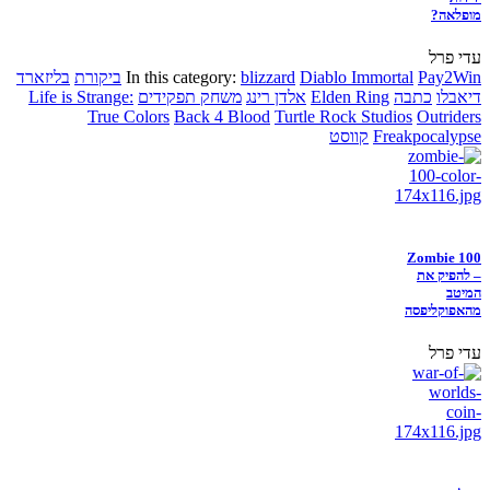
מופלאה?
עדי פרל
Pay2Win
Diablo Immortal
blizzard
In this category:
ביקורת
בליזארד
דיאבלו
כתבה
Elden Ring
אלדן רינג
משחק תפקידים
Life is Strange:
True Colors
Back 4 Blood
Turtle Rock Studios
Outriders
Freakpocalypse
קווסט
Zombie 100
– להפיק את
המיטב
מהאפוקליפסה
עדי פרל