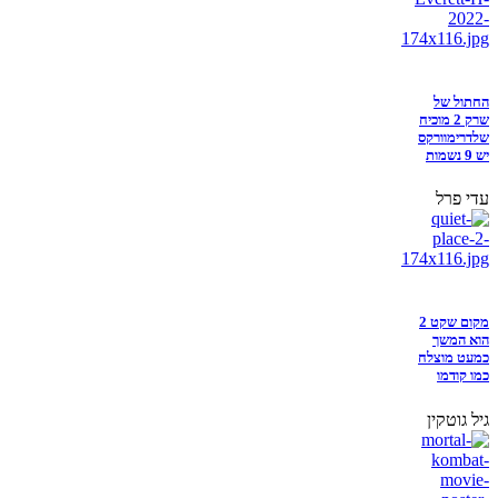
החתול של
שרק 2 מוכיח
שלדרימוורקס
יש 9 נשמות
עדי פרל
מקום שקט 2
הוא המשך
כמעט מוצלח
כמו קודמו
גיל גוטקין