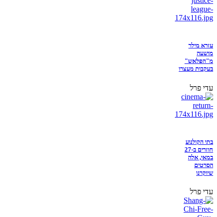
עזרא מילר
מושעה
מ"הפלאש"
בעקבות מעצרו
עדי פרל
בתי הקולנוע
חוזרים ב-27
במאי, אלה
הסרטים
שיוקרנו
עדי פרל