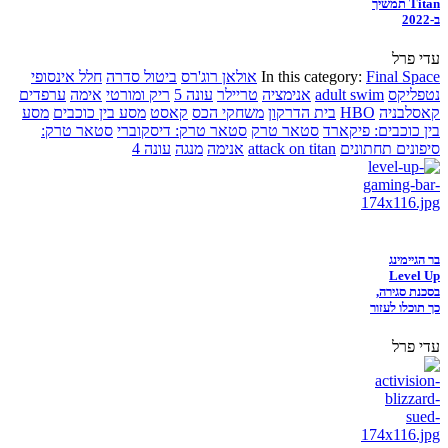
Titan תמשיך
ב-2022
עדי פרל
Final Space
In this category:
אולאן רוג'רס
ביטול סדרה
חלל אינסופי
נטפליקס
adult swim
אנימציה
טריילר
עונה 5
ריק ומורטי
אימה
ערפדים
קאסלבניה
HBO
בית הדרקון
משחקי הכס
קאסט
מסע בין כוכבים
מסע
בין כוכבים: פיקארד
סטאר טרק
סטאר טרק: דיסקוברי
סטאר טרק:
סיפונים תחתונים
attack on titan
אנימה
מנגה
עונה 4
בר הגיימינג
Level Up
בסכנת סגירה,
כך תוכלו לעזור
עדי פרל