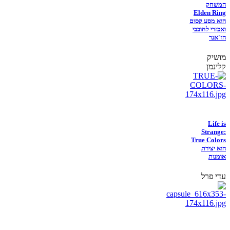
המשחק
Elden Ring
הוא מסע קסום
ואכזרי לחובבי
הז'אנר
מושיק
קלינמן
Life is
Strange:
True Colors
הוא יצירת
אומנות
עדי פרל