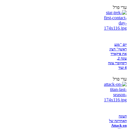
עדי פרל
יום "מגע
ראשון" הציג
את פיקארד
עונה 2,
דיסקוברי עונה
4 ועוד
עדי פרל
העונה
האחרונה של
Attack on