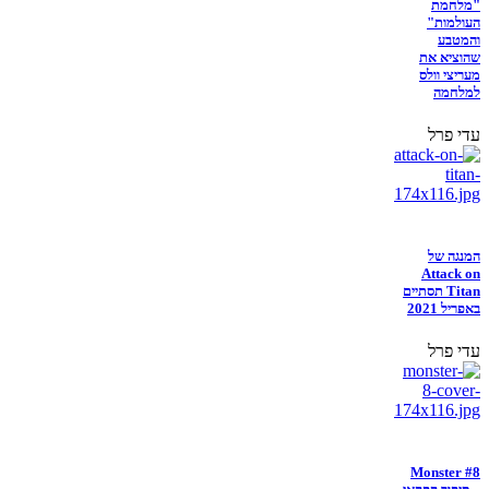
"מלחמת
העולמות"
והמטבע
שהוציא את
מעריצי וולס
למלחמה
עדי פרל
המנגה של
Attack on
Titan תסתיים
באפריל 2021
עדי פרל
Monster #8