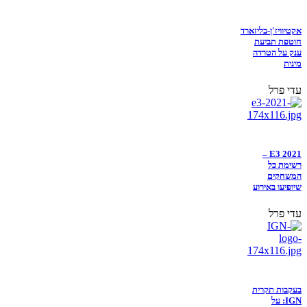
אקטיוויז'ן-בליזארד
חוטפת תביעת
ענק על הטרדה
מינית
עדי פרל
E3 2021 –
רשימת כל
המשחקים
שיופיעו באירוע
עדי פרל
בעקבות תקרית
IGN: על