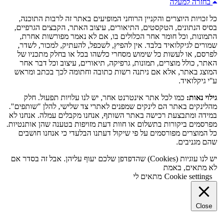
בחזרה למעלה
כל זכויות היוצרים והקניין הרוחני המופיעים באתר זה לרבות התוכנה,
בסיס הנתונים, הטקסטים, התיאורים, עיצוב האתר, הקבצים הגרפיים,
התמונות, וכל חומר אחר הכלולים בו, אם לא נאמר מפורשות אחרת,
שמורים לגיקלואיד בלבד. אין להפיץ, לשכפל, להעתיק, למכור, לשדר,
לפרסם, או לעשות כל שימוש מסחרי כלשהו בכל או בחלק מתכניו של
האתר, כולל מוצרים, תמונות, גרפיקה, תיאורים, עיצוב וכל דבר אחר
המוצג באתר, אלא אם ניתנה רשות כתובה וחתומה לכך בכתב ומראש
ע''י גיקלואיד.
גילוי נאות:
כמו לכל אתר אינטרנט אחר, יש לנו עלויות תפעול. חלק
מהלינקים באתר הם לינקים שמפנים לאתרי צד שלישי, להלן "שותפים".
במידה ומתבצעת רכישה באתר השותף, אנחנו מקבלים עמלה. אנחנו לא
מפרסמים ביקורות בתשלום או חוות דעת מזויפות בטענה שהן אותנטיות.
כל המוצרים מפורסמים על פי שיקול דעתנו הבלעדי כי אנחנו חושבים
שהם מגניבים.
יש לנו עוגיות (Cookies) שהדפדפן שלכם יעוף עליהן. אבל זה בסדר אם
לא מתאים, באמת
Cookie settings
מתאים לי
Close