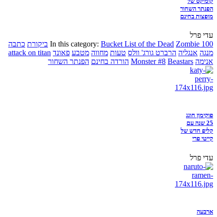
קומיקס של
הפנתר השחור
מופצות בחינם
עדי פרל
Zombie 100
Bucket List of the Dead
In this category:
ביקורת
כתבה
מנגה
אנגליה
הרברט גורג' וולס
טעות
מחווה
מטבע
פאונד
attack on titan
אנימה
Beastars
Monster #8
הורדה בחינם
הפנתר השחור
פוקימון חוגג
25 שנה עם
קליפ חדש של
קייטי פרי
עדי פרל
ארבעה