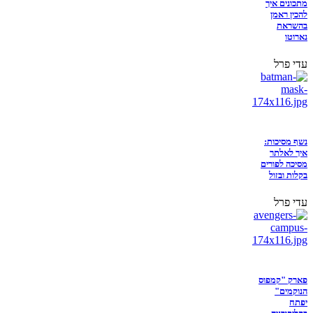
מתכונים איך
להכין ראמן
בהשראת
נארוטו
עדי פרל
נשף מסיכות:
איך לאלתר
מסיכה לפורים
בקלות ובזול
עדי פרל
פארק "קמפוס
הנוקמים"
יפתח