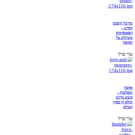
מורטל קומבט
הסרט –
הפאנסרביס
משתלט על
הסיפור
עדי פרל
אהבה
ומפלצות –
ביצוע מרגש
ומלא חן בסוף
העולם
עדי פרל