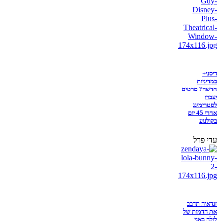
דיסני+
במדיניות
חדשה? סרטים
יעברו
לסטרימינג
אחרי 45 יום
בקולנוע
עדי פרל
זנדאיה תדבב
את הדמות של
לולה באני