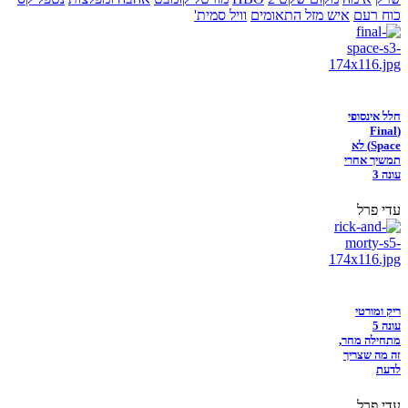
כוח רעם
איש מזל התאומים
וויל סמית'
חלל אינסופי
(Final
Space) לא
תמשיך אחרי
עונה 3
עדי פרל
ריק ומורטי
עונה 5
מתחילה מחר,
זה מה שצריך
לדעת
עדי פרל