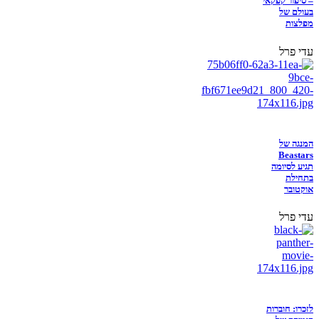
– סיפור קפקאי
בעולם של
מפלצות
עדי פרל
המנגה של
Beastars
תגיע לסיומה
בתחילת
אוקטובר
עדי פרל
לזכרו: חוברות