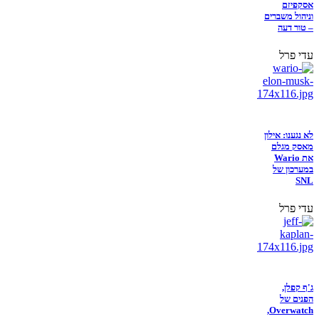
אסקפיזם
וניהול משברים
– טור דעה
עדי פרל
לא נגענו: אילון
מאסק מגלם
את Wario
במערכון של
SNL
עדי פרל
ג'ף קפלן,
הפנים של
Overwatch,