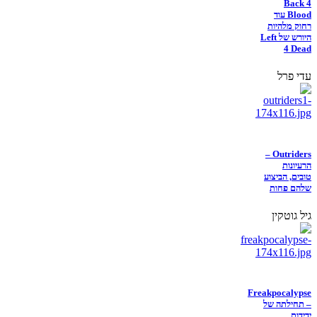
Back 4
Blood עוד
רחוק מלהיות
היורש של Left
4 Dead
עדי פרל
Outriders –
הרעיונות
טובים, הביצוע
שלהם פחות
גיל גוטקין
Freakpocalypse
– תחילתה של
ידידות