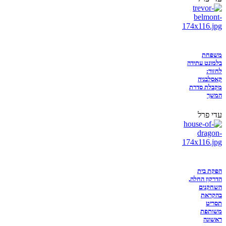
משפחת
בלמונט עתידה
לחזור:
קאסלבניה
מקבלת סדרת
המשך
עדי פרל
הפקת בית
הדרקון החלה,
השחקנים
בהקראת
תסריט
משותפת
ראשונה