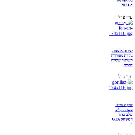
בקליפורניה
ב-2021
עדי פרל
יצירות אומנות
גיקיות מעוררות
השראה ששווה
להכיר
עדי פרל
להקת גורילז
עשתה קליפ
שלם בתוך
המשחק GTA
5