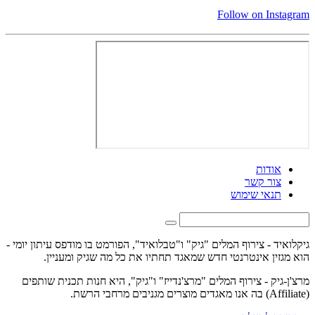
Follow on Instagram
אודות
צור קשר
תנאי שימוש
גיקלואיד - צירוף המלים "גיק" ו"טבלואיד", הפורמט בו מודפס עיתון יומי -
הוא מגזין אינטרנטי חדש שמאגד תחתיו את כל מה שגיק ומעניין.
מרצ'ן-גיק - צירוף המלים "מרצ'נדייז" ו"גיק", היא חנות תכנית שותפים
(Affiliate) בה אנו מאגדים מוצרים מגניבים מרחבי הרשת.