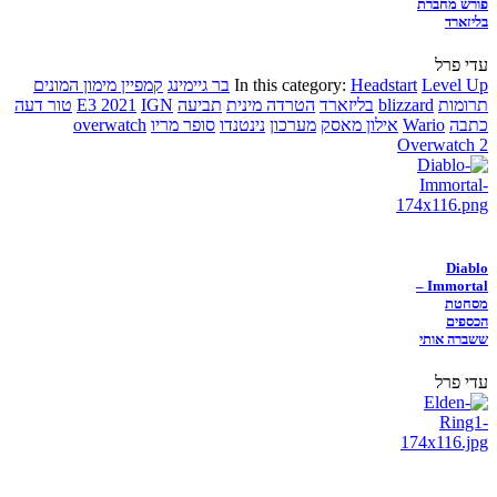
פורש מחברת
בליזארד
עדי פרל
Level Up
Headstart
In this category:
בר גיימינג
קמפיין מימון המונים
תרומות
blizzard
בליזארד
הטרדה מינית
תביעה
IGN
E3 2021
טור דעה
כתבה
Wario
אילון מאסק
מערכון
נינטנדו
סופר מריו
overwatch
Overwatch 2
Diablo
Immortal –
מסחטת
הכספים
ששברה אותי
עדי פרל