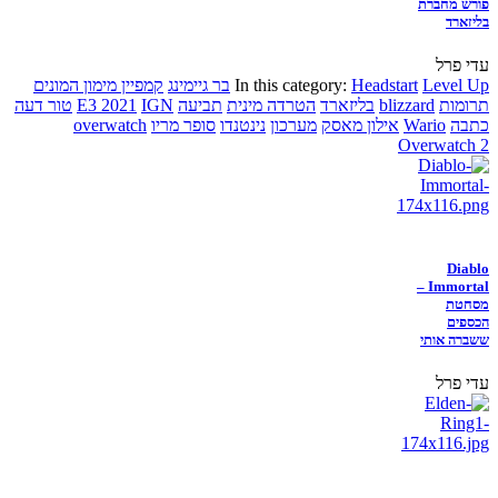
פורש מחברת
בליזארד
עדי פרל
Level Up
Headstart
In this category:
בר גיימינג
קמפיין מימון המונים
תרומות
blizzard
בליזארד
הטרדה מינית
תביעה
IGN
E3 2021
טור דעה
כתבה
Wario
אילון מאסק
מערכון
נינטנדו
סופר מריו
overwatch
Overwatch 2
Diablo
Immortal –
מסחטת
הכספים
ששברה אותי
עדי פרל