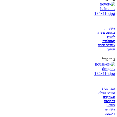
משפחת
בלמונט עתידה
לחזור:
קאסלבניה
מקבלת סדרת
המשך
עדי פרל
הפקת בית
הדרקון החלה,
השחקנים
בהקראת
תסריט
משותפת
ראשונה