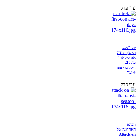
עדי פרל
יום "מגע
ראשון" הציג
את פיקארד
עונה 2,
דיסקוברי עונה
4 ועוד
עדי פרל
העונה
האחרונה של
Attack on