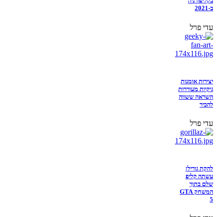
בקליפורניה
ב-2021
עדי פרל
יצירות אומנות
גיקיות מעוררות
השראה ששווה
להכיר
עדי פרל
להקת גורילז
עשתה קליפ
שלם בתוך
המשחק GTA
5