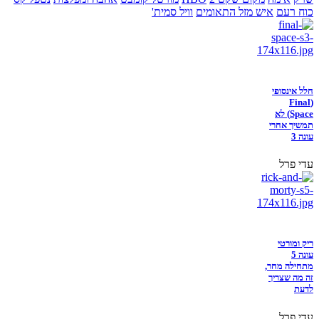
כוח רעם
איש מזל התאומים
וויל סמית'
חלל אינסופי
(Final
Space) לא
תמשיך אחרי
עונה 3
עדי פרל
ריק ומורטי
עונה 5
מתחילה מחר,
זה מה שצריך
לדעת
עדי פרל