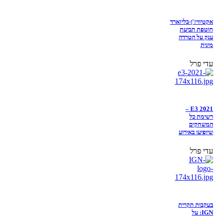
אקטיוויז'ן-בליזארד
חוטפת תביעת
ענק על הטרדה
מינית
עדי פרל
E3 2021 –
רשימת כל
המשחקים
שיופיעו באירוע
עדי פרל
בעקבות תקרית
IGN: על