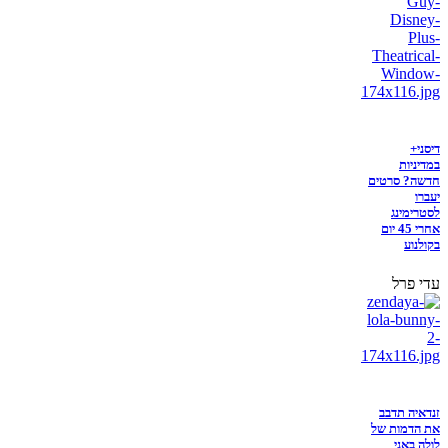
דיסני+
במדיניות
חדשה? סרטים
יעברו
לסטרימינג
אחרי 45 יום
בקולנוע
עדי פרל
זנדאיה תדבב
את הדמות של
לולה באני