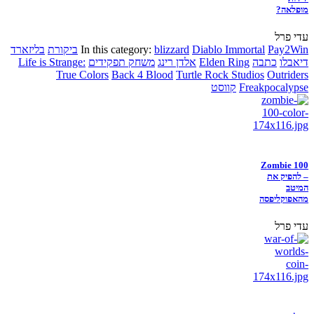
מופלאה?
עדי פרל
Pay2Win
Diablo Immortal
blizzard
In this category:
ביקורת
בליזארד
דיאבלו
כתבה
Elden Ring
אלדן רינג
משחק תפקידים
Life is Strange:
True Colors
Back 4 Blood
Turtle Rock Studios
Outriders
Freakpocalypse
קווסט
Zombie 100
– להפיק את
המיטב
מהאפוקליפסה
עדי פרל