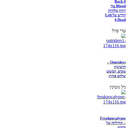
Back 4
Blood עוד
רחוק מלהיות
היורש של Left
4 Dead
עדי פרל
Outriders –
הרעיונות
טובים, הביצוע
שלהם פחות
גיל גוטקין
Freakpocalypse
– תחילתה של
ידידות