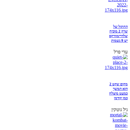
החתול של
שרק 2 מוכיח
שלדרימוורקס
יש 9 נשמות
עדי פרל
מקום שקט 2
הוא המשך
כמעט מוצלח
כמו קודמו
גיל גוטקין