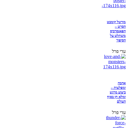
מורטל קומבט
הסרט –
הפאנסרביס
משתלט על
הסיפור
עדי פרל
אהבה
ומפלצות –
ביצוע מרגש
ומלא חן בסוף
העולם
עדי פרל