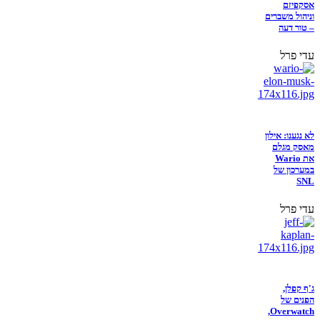
אסקפיזם
וניהול משברים
– טור דעה
עדי פרל
לא נגענו: אילון
מאסק מגלם
את Wario
במערכון של
SNL
עדי פרל
ג'ף קפלן,
הפנים של
Overwatch,