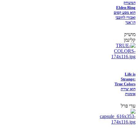
המשחק
Elden Ring
הוא מסע קסום
ואכזרי לחובבי
הז'אנר
מושיק
קלינמן
Life is
Strange:
True Colors
הוא יצירת
אומנות
עדי פרל