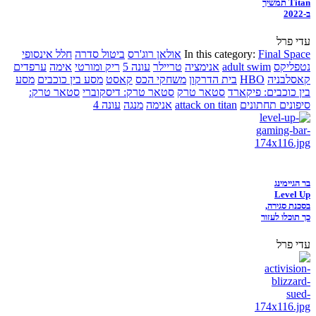
Titan תמשיך
ב-2022
עדי פרל
Final Space
In this category:
אולאן רוג'רס
ביטול סדרה
חלל אינסופי
נטפליקס
adult swim
אנימציה
טריילר
עונה 5
ריק ומורטי
אימה
ערפדים
קאסלבניה
HBO
בית הדרקון
משחקי הכס
קאסט
מסע בין כוכבים
מסע
בין כוכבים: פיקארד
סטאר טרק
סטאר טרק: דיסקוברי
סטאר טרק:
סיפונים תחתונים
attack on titan
אנימה
מנגה
עונה 4
בר הגיימינג
Level Up
בסכנת סגירה,
כך תוכלו לעזור
עדי פרל