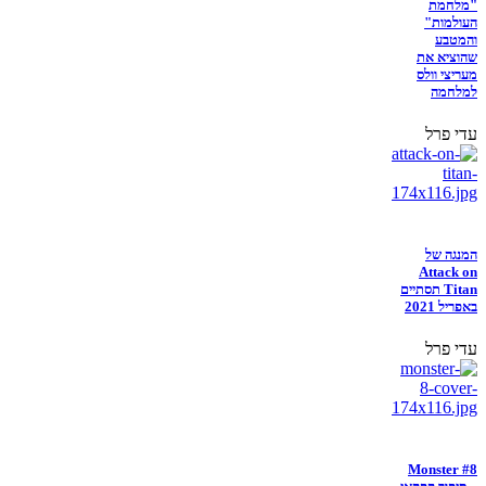
"מלחמת
העולמות"
והמטבע
שהוציא את
מעריצי וולס
למלחמה
עדי פרל
המנגה של
Attack on
Titan תסתיים
באפריל 2021
עדי פרל
Monster #8