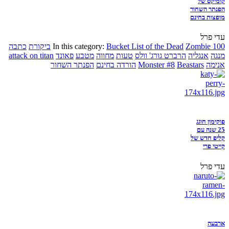
קומיקס של
הפנתר השחור
מופצות בחינם
עדי פרל
Zombie 100
Bucket List of the Dead
In this category:
ביקורת
כתבה
מנגה
אנגליה
הרברט גורג' וולס
טעות
מחווה
מטבע
פאונד
attack on titan
אנימה
Beastars
Monster #8
הורדה בחינם
הפנתר השחור
פוקימון חוגג
25 שנה עם
קליפ חדש של
קייטי פרי
עדי פרל
ארבעה