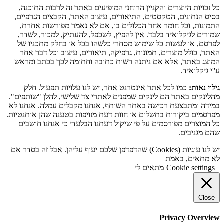
כל זכויות היוצרים והקניין הרוחני המופיעים באתר זה לרבות התוכנה,
בסיס הנתונים, הטקסטים, התיאורים, עיצוב האתר, הקבצים הגרפיים,
התמונות, וכל חומר אחר הכלולים בו, אם לא נאמר מפורשות אחרת,
שמורים לגיקלואיד בלבד. אין להפיץ, לשכפל, להעתיק, למכור, לשדר,
לפרסם, או לעשות כל שימוש מסחרי כלשהו בכל או בחלק מתכניו של
האתר, כולל מוצרים, תמונות, גרפיקה, תיאורים, עיצוב וכל דבר אחר
המוצג באתר, אלא אם ניתנה רשות כתובה וחתומה לכך בכתב ומראש
ע''י גיקלואיד.
גילוי נאות:
כמו לכל אתר אינטרנט אחר, יש לנו עלויות תפעול. חלק
מהלינקים באתר הם לינקים שמפנים לאתרי צד שלישי, להלן "שותפים".
במידה ומתבצעת רכישה באתר השותף, אנחנו מקבלים עמלה. אנחנו לא
מפרסמים ביקורות בתשלום או חוות דעת מזויפות בטענה שהן אותנטיות.
כל המוצרים מפורסמים על פי שיקול דעתנו הבלעדי כי אנחנו חושבים
שהם מגניבים.
יש לנו עוגיות (Cookies) שהדפדפן שלכם יעוף עליהן. אבל זה בסדר אם
לא מתאים, באמת
Cookie settings
מתאים לי
Close
Privacy Overview