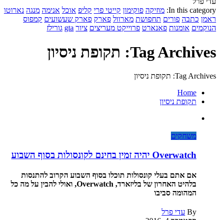
עדי פרל
In this category:
מוזיקה
פוקימון
קייטי פרי
קליפ
אוכל
אנימה
מנגה
נארוטו
ראמן
כתבה
פורים
תחפושת
מארוול
פארק
פארק שעשועים
קמפוס
הנוקמים
אומנות
פאנארט
פרוייקט מעריצים
ציור
gta
גורילז
Tag Archives: תקופת ניסיון
Tag Archives: תקופת ניסיון
Home
תקופת ניסיון
משחקים
Overwatch יהיה זמין בחינם לקונסולות בסוף השבוע
אם אתם בעלי קונסולות תוכלו בסוף השבוע הקרוב להתנסות
בלהיט האחרון של בליזארד, Overwatch, ואולי להבין על מה כל
המהומה סביבו
By
עדי פרל