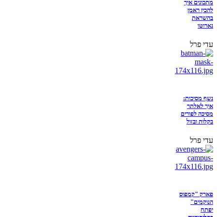
מתכונים איך
להכין ראמן
בהשראת
נארוטו
עדי פרל
נשף מסיכות:
איך לאלתר
מסיכה לפורים
בקלות ובזול
עדי פרל
פארק "קמפוס
הנוקמים"
יפתח