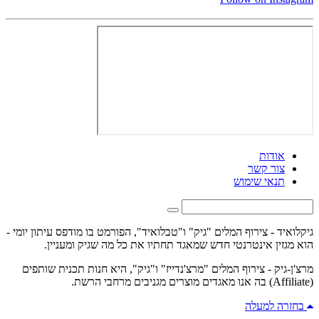
אודות
צור קשר
תנאי שימוש
גיקלואיד - צירוף המלים "גיק" ו"טבלואיד", הפורמט בו מודפס עיתון יומי -
הוא מגזין אינטרנטי חדש שמאגד תחתיו את כל מה שגיק ומעניין.
מרצ'ן-גיק - צירוף המלים "מרצ'נדייז" ו"גיק", היא חנות תכנית שותפים
(Affiliate) בה אנו מאגדים מוצרים מגניבים מרחבי הרשת.
בחזרה למעלה