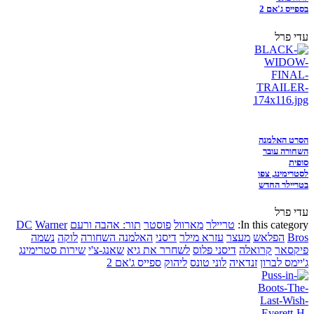
בספייס ג'אם 2
עדי פרל
הסרט האלמנה
השחורה עובר
סופית
לסטרימינג, צפו
בטריילר החדש
עדי פרל
In this category:
טריילר
מארוול
פוסטר
תור: אהבה ורעם
Warner
DC
Bros
הפלאש
מעצר
עזרא מילר
דיסני
האלמנה השחורה
לוקה
נשמה
פיקסאר
קרואלה
דיסני פלוס
לשחרר את גיא
שאנג-צ'י
שירות סטרימינג
ג'יימס לברון
זנדאיה
לוני טונס
ליהוק
ספייס ג'אם 2