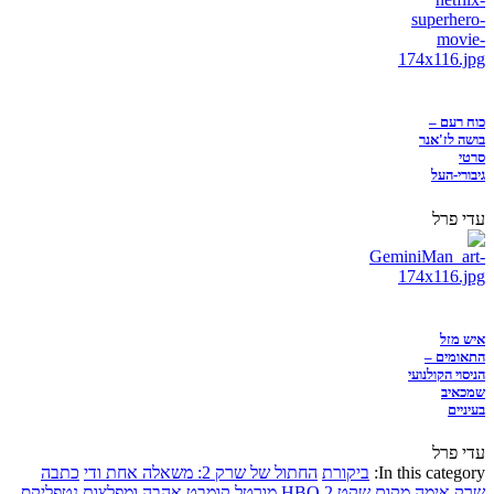
כוח רעם –
בושה לז'אנר
סרטי
גיבורי-העל
עדי פרל
איש מזל
התאומים –
הניסוי הקולנועי
שמכאיב
בעיניים
עדי פרל
In this category:
ביקורת
החתול של שרק 2: משאלה אחת ודי
כתבה
שרק
אימה
מקום שקט 2
HBO
מורטל קומבט
אהבה ומפלצות
נטפליקס