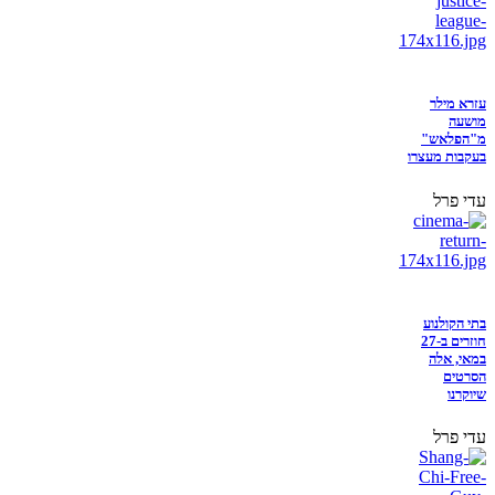
עזרא מילר
מושעה
מ"הפלאש"
בעקבות מעצרו
עדי פרל
בתי הקולנוע
חוזרים ב-27
במאי, אלה
הסרטים
שיוקרנו
עדי פרל