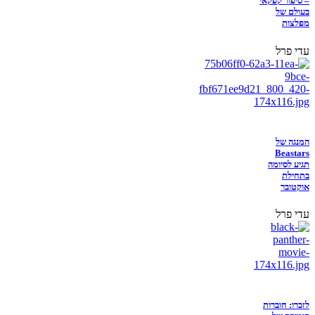
– סיפור קפקאי
בעולם של
מפלצות
עדי פרל
המנגה של
Beastars
תגיע לסיומה
בתחילת
אוקטובר
עדי פרל
לזכרו: חוברות