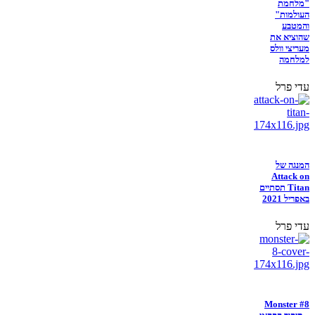
"מלחמת
העולמות"
והמטבע
שהוציא את
מעריצי וולס
למלחמה
עדי פרל
המנגה של
Attack on
Titan תסתיים
באפריל 2021
עדי פרל
Monster #8