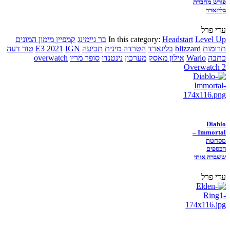
פורש מחברת
בליזארד
עדי פרל
Level Up
Headstart
In this category:
בר גיימינג
קמפיין מימון המונים
תרומות
blizzard
בליזארד
הטרדה מינית
תביעה
IGN
E3 2021
טור דעה
כתבה
Wario
אילון מאסק
מערכון
נינטנדו
סופר מריו
overwatch
Overwatch 2
Diablo
Immortal –
מסחטת
הכספים
ששברה אותי
עדי פרל