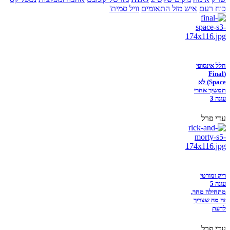
כוח רעם
איש מזל התאומים
וויל סמית'
חלל אינסופי
(Final
Space) לא
תמשיך אחרי
עונה 3
עדי פרל
ריק ומורטי
עונה 5
מתחילה מחר,
זה מה שצריך
לדעת
עדי פרל