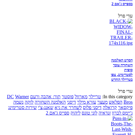
בספייס ג'אם 2
עדי פרל
הסרט האלמנה
השחורה עובר
סופית
לסטרימינג, צפו
בטריילר החדש
עדי פרל
In this category:
טריילר
מארוול
פוסטר
תור: אהבה ורעם
Warner
DC
Bros
הפלאש
מעצר
עזרא מילר
דיסני
האלמנה השחורה
לוקה
נשמה
פיקסאר
קרואלה
דיסני פלוס
לשחרר את גיא
שאנג-צ'י
שירות סטרימינג
ג'יימס לברון
זנדאיה
לוני טונס
ליהוק
ספייס ג'אם 2