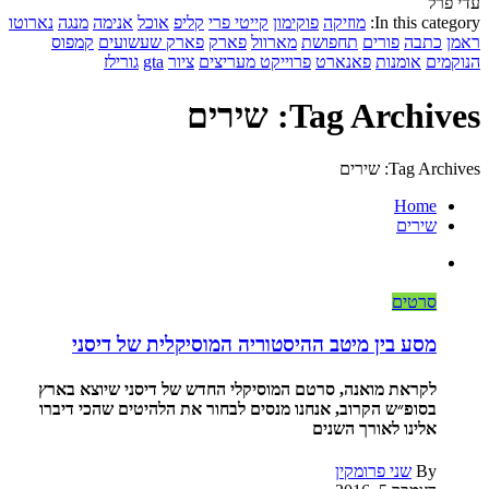
עדי פרל
In this category:
מוזיקה
פוקימון
קייטי פרי
קליפ
אוכל
אנימה
מנגה
נארוטו
ראמן
כתבה
פורים
תחפושת
מארוול
פארק
פארק שעשועים
קמפוס
הנוקמים
אומנות
פאנארט
פרוייקט מעריצים
ציור
gta
גורילז
Tag Archives: שירים
Tag Archives: שירים
Home
שירים
סרטים
מסע בין מיטב ההיסטוריה המוסיקלית של דיסני
לקראת מואנה, סרטם המוסיקלי החדש של דיסני שיוצא בארץ
בסופ״ש הקרוב, אנחנו מנסים לבחור את הלהיטים שהכי דיברו
אלינו לאורך השנים
By
שני פרומקין