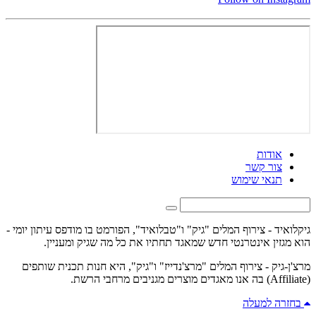
אודות
צור קשר
תנאי שימוש
גיקלואיד - צירוף המלים "גיק" ו"טבלואיד", הפורמט בו מודפס עיתון יומי -
הוא מגזין אינטרנטי חדש שמאגד תחתיו את כל מה שגיק ומעניין.
מרצ'ן-גיק - צירוף המלים "מרצ'נדייז" ו"גיק", היא חנות תכנית שותפים
(Affiliate) בה אנו מאגדים מוצרים מגניבים מרחבי הרשת.
בחזרה למעלה