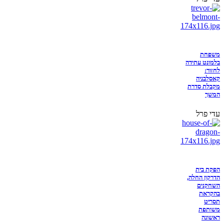
משפחת
בלמונט עתידה
לחזור:
קאסלבניה
מקבלת סדרת
המשך
עדי פרל
הפקת בית
הדרקון החלה,
השחקנים
בהקראת
תסריט
משותפת
ראשונה