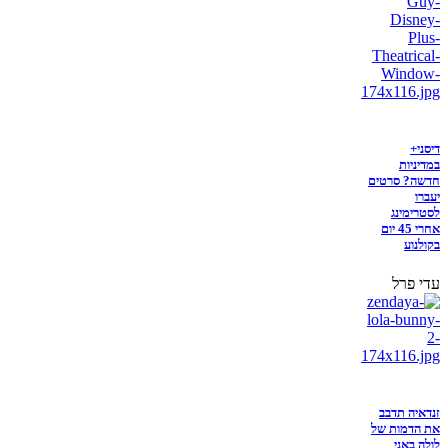
דיסני+
במדיניות
חדשה? סרטים
יעברו
לסטרימינג
אחרי 45 יום
בקולנוע
עדי פרל
זנדאיה תדבב
את הדמות של
לולה באני