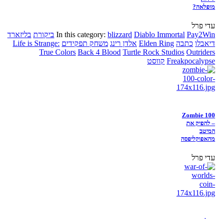
מופלאה?
עדי פרל
Pay2Win
Diablo Immortal
blizzard
In this category:
ביקורת
בליזארד
דיאבלו
כתבה
Elden Ring
אלדן רינג
משחק תפקידים
Life is Strange:
True Colors
Back 4 Blood
Turtle Rock Studios
Outriders
Freakpocalypse
קווסט
Zombie 100
– להפיק את
המיטב
מהאפוקליפסה
עדי פרל