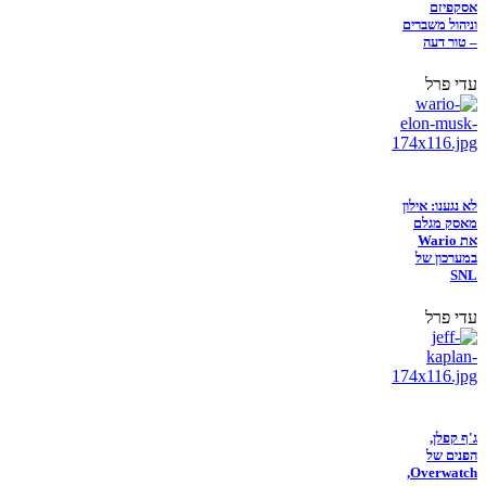
אסקפיזם
וניהול משברים
– טור דעה
עדי פרל
לא נגענו: אילון
מאסק מגלם
את Wario
במערכון של
SNL
עדי פרל
ג'ף קפלן,
הפנים של
Overwatch,