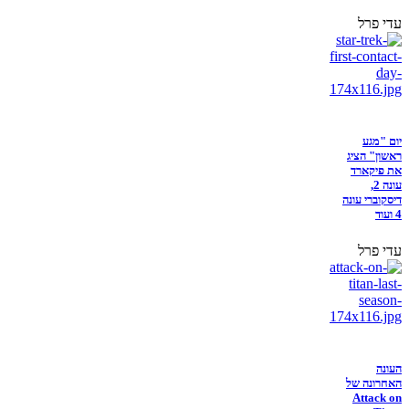
עדי פרל
יום "מגע
ראשון" הציג
את פיקארד
עונה 2,
דיסקוברי עונה
4 ועוד
עדי פרל
העונה
האחרונה של
Attack on