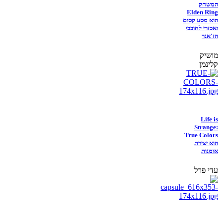
המשחק
Elden Ring
הוא מסע קסום
ואכזרי לחובבי
הז'אנר
מושיק
קלינמן
Life is
Strange:
True Colors
הוא יצירת
אומנות
עדי פרל