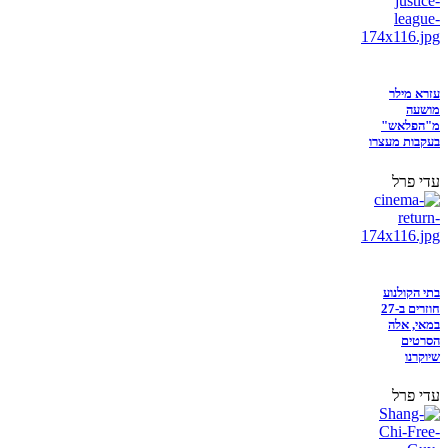
עזרא מילר
מושעה
מ"הפלאש"
בעקבות מעצרו
עדי פרל
בתי הקולנוע
חוזרים ב-27
במאי, אלה
הסרטים
שיוקרנו
עדי פרל