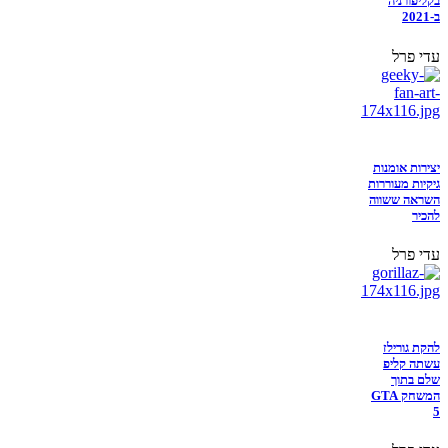
בקליפורניה
ב-2021
עדי פרל
יצירות אומנות
גיקיות מעוררות
השראה ששווה
להכיר
עדי פרל
להקת גורילז
עשתה קליפ
שלם בתוך
המשחק GTA
5