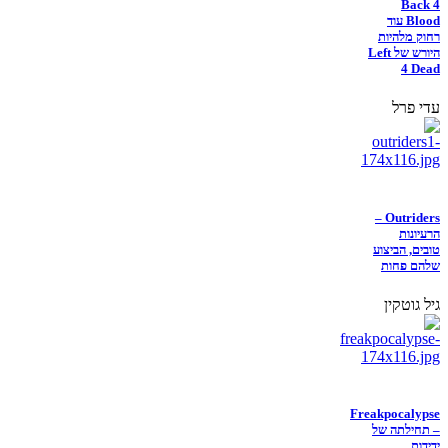
Back 4
Blood עוד
רחוק מלהיות
היורש של Left
4 Dead
עדי פרל
Outriders –
הרעיונות
טובים, הביצוע
שלהם פחות
גיל גוטקין
Freakpocalypse
– תחילתה של
ידידות