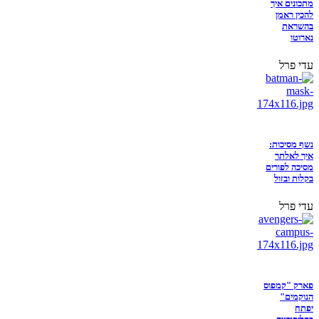
מתכונים איך
להכין ראמן
בהשראת
נארוטו
עדי פרל
נשף מסיכות:
איך לאלתר
מסיכה לפורים
בקלות ובזול
עדי פרל
פארק "קמפוס
הנוקמים"
יפתח