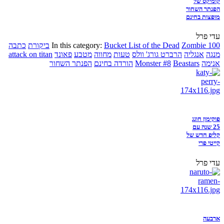
קומיקס של
הפנתר השחור
מופצות בחינם
עדי פרל
Zombie 100
Bucket List of the Dead
In this category:
ביקורת
כתבה
מנגה
אנגליה
הרברט גורג' וולס
טעות
מחווה
מטבע
פאונד
attack on titan
אנימה
Beastars
Monster #8
הורדה בחינם
הפנתר השחור
פוקימון חוגג
25 שנה עם
קליפ חדש של
קייטי פרי
עדי פרל
ארבעה