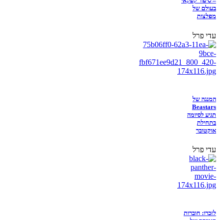
– סיפור קפקאי
בעולם של
מפלצות
עדי פרל
המנגה של
Beastars
תגיע לסיומה
בתחילת
אוקטובר
עדי פרל
לזכרו: חוברות