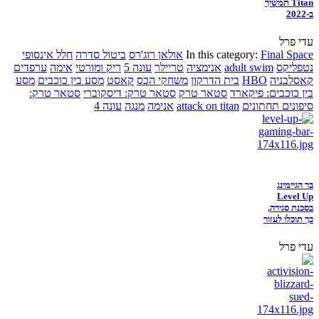
Titan תמשיך
ב-2022
עדי פרל
Final Space
In this category:
אולאן רוג'רס
ביטול סדרה
חלל אינסופי
נטפליקס
adult swim
אנימציה
טריילר
עונה 5
ריק ומורטי
אימה
ערפדים
קאסלבניה
HBO
בית הדרקון
משחקי הכס
קאסט
מסע בין כוכבים
מסע
בין כוכבים: פיקארד
סטאר טרק
סטאר טרק: דיסקוברי
סטאר טרק:
סיפונים תחתונים
attack on titan
אנימה
מנגה
עונה 4
בר הגיימינג
Level Up
בסכנת סגירה,
כך תוכלו לעזור
עדי פרל