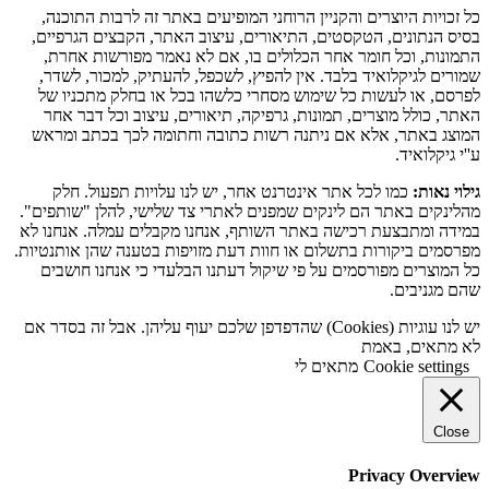
כל זכויות היוצרים והקניין הרוחני המופיעים באתר זה לרבות התוכנה,
בסיס הנתונים, הטקסטים, התיאורים, עיצוב האתר, הקבצים הגרפיים,
התמונות, וכל חומר אחר הכלולים בו, אם לא נאמר מפורשות אחרת,
שמורים לגיקלואיד בלבד. אין להפיץ, לשכפל, להעתיק, למכור, לשדר,
לפרסם, או לעשות כל שימוש מסחרי כלשהו בכל או בחלק מתכניו של
האתר, כולל מוצרים, תמונות, גרפיקה, תיאורים, עיצוב וכל דבר אחר
המוצג באתר, אלא אם ניתנה רשות כתובה וחתומה לכך בכתב ומראש
ע''י גיקלואיד.
גילוי נאות:
כמו לכל אתר אינטרנט אחר, יש לנו עלויות תפעול. חלק
מהלינקים באתר הם לינקים שמפנים לאתרי צד שלישי, להלן "שותפים".
במידה ומתבצעת רכישה באתר השותף, אנחנו מקבלים עמלה. אנחנו לא
מפרסמים ביקורות בתשלום או חוות דעת מזויפות בטענה שהן אותנטיות.
כל המוצרים מפורסמים על פי שיקול דעתנו הבלעדי כי אנחנו חושבים
שהם מגניבים.
יש לנו עוגיות (Cookies) שהדפדפן שלכם יעוף עליהן. אבל זה בסדר אם
לא מתאים, באמת
Cookie settings
מתאים לי
Close
Privacy Overview