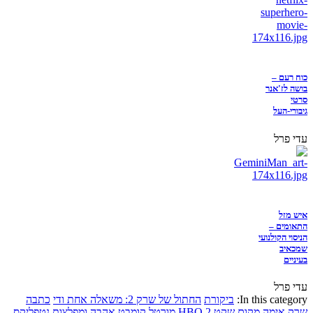
כוח רעם –
בושה לז'אנר
סרטי
גיבורי-העל
עדי פרל
איש מזל
התאומים –
הניסוי הקולנועי
שמכאיב
בעיניים
עדי פרל
In this category:
ביקורת
החתול של שרק 2: משאלה אחת ודי
כתבה
שרק
אימה
מקום שקט 2
HBO
מורטל קומבט
אהבה ומפלצות
נטפליקס