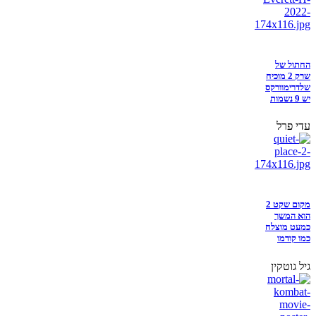
החתול של
שרק 2 מוכיח
שלדרימוורקס
יש 9 נשמות
עדי פרל
מקום שקט 2
הוא המשך
כמעט מוצלח
כמו קודמו
גיל גוטקין