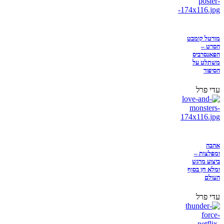
מורטל קומבט
הסרט –
הפאנסרביס
משתלט על
הסיפור
עדי פרל
אהבה
ומפלצות –
ביצוע מרגש
ומלא חן בסוף
העולם
עדי פרל