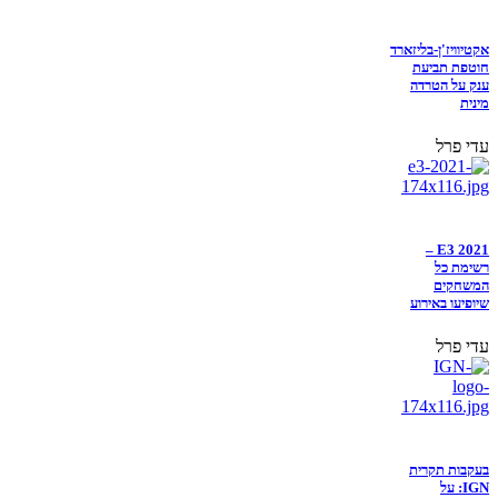
אקטיוויז'ן-בליזארד
חוטפת תביעת
ענק על הטרדה
מינית
עדי פרל
E3 2021 –
רשימת כל
המשחקים
שיופיעו באירוע
עדי פרל
בעקבות תקרית
IGN: על