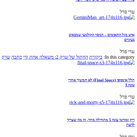
עדי פרל
איש מזל התאומים – הניסוי הקולנועי שמכאיב
בעיניים
עדי פרל
In this category:
ביקורת
החתול של שרק 2: משאלה אחת ודי
כתבה
שרק
א
חלל אינסופי (Final Space) לא תמשיך אחרי
עונה 3
עדי פרל
ריק ומורטי עונה 5 מתחילה מחר, זה מה שצריך
לדעת
עדי פרל