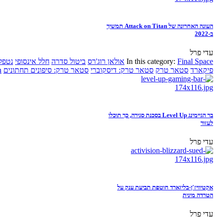
העונה האחרונה של Attack on Titan תמשיך
ב-2022
עדי פרל
Final Space
In this category:
אולאן רוג'רס
ביטול סדרה
חלל אינסופי
נטפל
פיקארד
סטאר טרק
סטאר טרק: דיסקוברי
סטאר טרק: סיפונים תחתונים
n
בר הגיימינג Level Up בסכנת סגירה, כך תוכלו
לעזור
עדי פרל
אקטיוויז'ן-בליזארד חוטפת תביעת ענק על
הטרדה מינית
עדי פרל