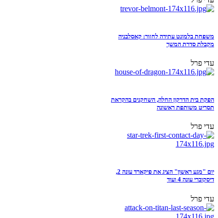
משפחת בלמונט עתידה לחזור: קאסלבניה
מקבלת סדרת המשך
עדי פרל
הפקת בית הדרקון החלה, השחקנים בהקראת
תסריט משותפת ראשונה
עדי פרל
יום "מגע ראשון" הציג את פיקארד עונה 2,
דיסקוברי עונה 4 ועוד
עדי פרל