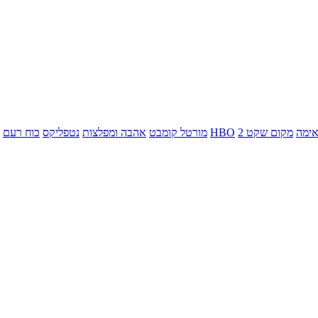
ימה
מקום שקט 2
HBO
מורטל קומבט
אהבה ומפלצות
נטפליקס
כוח רעם