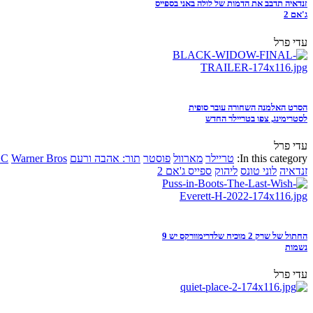
זנדאיה תדבב את הדמות של לולה באני בספייס
ג'אם 2
עדי פרל
הסרט האלמנה השחורה עובר סופית
לסטרימינג, צפו בטריילר החדש
עדי פרל
In this category:
טריילר
מארוול
פוסטר
תור: אהבה ורעם
Warner Bros
DC
זנדאיה
לוני טונס
ליהוק
ספייס ג'אם 2
החתול של שרק 2 מוכיח שלדרימוורקס יש 9
נשמות
עדי פרל