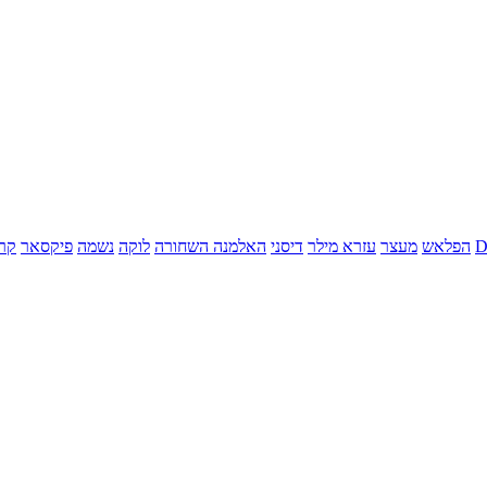
הפלאש
מעצר
עזרא מילר
דיסני
האלמנה השחורה
לוקה
נשמה
פיקסאר
קר