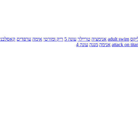
יקס
adult swim
אנימציה
טריילר
עונה 5
ריק ומורטי
אימה
ערפדים
קאסלבני
attack on tita
אנימה
מנגה
עונה 4