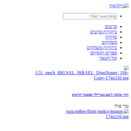
סרטים
ביקורות סרטים
סדרות
משחקים
ביקורות משחקים
ספרים וקומיקס
וכל השאר
תור: אהבה ורעם בטריילר ופוסטר חדשים
עדי פרל