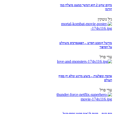
מקום שקט 2 הוא המשך כמעט מוצלח כמו
קודמו
גיל גוטקין
מורטל קומבט הסרט – הפאנסרביס משתלט
על הסיפור
עדי פרל
אהבה ומפלצות – ביצוע מרגש ומלא חן בסוף
העולם
עדי פרל
כוח רעם – בושה לז'אנר סרטי גיבורי-העל