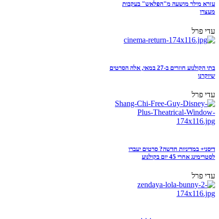
עזרא מילר מושעה מ"הפלאש" בעקבות
מעצרו
עדי פרל
בתי הקולנוע חוזרים ב-27 במאי, אלה הסרטים
שיוקרנו
עדי פרל
דיסני+ במדיניות חדשה? סרטים יעברו
לסטרימינג אחרי 45 יום בקולנוע
עדי פרל