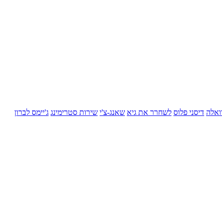
ואלה
דיסני פלוס
לשחרר את גיא
שאנג-צ'י
שירות סטרימינג
ג'יימס לברון