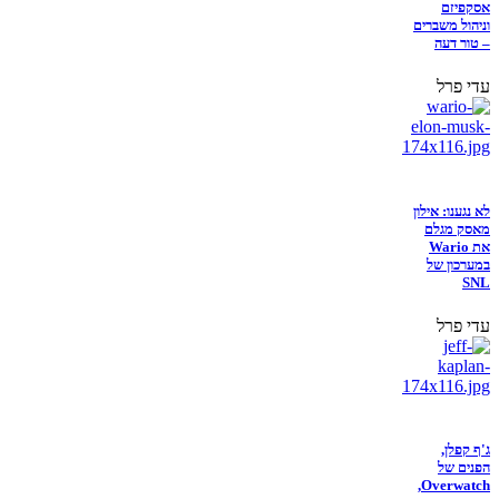
אסקפיזם
וניהול משברים
– טור דעה
עדי פרל
לא נגענו: אילון
מאסק מגלם
את Wario
במערכון של
SNL
עדי פרל
ג'ף קפלן,
הפנים של
Overwatch,