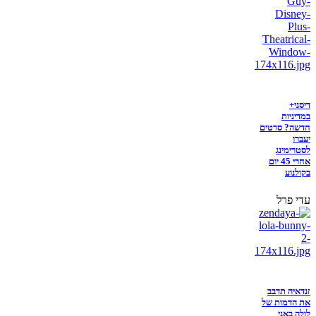
דיסני+
במדיניות
חדשה? סרטים
יעברו
לסטרימינג
אחרי 45 יום
בקולנוע
עדי פרל
זנדאיה תדבב
את הדמות של
לולה באני