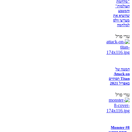
"מלחמת
העולמות"
והמטבע
שהוציא את
מעריצי וולס
למלחמה
עדי פרל
המנגה של
Attack on
Titan תסתיים
באפריל 2021
עדי פרל
Monster #8