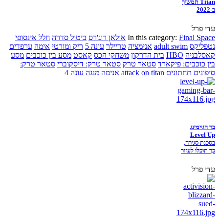
Titan תמשיך
ב-2022
עדי פרל
Final Space
In this category:
אולאן רוג'רס
ביטול סדרה
חלל אינסופי
נטפליקס
adult swim
אנימציה
טריילר
עונה 5
ריק ומורטי
אימה
ערפדים
קאסלבניה
HBO
בית הדרקון
משחקי הכס
קאסט
מסע בין כוכבים
מסע
בין כוכבים: פיקארד
סטאר טרק
סטאר טרק: דיסקוברי
סטאר טרק:
סיפונים תחתונים
attack on titan
אנימה
מנגה
עונה 4
בר הגיימינג
Level Up
בסכנת סגירה,
כך תוכלו לעזור
עדי פרל