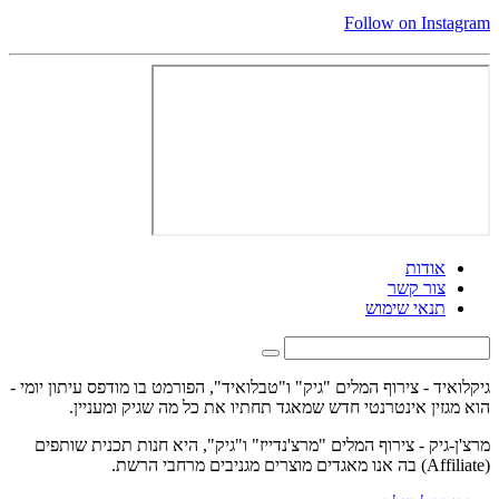
Follow on Instagram
אודות
צור קשר
תנאי שימוש
גיקלואיד - צירוף המלים "גיק" ו"טבלואיד", הפורמט בו מודפס עיתון יומי -
הוא מגזין אינטרנטי חדש שמאגד תחתיו את כל מה שגיק ומעניין.
מרצ'ן-גיק - צירוף המלים "מרצ'נדייז" ו"גיק", היא חנות תכנית שותפים
(Affiliate) בה אנו מאגדים מוצרים מגניבים מרחבי הרשת.