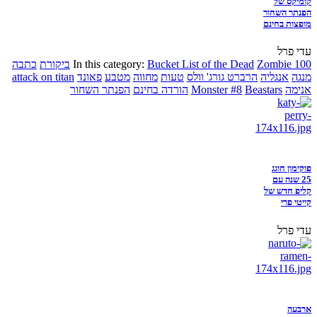
קומיקס של
הפנתר השחור
מופצות בחינם
עדי פרל
Zombie 100
Bucket List of the Dead
In this category:
ביקורת
כתבה
מנגה
אנגליה
הרברט גורג' וולס
טעות
מחווה
מטבע
פאונד
attack on titan
אנימה
Beastars
Monster #8
הורדה בחינם
הפנתר השחור
פוקימון חוגג
25 שנה עם
קליפ חדש של
קייטי פרי
עדי פרל
ארבעה