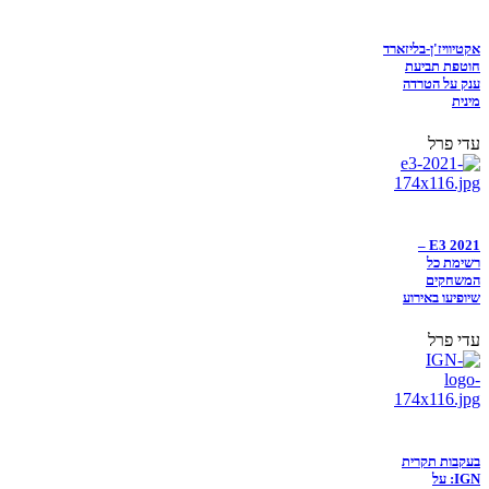
אקטיוויז'ן-בליזארד
חוטפת תביעת
ענק על הטרדה
מינית
עדי פרל
E3 2021 –
רשימת כל
המשחקים
שיופיעו באירוע
עדי פרל
בעקבות תקרית
IGN: על