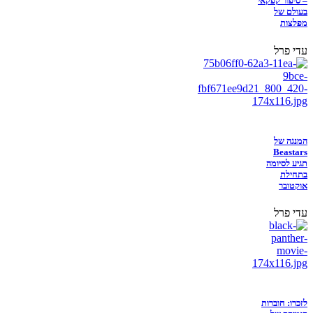
– סיפור קפקאי
בעולם של
מפלצות
עדי פרל
המנגה של
Beastars
תגיע לסיומה
בתחילת
אוקטובר
עדי פרל
לזכרו: חוברות