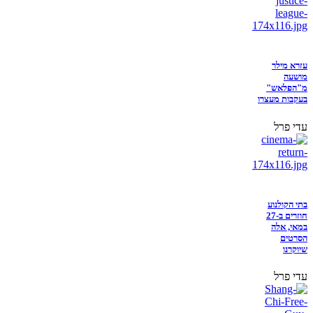
עזרא מילר
מושעה
מ"הפלאש"
בעקבות מעצרו
עדי פרל
בתי הקולנוע
חוזרים ב-27
במאי, אלה
הסרטים
שיוקרנו
עדי פרל