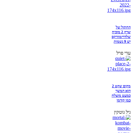
החתול של
שרק 2 מוכיח
שלדרימוורקס
יש 9 נשמות
עדי פרל
מקום שקט 2
הוא המשך
כמעט מוצלח
כמו קודמו
גיל גוטקין