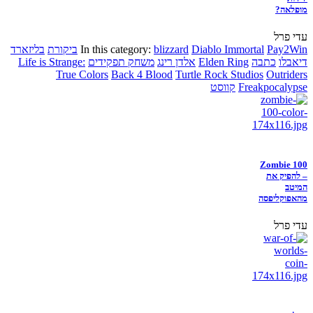
מופלאה?
עדי פרל
Pay2Win
Diablo Immortal
blizzard
In this category:
ביקורת
בליזארד
דיאבלו
כתבה
Elden Ring
אלדן רינג
משחק תפקידים
Life is Strange:
True Colors
Back 4 Blood
Turtle Rock Studios
Outriders
Freakpocalypse
קווסט
Zombie 100
– להפיק את
המיטב
מהאפוקליפסה
עדי פרל