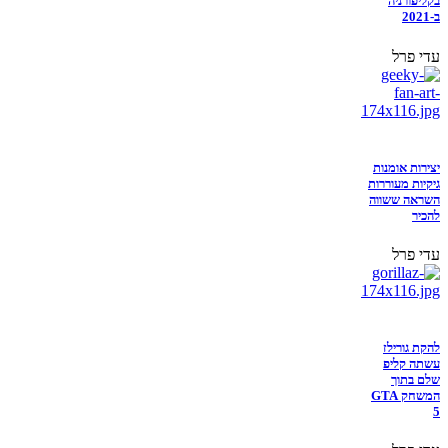
בקליפורניה
ב-2021
עדי פרל
יצירות אומנות
גיקיות מעוררות
השראה ששווה
להכיר
עדי פרל
להקת גורילז
עשתה קליפ
שלם בתוך
המשחק GTA
5