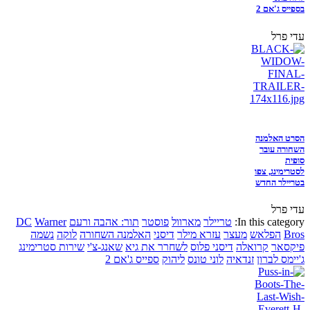
בספייס ג'אם 2
עדי פרל
הסרט האלמנה
השחורה עובר
סופית
לסטרימינג, צפו
בטריילר החדש
עדי פרל
In this category:
טריילר
מארוול
פוסטר
תור: אהבה ורעם
Warner
DC
Bros
הפלאש
מעצר
עזרא מילר
דיסני
האלמנה השחורה
לוקה
נשמה
פיקסאר
קרואלה
דיסני פלוס
לשחרר את גיא
שאנג-צ'י
שירות סטרימינג
ג'יימס לברון
זנדאיה
לוני טונס
ליהוק
ספייס ג'אם 2