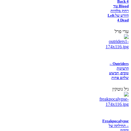
Back 4
Blood עוד
רחוק מלהיות
היורש של Left
4 Dead
עדי פרל
Outriders –
הרעיונות
טובים, הביצוע
שלהם פחות
גיל גוטקין
Freakpocalypse
– תחילתה של
ידידות