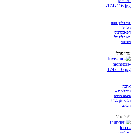
מורטל קומבט
הסרט –
הפאנסרביס
משתלט על
הסיפור
עדי פרל
אהבה
ומפלצות –
ביצוע מרגש
ומלא חן בסוף
העולם
עדי פרל