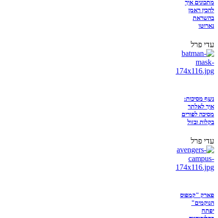
מתכונים איך
להכין ראמן
בהשראת
נארוטו
עדי פרל
נשף מסיכות:
איך לאלתר
מסיכה לפורים
בקלות ובזול
עדי פרל
פארק "קמפוס
הנוקמים"
יפתח