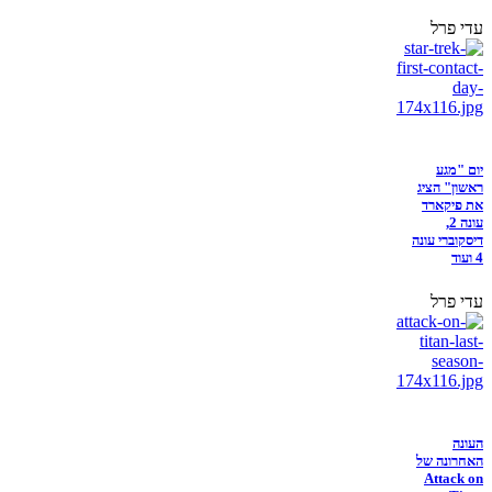
עדי פרל
יום "מגע
ראשון" הציג
את פיקארד
עונה 2,
דיסקוברי עונה
4 ועוד
עדי פרל
העונה
האחרונה של
Attack on