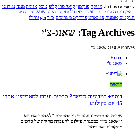
עדי פרל
In this category:
מוזיקה
פוקימון
קייטי פרי
קליפ
אוכל
אנימה
מנגה
נארוטו
ראמן
כתבה
פורים
תחפושת
מארוול
פארק
פארק שעשועים
קמפוס
הנוקמים
אומנות
פאנארט
פרוייקט מעריצים
ציור
gta
גורילז
Tag Archives: שאנג-צ'י
Tag Archives: שאנג-צ'י
Home
שאנג-צ'י
סרטים
דיסני+ במדיניות חדשה? סרטים יעברו לסטרימינג אחרי
45 יום בקולנוע
שירות הסטרימינג יעזר בשני הסרטים "לשחרר את גיא"
ו"שאנג-צ'י" במסגרת פיילוט להעברה מהירה של סרטים
מהקולנוע אל דיסני+