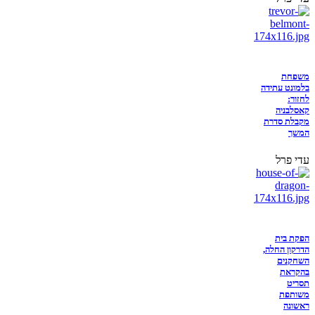
משפחת
בלמונט עתידה
לחזור:
קאסלבניה
מקבלת סדרת
המשך
עדי פרל
הפקת בית
הדרקון החלה,
השחקנים
בהקראת
תסריט
משותפת
ראשונה