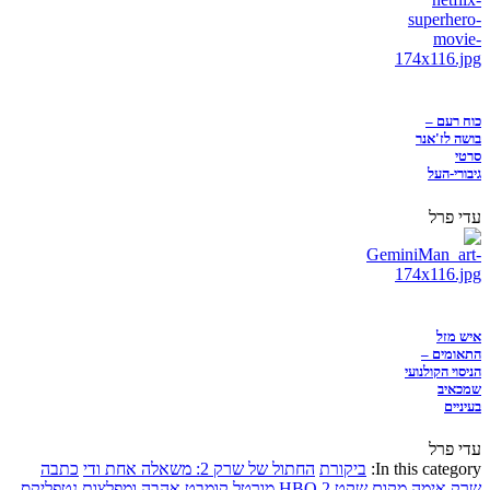
כוח רעם –
בושה לז'אנר
סרטי
גיבורי-העל
עדי פרל
איש מזל
התאומים –
הניסוי הקולנועי
שמכאיב
בעיניים
עדי פרל
In this category:
ביקורת
החתול של שרק 2: משאלה אחת ודי
כתבה
שרק
אימה
מקום שקט 2
HBO
מורטל קומבט
אהבה ומפלצות
נטפליקס