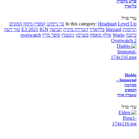
פורש מחברת
בליזארד
עדי פרל
Level Up
Headstart
In this category:
בר גיימינג
קמפיין מימון המונים
תרומות
blizzard
בליזארד
הטרדה מינית
תביעה
IGN
E3 2021
טור דעה
כתבה
Wario
אילון מאסק
מערכון
נינטנדו
סופר מריו
overwatch
Overwatch 2
Diablo
Immortal –
מסחטת
הכספים
ששברה אותי
עדי פרל