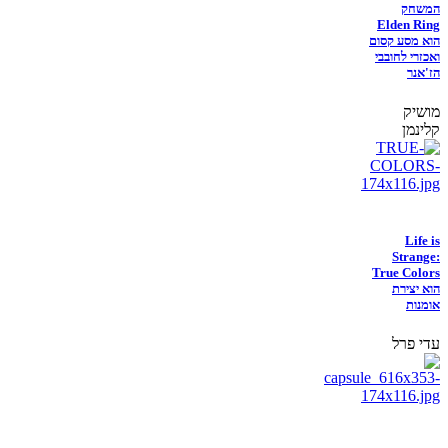
המשחק
Elden Ring
הוא מסע קסום
ואכזרי לחובבי
הז'אנר
מושיק
קלינמן
Life is
Strange:
True Colors
הוא יצירת
אומנות
עדי פרל