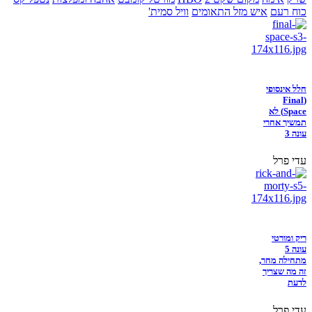
כוח רעם
איש מזל התאומים
וויל סמית'
חלל אינסופי
(Final
Space) לא
תמשיך אחרי
עונה 3
עדי פרל
ריק ומורטי
עונה 5
מתחילה מחר,
זה מה שצריך
לדעת
עדי פרל