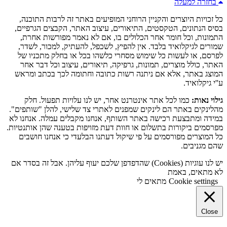
בחזרה למעלה
כל זכויות היוצרים והקניין הרוחני המופיעים באתר זה לרבות התוכנה,
בסיס הנתונים, הטקסטים, התיאורים, עיצוב האתר, הקבצים הגרפיים,
התמונות, וכל חומר אחר הכלולים בו, אם לא נאמר מפורשות אחרת,
שמורים לגיקלואיד בלבד. אין להפיץ, לשכפל, להעתיק, למכור, לשדר,
לפרסם, או לעשות כל שימוש מסחרי כלשהו בכל או בחלק מתכניו של
האתר, כולל מוצרים, תמונות, גרפיקה, תיאורים, עיצוב וכל דבר אחר
המוצג באתר, אלא אם ניתנה רשות כתובה וחתומה לכך בכתב ומראש
ע''י גיקלואיד.
גילוי נאות:
כמו לכל אתר אינטרנט אחר, יש לנו עלויות תפעול. חלק
מהלינקים באתר הם לינקים שמפנים לאתרי צד שלישי, להלן "שותפים".
במידה ומתבצעת רכישה באתר השותף, אנחנו מקבלים עמלה. אנחנו לא
מפרסמים ביקורות בתשלום או חוות דעת מזויפות בטענה שהן אותנטיות.
כל המוצרים מפורסמים על פי שיקול דעתנו הבלעדי כי אנחנו חושבים
שהם מגניבים.
יש לנו עוגיות (Cookies) שהדפדפן שלכם יעוף עליהן. אבל זה בסדר אם
לא מתאים, באמת
Cookie settings
מתאים לי
Close