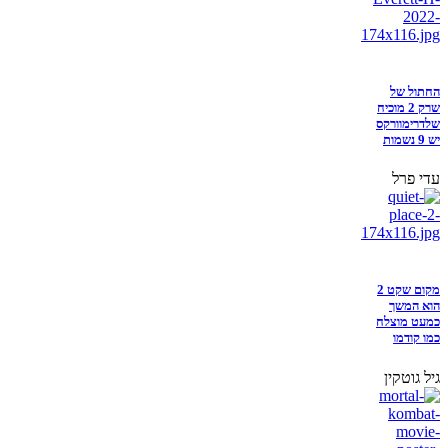
החתול של
שרק 2 מוכיח
שלדרימוורקס
יש 9 נשמות
עדי פרל
מקום שקט 2
הוא המשך
כמעט מוצלח
כמו קודמו
גיל גוטקין