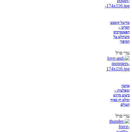
מורטל קומבט
הסרט –
הפאנסרביס
משתלט על
הסיפור
עדי פרל
אהבה
ומפלצות –
ביצוע מרגש
ומלא חן בסוף
העולם
עדי פרל