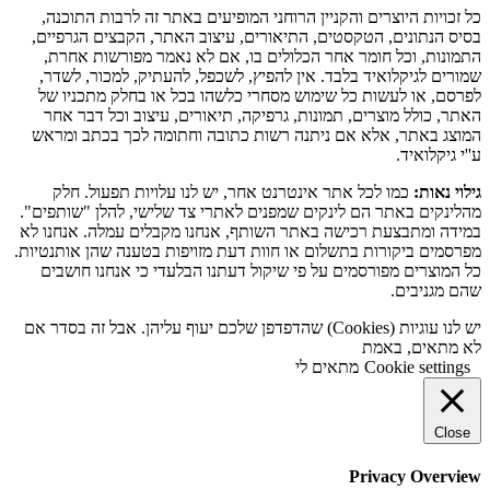
כל זכויות היוצרים והקניין הרוחני המופיעים באתר זה לרבות התוכנה,
בסיס הנתונים, הטקסטים, התיאורים, עיצוב האתר, הקבצים הגרפיים,
התמונות, וכל חומר אחר הכלולים בו, אם לא נאמר מפורשות אחרת,
שמורים לגיקלואיד בלבד. אין להפיץ, לשכפל, להעתיק, למכור, לשדר,
לפרסם, או לעשות כל שימוש מסחרי כלשהו בכל או בחלק מתכניו של
האתר, כולל מוצרים, תמונות, גרפיקה, תיאורים, עיצוב וכל דבר אחר
המוצג באתר, אלא אם ניתנה רשות כתובה וחתומה לכך בכתב ומראש
ע''י גיקלואיד.
גילוי נאות:
כמו לכל אתר אינטרנט אחר, יש לנו עלויות תפעול. חלק
מהלינקים באתר הם לינקים שמפנים לאתרי צד שלישי, להלן "שותפים".
במידה ומתבצעת רכישה באתר השותף, אנחנו מקבלים עמלה. אנחנו לא
מפרסמים ביקורות בתשלום או חוות דעת מזויפות בטענה שהן אותנטיות.
כל המוצרים מפורסמים על פי שיקול דעתנו הבלעדי כי אנחנו חושבים
שהם מגניבים.
יש לנו עוגיות (Cookies) שהדפדפן שלכם יעוף עליהן. אבל זה בסדר אם
לא מתאים, באמת
Cookie settings
מתאים לי
Close
Privacy Overview