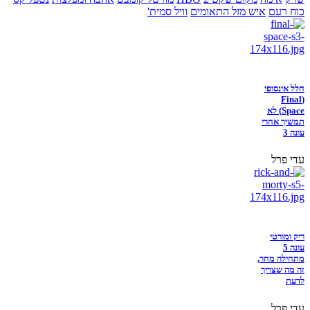
כוח רעם
איש מזל התאומים
וויל סמית'
חלל אינסופי
(Final
Space) לא
תמשיך אחרי
עונה 3
עדי פרל
ריק ומורטי
עונה 5
מתחילה מחר,
זה מה שצריך
לדעת
עדי פרל