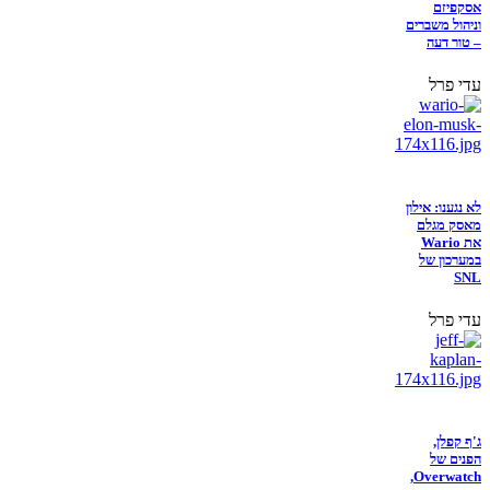
אסקפיזם
וניהול משברים
– טור דעה
עדי פרל
לא נגענו: אילון
מאסק מגלם
את Wario
במערכון של
SNL
עדי פרל
ג'ף קפלן,
הפנים של
Overwatch,