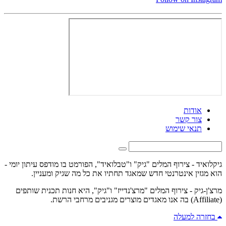
אודות
צור קשר
תנאי שימוש
גיקלואיד - צירוף המלים "גיק" ו"טבלואיד", הפורמט בו מודפס עיתון יומי -
הוא מגזין אינטרנטי חדש שמאגד תחתיו את כל מה שגיק ומעניין.
מרצ'ן-גיק - צירוף המלים "מרצ'נדייז" ו"גיק", היא חנות תכנית שותפים
(Affiliate) בה אנו מאגדים מוצרים מגניבים מרחבי הרשת.
בחזרה למעלה