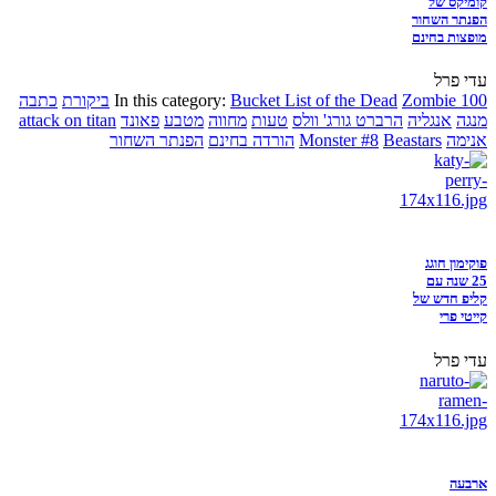
קומיקס של
הפנתר השחור
מופצות בחינם
עדי פרל
Zombie 100
Bucket List of the Dead
In this category:
ביקורת
כתבה
מנגה
אנגליה
הרברט גורג' וולס
טעות
מחווה
מטבע
פאונד
attack on titan
אנימה
Beastars
Monster #8
הורדה בחינם
הפנתר השחור
פוקימון חוגג
25 שנה עם
קליפ חדש של
קייטי פרי
עדי פרל
ארבעה