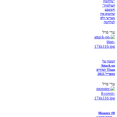
"מלחמת
העולמות"
והמטבע
שהוציא את
מעריצי וולס
למלחמה
עדי פרל
המנגה של
Attack on
Titan תסתיים
באפריל 2021
עדי פרל
Monster #8