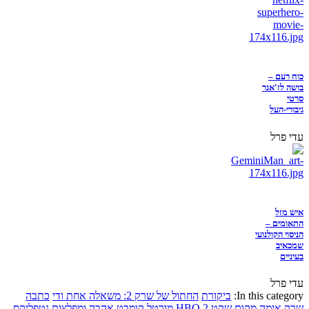
כוח רעם –
בושה לז'אנר
סרטי
גיבורי-העל
עדי פרל
איש מזל
התאומים –
הניסוי הקולנועי
שמכאיב
בעיניים
עדי פרל
In this category:
ביקורת
החתול של שרק 2: משאלה אחת ודי
כתבה
שרק
אימה
מקום שקט 2
HBO
מורטל קומבט
אהבה ומפלצות
נטפליקס