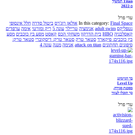
Titan תמשיך
ב-2022
עדי פרל
Final Space
In this category:
אולאן רוג'רס
ביטול סדרה
חלל אינסופי
נטפליקס
adult swim
אנימציה
טריילר
עונה 5
ריק ומורטי
אימה
ערפדים
קאסלבניה
HBO
בית הדרקון
משחקי הכס
קאסט
מסע בין כוכבים
מסע
בין כוכבים: פיקארד
סטאר טרק
סטאר טרק: דיסקוברי
סטאר טרק:
סיפונים תחתונים
attack on titan
אנימה
מנגה
עונה 4
בר הגיימינג
Level Up
בסכנת סגירה,
כך תוכלו לעזור
עדי פרל