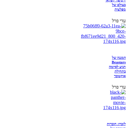
– סיפור קפקאי
בעולם של
מפלצות
עדי פרל
המנגה של
Beastars
תגיע לסיומה
בתחילת
אוקטובר
עדי פרל
לזכרו: חוברות