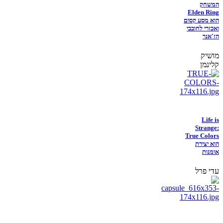
המשחק
Elden Ring
הוא מסע קסום
ואכזרי לחובבי
הז'אנר
מושיק
קלינמן
Life is
Strange:
True Colors
הוא יצירת
אומנות
עדי פרל