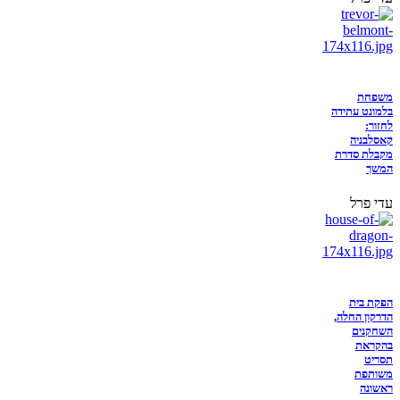
משפחת
בלמונט עתידה
לחזור:
קאסלבניה
מקבלת סדרת
המשך
עדי פרל
הפקת בית
הדרקון החלה,
השחקנים
בהקראת
תסריט
משותפת
ראשונה