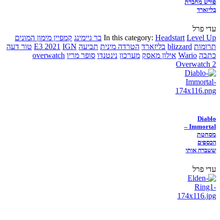
פורש מחברת
בליזארד
עדי פרל
Level Up
Headstart
In this category:
בר גיימינג
קמפיין מימון המונים
תרומות
blizzard
בליזארד
הטרדה מינית
תביעה
IGN
E3 2021
טור דעה
כתבה
Wario
אילון מאסק
מערכון
נינטנדו
סופר מריו
overwatch
Overwatch 2
Diablo
Immortal –
מסחטת
הכספים
ששברה אותי
עדי פרל