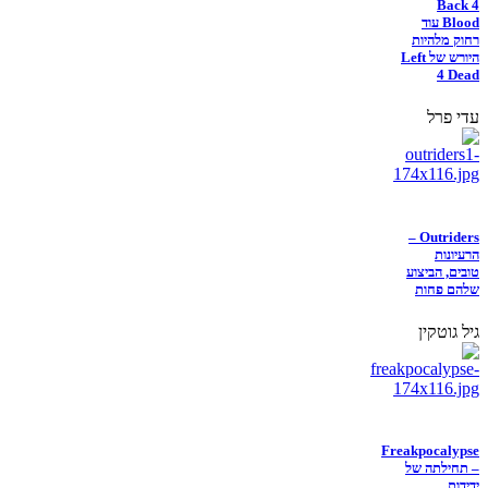
Back 4
Blood עוד
רחוק מלהיות
היורש של Left
4 Dead
עדי פרל
Outriders –
הרעיונות
טובים, הביצוע
שלהם פחות
גיל גוטקין
Freakpocalypse
– תחילתה של
ידידות