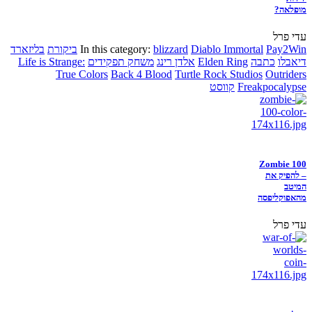
מופלאה?
עדי פרל
Pay2Win
Diablo Immortal
blizzard
In this category:
ביקורת
בליזארד
דיאבלו
כתבה
Elden Ring
אלדן רינג
משחק תפקידים
Life is Strange:
True Colors
Back 4 Blood
Turtle Rock Studios
Outriders
Freakpocalypse
קווסט
Zombie 100
– להפיק את
המיטב
מהאפוקליפסה
עדי פרל