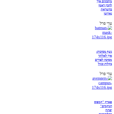
מתכונים איך
להכין ראמן
בהשראת
נארוטו
עדי פרל
נשף מסיכות:
איך לאלתר
מסיכה לפורים
בקלות ובזול
עדי פרל
פארק "קמפוס
הנוקמים"
יפתח