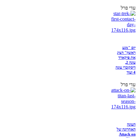
עדי פרל
יום "מגע
ראשון" הציג
את פיקארד
עונה 2,
דיסקוברי עונה
4 ועוד
עדי פרל
העונה
האחרונה של
Attack on