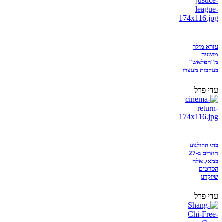
עזרא מילר
מושעה
מ"הפלאש"
בעקבות מעצרו
עדי פרל
בתי הקולנוע
חוזרים ב-27
במאי, אלה
הסרטים
שיוקרנו
עדי פרל