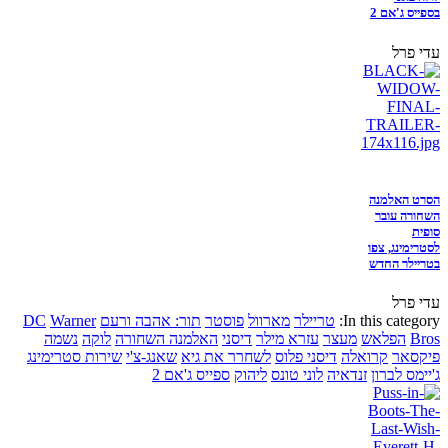
בספייס ג'אם 2
עדי פרל
הסרט האלמנה
השחורה עובר
סופית
לסטרימינג, צפו
בטריילר החדש
עדי פרל
In this category:
טריילר
מארוול
פוסטר
תור: אהבה ורעם
Warner
DC
Bros
הפלאש
מעצר
עזרא מילר
דיסני
האלמנה השחורה
לוקה
נשמה
פיקסאר
קרואלה
דיסני פלוס
לשחרר את גיא
שאנג-צ'י
שירות סטרימינג
ג'יימס לברון
זנדאיה
לוני טונס
ליהוק
ספייס ג'אם 2