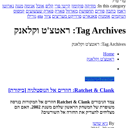
עדי פרל
In this category:
מוזיקה
פוקימון
קייטי פרי
קליפ
אוכל
אנימה
מנגה
נארוטו
ראמן
כתבה
פורים
תחפושת
מארוול
פארק
פארק שעשועים
קמפוס
הנוקמים
אומנות
פאנארט
פרוייקט מעריצים
ציור
gta
גורילז
Tag Archives: ראטצ'ט וקלאנק
Tag Archives: ראטצ'ט וקלאנק
Home
ראטצ'ט וקלאנק
ביקורות משחקים
Ratchet & Clank: חוזרים אל הנוסטלגיה [ביקורת]
צמד הגיבורים Ratchet & Clank חוזרים אל המקורות בגרסה
משופרת של המשחק הראשון שלהם משנת 2002. האם הם
מצליחים להצדיק את החזרה אל השורשים?
By
גיא שושן