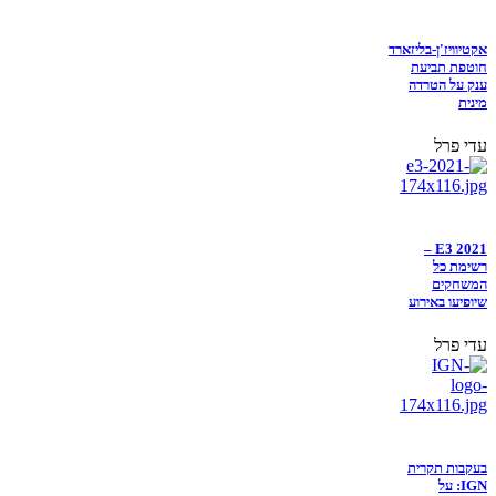
אקטיוויז'ן-בליזארד
חוטפת תביעת
ענק על הטרדה
מינית
עדי פרל
E3 2021 –
רשימת כל
המשחקים
שיופיעו באירוע
עדי פרל
בעקבות תקרית
IGN: על