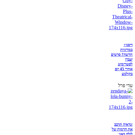
דיסני+
במדיניות
חדשה? סרטים
יעברו
לסטרימינג
אחרי 45 יום
בקולנוע
עדי פרל
זנדאיה תדבב
את הדמות של
לולה באני