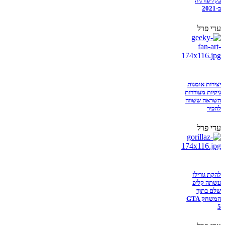
בקליפורניה
ב-2021
עדי פרל
יצירות אומנות
גיקיות מעוררות
השראה ששווה
להכיר
עדי פרל
להקת גורילז
עשתה קליפ
שלם בתוך
המשחק GTA
5