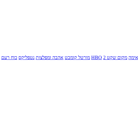
ימה
מקום שקט 2
HBO
מורטל קומבט
אהבה ומפלצות
נטפליקס
כוח רעם