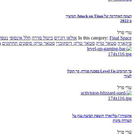
העונה האחרונה של Attack on Titan תמשיך
ב-2022
עדי פרל
Final Space
In this category:
אולאן רוג'רס
ביטול סדרה
חלל אינסופי
נטפל
פיקארד
סטאר טרק
סטאר טרק: דיסקוברי
סטאר טרק: סיפונים תחתונים
n
בר הגיימינג Level Up בסכנת סגירה, כך תוכלו
לעזור
עדי פרל
אקטיוויז'ן-בליזארד חוטפת תביעת ענק על
הטרדה מינית
עדי פרל