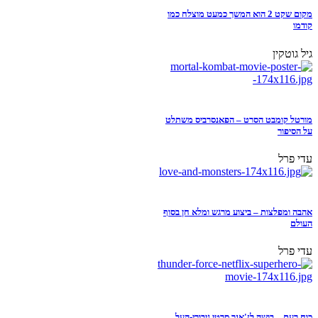
מקום שקט 2 הוא המשך כמעט מוצלח כמו
קודמו
גיל גוטקין
מורטל קומבט הסרט – הפאנסרביס משתלט
על הסיפור
עדי פרל
אהבה ומפלצות – ביצוע מרגש ומלא חן בסוף
העולם
עדי פרל
כוח רעם – בושה לז'אנר סרטי גיבורי-העל