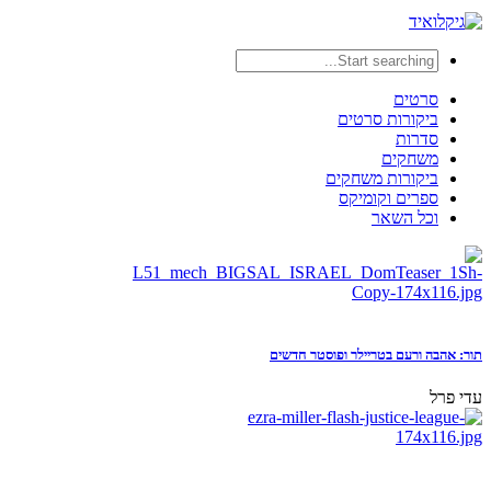
סרטים
ביקורות סרטים
סדרות
משחקים
ביקורות משחקים
ספרים וקומיקס
וכל השאר
תור: אהבה ורעם בטריילר ופוסטר חדשים
עדי פרל