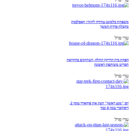
משפחת בלמונט עתידה לחזור: קאסלבניה
מקבלת סדרת המשך
עדי פרל
הפקת בית הדרקון החלה, השחקנים בהקראת
תסריט משותפת ראשונה
עדי פרל
יום "מגע ראשון" הציג את פיקארד עונה 2,
דיסקוברי עונה 4 ועוד
עדי פרל