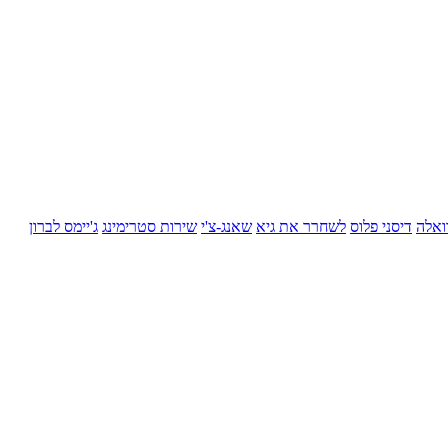
ואלה
דיסני פלוס
לשחרר את גיא
שאנג-צ'י
שירות סטרימינג
ג'יימס לברון