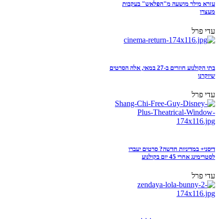
עזרא מילר מושעה מ"הפלאש" בעקבות
מעצרו
עדי פרל
בתי הקולנוע חוזרים ב-27 במאי, אלה הסרטים
שיוקרנו
עדי פרל
דיסני+ במדיניות חדשה? סרטים יעברו
לסטרימינג אחרי 45 יום בקולנוע
עדי פרל