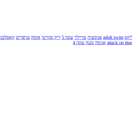
יקס
adult swim
אנימציה
טריילר
עונה 5
ריק ומורטי
אימה
ערפדים
קאסלבני
attack on tita
אנימה
מנגה
עונה 4