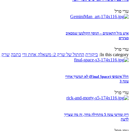
עדי פרל
איש מזל התאומים – הניסוי הקולנועי שמכאיב
בעיניים
עדי פרל
In this category:
ביקורת
החתול של שרק 2: משאלה אחת ודי
כתבה
שרק
א
חלל אינסופי (Final Space) לא תמשיך אחרי
עונה 3
עדי פרל
ריק ומורטי עונה 5 מתחילה מחר, זה מה שצריך
לדעת
עדי פרל