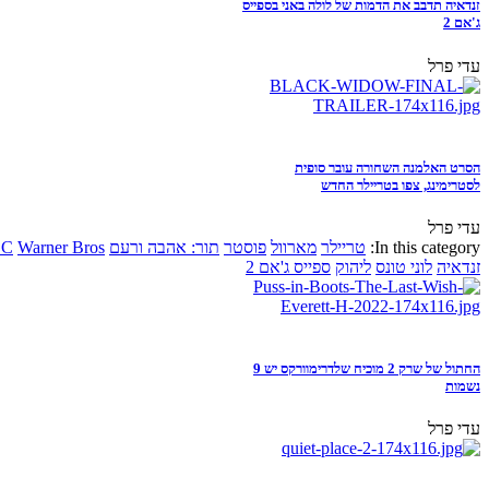
זנדאיה תדבב את הדמות של לולה באני בספייס
ג'אם 2
עדי פרל
הסרט האלמנה השחורה עובר סופית
לסטרימינג, צפו בטריילר החדש
עדי פרל
In this category:
טריילר
מארוול
פוסטר
תור: אהבה ורעם
Warner Bros
DC
זנדאיה
לוני טונס
ליהוק
ספייס ג'אם 2
החתול של שרק 2 מוכיח שלדרימוורקס יש 9
נשמות
עדי פרל