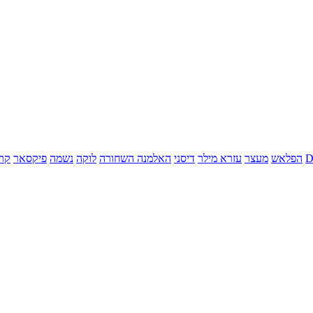
הפלאש
מעצר
עזרא מילר
דיסני
האלמנה השחורה
לוקה
נשמה
פיקסאר
קר