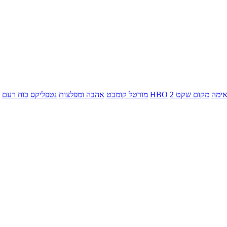
ימה
מקום שקט 2
HBO
מורטל קומבט
אהבה ומפלצות
נטפליקס
כוח רעם