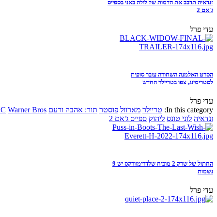
זנדאיה תדבב את הדמות של לולה באני בספייס
ג'אם 2
עדי פרל
הסרט האלמנה השחורה עובר סופית
לסטרימינג, צפו בטריילר החדש
עדי פרל
In this category:
טריילר
מארוול
פוסטר
תור: אהבה ורעם
Warner Bros
DC
זנדאיה
לוני טונס
ליהוק
ספייס ג'אם 2
החתול של שרק 2 מוכיח שלדרימוורקס יש 9
נשמות
עדי פרל