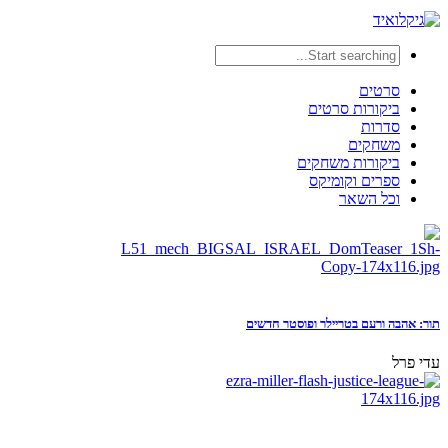
סרטים
ביקורות סרטים
סדרות
משחקים
ביקורות משחקים
ספרים וקומיקס
וכל השאר
תור: אהבה ורעם בטריילר ופוסטר חדשים
עדי פרל