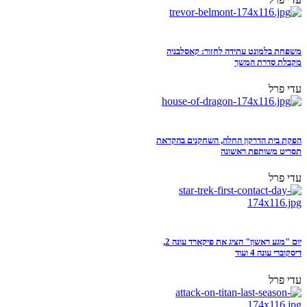
משפחת בלמונט עתידה לחזור: קאסלבניה
מקבלת סדרת המשך
עדי פרל
הפקת בית הדרקון החלה, השחקנים בהקראת
תסריט משותפת ראשונה
עדי פרל
יום "מגע ראשון" הציג את פיקארד עונה 2,
דיסקוברי עונה 4 ועוד
עדי פרל