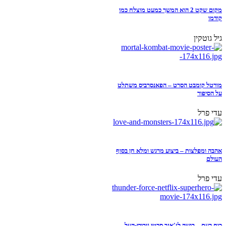
מקום שקט 2 הוא המשך כמעט מוצלח כמו
קודמו
גיל גוטקין
מורטל קומבט הסרט – הפאנסרביס משתלט
על הסיפור
עדי פרל
אהבה ומפלצות – ביצוע מרגש ומלא חן בסוף
העולם
עדי פרל
כוח רעם – בושה לז'אנר סרטי גיבורי-העל