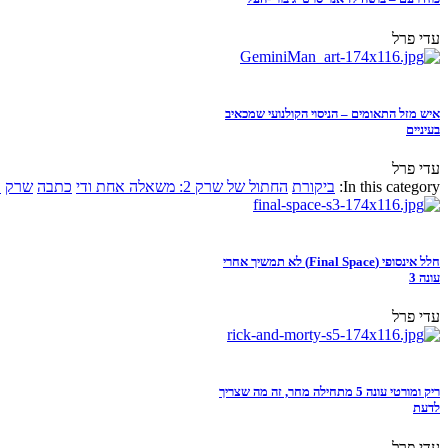
עדי פרל
איש מזל התאומים – הניסוי הקולנועי שמכאיב
בעיניים
עדי פרל
In this category:
ביקורת
החתול של שרק 2: משאלה אחת ודי
כתבה
שרק
א
חלל אינסופי (Final Space) לא תמשיך אחרי
עונה 3
עדי פרל
ריק ומורטי עונה 5 מתחילה מחר, זה מה שצריך
לדעת
עדי פרל