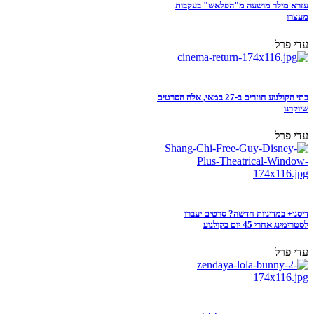
עזרא מילר מושעה מ"הפלאש" בעקבות
מעצרו
עדי פרל
בתי הקולנוע חוזרים ב-27 במאי, אלה הסרטים
שיוקרנו
עדי פרל
דיסני+ במדיניות חדשה? סרטים יעברו
לסטרימינג אחרי 45 יום בקולנוע
עדי פרל