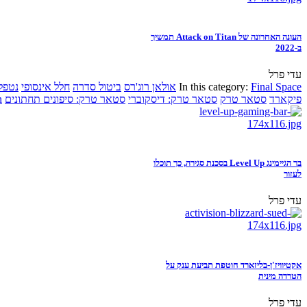
העונה האחרונה של Attack on Titan תמשיך
ב-2022
עדי פרל
Final Space
In this category:
אולאן רוג'רס
ביטול סדרה
חלל אינסופי
נטפל
פיקארד
סטאר טרק
סטאר טרק: דיסקוברי
סטאר טרק: סיפונים תחתונים
n
בר הגיימינג Level Up בסכנת סגירה, כך תוכלו
לעזור
עדי פרל
אקטיוויז'ן-בליזארד חוטפת תביעת ענק על
הטרדה מינית
עדי פרל