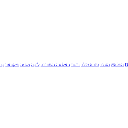
הפלאש
מעצר
עזרא מילר
דיסני
האלמנה השחורה
לוקה
נשמה
פיקסאר
קר