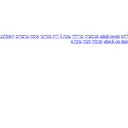
יקס
adult swim
אנימציה
טריילר
עונה 5
ריק ומורטי
אימה
ערפדים
קאסלבני
attack on tita
אנימה
מנגה
עונה 4