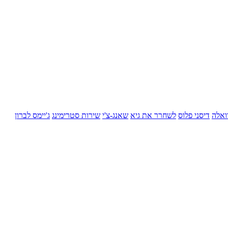
ואלה
דיסני פלוס
לשחרר את גיא
שאנג-צ'י
שירות סטרימינג
ג'יימס לברון