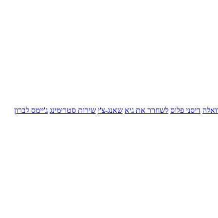
ואלה
דיסני פלוס
לשחרר את גיא
שאנג-צ'י
שירות סטרימינג
ג'יימס לברון