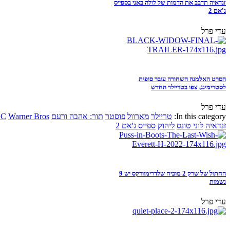
זנדאיה תדבב את הדמות של לולה באני בספייס
ג'אם 2
עדי פרל
הסרט האלמנה השחורה עובר סופית
לסטרימינג, צפו בטריילר החדש
עדי פרל
In this category:
טריילר
מארוול
פוסטר
תור: אהבה ורעם
Warner Bros
DC
זנדאיה
לוני טונס
ליהוק
ספייס ג'אם 2
החתול של שרק 2 מוכיח שלדרימוורקס יש 9
נשמות
עדי פרל