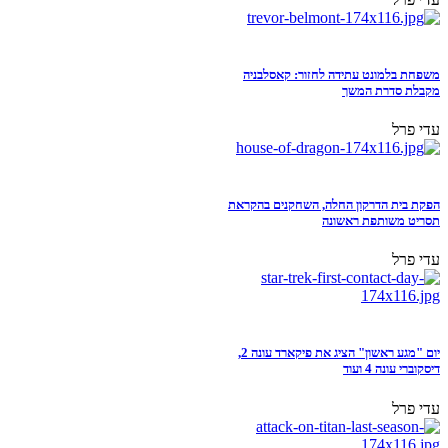
משפחת בלמונט עתידה לחזור: קאסלבניה
מקבלת סדרת המשך
עדי פרל
הפקת בית הדרקון החלה, השחקנים בהקראת
תסריט משותפת ראשונה
עדי פרל
יום "מגע ראשון" הציג את פיקארד עונה 2,
דיסקוברי עונה 4 ועוד
עדי פרל