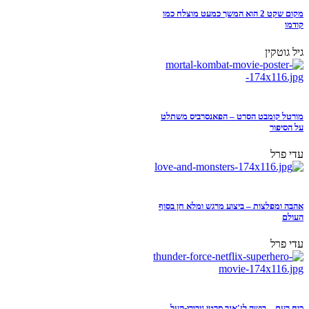
מקום שקט 2 הוא המשך כמעט מוצלח כמו
קודמו
גיל גוטקין
מורטל קומבט הסרט – הפאנסרביס משתלט
על הסיפור
עדי פרל
אהבה ומפלצות – ביצוע מרגש ומלא חן בסוף
העולם
עדי פרל
כוח רעם – בושה לז'אנר סרטי גיבורי-העל