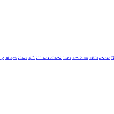
הפלאש
מעצר
עזרא מילר
דיסני
האלמנה השחורה
לוקה
נשמה
פיקסאר
קר