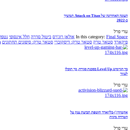
העונה האחרונה של Attack on Titan תמשיך
ב-2022
עדי פרל
Final Space
In this category:
אולאן רוג'רס
ביטול סדרה
חלל אינסופי
נטפל
פיקארד
סטאר טרק
סטאר טרק: דיסקוברי
סטאר טרק: סיפונים תחתונים
n
בר הגיימינג Level Up בסכנת סגירה, כך תוכלו
לעזור
עדי פרל
אקטיוויז'ן-בליזארד חוטפת תביעת ענק על
הטרדה מינית
עדי פרל