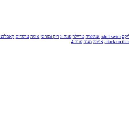
יקס
adult swim
אנימציה
טריילר
עונה 5
ריק ומורטי
אימה
ערפדים
קאסלבני
attack on tita
אנימה
מנגה
עונה 4