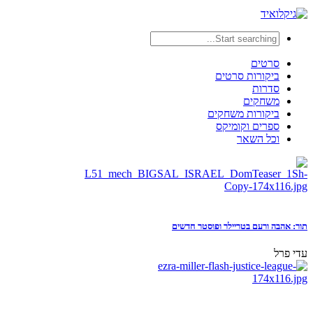
סרטים
ביקורות סרטים
סדרות
משחקים
ביקורות משחקים
ספרים וקומיקס
וכל השאר
תור: אהבה ורעם בטריילר ופוסטר חדשים
עדי פרל