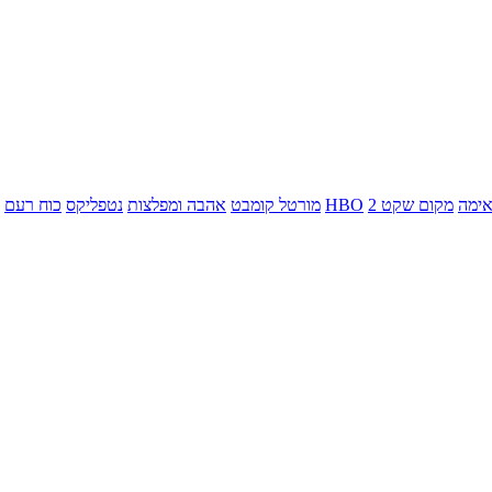
ימה
מקום שקט 2
HBO
מורטל קומבט
אהבה ומפלצות
נטפליקס
כוח רעם