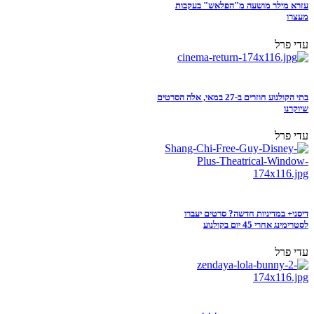
עזרא מילר מושעה מ"הפלאש" בעקבות
מעצרו
עדי פרל
בתי הקולנוע חוזרים ב-27 במאי, אלה הסרטים
שיוקרנו
עדי פרל
דיסני+ במדיניות חדשה? סרטים יעברו
לסטרימינג אחרי 45 יום בקולנוע
עדי פרל