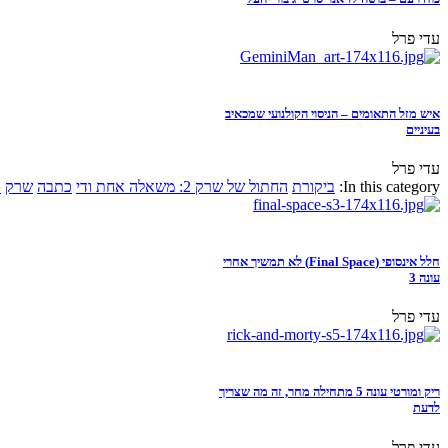
עדי פרל
איש מזל התאומים – הניסוי הקולנועי שמכאיב
בעיניים
עדי פרל
In this category:
ביקורת
החתול של שרק 2: משאלה אחת ודי
כתבה
שרק
א
חלל אינסופי (Final Space) לא תמשיך אחרי
עונה 3
עדי פרל
ריק ומורטי עונה 5 מתחילה מחר, זה מה שצריך
לדעת
עדי פרל