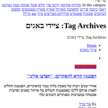
עדי פרל
In this category:
מוזיקה
פוקימון
קייטי פרי
קליפ
אוכל
אנימה
מנגה
נארוטו
ראמן
כתבה
פורים
תחפושת
מארוול
פארק
פארק שעשועים
קמפוס
הנוקמים
אומנות
פאנארט
פרוייקט מעריצים
ציור
gta
גורילז
Tag Archives: ציידי באגים
Tag Archives: ציידי באגים
Home
ציידי באגים
טכנולוגיה ומדע
הפנטגון קורא להאקרים: "תפרצו אלינו"
אחרי שנים רבות של מאבק בלתי נגמר בהאקרים, הפנטגון החליט
לאמץ אותם לליבו באמצעות תשלום על איתור באגים ופרצות
אבטחה במערכות ובאתרים השונים שלו
By
עדי פרל