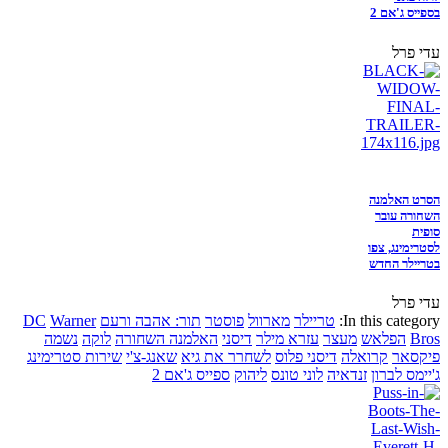
בספייס ג'אם 2
עדי פרל
הסרט האלמנה
השחורה עובר
סופית
לסטרימינג, צפו
בטריילר החדש
עדי פרל
In this category:
טריילר
מארוול
פוסטר
תור: אהבה ורעם
Warner
DC
Bros
הפלאש
מעצר
עזרא מילר
דיסני
האלמנה השחורה
לוקה
נשמה
פיקסאר
קרואלה
דיסני פלוס
לשחרר את גיא
שאנג-צ'י
שירות סטרימינג
ג'יימס לברון
זנדאיה
לוני טונס
ליהוק
ספייס ג'אם 2