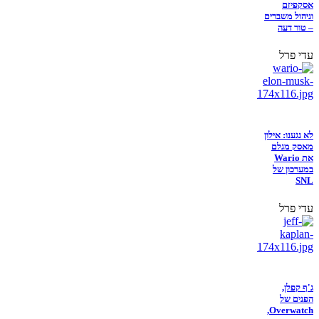
אסקפיזם
וניהול משברים
– טור דעה
עדי פרל
לא נגענו: אילון
מאסק מגלם
את Wario
במערכון של
SNL
עדי פרל
ג'ף קפלן,
הפנים של
Overwatch,