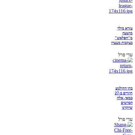
עזרא מילר
מושעה
מ"הפלאש"
בעקבות מעצרו
עדי פרל
בתי הקולנוע
חוזרים ב-27
במאי, אלה
הסרטים
שיוקרנו
עדי פרל