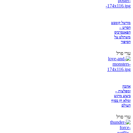
מורטל קומבט
הסרט –
הפאנסרביס
משתלט על
הסיפור
עדי פרל
אהבה
ומפלצות –
ביצוע מרגש
ומלא חן בסוף
העולם
עדי פרל