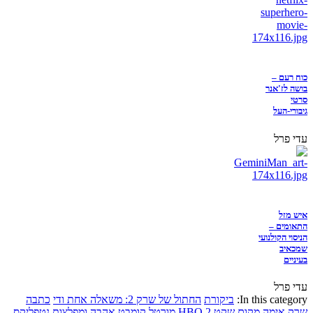
כוח רעם –
בושה לז'אנר
סרטי
גיבורי-העל
עדי פרל
איש מזל
התאומים –
הניסוי הקולנועי
שמכאיב
בעיניים
עדי פרל
In this category:
ביקורת
החתול של שרק 2: משאלה אחת ודי
כתבה
שרק
אימה
מקום שקט 2
HBO
מורטל קומבט
אהבה ומפלצות
נטפליקס