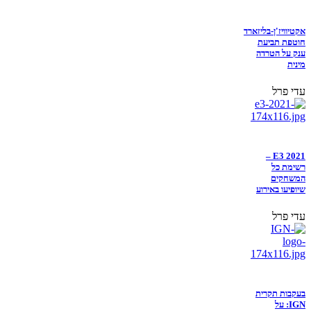
אקטיוויז'ן-בליזארד
חוטפת תביעת
ענק על הטרדה
מינית
עדי פרל
E3 2021 –
רשימת כל
המשחקים
שיופיעו באירוע
עדי פרל
בעקבות תקרית
IGN: על