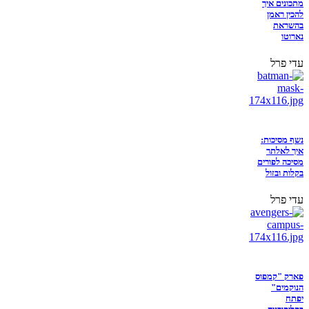
מתכונים איך
להכין ראמן
בהשראת
נארוטו
עדי פרל
נשף מסיכות:
איך לאלתר
מסיכה לפורים
בקלות ובזול
עדי פרל
פארק "קמפוס
הנוקמים"
יפתח