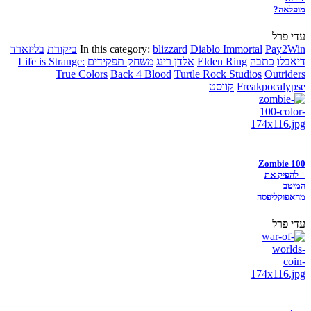
מופלאה?
עדי פרל
Pay2Win
Diablo Immortal
blizzard
In this category:
ביקורת
בליזארד
דיאבלו
כתבה
Elden Ring
אלדן רינג
משחק תפקידים
Life is Strange:
True Colors
Back 4 Blood
Turtle Rock Studios
Outriders
Freakpocalypse
קווסט
Zombie 100
– להפיק את
המיטב
מהאפוקליפסה
עדי פרל