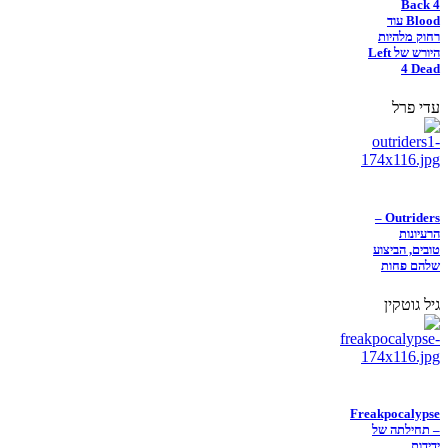
Back 4
Blood עוד
רחוק מלהיות
היורש של Left
4 Dead
עדי פרל
Outriders –
הרעיונות
טובים, הביצוע
שלהם פחות
גיל גוטקין
Freakpocalypse
– תחילתה של
ידידות