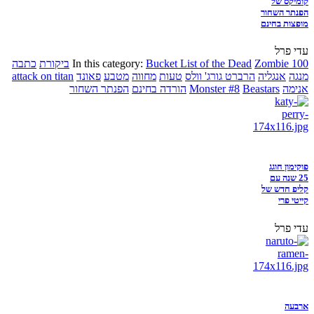
קומיקס של
הפנתר השחור
מופצות בחינם
עדי פרל
Zombie 100
Bucket List of the Dead
In this category:
ביקורת
כתבה
מנגה
אנגליה
הרברט גורג' וולס
טעות
מחווה
מטבע
פאונד
attack on titan
אנימה
Beastars
Monster #8
הורדה בחינם
הפנתר השחור
פוקימון חוגג
25 שנה עם
קליפ חדש של
קייטי פרי
עדי פרל
ארבעה