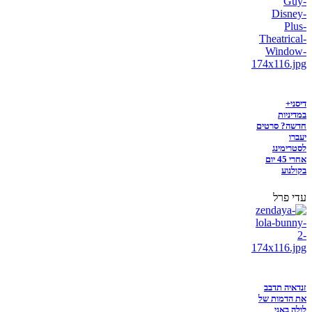
דיסני+
במדיניות
חדשה? סרטים
יעברו
לסטרימינג
אחרי 45 יום
בקולנוע
עדי פרל
זנדאיה תדבב
את הדמות של
לולה באני