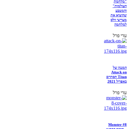
"מלחמת
העולמות"
והמטבע
שהוציא את
מעריצי וולס
למלחמה
עדי פרל
המנגה של
Attack on
Titan תסתיים
באפריל 2021
עדי פרל
Monster #8