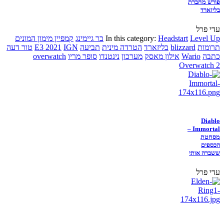
פורש מחברת
בליזארד
עדי פרל
Level Up
Headstart
In this category:
בר גיימינג
קמפיין מימון המונים
תרומות
blizzard
בליזארד
הטרדה מינית
תביעה
IGN
E3 2021
טור דעה
כתבה
Wario
אילון מאסק
מערכון
נינטנדו
סופר מריו
overwatch
Overwatch 2
Diablo
Immortal –
מסחטת
הכספים
ששברה אותי
עדי פרל