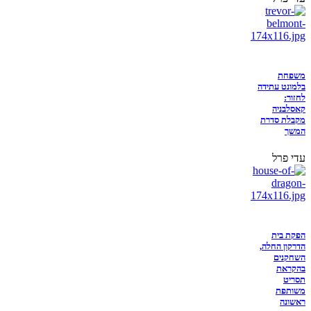
משפחת
בלמונט עתידה
לחזור:
קאסלבניה
מקבלת סדרת
המשך
עדי פרל
הפקת בית
הדרקון החלה,
השחקנים
בהקראת
תסריט
משותפת
ראשונה