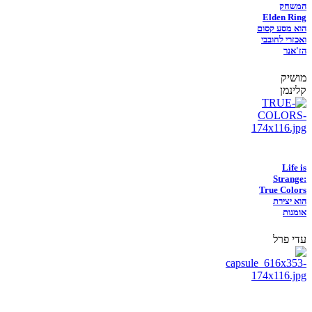
המשחק
Elden Ring
הוא מסע קסום
ואכזרי לחובבי
הז'אנר
מושיק
קלינמן
Life is
Strange:
True Colors
הוא יצירת
אומנות
עדי פרל