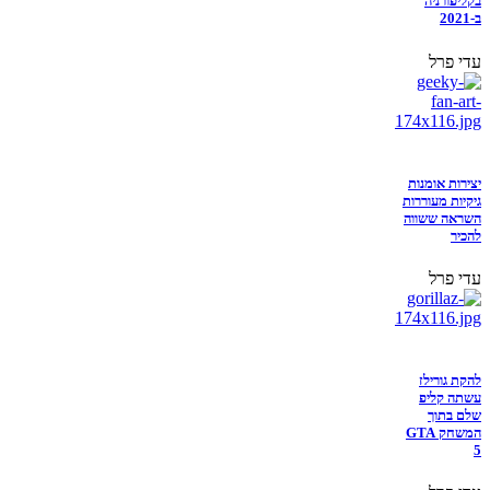
בקליפורניה
ב-2021
עדי פרל
יצירות אומנות
גיקיות מעוררות
השראה ששווה
להכיר
עדי פרל
להקת גורילז
עשתה קליפ
שלם בתוך
המשחק GTA
5