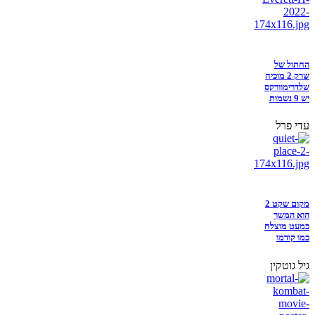
החתול של
שרק 2 מוכיח
שלדרימוורקס
יש 9 נשמות
עדי פרל
מקום שקט 2
הוא המשך
כמעט מוצלח
כמו קודמו
גיל גוטקין