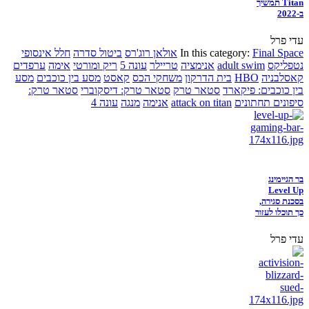
Titan תמשיך
ב-2022
עדי פרל
Final Space
In this category:
אולאן רוג'רס
ביטול סדרה
חלל אינסופי
נטפליקס
adult swim
אנימציה
טריילר
עונה 5
ריק ומורטי
אימה
ערפדים
קאסלבניה
HBO
בית הדרקון
משחקי הכס
קאסט
מסע בין כוכבים
מסע
בין כוכבים: פיקארד
סטאר טרק
סטאר טרק: דיסקוברי
סטאר טרק:
סיפונים תחתונים
attack on titan
אנימה
מנגה
עונה 4
בר הגיימינג
Level Up
בסכנת סגירה,
כך תוכלו לעזור
עדי פרל