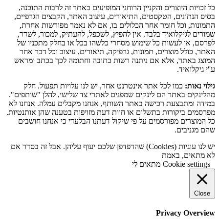
כל זכויות היוצרים והקניין הרוחני המופיעים באתר זה לרבות התוכנה,
בסיס הנתונים, הטקסטים, התיאורים, עיצוב האתר, הקבצים הגרפיים,
התמונות, וכל חומר אחר הכלולים בו, אם לא נאמר מפורשות אחרת,
שמורים לגיקלואיד בלבד. אין להפיץ, לשכפל, להעתיק, למכור, לשדר,
לפרסם, או לעשות כל שימוש מסחרי כלשהו בכל או בחלק מתכניו של
האתר, כולל מוצרים, תמונות, גרפיקה, תיאורים, עיצוב וכל דבר אחר
המוצג באתר, אלא אם ניתנה רשות כתובה וחתומה לכך בכתב ומראש
ע''י גיקלואיד.
גילוי נאות:
כמו לכל אתר אינטרנט אחר, יש לנו עלויות תפעול. חלק
מהלינקים באתר הם לינקים שמפנים לאתרי צד שלישי, להלן "שותפים".
במידה ומתבצעת רכישה באתר השותף, אנחנו מקבלים עמלה. אנחנו לא
מפרסמים ביקורות בתשלום או חוות דעת מזויפות בטענה שהן אותנטיות.
כל המוצרים מפורסמים על פי שיקול דעתנו הבלעדי כי אנחנו חושבים
שהם מגניבים.
יש לנו עוגיות (Cookies) שהדפדפן שלכם יעוף עליהן. אבל זה בסדר אם
לא מתאים, באמת
Cookie settings
מתאים לי
Close
Privacy Overview