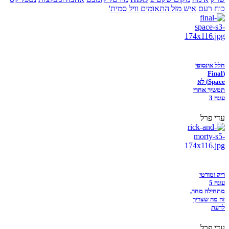
כוח רעם
איש מזל התאומים
וויל סמית'
חלל אינסופי
(Final
Space) לא
תמשיך אחרי
עונה 3
עדי פרל
ריק ומורטי
עונה 5
מתחילה מחר,
זה מה שצריך
לדעת
עדי פרל