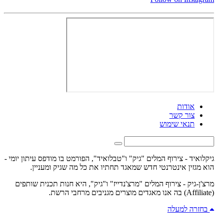
אודות
צור קשר
תנאי שימוש
גיקלואיד - צירוף המלים "גיק" ו"טבלואיד", הפורמט בו מודפס עיתון יומי -
הוא מגזין אינטרנטי חדש שמאגד תחתיו את כל מה שגיק ומעניין.
מרצ'ן-גיק - צירוף המלים "מרצ'נדייז" ו"גיק", היא חנות תכנית שותפים
(Affiliate) בה אנו מאגדים מוצרים מגניבים מרחבי הרשת.
בחזרה למעלה