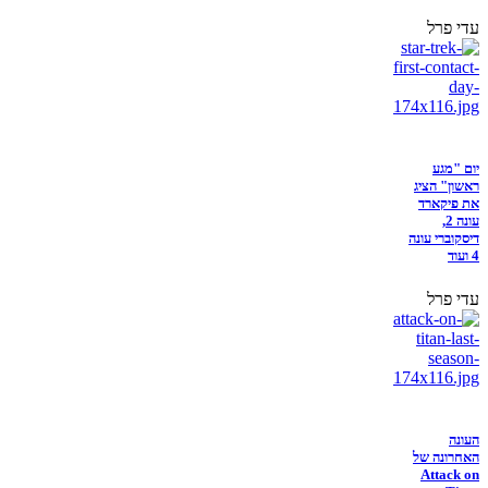
עדי פרל
יום "מגע
ראשון" הציג
את פיקארד
עונה 2,
דיסקוברי עונה
4 ועוד
עדי פרל
העונה
האחרונה של
Attack on