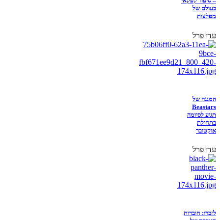
– סיפור קפקאי
בעולם של
מפלצות
עדי פרל
המנגה של
Beastars
תגיע לסיומה
בתחילת
אוקטובר
עדי פרל
לזכרו: חוברות