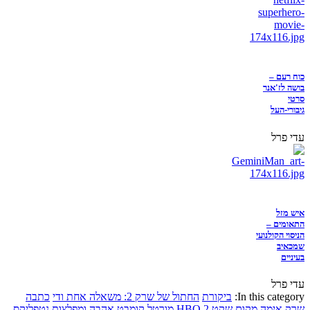
כוח רעם –
בושה לז'אנר
סרטי
גיבורי-העל
עדי פרל
איש מזל
התאומים –
הניסוי הקולנועי
שמכאיב
בעיניים
עדי פרל
In this category:
ביקורת
החתול של שרק 2: משאלה אחת ודי
כתבה
שרק
אימה
מקום שקט 2
HBO
מורטל קומבט
אהבה ומפלצות
נטפליקס