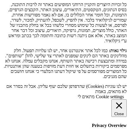
כל זכויות היוצרים והקניין הרוחני המופיעים באתר זה לרבות התוכנה,
בסיס הנתונים, הטקסטים, התיאורים, עיצוב האתר, הקבצים הגרפיים,
התמונות, וכל חומר אחר הכלולים בו, אם לא נאמר מפורשות אחרת,
שמורים לגיקלואיד בלבד. אין להפיץ, לשכפל, להעתיק, למכור, לשדר,
לפרסם, או לעשות כל שימוש מסחרי כלשהו בכל או בחלק מתכניו של
האתר, כולל מוצרים, תמונות, גרפיקה, תיאורים, עיצוב וכל דבר אחר
המוצג באתר, אלא אם ניתנה רשות כתובה וחתומה לכך בכתב ומראש
ע''י גיקלואיד.
גילוי נאות:
כמו לכל אתר אינטרנט אחר, יש לנו עלויות תפעול. חלק
מהלינקים באתר הם לינקים שמפנים לאתרי צד שלישי, להלן "שותפים".
במידה ומתבצעת רכישה באתר השותף, אנחנו מקבלים עמלה. אנחנו לא
מפרסמים ביקורות בתשלום או חוות דעת מזויפות בטענה שהן אותנטיות.
כל המוצרים מפורסמים על פי שיקול דעתנו הבלעדי כי אנחנו חושבים
שהם מגניבים.
יש לנו עוגיות (Cookies) שהדפדפן שלכם יעוף עליהן. אבל זה בסדר אם
לא מתאים, באמת
Cookie settings
מתאים לי
Close
Privacy Overview