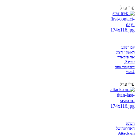
עדי פרל
יום "מגע
ראשון" הציג
את פיקארד
עונה 2,
דיסקוברי עונה
4 ועוד
עדי פרל
העונה
האחרונה של
Attack on