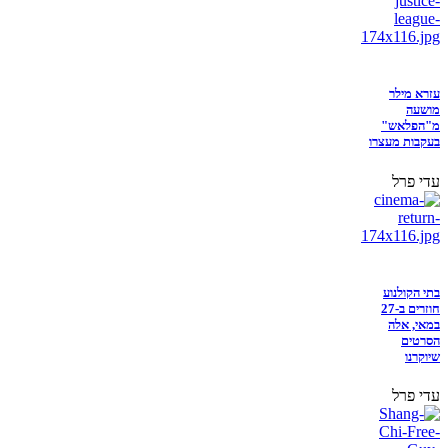
עזרא מילר
מושעה
מ"הפלאש"
בעקבות מעצרו
עדי פרל
בתי הקולנוע
חוזרים ב-27
במאי, אלה
הסרטים
שיוקרנו
עדי פרל