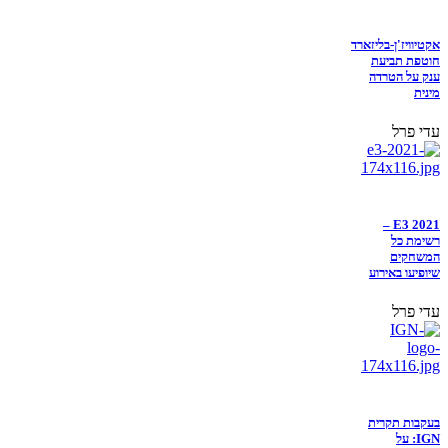
אקטיוויז'ן-בליזארד
חוטפת תביעת
ענק על הטרדה
מינית
עדי פרל
E3 2021 –
רשימת כל
המשחקים
שיופיעו באירוע
עדי פרל
בעקבות תקרית
IGN: על