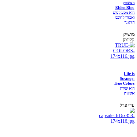
המשחק
Elden Ring
הוא מסע קסום
ואכזרי לחובבי
הז'אנר
מושיק
קלינמן
Life is
Strange:
True Colors
הוא יצירת
אומנות
עדי פרל