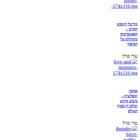
מורטל קומבט
הסרט –
הפאנסרביס
משתלט על
הסיפור
עדי פרל
אהבה
ומפלצות –
ביצוע מרגש
ומלא חן בסוף
העולם
עדי פרל