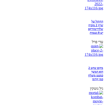
החתול של
שרק 2 מוכיח
שלדרימוורקס
יש 9 נשמות
עדי פרל
מקום שקט 2
הוא המשך
כמעט מוצלח
כמו קודמו
גיל גוטקין