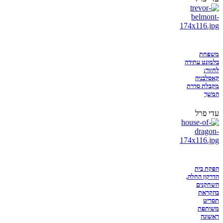
משפחת
בלמונט עתידה
לחזור:
קאסלבניה
מקבלת סדרת
המשך
עדי פרל
הפקת בית
הדרקון החלה,
השחקנים
בהקראת
תסריט
משותפת
ראשונה