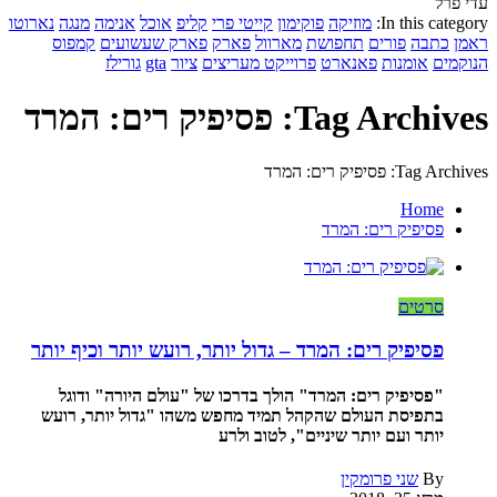
עדי פרל
In this category:
מוזיקה
פוקימון
קייטי פרי
קליפ
אוכל
אנימה
מנגה
נארוטו
ראמן
כתבה
פורים
תחפושת
מארוול
פארק
פארק שעשועים
קמפוס
הנוקמים
אומנות
פאנארט
פרוייקט מעריצים
ציור
gta
גורילז
Tag Archives: פסיפיק רים: המרד
Tag Archives: פסיפיק רים: המרד
Home
פסיפיק רים: המרד
סרטים
פסיפיק רים: המרד – גדול יותר, רועש יותר וכיף יותר
"פסיפיק רים: המרד" הולך בדרכו של "עולם היורה" ודוגל
בתפיסת העולם שהקהל תמיד מחפש משהו "גדול יותר, רועש
יותר ועם יותר שיניים", לטוב ולרע
By
שני פרומקין