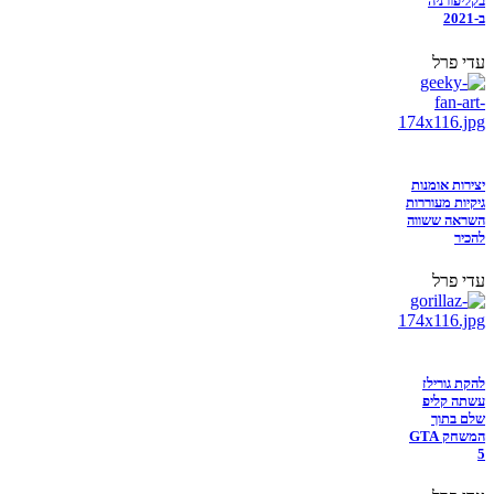
בקליפורניה
ב-2021
עדי פרל
יצירות אומנות
גיקיות מעוררות
השראה ששווה
להכיר
עדי פרל
להקת גורילז
עשתה קליפ
שלם בתוך
המשחק GTA
5