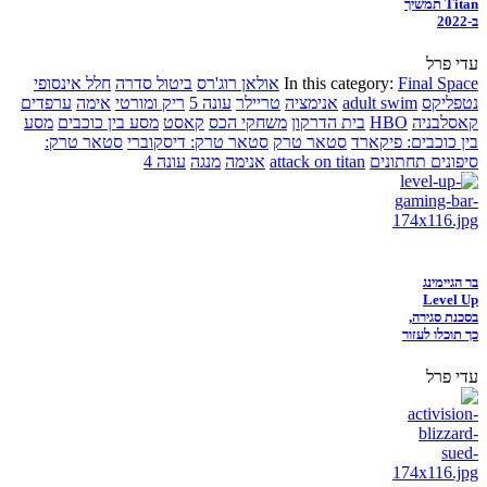
Titan תמשיך
ב-2022
עדי פרל
Final Space
In this category:
אולאן רוג'רס
ביטול סדרה
חלל אינסופי
נטפליקס
adult swim
אנימציה
טריילר
עונה 5
ריק ומורטי
אימה
ערפדים
קאסלבניה
HBO
בית הדרקון
משחקי הכס
קאסט
מסע בין כוכבים
מסע
בין כוכבים: פיקארד
סטאר טרק
סטאר טרק: דיסקוברי
סטאר טרק:
סיפונים תחתונים
attack on titan
אנימה
מנגה
עונה 4
בר הגיימינג
Level Up
בסכנת סגירה,
כך תוכלו לעזור
עדי פרל