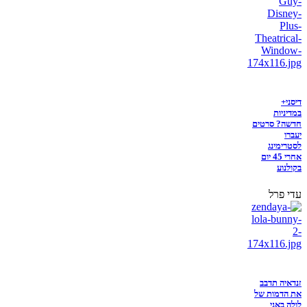
דיסני+
במדיניות
חדשה? סרטים
יעברו
לסטרימינג
אחרי 45 יום
בקולנוע
עדי פרל
זנדאיה תדבב
את הדמות של
לולה באני