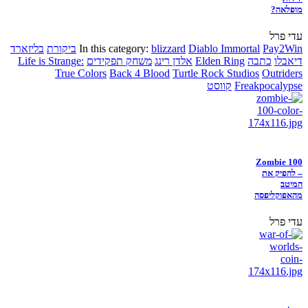
מופלאה?
עדי פרל
Pay2Win
Diablo Immortal
blizzard
In this category:
ביקורת
בליזארד
דיאבלו
כתבה
Elden Ring
אלדן רינג
משחק תפקידים
Life is Strange:
True Colors
Back 4 Blood
Turtle Rock Studios
Outriders
Freakpocalypse
קווסט
Zombie 100
– להפיק את
המיטב
מהאפוקליפסה
עדי פרל