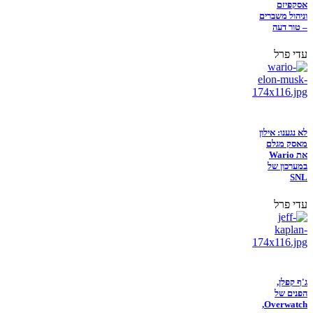
אסקפיזם
וניהול משברים
– טור דעה
עדי פרל
לא נגענו: אילון
מאסק מגלם
את Wario
במערכון של
SNL
עדי פרל
ג'ף קפלן,
הפנים של
Overwatch,