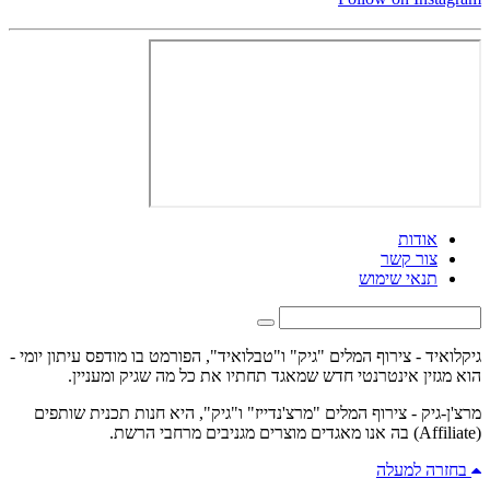
אודות
צור קשר
תנאי שימוש
גיקלואיד - צירוף המלים "גיק" ו"טבלואיד", הפורמט בו מודפס עיתון יומי -
הוא מגזין אינטרנטי חדש שמאגד תחתיו את כל מה שגיק ומעניין.
מרצ'ן-גיק - צירוף המלים "מרצ'נדייז" ו"גיק", היא חנות תכנית שותפים
(Affiliate) בה אנו מאגדים מוצרים מגניבים מרחבי הרשת.
בחזרה למעלה