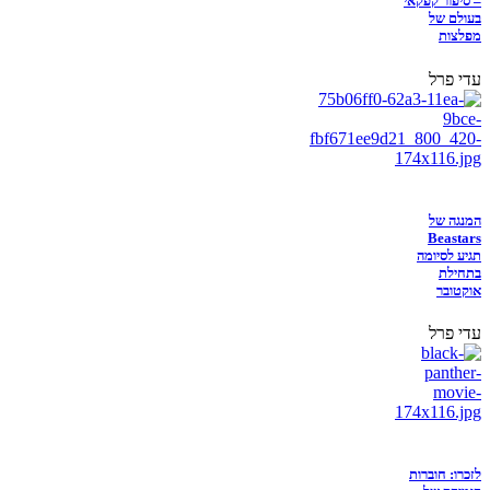
– סיפור קפקאי
בעולם של
מפלצות
עדי פרל
המנגה של
Beastars
תגיע לסיומה
בתחילת
אוקטובר
עדי פרל
לזכרו: חוברות