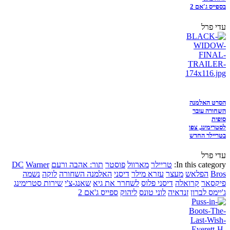
בספייס ג'אם 2
עדי פרל
הסרט האלמנה
השחורה עובר
סופית
לסטרימינג, צפו
בטריילר החדש
עדי פרל
In this category:
טריילר
מארוול
פוסטר
תור: אהבה ורעם
Warner
DC
Bros
הפלאש
מעצר
עזרא מילר
דיסני
האלמנה השחורה
לוקה
נשמה
פיקסאר
קרואלה
דיסני פלוס
לשחרר את גיא
שאנג-צ'י
שירות סטרימינג
ג'יימס לברון
זנדאיה
לוני טונס
ליהוק
ספייס ג'אם 2