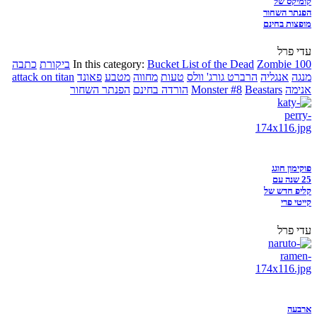
קומיקס של
הפנתר השחור
מופצות בחינם
עדי פרל
Zombie 100
Bucket List of the Dead
In this category:
ביקורת
כתבה
מנגה
אנגליה
הרברט גורג' וולס
טעות
מחווה
מטבע
פאונד
attack on titan
אנימה
Beastars
Monster #8
הורדה בחינם
הפנתר השחור
פוקימון חוגג
25 שנה עם
קליפ חדש של
קייטי פרי
עדי פרל
ארבעה