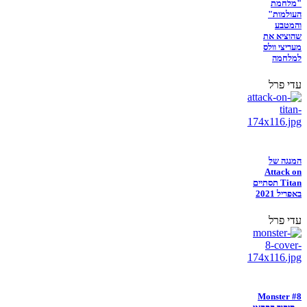
"מלחמת
העולמות"
והמטבע
שהוציא את
מעריצי וולס
למלחמה
עדי פרל
המנגה של
Attack on
Titan תסתיים
באפריל 2021
עדי פרל
Monster #8