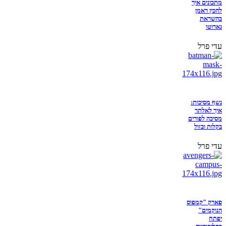
מתכונים איך
להכין ראמן
בהשראת
נארוטו
עדי פרל
נשף מסיכות:
איך לאלתר
מסיכה לפורים
בקלות ובזול
עדי פרל
פארק "קמפוס
הנוקמים"
יפתח