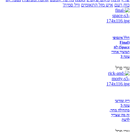
כוח רעם
איש מזל התאומים
וויל סמית'
חלל אינסופי
(Final
Space) לא
תמשיך אחרי
עונה 3
עדי פרל
ריק ומורטי
עונה 5
מתחילה מחר,
זה מה שצריך
לדעת
עדי פרל