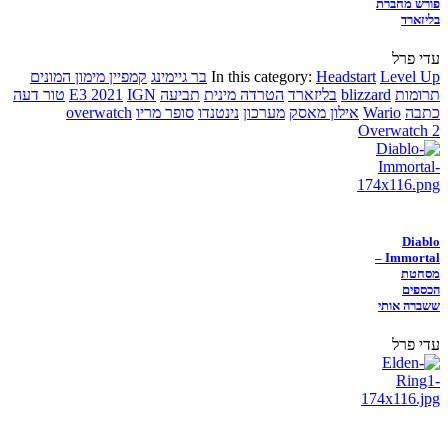
פורש מחברת
בליזארד
עדי פרל
Level Up
Headstart
In this category:
בר גיימינג
קמפיין מימון המונים
תרומות
blizzard
בליזארד
הטרדה מינית
תביעה
IGN
E3 2021
טור דעה
כתבה
Wario
אילון מאסק
מערכון
נינטנדו
סופר מריו
overwatch
Overwatch 2
Diablo
Immortal –
מסחטת
הכספים
ששברה אותי
עדי פרל