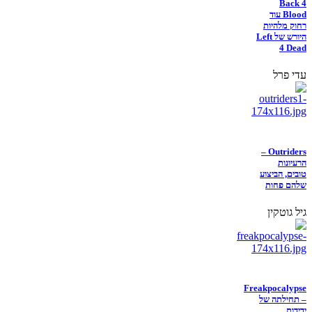
Back 4
Blood עוד
רחוק מלהיות
היורש של Left
4 Dead
עדי פרל
Outriders –
הרעיונות
טובים, הביצוע
שלהם פחות
גיל גוטקין
Freakpocalypse
– תחילתה של
ידידות