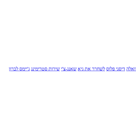
ואלה
דיסני פלוס
לשחרר את גיא
שאנג-צ'י
שירות סטרימינג
ג'יימס לברון