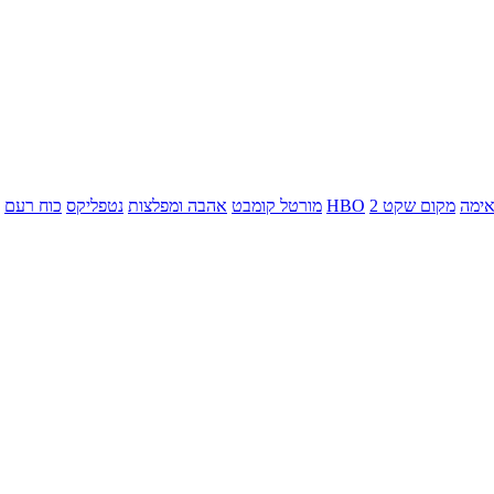
ימה
מקום שקט 2
HBO
מורטל קומבט
אהבה ומפלצות
נטפליקס
כוח רעם