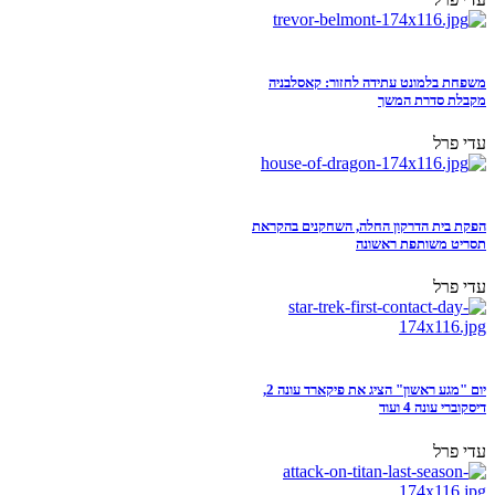
משפחת בלמונט עתידה לחזור: קאסלבניה
מקבלת סדרת המשך
עדי פרל
הפקת בית הדרקון החלה, השחקנים בהקראת
תסריט משותפת ראשונה
עדי פרל
יום "מגע ראשון" הציג את פיקארד עונה 2,
דיסקוברי עונה 4 ועוד
עדי פרל