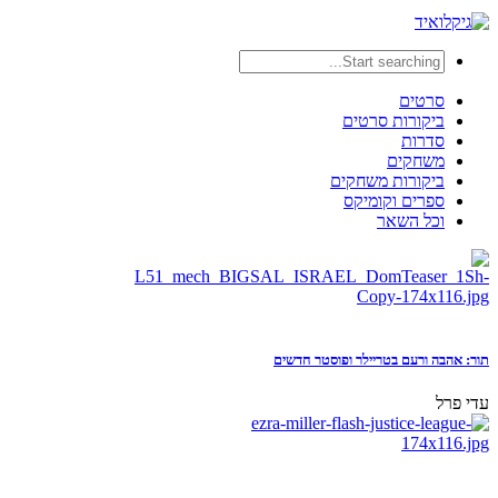
סרטים
ביקורות סרטים
סדרות
משחקים
ביקורות משחקים
ספרים וקומיקס
וכל השאר
תור: אהבה ורעם בטריילר ופוסטר חדשים
עדי פרל