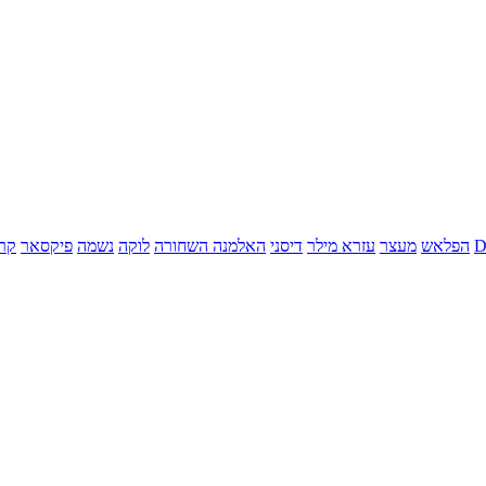
הפלאש
מעצר
עזרא מילר
דיסני
האלמנה השחורה
לוקה
נשמה
פיקסאר
קר