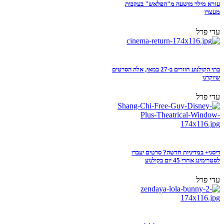
עזרא מילר מושעה מ"הפלאש" בעקבות
מעצרו
עדי פרל
בתי הקולנוע חוזרים ב-27 במאי, אלה הסרטים
שיוקרנו
עדי פרל
דיסני+ במדיניות חדשה? סרטים יעברו
לסטרימינג אחרי 45 יום בקולנוע
עדי פרל