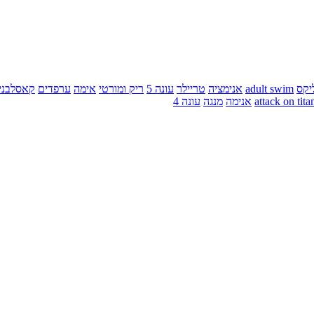
יקס
adult swim
אנימציה
טריילר
עונה 5
ריק ומורטי
אימה
ערפדים
קאסלבני
attack on tita
אנימה
מנגה
עונה 4