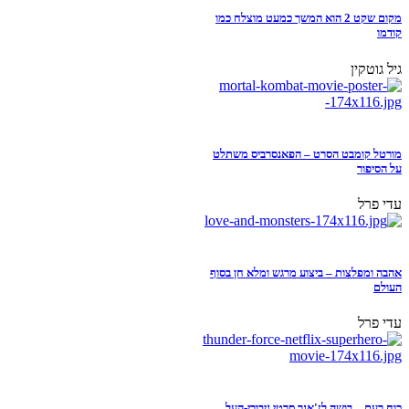
מקום שקט 2 הוא המשך כמעט מוצלח כמו
קודמו
גיל גוטקין
מורטל קומבט הסרט – הפאנסרביס משתלט
על הסיפור
עדי פרל
אהבה ומפלצות – ביצוע מרגש ומלא חן בסוף
העולם
עדי פרל
כוח רעם – בושה לז'אנר סרטי גיבורי-העל