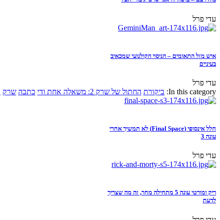
עדי פרל
איש מזל התאומים – הניסוי הקולנועי שמכאיב
בעיניים
עדי פרל
In this category:
ביקורת
החתול של שרק 2: משאלה אחת ודי
כתבה
שרק
א
חלל אינסופי (Final Space) לא תמשיך אחרי
עונה 3
עדי פרל
ריק ומורטי עונה 5 מתחילה מחר, זה מה שצריך
לדעת
עדי פרל