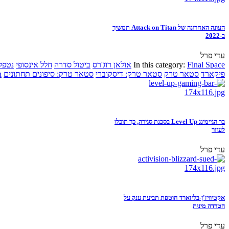
העונה האחרונה של Attack on Titan תמשיך
ב-2022
עדי פרל
Final Space
In this category:
אולאן רוג'רס
ביטול סדרה
חלל אינסופי
נטפל
פיקארד
סטאר טרק
סטאר טרק: דיסקוברי
סטאר טרק: סיפונים תחתונים
n
בר הגיימינג Level Up בסכנת סגירה, כך תוכלו
לעזור
עדי פרל
אקטיוויז'ן-בליזארד חוטפת תביעת ענק על
הטרדה מינית
עדי פרל