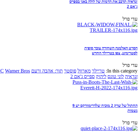
זנדאיה תדבב את הדמות של לולה באני בספייס
ג'אם 2
עדי פרל
הסרט האלמנה השחורה עובר סופית
לסטרימינג, צפו בטריילר החדש
עדי פרל
In this category:
טריילר
מארוול
פוסטר
תור: אהבה ורעם
Warner Bros
DC
זנדאיה
לוני טונס
ליהוק
ספייס ג'אם 2
החתול של שרק 2 מוכיח שלדרימוורקס יש 9
נשמות
עדי פרל