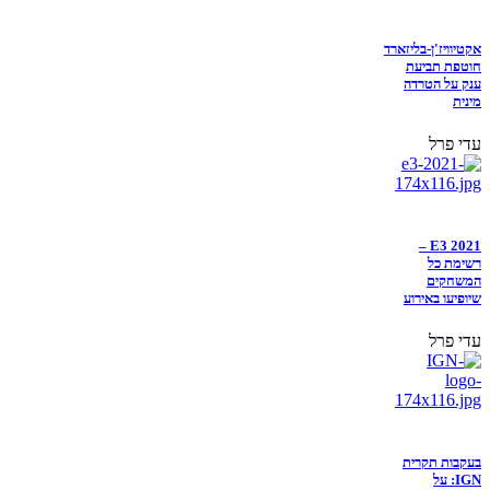
אקטיוויז'ן-בליזארד
חוטפת תביעת
ענק על הטרדה
מינית
עדי פרל
E3 2021 –
רשימת כל
המשחקים
שיופיעו באירוע
עדי פרל
בעקבות תקרית
IGN: על