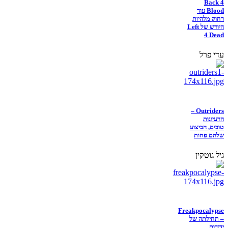
Back 4
Blood עוד
רחוק מלהיות
היורש של Left
4 Dead
עדי פרל
Outriders –
הרעיונות
טובים, הביצוע
שלהם פחות
גיל גוטקין
Freakpocalypse
– תחילתה של
ידידות