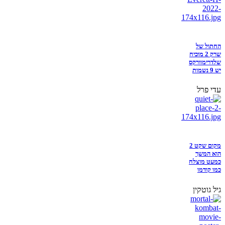
החתול של
שרק 2 מוכיח
שלדרימוורקס
יש 9 נשמות
עדי פרל
מקום שקט 2
הוא המשך
כמעט מוצלח
כמו קודמו
גיל גוטקין