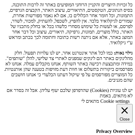
כל זכויות היוצרים והקניין הרוחני המופיעים באתר זה לרבות התוכנה,
בסיס הנתונים, הטקסטים, התיאורים, עיצוב האתר, הקבצים הגרפיים,
התמונות, וכל חומר אחר הכלולים בו, אם לא נאמר מפורשות אחרת,
שמורים לגיקלואיד בלבד. אין להפיץ, לשכפל, להעתיק, למכור, לשדר,
לפרסם, או לעשות כל שימוש מסחרי כלשהו בכל או בחלק מתכניו של
האתר, כולל מוצרים, תמונות, גרפיקה, תיאורים, עיצוב וכל דבר אחר
המוצג באתר, אלא אם ניתנה רשות כתובה וחתומה לכך בכתב ומראש
ע''י גיקלואיד.
גילוי נאות:
כמו לכל אתר אינטרנט אחר, יש לנו עלויות תפעול. חלק
מהלינקים באתר הם לינקים שמפנים לאתרי צד שלישי, להלן "שותפים".
במידה ומתבצעת רכישה באתר השותף, אנחנו מקבלים עמלה. אנחנו לא
מפרסמים ביקורות בתשלום או חוות דעת מזויפות בטענה שהן אותנטיות.
כל המוצרים מפורסמים על פי שיקול דעתנו הבלעדי כי אנחנו חושבים
שהם מגניבים.
יש לנו עוגיות (Cookies) שהדפדפן שלכם יעוף עליהן. אבל זה בסדר אם
לא מתאים, באמת
Cookie settings
מתאים לי
Close
Privacy Overview