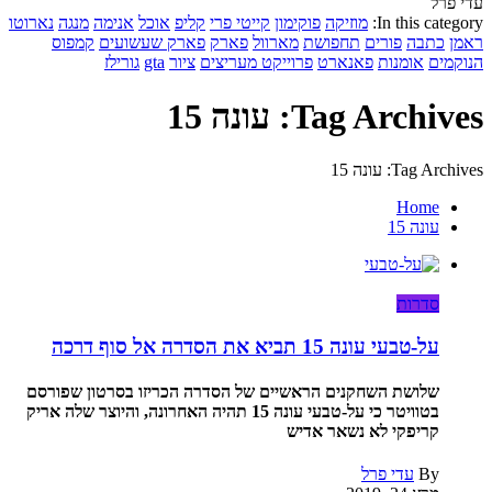
עדי פרל
In this category:
מוזיקה
פוקימון
קייטי פרי
קליפ
אוכל
אנימה
מנגה
נארוטו
ראמן
כתבה
פורים
תחפושת
מארוול
פארק
פארק שעשועים
קמפוס
הנוקמים
אומנות
פאנארט
פרוייקט מעריצים
ציור
gta
גורילז
Tag Archives: עונה 15
Tag Archives: עונה 15
Home
עונה 15
סדרות
על-טבעי עונה 15 תביא את הסדרה אל סוף דרכה
שלושת השחקנים הראשיים של הסדרה הכריזו בסרטון שפורסם
בטוויטר כי על-טבעי עונה 15 תהיה האחרונה, והיוצר שלה אריק
קריפקי לא נשאר אדיש
By
עדי פרל