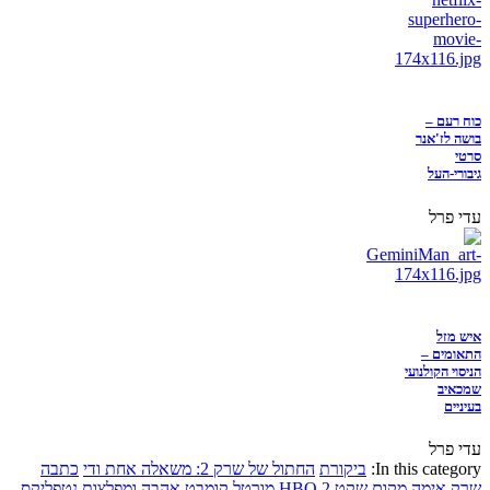
כוח רעם –
בושה לז'אנר
סרטי
גיבורי-העל
עדי פרל
איש מזל
התאומים –
הניסוי הקולנועי
שמכאיב
בעיניים
עדי פרל
In this category:
ביקורת
החתול של שרק 2: משאלה אחת ודי
כתבה
שרק
אימה
מקום שקט 2
HBO
מורטל קומבט
אהבה ומפלצות
נטפליקס