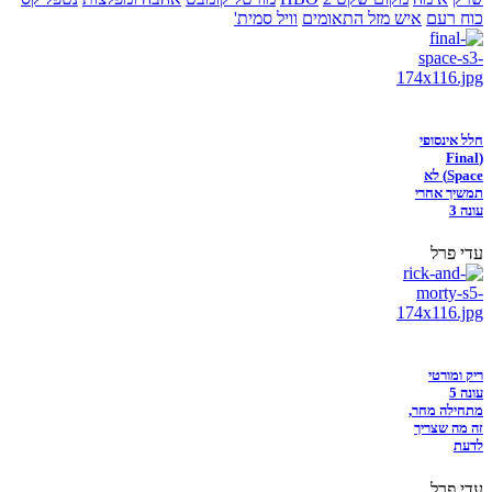
כוח רעם
איש מזל התאומים
וויל סמית'
חלל אינסופי
(Final
Space) לא
תמשיך אחרי
עונה 3
עדי פרל
ריק ומורטי
עונה 5
מתחילה מחר,
זה מה שצריך
לדעת
עדי פרל