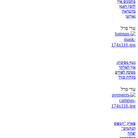
מתכונים איך
להכין ראמן
בהשראת
נארוטו
עדי פרל
נשף מסיכות:
איך לאלתר
מסיכה לפורים
בקלות ובזול
עדי פרל
פארק "קמפוס
הנוקמים"
יפתח