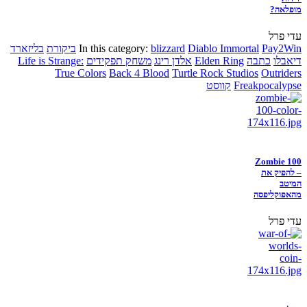
מופלאה?
עדי פרל
Pay2Win
Diablo Immortal
blizzard
In this category:
ביקורת
בליזארד
דיאבלו
כתבה
Elden Ring
אלדן רינג
משחק תפקידים
Life is Strange:
True Colors
Back 4 Blood
Turtle Rock Studios
Outriders
Freakpocalypse
קווסט
Zombie 100
– להפיק את
המיטב
מהאפוקליפסה
עדי פרל