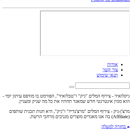
אודות
צור קשר
תנאי שימוש
גיקלואיד - צירוף המלים "גיק" ו"טבלואיד", הפורמט בו מודפס עיתון יומי -
הוא מגזין אינטרנטי חדש שמאגד תחתיו את כל מה שגיק ומעניין.
מרצ'ן-גיק - צירוף המלים "מרצ'נדייז" ו"גיק", היא חנות תכנית שותפים
(Affiliate) בה אנו מאגדים מוצרים מגניבים מרחבי הרשת.
בחזרה למעלה