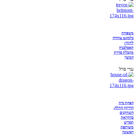
משפחת
בלמונט עתידה
לחזור:
קאסלבניה
מקבלת סדרת
המשך
עדי פרל
הפקת בית
הדרקון החלה,
השחקנים
בהקראת
תסריט
משותפת
ראשונה