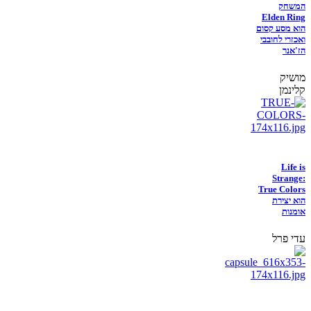
המשחק
Elden Ring
הוא מסע קסום
ואכזרי לחובבי
הז'אנר
מושיק
קלינמן
Life is
Strange:
True Colors
הוא יצירת
אומנות
עדי פרל