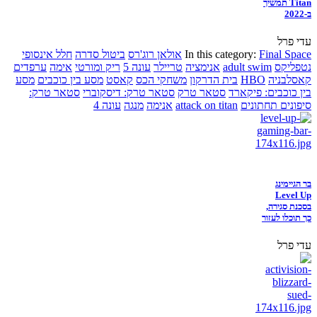
Titan תמשיך
ב-2022
עדי פרל
Final Space
In this category:
אולאן רוג'רס
ביטול סדרה
חלל אינסופי
נטפליקס
adult swim
אנימציה
טריילר
עונה 5
ריק ומורטי
אימה
ערפדים
קאסלבניה
HBO
בית הדרקון
משחקי הכס
קאסט
מסע בין כוכבים
מסע
בין כוכבים: פיקארד
סטאר טרק
סטאר טרק: דיסקוברי
סטאר טרק:
סיפונים תחתונים
attack on titan
אנימה
מנגה
עונה 4
בר הגיימינג
Level Up
בסכנת סגירה,
כך תוכלו לעזור
עדי פרל