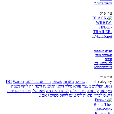
בספייס ג'אם 2
עדי פרל
הסרט האלמנה
השחורה עובר
סופית
לסטרימינג, צפו
בטריילר החדש
עדי פרל
In this category:
טריילר
מארוול
פוסטר
תור: אהבה ורעם
Warner
DC
Bros
הפלאש
מעצר
עזרא מילר
דיסני
האלמנה השחורה
לוקה
נשמה
פיקסאר
קרואלה
דיסני פלוס
לשחרר את גיא
שאנג-צ'י
שירות סטרימינג
ג'יימס לברון
זנדאיה
לוני טונס
ליהוק
ספייס ג'אם 2