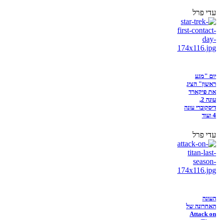
עדי פרל
יום "מגע
ראשון" הציג
את פיקארד
עונה 2,
דיסקוברי עונה
4 ועוד
עדי פרל
העונה
האחרונה של
Attack on