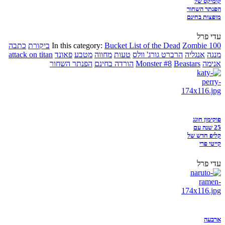
קומיקס של
הפנתר השחור
מופצות בחינם
עדי פרל
Zombie 100
Bucket List of the Dead
In this category:
ביקורת
כתבה
מנגה
אנגליה
הרברט גורג' וולס
טעות
מחווה
מטבע
פאונד
attack on titan
אנימה
Beastars
Monster #8
הורדה בחינם
הפנתר השחור
פוקימון חוגג
25 שנה עם
קליפ חדש של
קייטי פרי
עדי פרל
ארבעה