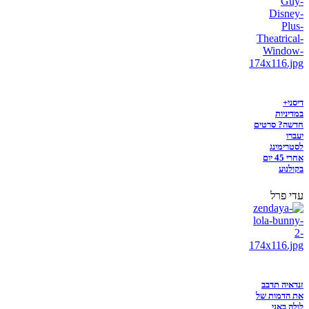
דיסני+
במדיניות
חדשה? סרטים
יעברו
לסטרימינג
אחרי 45 יום
בקולנוע
עדי פרל
זנדאיה תדבב
את הדמות של
לולה באני