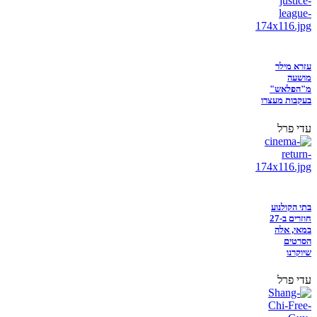
עזרא מילר
מושעה
מ"הפלאש"
בעקבות מעצרו
עדי פרל
בתי הקולנוע
חוזרים ב-27
במאי, אלה
הסרטים
שיוקרנו
עדי פרל