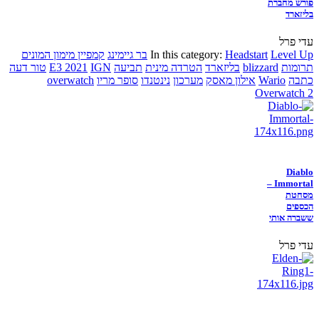
פורש מחברת
בליזארד
עדי פרל
Level Up
Headstart
In this category:
בר גיימינג
קמפיין מימון המונים
תרומות
blizzard
בליזארד
הטרדה מינית
תביעה
IGN
E3 2021
טור דעה
כתבה
Wario
אילון מאסק
מערכון
נינטנדו
סופר מריו
overwatch
Overwatch 2
Diablo
Immortal –
מסחטת
הכספים
ששברה אותי
עדי פרל