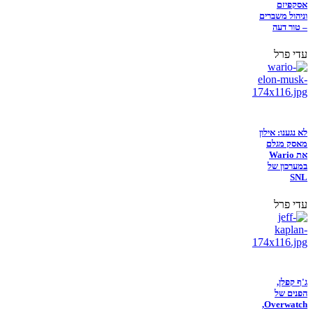
אסקפיזם
וניהול משברים
– טור דעה
עדי פרל
לא נגענו: אילון
מאסק מגלם
את Wario
במערכון של
SNL
עדי פרל
ג'ף קפלן,
הפנים של
Overwatch,