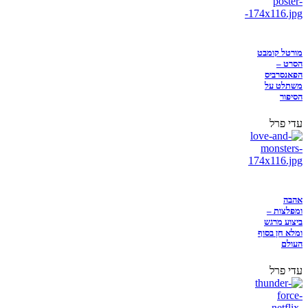
מורטל קומבט
הסרט –
הפאנסרביס
משתלט על
הסיפור
עדי פרל
אהבה
ומפלצות –
ביצוע מרגש
ומלא חן בסוף
העולם
עדי פרל