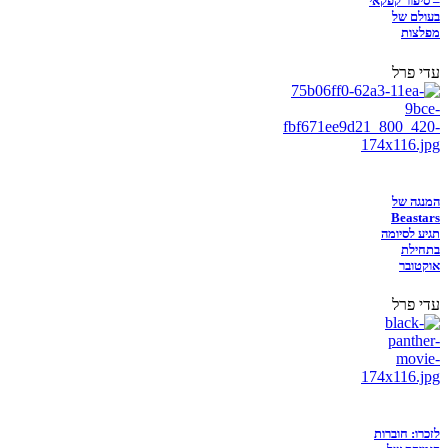
– סיפור קפקאי
בעולם של
מפלצות
עדי פרל
המנגה של
Beastars
תגיע לסיומה
בתחילת
אוקטובר
עדי פרל
לזכרו: חוברות