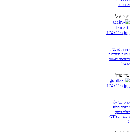
בקליפורניה
ב-2021
עדי פרל
יצירות אומנות
גיקיות מעוררות
השראה ששווה
להכיר
עדי פרל
להקת גורילז
עשתה קליפ
שלם בתוך
המשחק GTA
5