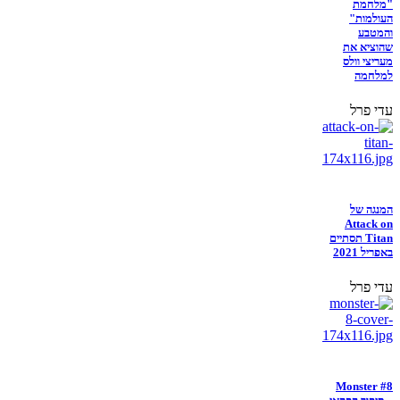
"מלחמת
העולמות"
והמטבע
שהוציא את
מעריצי וולס
למלחמה
עדי פרל
המנגה של
Attack on
Titan תסתיים
באפריל 2021
עדי פרל
Monster #8