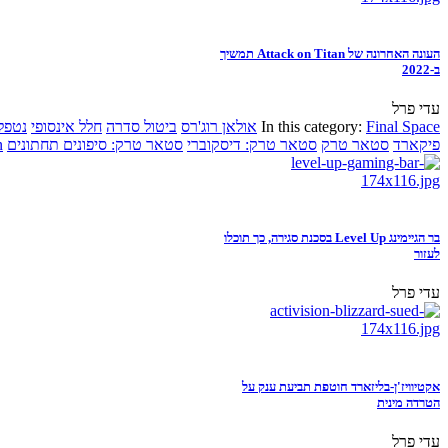
העונה האחרונה של Attack on Titan תמשיך
ב-2022
עדי פרל
Final Space
In this category:
אולאן רוג'רס
ביטול סדרה
חלל אינסופי
נטפל
פיקארד
סטאר טרק
סטאר טרק: דיסקוברי
סטאר טרק: סיפונים תחתונים
n
בר הגיימינג Level Up בסכנת סגירה, כך תוכלו
לעזור
עדי פרל
אקטיוויז'ן-בליזארד חוטפת תביעת ענק על
הטרדה מינית
עדי פרל