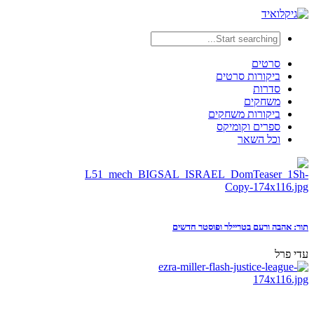
סרטים
ביקורות סרטים
סדרות
משחקים
ביקורות משחקים
ספרים וקומיקס
וכל השאר
תור: אהבה ורעם בטריילר ופוסטר חדשים
עדי פרל