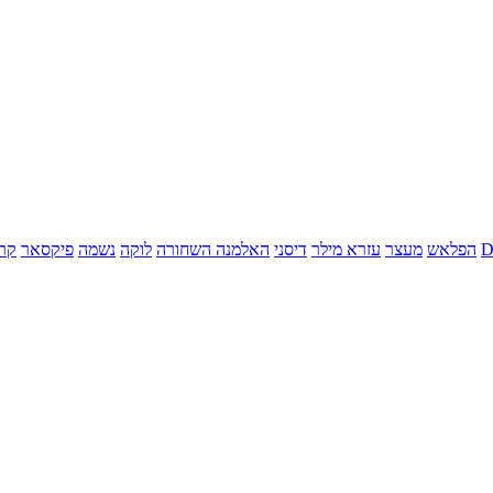
הפלאש
מעצר
עזרא מילר
דיסני
האלמנה השחורה
לוקה
נשמה
פיקסאר
קר