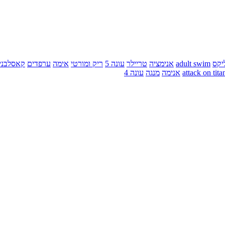
יקס
adult swim
אנימציה
טריילר
עונה 5
ריק ומורטי
אימה
ערפדים
קאסלבני
attack on tita
אנימה
מנגה
עונה 4