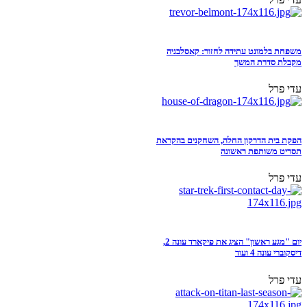
משפחת בלמונט עתידה לחזור: קאסלבניה
מקבלת סדרת המשך
עדי פרל
הפקת בית הדרקון החלה, השחקנים בהקראת
תסריט משותפת ראשונה
עדי פרל
יום "מגע ראשון" הציג את פיקארד עונה 2,
דיסקוברי עונה 4 ועוד
עדי פרל