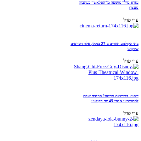
עזרא מילר מושעה מ"הפלאש" בעקבות
מעצרו
עדי פרל
בתי הקולנוע חוזרים ב-27 במאי, אלה הסרטים
שיוקרנו
עדי פרל
דיסני+ במדיניות חדשה? סרטים יעברו
לסטרימינג אחרי 45 יום בקולנוע
עדי פרל