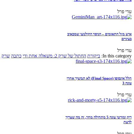
עדי פרל
איש מזל התאומים – הניסוי הקולנועי שמכאיב
בעיניים
עדי פרל
In this category:
ביקורת
החתול של שרק 2: משאלה אחת ודי
כתבה
שרק
א
חלל אינסופי (Final Space) לא תמשיך אחרי
עונה 3
עדי פרל
ריק ומורטי עונה 5 מתחילה מחר, זה מה שצריך
לדעת
עדי פרל