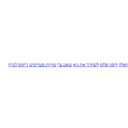
ואלה
דיסני פלוס
לשחרר את גיא
שאנג-צ'י
שירות סטרימינג
ג'יימס לברון