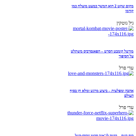
מקום שקט 2 הוא המשך כמעט מוצלח כמו
קודמו
גיל גוטקין
מורטל קומבט הסרט – הפאנסרביס משתלט
על הסיפור
עדי פרל
אהבה ומפלצות – ביצוע מרגש ומלא חן בסוף
העולם
עדי פרל
כוח רעם – בושה לז'אנר סרטי גיבורי-העל