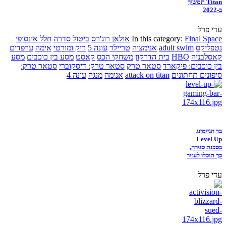
Titan תמשיך
ב-2022
עדי פרל
Final Space
In this category:
אולאן רוג'רס
ביטול סדרה
חלל אינסופי
נטפליקס
adult swim
אנימציה
טריילר
עונה 5
ריק ומורטי
אימה
ערפדים
קאסלבניה
HBO
בית הדרקון
משחקי הכס
קאסט
מסע בין כוכבים
מסע
בין כוכבים: פיקארד
סטאר טרק
סטאר טרק: דיסקוברי
סטאר טרק:
סיפונים תחתונים
attack on titan
אנימה
מנגה
עונה 4
בר הגיימינג
Level Up
בסכנת סגירה,
כך תוכלו לעזור
עדי פרל