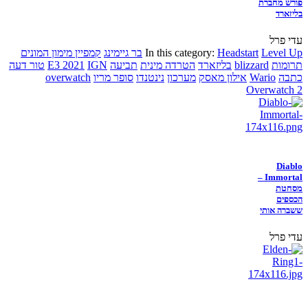
פורש מחברת
בליזארד
עדי פרל
Level Up
Headstart
In this category:
בר גיימינג
קמפיין מימון המונים
תרומות
blizzard
בליזארד
הטרדה מינית
תביעה
IGN
E3 2021
טור דעה
כתבה
Wario
אילון מאסק
מערכון
נינטנדו
סופר מריו
overwatch
Overwatch 2
Diablo
Immortal –
מסחטת
הכספים
ששברה אותי
עדי פרל