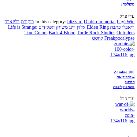
מופלאה?
עדי פרל
Pay2Win
Diablo Immortal
blizzard
In this category:
ביקורת
בליזארד
דיאבלו
כתבה
Elden Ring
אלדן רינג
משחק תפקידים
Life is Strange:
True Colors
Back 4 Blood
Turtle Rock Studios
Outriders
Freakpocalypse
קווסט
Zombie 100
– להפיק את
המיטב
מהאפוקליפסה
עדי פרל