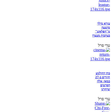
עזרא מילר
מושעה
מ"הפלאש"
בעקבות מעצרו
עדי פרל
בתי הקולנוע
חוזרים ב-27
במאי, אלה
הסרטים
שיוקרנו
עדי פרל