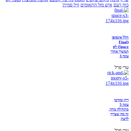
כוח רעם
איש מזל התאומים
וויל סמית'
חלל אינסופי
(Final
Space) לא
תמשיך אחרי
עונה 3
עדי פרל
ריק ומורטי
עונה 5
מתחילה מחר,
זה מה שצריך
לדעת
עדי פרל