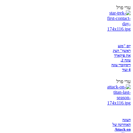
עדי פרל
יום "מגע
ראשון" הציג
את פיקארד
עונה 2,
דיסקוברי עונה
4 ועוד
עדי פרל
העונה
האחרונה של
Attack on