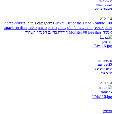
קומיקס של
הפנתר השחור
מופצות בחינם
עדי פרל
Zombie 100
Bucket List of the Dead
In this category:
ביקורת
כתבה
מנגה
אנגליה
הרברט גורג' וולס
טעות
מחווה
מטבע
פאונד
attack on titan
אנימה
Beastars
Monster #8
הורדה בחינם
הפנתר השחור
פוקימון חוגג
25 שנה עם
קליפ חדש של
קייטי פרי
עדי פרל
ארבעה