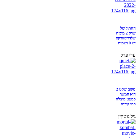
החתול של
שרק 2 מוכיח
שלדרימוורקס
יש 9 נשמות
עדי פרל
מקום שקט 2
הוא המשך
כמעט מוצלח
כמו קודמו
גיל גוטקין