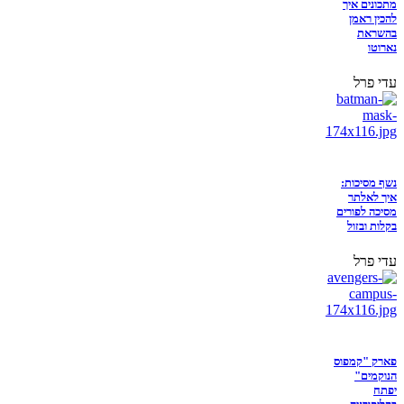
מתכונים איך
להכין ראמן
בהשראת
נארוטו
עדי פרל
נשף מסיכות:
איך לאלתר
מסיכה לפורים
בקלות ובזול
עדי פרל
פארק "קמפוס
הנוקמים"
יפתח