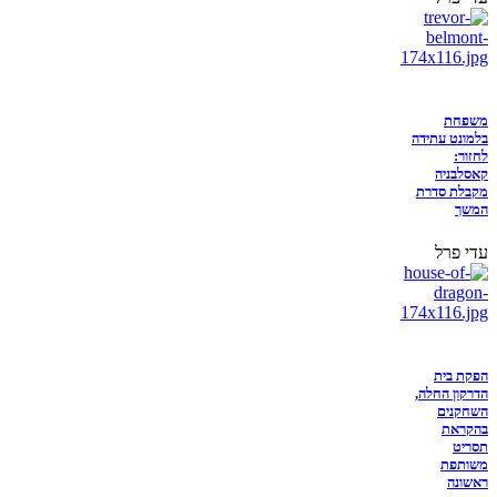
משפחת
בלמונט עתידה
לחזור:
קאסלבניה
מקבלת סדרת
המשך
עדי פרל
הפקת בית
הדרקון החלה,
השחקנים
בהקראת
תסריט
משותפת
ראשונה