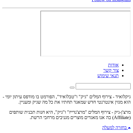
אודות
צור קשר
תנאי שימוש
גיקלואיד - צירוף המלים "גיק" ו"טבלואיד", הפורמט בו מודפס עיתון יומי -
הוא מגזין אינטרנטי חדש שמאגד תחתיו את כל מה שגיק ומעניין.
מרצ'ן-גיק - צירוף המלים "מרצ'נדייז" ו"גיק", היא חנות תכנית שותפים
(Affiliate) בה אנו מאגדים מוצרים מגניבים מרחבי הרשת.
בחזרה למעלה