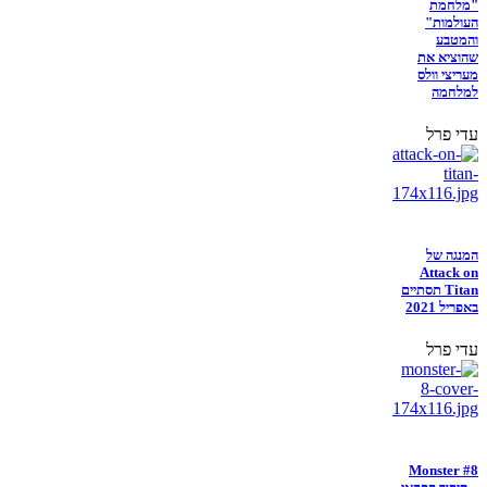
"מלחמת
העולמות"
והמטבע
שהוציא את
מעריצי וולס
למלחמה
עדי פרל
המנגה של
Attack on
Titan תסתיים
באפריל 2021
עדי פרל
Monster #8