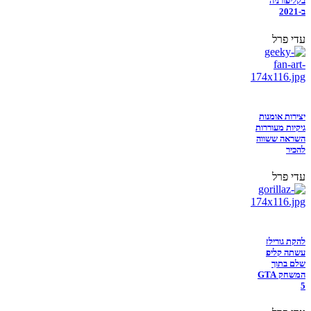
בקליפורניה
ב-2021
עדי פרל
יצירות אומנות
גיקיות מעוררות
השראה ששווה
להכיר
עדי פרל
להקת גורילז
עשתה קליפ
שלם בתוך
המשחק GTA
5