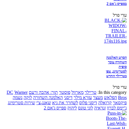
בספייס ג'אם 2
עדי פרל
הסרט האלמנה
השחורה עובר
סופית
לסטרימינג, צפו
בטריילר החדש
עדי פרל
In this category:
טריילר
מארוול
פוסטר
תור: אהבה ורעם
Warner
DC
Bros
הפלאש
מעצר
עזרא מילר
דיסני
האלמנה השחורה
לוקה
נשמה
פיקסאר
קרואלה
דיסני פלוס
לשחרר את גיא
שאנג-צ'י
שירות סטרימינג
ג'יימס לברון
זנדאיה
לוני טונס
ליהוק
ספייס ג'אם 2