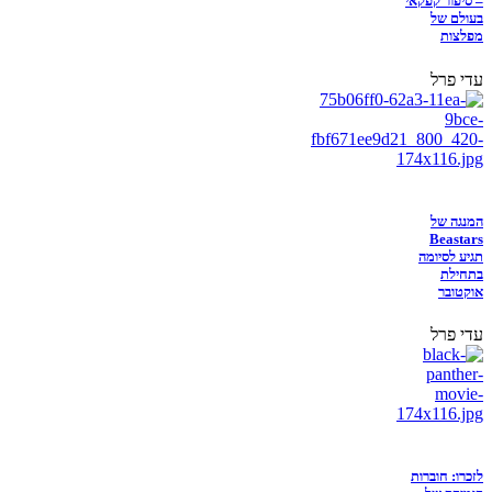
– סיפור קפקאי
בעולם של
מפלצות
עדי פרל
המנגה של
Beastars
תגיע לסיומה
בתחילת
אוקטובר
עדי פרל
לזכרו: חוברות