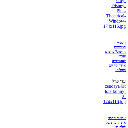
דיסני+
במדיניות
חדשה? סרטים
יעברו
לסטרימינג
אחרי 45 יום
בקולנוע
עדי פרל
זנדאיה תדבב
את הדמות של
לולה באני