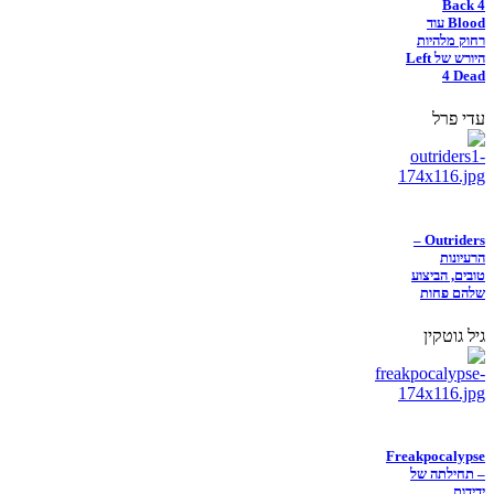
Back 4
Blood עוד
רחוק מלהיות
היורש של Left
4 Dead
עדי פרל
Outriders –
הרעיונות
טובים, הביצוע
שלהם פחות
גיל גוטקין
Freakpocalypse
– תחילתה של
ידידות