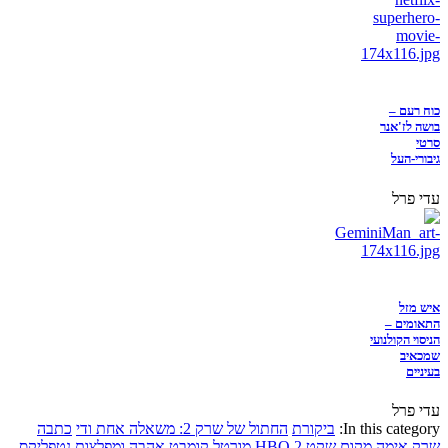
כוח רעם –
בושה לז'אנר
סרטי
גיבורי-העל
עדי פרל
איש מזל
התאומים –
הניסוי הקולנועי
שמכאיב
בעיניים
עדי פרל
In this category:
ביקורת
החתול של שרק 2: משאלה אחת ודי
כתבה
שרק
אימה
מקום שקט 2
HBO
מורטל קומבט
אהבה ומפלצות
נטפליקס