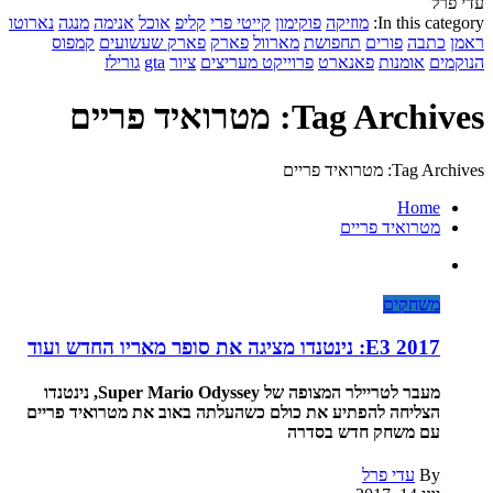
עדי פרל
In this category:
מוזיקה
פוקימון
קייטי פרי
קליפ
אוכל
אנימה
מנגה
נארוטו
ראמן
כתבה
פורים
תחפושת
מארוול
פארק
פארק שעשועים
קמפוס
הנוקמים
אומנות
פאנארט
פרוייקט מעריצים
ציור
gta
גורילז
Tag Archives: מטרואיד פריים
Tag Archives: מטרואיד פריים
Home
מטרואיד פריים
משחקים
E3 2017: נינטנדו מציגה את סופר מאריו החדש ועוד
מעבר לטריילר המצופה של Super Mario Odyssey, נינטנדו
הצליחה להפתיע את כולם כשהעלתה באוב את מטרואיד פריים
עם משחק חדש בסדרה
By
עדי פרל