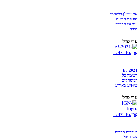
אקטיוויז'ן-בליזארד
חוטפת תביעת
ענק על הטרדה
מינית
עדי פרל
E3 2021 –
רשימת כל
המשחקים
שיופיעו באירוע
עדי פרל
בעקבות תקרית
IGN: על