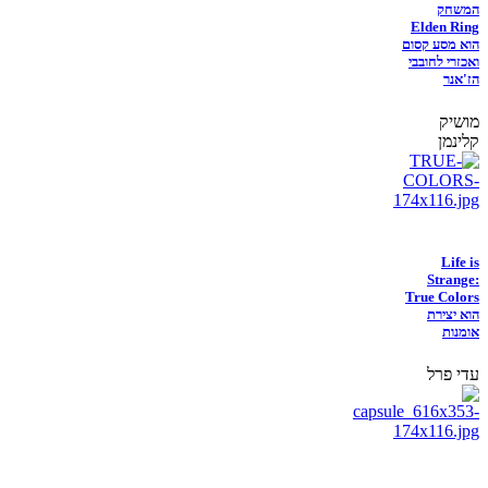
המשחק
Elden Ring
הוא מסע קסום
ואכזרי לחובבי
הז'אנר
מושיק
קלינמן
Life is
Strange:
True Colors
הוא יצירת
אומנות
עדי פרל