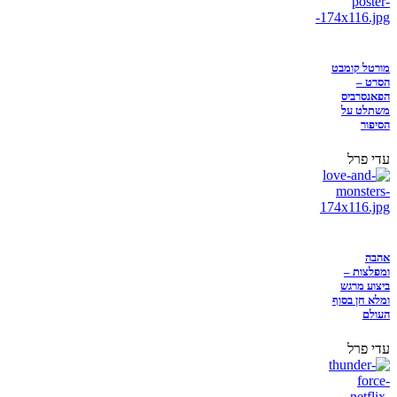
מורטל קומבט
הסרט –
הפאנסרביס
משתלט על
הסיפור
עדי פרל
אהבה
ומפלצות –
ביצוע מרגש
ומלא חן בסוף
העולם
עדי פרל