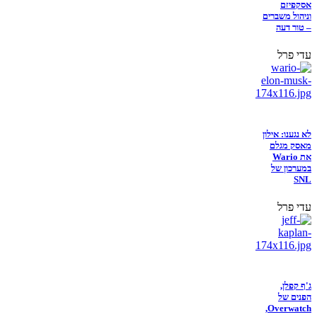
אסקפיזם
וניהול משברים
– טור דעה
עדי פרל
לא נגענו: אילון
מאסק מגלם
את Wario
במערכון של
SNL
עדי פרל
ג'ף קפלן,
הפנים של
Overwatch,