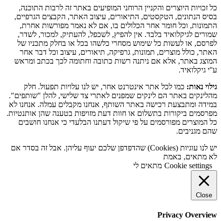
כל זכויות היוצרים והקניין הרוחני המופיעים באתר זה לרבות התוכנה,
בסיס הנתונים, הטקסטים, התיאורים, עיצוב האתר, הקבצים הגרפיים,
התמונות, וכל חומר אחר הכלולים בו, אם לא נאמר מפורשות אחרת,
שמורים לגיקלואיד בלבד. אין להפיץ, לשכפל, להעתיק, למכור, לשדר,
לפרסם, או לעשות כל שימוש מסחרי כלשהו בכל או בחלק מתכניו של
האתר, כולל מוצרים, תמונות, גרפיקה, תיאורים, עיצוב וכל דבר אחר
המוצג באתר, אלא אם ניתנה רשות כתובה וחתומה לכך בכתב ומראש
ע''י גיקלואיד.
גילוי נאות:
כמו לכל אתר אינטרנט אחר, יש לנו עלויות תפעול. חלק
מהלינקים באתר הם לינקים שמפנים לאתרי צד שלישי, להלן "שותפים".
במידה ומתבצעת רכישה באתר השותף, אנחנו מקבלים עמלה. אנחנו לא
מפרסמים ביקורות בתשלום או חוות דעת מזויפות בטענה שהן אותנטיות.
כל המוצרים מפורסמים על פי שיקול דעתנו הבלעדי כי אנחנו חושבים
שהם מגניבים.
יש לנו עוגיות (Cookies) שהדפדפן שלכם יעוף עליהן. אבל זה בסדר אם
לא מתאים, באמת
Cookie settings
מתאים לי
Close
Privacy Overview