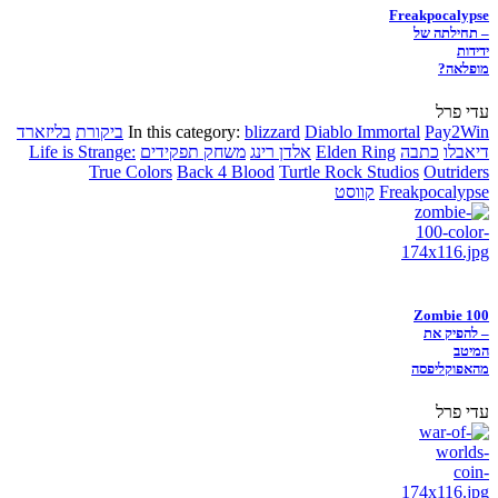
Freakpocalypse
– תחילתה של
ידידות
מופלאה?
עדי פרל
Pay2Win
Diablo Immortal
blizzard
In this category:
ביקורת
בליזארד
דיאבלו
כתבה
Elden Ring
אלדן רינג
משחק תפקידים
Life is Strange:
True Colors
Back 4 Blood
Turtle Rock Studios
Outriders
Freakpocalypse
קווסט
Zombie 100
– להפיק את
המיטב
מהאפוקליפסה
עדי פרל