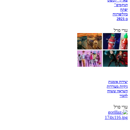
פארק "קמפוס
הנוקמים"
יפתח
בקליפורניה
ב-2021
עדי פרל
יצירות אומנות
גיקיות מעוררות
השראה ששווה
להכיר
עדי פרל