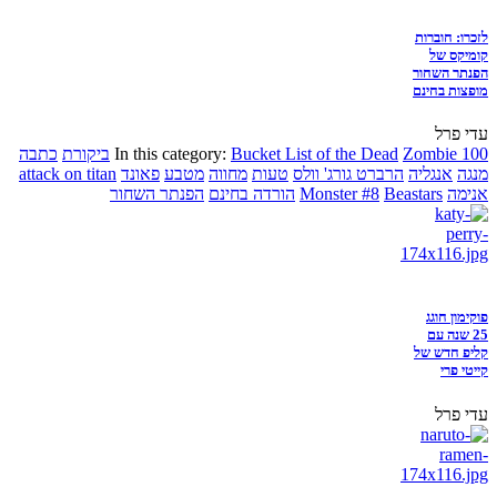
לזכרו: חוברות
קומיקס של
הפנתר השחור
מופצות בחינם
עדי פרל
Zombie 100
Bucket List of the Dead
In this category:
ביקורת
כתבה
מנגה
אנגליה
הרברט גורג' וולס
טעות
מחווה
מטבע
פאונד
attack on titan
אנימה
Beastars
Monster #8
הורדה בחינם
הפנתר השחור
פוקימון חוגג
25 שנה עם
קליפ חדש של
קייטי פרי
עדי פרל