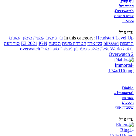
ג'ף קפלן,
הפנים של
Overwatch,
פורש מחברת
בליזארד
עדי פרל
Level Up
Headstart
In this category:
בר גיימינג
קמפיין מימון המונים
תרומות
blizzard
בליזארד
הטרדה מינית
תביעה
IGN
E3 2021
טור דעה
כתבה
Wario
אילון מאסק
מערכון
נינטנדו
סופר מריו
overwatch
Overwatch 2
Diablo
Immortal –
מסחטת
הכספים
ששברה אותי
עדי פרל