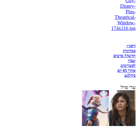
דיסני+
במדיניות
חדשה? סרטים
יעברו
לסטרימינג
אחרי 45 יום
בקולנוע
עדי פרל