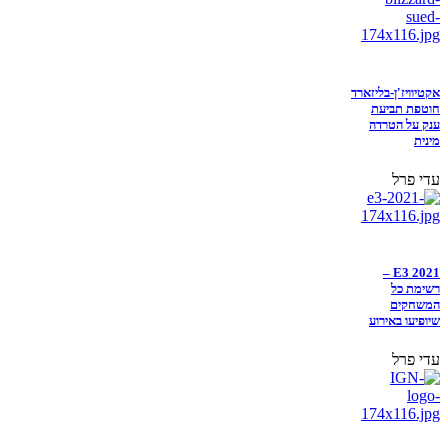
אקטיוויז'ן-בליזארד
חוטפת תביעת
ענק על הטרדה
מינית
עדי פרל
E3 2021 –
רשימת כל
המשחקים
שיופיעו באירוע
עדי פרל