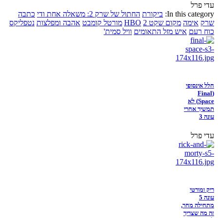
עדי פרל
In this category:
ביקורת
החתול של שרק 2: משאלה אחת ודי
כתבה
שרק
אימה
מקום שקט 2
HBO
מורטל קומבט
אהבה ומפלצות
נטפליקס
כוח רעם
איש מזל התאומים
וויל סמית'
חלל אינסופי
(Final
Space) לא
תמשיך אחרי
עונה 3
עדי פרל
ריק ומורטי
עונה 5
מתחילה מחר,
זה מה שצריך