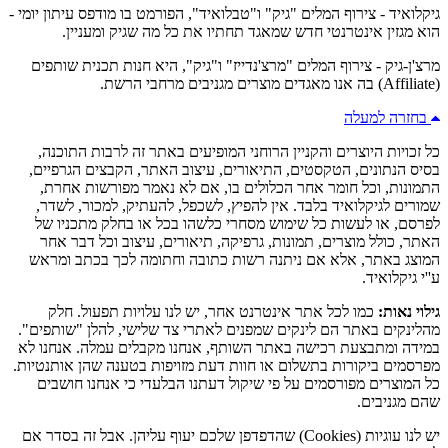
גיקלואיד - צירוף המלים "גיק" ו"טבלואיד", הפורמט בו מודפס עיתון יומי -
הוא מגזין אינטרנטי חדש שמאגד תחתיו את כל מה שגיק ומעניין.
מרצ'ן-גיק - צירוף המלים "מרצ'נדייז" ו"גיק", היא חנות תכנית שותפים
(Affiliate) בה אנו מאגדים מוצרים מגניבים מרחבי הרשת.
בחזרה למעלה
כל זכויות היוצרים והקניין הרוחני המופיעים באתר זה לרבות התוכנה,
בסיס הנתונים, הטקסטים, התיאורים, עיצוב האתר, הקבצים הגרפיים,
התמונות, וכל חומר אחר הכלולים בו, אם לא נאמר מפורשות אחרת,
שמורים לגיקלואיד בלבד. אין להפיץ, לשכפל, להעתיק, למכור, לשדר,
לפרסם, או לעשות כל שימוש מסחרי כלשהו בכל או בחלק מתכניו של
האתר, כולל מוצרים, תמונות, גרפיקה, תיאורים, עיצוב וכל דבר אחר
המוצג באתר, אלא אם ניתנה רשות כתובה וחתומה לכך בכתב ומראש
ע''י גיקלואיד.
גילוי נאות:
כמו לכל אתר אינטרנט אחר, יש לנו עלויות תפעול. חלק
מהלינקים באתר הם לינקים שמפנים לאתרי צד שלישי, להלן "שותפים".
במידה ומתבצעת רכישה באתר השותף, אנחנו מקבלים עמלה. אנחנו לא
מפרסמים ביקורות בתשלום או חוות דעת מזויפות בטענה שהן אותנטיות.
כל המוצרים מפורסמים על פי שיקול דעתנו הבלעדי כי אנחנו חושבים
שהם מגניבים.
יש לנו עוגיות (Cookies) שהדפדפן שלכם יעוף עליהן. אבל זה בסדר אם