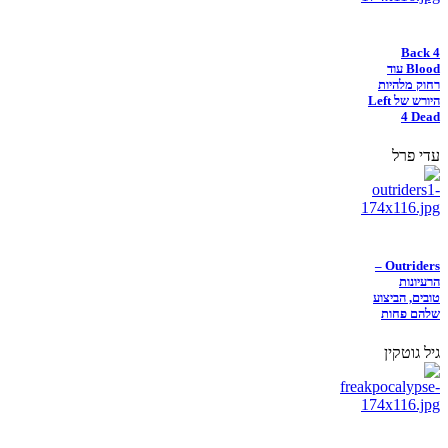
Back 4
Blood עוד
רחוק מלהיות
היורש של Left
4 Dead
עדי פרל
Outriders –
הרעיונות
טובים, הביצוע
שלהם פחות
גיל גוטקין