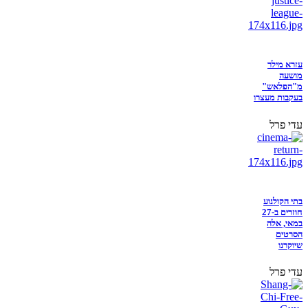
עזרא מילר
מושעה
מ"הפלאש"
בעקבות מעצרו
עדי פרל
בתי הקולנוע
חוזרים ב-27
במאי, אלה
הסרטים
שיוקרנו
עדי פרל