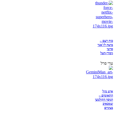
כוח רעם –
בושה לז'אנר
סרטי
גיבורי-העל
עדי פרל
איש מזל
התאומים –
הניסוי הקולנועי
שמכאיב
בעיניים