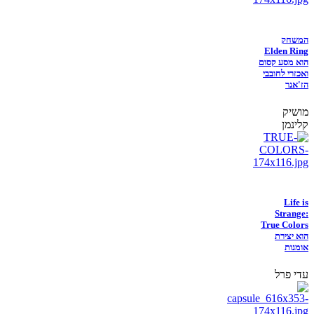
המשחק
Elden Ring
הוא מסע קסום
ואכזרי לחובבי
הז'אנר
מושיק
קלינמן
Life is
Strange:
True Colors
הוא יצירת
אומנות
עדי פרל