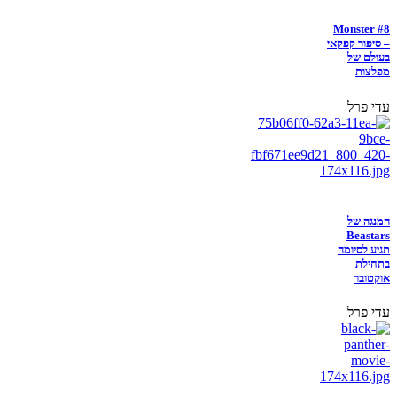
Monster #8
– סיפור קפקאי
בעולם של
מפלצות
עדי פרל
המנגה של
Beastars
תגיע לסיומה
בתחילת
אוקטובר
עדי פרל