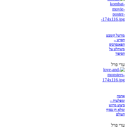
מורטל קומבט
הסרט –
הפאנסרביס
משתלט על
הסיפור
עדי פרל
אהבה
ומפלצות –
ביצוע מרגש
ומלא חן בסוף
העולם
עדי פרל