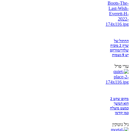
החתול של
שרק 2 מוכיח
שלדרימוורקס
יש 9 נשמות
עדי פרל
מקום שקט 2
הוא המשך
כמעט מוצלח
כמו קודמו
גיל גוטקין