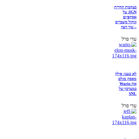
בעקבות תקרית
IGN: על
אסקפיזם
וניהול משברים
– טור דעה
עדי פרל
לא נגענו: אילון
מאסק מגלם
את Wario
במערכון של
SNL
עדי פרל