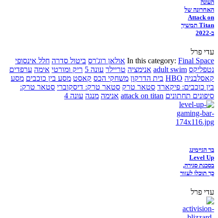
העונה
האחרונה של
Attack on
Titan תמשיך
ב-2022
עדי פרל
Final Space
In this category:
אולאן רוג'רס
ביטול סדרה
חלל אינסופי
נטפליקס
adult swim
אנימציה
טריילר
עונה 5
ריק ומורטי
אימה
ערפדים
קאסלבניה
HBO
בית הדרקון
משחקי הכס
קאסט
מסע בין כוכבים
מסע
בין כוכבים: פיקארד
סטאר טרק
סטאר טרק: דיסקוברי
סטאר טרק:
סיפונים תחתונים
attack on titan
אנימה
מנגה
עונה 4
בר הגיימינג
Level Up
בסכנת סגירה,
כך תוכלו לעזור
עדי פרל