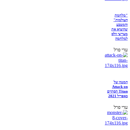
"מלחמת
העולמות"
והמטבע
שהוציא את
מעריצי וולס
למלחמה
עדי פרל
המנגה של
Attack on
Titan תסתיים
באפריל 2021
עדי פרל