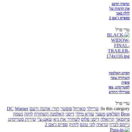
זנדאיה תדבב
את הדמות של
לולה באני
בספייס ג'אם 2
עדי פרל
הסרט האלמנה
השחורה עובר
סופית
לסטרימינג, צפו
בטריילר החדש
עדי פרל
In this category:
טריילר
מארוול
פוסטר
תור: אהבה ורעם
Warner
DC
Bros
הפלאש
מעצר
עזרא מילר
דיסני
האלמנה השחורה
לוקה
נשמה
פיקסאר
קרואלה
דיסני פלוס
לשחרר את גיא
שאנג-צ'י
שירות סטרימינג
ג'יימס לברון
זנדאיה
לוני טונס
ליהוק
ספייס ג'אם 2