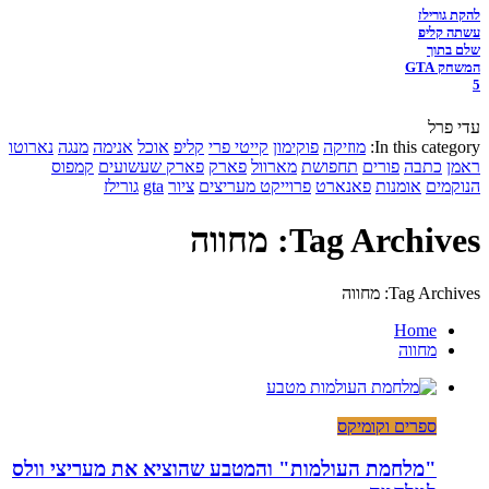
להקת גורילז
עשתה קליפ
שלם בתוך
המשחק GTA
5
עדי פרל
In this category:
מוזיקה
פוקימון
קייטי פרי
קליפ
אוכל
אנימה
מנגה
נארוטו
ראמן
כתבה
פורים
תחפושת
מארוול
פארק
פארק שעשועים
קמפוס
הנוקמים
אומנות
פאנארט
פרוייקט מעריצים
ציור
gta
גורילז
Tag Archives: מחווה
Tag Archives: מחווה
Home
מחווה
ספרים וקומיקס
"מלחמת העולמות" והמטבע שהוציא את מעריצי וולס