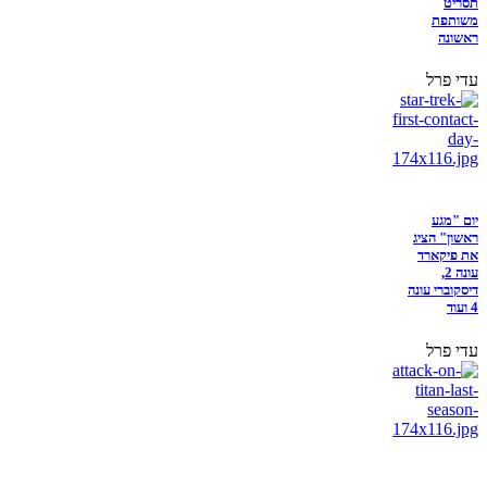
תסריט
משותפת
ראשונה
עדי פרל
יום "מגע
ראשון" הציג
את פיקארד
עונה 2,
דיסקוברי עונה
4 ועוד
עדי פרל