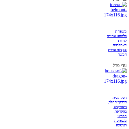
משפחת
בלמונט עתידה
לחזור:
קאסלבניה
מקבלת סדרת
המשך
עדי פרל
הפקת בית
הדרקון החלה,
השחקנים
בהקראת
תסריט
משותפת
ראשונה