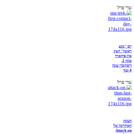
עדי פרל
יום "מגע
ראשון" הציג
את פיקארד
עונה 2,
דיסקוברי עונה
4 ועוד
עדי פרל
העונה
האחרונה של
Attack on