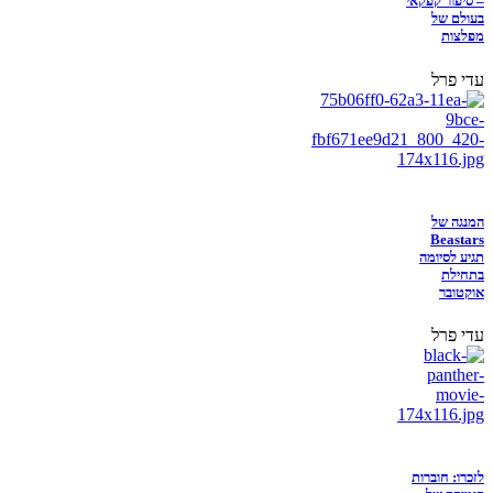
– סיפור קפקאי
בעולם של
מפלצות
עדי פרל
המנגה של
Beastars
תגיע לסיומה
בתחילת
אוקטובר
עדי פרל
לזכרו: חוברות