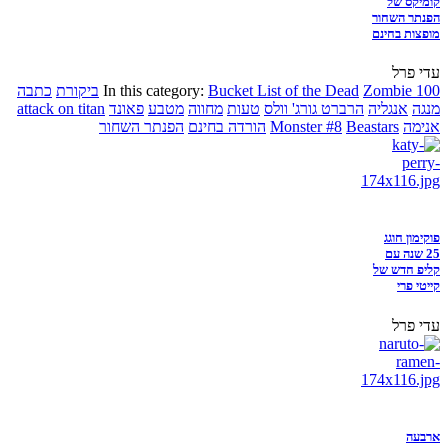
קומיקס של
הפנתר השחור
מופצות בחינם
עדי פרל
Zombie 100
Bucket List of the Dead
In this category:
ביקורת
כתבה
מנגה
אנגליה
הרברט גורג' וולס
טעות
מחווה
מטבע
פאונד
attack on titan
אנימה
Beastars
Monster #8
הורדה בחינם
הפנתר השחור
פוקימון חוגג
25 שנה עם
קליפ חדש של
קייטי פרי
עדי פרל
ארבעה