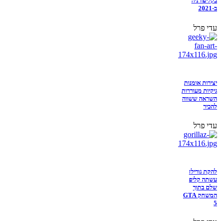
בקליפורניה
ב-2021
עדי פרל
יצירות אומנות
גיקיות מעוררות
השראה ששווה
להכיר
עדי פרל
להקת גורילז
עשתה קליפ
שלם בתוך
המשחק GTA
5