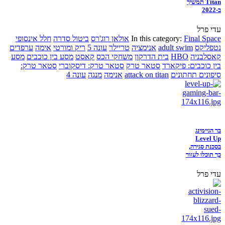
Titan תמשיך
ב-2022
עדי פרל
Final Space
In this category:
אולאן רוג'רס
ביטול סדרה
חלל אינסופי
נטפליקס
adult swim
אנימציה
טריילר
עונה 5
ריק ומורטי
אימה
ערפדים
קאסלבניה
HBO
בית הדרקון
משחקי הכס
קאסט
מסע בין כוכבים
מסע
בין כוכבים: פיקארד
סטאר טרק
סטאר טרק: דיסקוברי
סטאר טרק:
סיפונים תחתונים
attack on titan
אנימה
מנגה
עונה 4
בר הגיימינג
Level Up
בסכנת סגירה,
כך תוכלו לעזור
עדי פרל