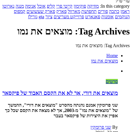
עדי פרל
In this category:
מוזיקה
פוקימון
קייטי פרי
קליפ
אוכל
אנימה
מנגה
נארוטו
ראמן
כתבה
פורים
תחפושת
מארוול
פארק
פארק שעשועים
קמפוס
הנוקמים
אומנות
פאנארט
פרוייקט מעריצים
ציור
gta
גורילז
Tag Archives: מוצאים את נמו
Tag Archives: מוצאים את נמו
Home
מוצאים את נמו
סרטים
מוצאים את דורי, אך לא את הקסם האבוד של פיקסאר
שני פרומקין אמנם נהנתה מהסרט "מוצאים את דורי", ההמשך
של "מוצאים את נמו" מ-2003, אך לא מצאה את הקסם שכל כך
אפיין את היצירות של פיקסאר בעבר
By
שני פרומקין