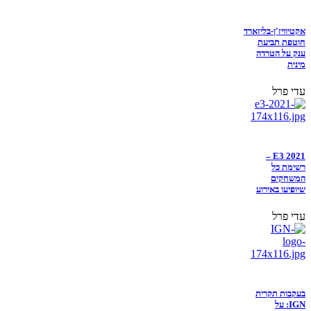
אקטיוויז'ן-בליזארד
חוטפת תביעת
ענק על הטרדה
מינית
עדי פרל
E3 2021 –
רשימת כל
המשחקים
שיופיעו באירוע
עדי פרל
בעקבות תקרית
IGN: על