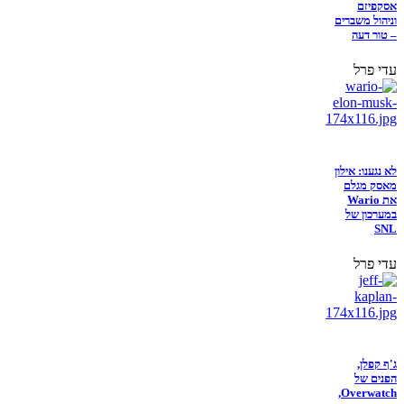
אסקפיזם
וניהול משברים
– טור דעה
עדי פרל
לא נגענו: אילון
מאסק מגלם
את Wario
במערכון של
SNL
עדי פרל
ג'ף קפלן,
הפנים של
Overwatch,