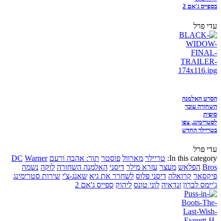
בספייס ג'אם 2
עדי פרל
הסרט האלמנה
השחורה עובר
סופית
לסטרימינג, צפו
בטריילר החדש
עדי פרל
In this category:
טריילר
מארוול
פוסטר
תור: אהבה ורעם
Warner
DC
Bros
הפלאש
מעצר
עזרא מילר
דיסני
האלמנה השחורה
לוקה
נשמה
פיקסאר
קרואלה
דיסני פלוס
לשחרר את גיא
שאנג-צ'י
שירות סטרימינג
ג'יימס לברון
זנדאיה
לוני טונס
ליהוק
ספייס ג'אם 2