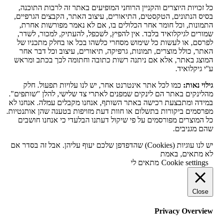
כל זכויות היוצרים והקניין הרוחני המופיעים באתר זה לרבות התוכנה,
בסיס הנתונים, הטקסטים, התיאורים, עיצוב האתר, הקבצים הגרפיים,
התמונות, וכל חומר אחר הכלולים בו, אם לא נאמר מפורשות אחרת,
שמורים לגיקלואיד בלבד. אין להפיץ, לשכפל, להעתיק, למכור, לשדר,
לפרסם, או לעשות כל שימוש מסחרי כלשהו בכל או בחלק מתכניו של
האתר, כולל מוצרים, תמונות, גרפיקה, תיאורים, עיצוב וכל דבר אחר
המוצג באתר, אלא אם ניתנה רשות כתובה וחתומה לכך בכתב ומראש
ע''י גיקלואיד.
גילוי נאות:
כמו לכל אתר אינטרנט אחר, יש לנו עלויות תפעול. חלק
מהלינקים באתר הם לינקים שמפנים לאתרי צד שלישי, להלן "שותפים".
במידה ומתבצעת רכישה באתר השותף, אנחנו מקבלים עמלה. אנחנו לא
מפרסמים ביקורות בתשלום או חוות דעת מזויפות בטענה שהן אותנטיות.
כל המוצרים מפורסמים על פי שיקול דעתנו הבלעדי כי אנחנו חושבים
שהם מגניבים.
יש לנו עוגיות (Cookies) שהדפדפן שלכם יעוף עליהן. אבל זה בסדר אם
לא מתאים, באמת
Cookie settings
מתאים לי
Close
Privacy Overview