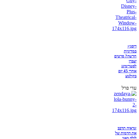
דיסני+
במדיניות
חדשה? סרטים
יעברו
לסטרימינג
אחרי 45 יום
בקולנוע
עדי פרל
זנדאיה תדבב
את הדמות של
לולה באני