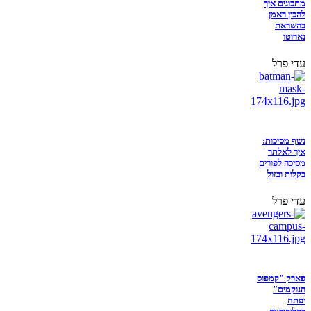
מתכונים איך
להכין ראמן
בהשראת
נארוטו
עדי פרל
נשף מסיכות:
איך לאלתר
מסיכה לפורים
בקלות ובזול
עדי פרל
פארק "קמפוס
הנוקמים"
יפתח