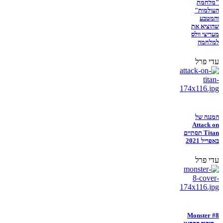
"מלחמת
העולמות"
והמטבע
שהוציא את
מעריצי וולס
למלחמה
עדי פרל
המנגה של
Attack on
Titan תסתיים
באפריל 2021
עדי פרל
Monster #8