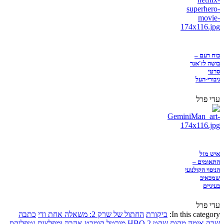
כוח רעם –
בושה לז'אנר
סרטי
גיבורי-העל
עדי פרל
איש מזל
התאומים –
הניסוי הקולנועי
שמכאיב
בעיניים
עדי פרל
In this category:
ביקורת
החתול של שרק 2: משאלה אחת ודי
כתבה
שרק
אימה
מקום שקט 2
HBO
מורטל קומבט
אהבה ומפלצות
נטפליקס