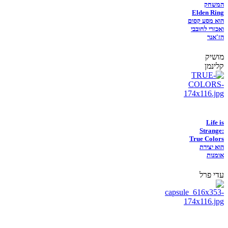
המשחק
Elden Ring
הוא מסע קסום
ואכזרי לחובבי
הז'אנר
מושיק
קלינמן
Life is
Strange:
True Colors
הוא יצירת
אומנות
עדי פרל