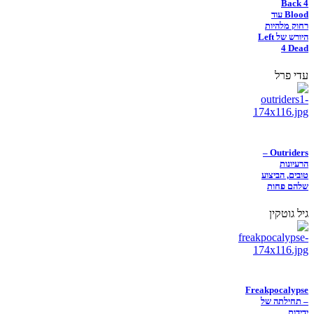
Back 4
Blood עוד
רחוק מלהיות
היורש של Left
4 Dead
עדי פרל
Outriders –
הרעיונות
טובים, הביצוע
שלהם פחות
גיל גוטקין
Freakpocalypse
– תחילתה של
ידידות