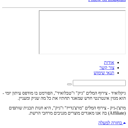
אודות
צור קשר
תנאי שימוש
גיקלואיד - צירוף המלים "גיק" ו"טבלואיד", הפורמט בו מודפס עיתון יומי -
הוא מגזין אינטרנטי חדש שמאגד תחתיו את כל מה שגיק ומעניין.
מרצ'ן-גיק - צירוף המלים "מרצ'נדייז" ו"גיק", היא חנות תכנית שותפים
(Affiliate) בה אנו מאגדים מוצרים מגניבים מרחבי הרשת.
בחזרה למעלה