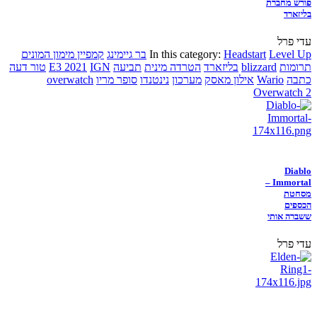
פורש מחברת
בליזארד
עדי פרל
Level Up
Headstart
In this category:
בר גיימינג
קמפיין מימון המונים
תרומות
blizzard
בליזארד
הטרדה מינית
תביעה
IGN
E3 2021
טור דעה
כתבה
Wario
אילון מאסק
מערכון
נינטנדו
סופר מריו
overwatch
Overwatch 2
Diablo
Immortal –
מסחטת
הכספים
ששברה אותי
עדי פרל