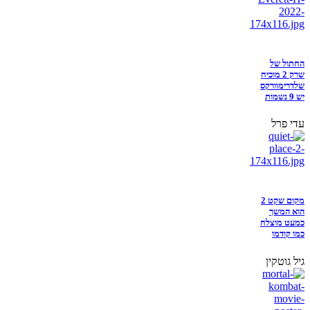
החתול של
שרק 2 מוכיח
שלדרימוורקס
יש 9 נשמות
עדי פרל
מקום שקט 2
הוא המשך
כמעט מוצלח
כמו קודמו
גיל גוטקין