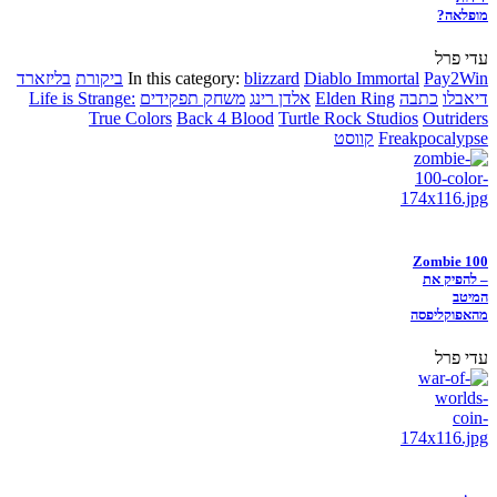
מופלאה?
עדי פרל
Pay2Win
Diablo Immortal
blizzard
In this category:
ביקורת
בליזארד
דיאבלו
כתבה
Elden Ring
אלדן רינג
משחק תפקידים
Life is Strange:
True Colors
Back 4 Blood
Turtle Rock Studios
Outriders
Freakpocalypse
קווסט
Zombie 100
– להפיק את
המיטב
מהאפוקליפסה
עדי פרל