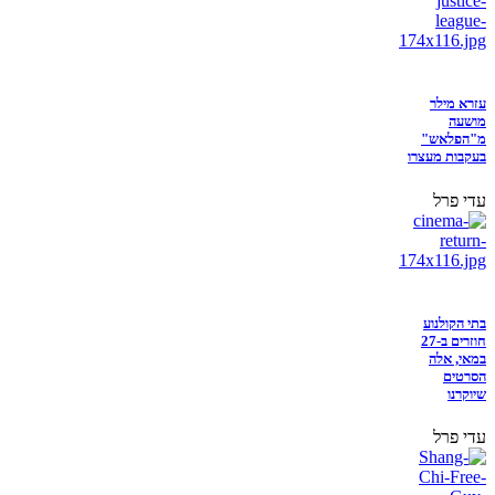
עזרא מילר
מושעה
מ"הפלאש"
בעקבות מעצרו
עדי פרל
בתי הקולנוע
חוזרים ב-27
במאי, אלה
הסרטים
שיוקרנו
עדי פרל