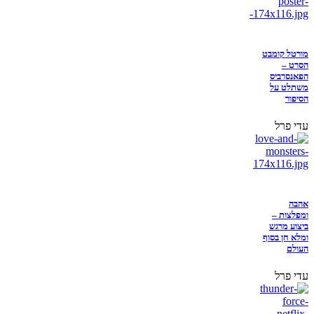
מורטל קומבט
הסרט –
הפאנסרביס
משתלט על
הסיפור
עדי פרל
אהבה
ומפלצות –
ביצוע מרגש
ומלא חן בסוף
העולם
עדי פרל