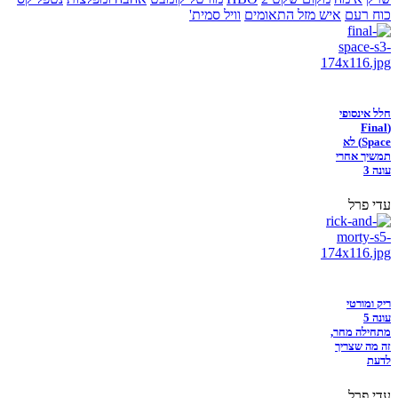
כוח רעם
איש מזל התאומים
וויל סמית'
חלל אינסופי
(Final
Space) לא
תמשיך אחרי
עונה 3
עדי פרל
ריק ומורטי
עונה 5
מתחילה מחר,
זה מה שצריך
לדעת
עדי פרל