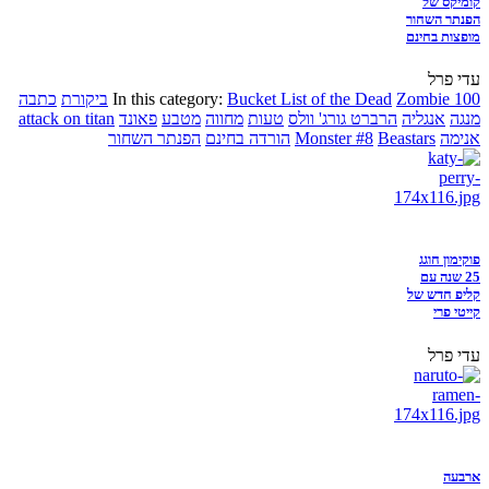
קומיקס של
הפנתר השחור
מופצות בחינם
עדי פרל
Zombie 100
Bucket List of the Dead
In this category:
ביקורת
כתבה
מנגה
אנגליה
הרברט גורג' וולס
טעות
מחווה
מטבע
פאונד
attack on titan
אנימה
Beastars
Monster #8
הורדה בחינם
הפנתר השחור
פוקימון חוגג
25 שנה עם
קליפ חדש של
קייטי פרי
עדי פרל
ארבעה