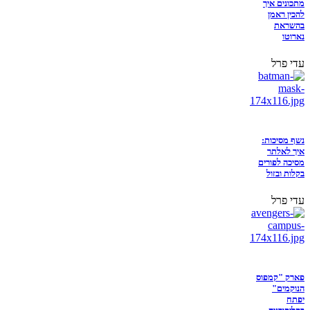
מתכונים איך
להכין ראמן
בהשראת
נארוטו
עדי פרל
נשף מסיכות:
איך לאלתר
מסיכה לפורים
בקלות ובזול
עדי פרל
פארק "קמפוס
הנוקמים"
יפתח