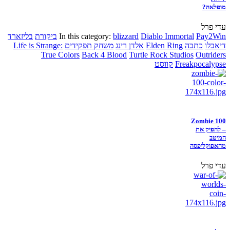
מופלאה?
עדי פרל
Pay2Win
Diablo Immortal
blizzard
In this category:
ביקורת
בליזארד
דיאבלו
כתבה
Elden Ring
אלדן רינג
משחק תפקידים
Life is Strange:
True Colors
Back 4 Blood
Turtle Rock Studios
Outriders
Freakpocalypse
קווסט
Zombie 100
– להפיק את
המיטב
מהאפוקליפסה
עדי פרל