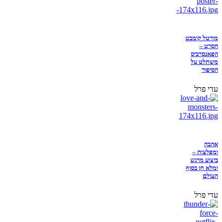
מורטל קומבט
הסרט –
הפאנסרביס
משתלט על
הסיפור
עדי פרל
אהבה
ומפלצות –
ביצוע מרגש
ומלא חן בסוף
העולם
עדי פרל