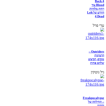
Back 4
Blood עוד
רחוק מלהיות
היורש של Left
4 Dead
עדי פרל
Outriders –
הרעיונות
טובים, הביצוע
שלהם פחות
גיל גוטקין
Freakpocalypse
– תחילתה של
ידידות