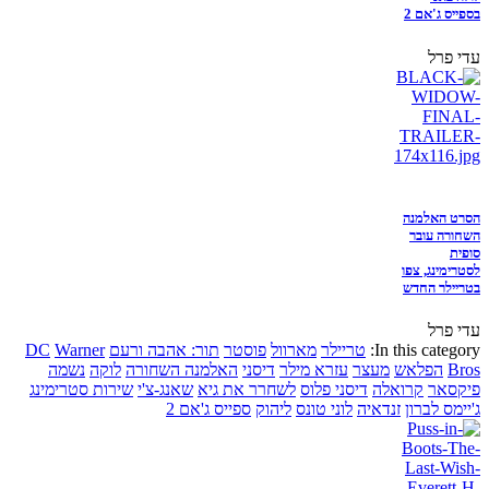
בספייס ג'אם 2
עדי פרל
הסרט האלמנה
השחורה עובר
סופית
לסטרימינג, צפו
בטריילר החדש
עדי פרל
In this category:
טריילר
מארוול
פוסטר
תור: אהבה ורעם
Warner
DC
Bros
הפלאש
מעצר
עזרא מילר
דיסני
האלמנה השחורה
לוקה
נשמה
פיקסאר
קרואלה
דיסני פלוס
לשחרר את גיא
שאנג-צ'י
שירות סטרימינג
ג'יימס לברון
זנדאיה
לוני טונס
ליהוק
ספייס ג'אם 2