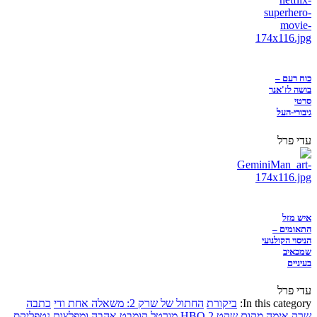
כוח רעם –
בושה לז'אנר
סרטי
גיבורי-העל
עדי פרל
איש מזל
התאומים –
הניסוי הקולנועי
שמכאיב
בעיניים
עדי פרל
In this category:
ביקורת
החתול של שרק 2: משאלה אחת ודי
כתבה
שרק
אימה
מקום שקט 2
HBO
מורטל קומבט
אהבה ומפלצות
נטפליקס