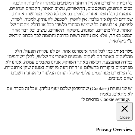
כל זכויות היוצרים והקניין הרוחני המופיעים באתר זה לרבות התוכנה,
בסיס הנתונים, הטקסטים, התיאורים, עיצוב האתר, הקבצים הגרפיים,
התמונות, וכל חומר אחר הכלולים בו, אם לא נאמר מפורשות אחרת,
שמורים לגיקלואיד בלבד. אין להפיץ, לשכפל, להעתיק, למכור, לשדר,
לפרסם, או לעשות כל שימוש מסחרי כלשהו בכל או בחלק מתכניו של
האתר, כולל מוצרים, תמונות, גרפיקה, תיאורים, עיצוב וכל דבר אחר
המוצג באתר, אלא אם ניתנה רשות כתובה וחתומה לכך בכתב ומראש
ע''י גיקלואיד.
גילוי נאות:
כמו לכל אתר אינטרנט אחר, יש לנו עלויות תפעול. חלק
מהלינקים באתר הם לינקים שמפנים לאתרי צד שלישי, להלן "שותפים".
במידה ומתבצעת רכישה באתר השותף, אנחנו מקבלים עמלה. אנחנו לא
מפרסמים ביקורות בתשלום או חוות דעת מזויפות בטענה שהן אותנטיות.
כל המוצרים מפורסמים על פי שיקול דעתנו הבלעדי כי אנחנו חושבים
שהם מגניבים.
יש לנו עוגיות (Cookies) שהדפדפן שלכם יעוף עליהן. אבל זה בסדר אם
לא מתאים, באמת
Cookie settings
מתאים לי
Close
Privacy Overview