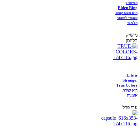
המשחק
Elden Ring
הוא מסע קסום
ואכזרי לחובבי
הז'אנר
מושיק
קלינמן
Life is
Strange:
True Colors
הוא יצירת
אומנות
עדי פרל