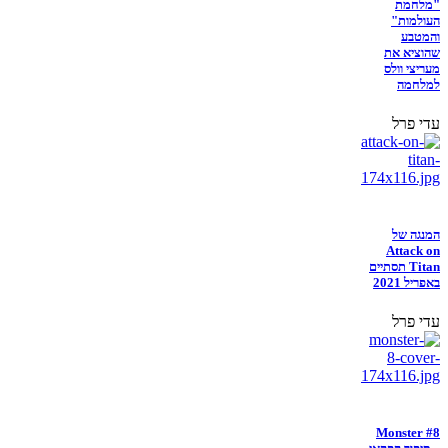
"מלחמת
העולמות"
והמטבע
שהוציא את
מעריצי וולס
למלחמה
עדי פרל
המנגה של
Attack on
Titan תסתיים
באפריל 2021
עדי פרל
Monster #8