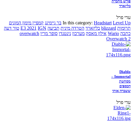
פורש מחברת
בליזארד
עדי פרל
Level Up
Headstart
In this category:
בר גיימינג
קמפיין מימון המונים
תרומות
blizzard
בליזארד
הטרדה מינית
תביעה
IGN
E3 2021
טור דעה
כתבה
Wario
אילון מאסק
מערכון
נינטנדו
סופר מריו
overwatch
Overwatch 2
Diablo
Immortal –
מסחטת
הכספים
ששברה אותי
עדי פרל