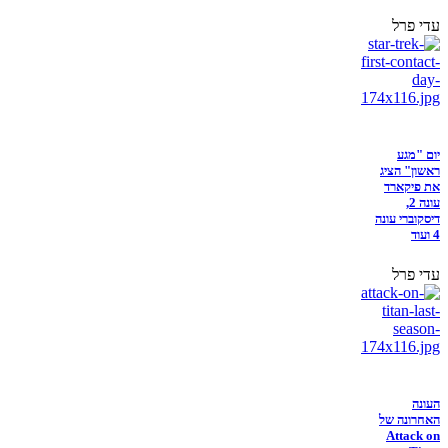
עדי פרל
יום "מגע
ראשון" הציג
את פיקארד
עונה 2,
דיסקוברי עונה
4 ועוד
עדי פרל
העונה
האחרונה של
Attack on