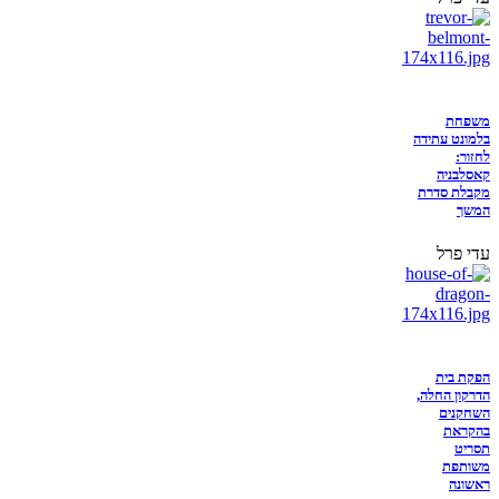
משפחת
בלמונט עתידה
לחזור:
קאסלבניה
מקבלת סדרת
המשך
עדי פרל
הפקת בית
הדרקון החלה,
השחקנים
בהקראת
תסריט
משותפת
ראשונה