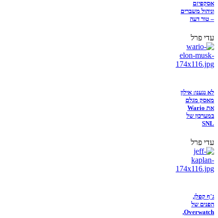
אסקפיזם
וניהול משברים
– טור דעה
עדי פרל
לא נגענו: אילון
מאסק מגלם
את Wario
במערכון של
SNL
עדי פרל
ג'ף קפלן,
הפנים של
Overwatch,