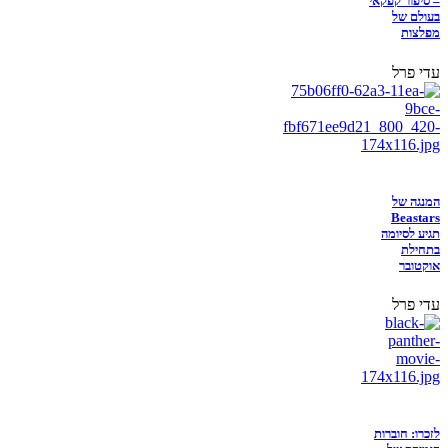
– סיפור קפקאי
בעולם של
מפלצות
עדי פרל
המנגה של
Beastars
תגיע לסיומה
בתחילת
אוקטובר
עדי פרל
לזכרו: חוברות