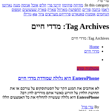
עדי פרל
In this category:
מוזיקה
פוקימון
קייטי פרי
קליפ
אוכל
אנימה
מנגה
נארוטו
ראמן
כתבה
פורים
תחפושת
מארוול
פארק
פארק שעשועים
קמפוס
הנוקמים
אומנות
פאנארט
פרוייקט מעריצים
ציור
gta
גורילז
Tag Archives: מדדי חיים
Tag Archives: מדדי חיים
Home
מדדי חיים
טכנולוגיה ומדע
EnteroPhone היא גלולה שמודדת מדדי חיים
לא אוהבים את המגע הקר של הסטתוסקופ על עורכם או את
תחושת הלחץ על הזרוע כאשר אתם מודדים לחץ דם?
EnteroPhone היא גלולה שעשויה להחליף את כל האמצעים הללו
By
עדי פרל