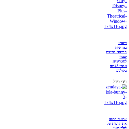
דיסני+
במדיניות
חדשה? סרטים
יעברו
לסטרימינג
אחרי 45 יום
בקולנוע
עדי פרל
זנדאיה תדבב
את הדמות של
לולה באני