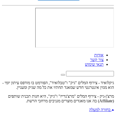
אודות
צור קשר
תנאי שימוש
גיקלואיד - צירוף המלים "גיק" ו"טבלואיד", הפורמט בו מודפס עיתון יומי -
הוא מגזין אינטרנטי חדש שמאגד תחתיו את כל מה שגיק ומעניין.
מרצ'ן-גיק - צירוף המלים "מרצ'נדייז" ו"גיק", היא חנות תכנית שותפים
(Affiliate) בה אנו מאגדים מוצרים מגניבים מרחבי הרשת.
בחזרה למעלה