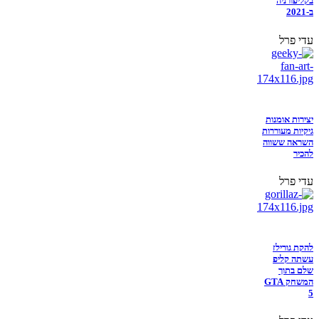
בקליפורניה
ב-2021
עדי פרל
יצירות אומנות
גיקיות מעוררות
השראה ששווה
להכיר
עדי פרל
להקת גורילז
עשתה קליפ
שלם בתוך
המשחק GTA
5