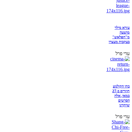
עזרא מילר
מושעה
מ"הפלאש"
בעקבות מעצרו
עדי פרל
בתי הקולנוע
חוזרים ב-27
במאי, אלה
הסרטים
שיוקרנו
עדי פרל