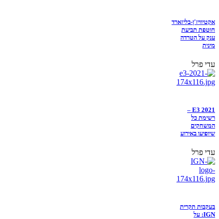
אקטיוויז'ן-בליזארד
חוטפת תביעת
ענק על הטרדה
מינית
עדי פרל
E3 2021 –
רשימת כל
המשחקים
שיופיעו באירוע
עדי פרל
בעקבות תקרית
IGN: על