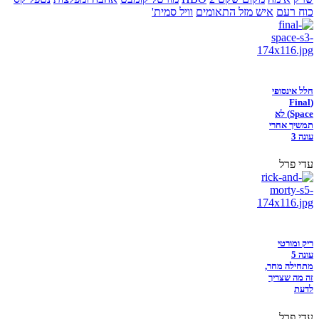
כוח רעם
איש מזל התאומים
וויל סמית'
חלל אינסופי
(Final
Space) לא
תמשיך אחרי
עונה 3
עדי פרל
ריק ומורטי
עונה 5
מתחילה מחר,
זה מה שצריך
לדעת
עדי פרל