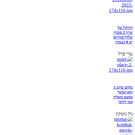
החתול של
שרק 2 מוכיח
שלדרימוורקס
יש 9 נשמות
עדי פרל
מקום שקט 2
הוא המשך
כמעט מוצלח
כמו קודמו
גיל גוטקין