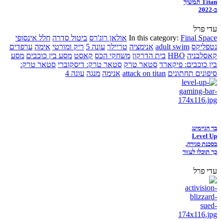
Titan תמשיך
ב-2022
עדי פרל
Final Space
In this category:
אולאן רוג'רס
ביטול סדרה
חלל אינסופי
נטפליקס
adult swim
אנימציה
טריילר
עונה 5
ריק ומורטי
אימה
ערפדים
קאסלבניה
HBO
בית הדרקון
משחקי הכס
קאסט
מסע בין כוכבים
מסע
בין כוכבים: פיקארד
סטאר טרק
סטאר טרק: דיסקוברי
סטאר טרק:
סיפונים תחתונים
attack on titan
אנימה
מנגה
עונה 4
בר הגיימינג
Level Up
בסכנת סגירה,
כך תוכלו לעזור
עדי פרל