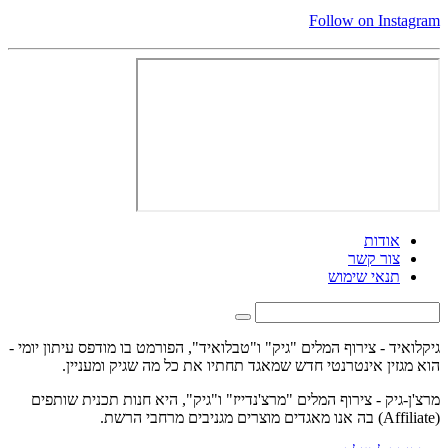
Follow on Instagram
אודות
צור קשר
תנאי שימוש
גיקלואיד - צירוף המלים "גיק" ו"טבלואיד", הפורמט בו מודפס עיתון יומי -
הוא מגזין אינטרנטי חדש שמאגד תחתיו את כל מה שגיק ומעניין.
מרצ'ן-גיק - צירוף המלים "מרצ'נדייז" ו"גיק", היא חנות תכנית שותפים
(Affiliate) בה אנו מאגדים מוצרים מגניבים מרחבי הרשת.