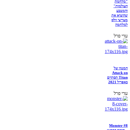
"מלחמת
העולמות"
והמטבע
שהוציא את
מעריצי וולס
למלחמה
עדי פרל
המנגה של
Attack on
Titan תסתיים
באפריל 2021
עדי פרל
Monster #8