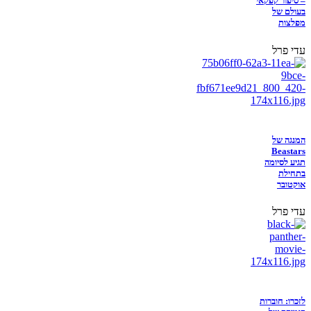
– סיפור קפקאי
בעולם של
מפלצות
עדי פרל
המנגה של
Beastars
תגיע לסיומה
בתחילת
אוקטובר
עדי פרל
לזכרו: חוברות