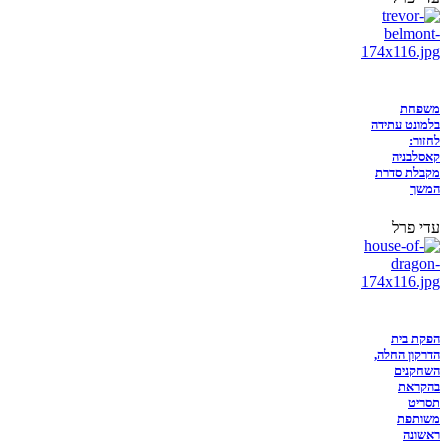
משפחת
בלמונט עתידה
לחזור:
קאסלבניה
מקבלת סדרת
המשך
עדי פרל
הפקת בית
הדרקון החלה,
השחקנים
בהקראת
תסריט
משותפת
ראשונה