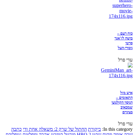
כוח רעם –
בושה לז'אנר
סרטי
גיבורי-העל
עדי פרל
איש מזל
התאומים –
הניסוי הקולנועי
שמכאיב
בעיניים
עדי פרל
In this category:
ביקורת
החתול של שרק 2: משאלה אחת ודי
כתבה
שרק
אימה
מקום שקט 2
HBO
מורטל קומבט
אהבה ומפלצות
נטפליקס