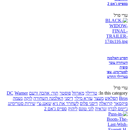
בספייס ג'אם 2
עדי פרל
הסרט האלמנה
השחורה עובר
סופית
לסטרימינג, צפו
בטריילר החדש
עדי פרל
In this category:
טריילר
מארוול
פוסטר
תור: אהבה ורעם
Warner
DC
Bros
הפלאש
מעצר
עזרא מילר
דיסני
האלמנה השחורה
לוקה
נשמה
פיקסאר
קרואלה
דיסני פלוס
לשחרר את גיא
שאנג-צ'י
שירות סטרימינג
ג'יימס לברון
זנדאיה
לוני טונס
ליהוק
ספייס ג'אם 2