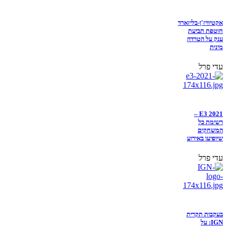
אקטיוויז'ן-בליזארד
חוטפת תביעת
ענק על הטרדה
מינית
עדי פרל
E3 2021 –
רשימת כל
המשחקים
שיופיעו באירוע
עדי פרל
בעקבות תקרית
IGN: על