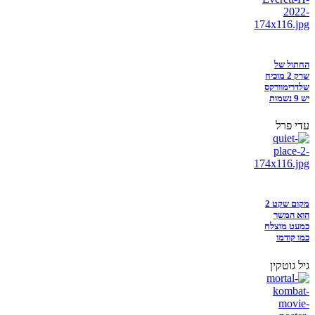
החתול של
שרק 2 מוכיח
שלדרימוורקס
יש 9 נשמות
עדי פרל
מקום שקט 2
הוא המשך
כמעט מוצלח
כמו קודמו
גיל גוטקין