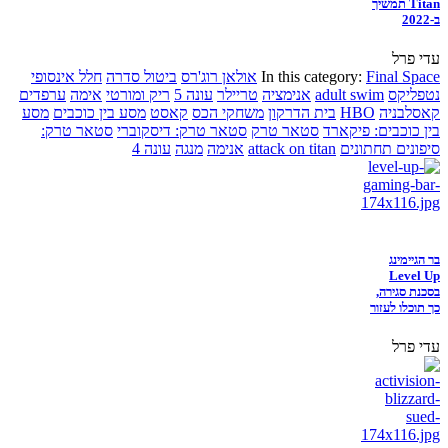
Titan תמשיך
ב-2022
עדי פרל
Final Space
In this category:
אולאן רוג'רס
ביטול סדרה
חלל אינסופי
נטפליקס
adult swim
אנימציה
טריילר
עונה 5
ריק ומורטי
אימה
ערפדים
קאסלבניה
HBO
בית הדרקון
משחקי הכס
קאסט
מסע בין כוכבים
מסע
בין כוכבים: פיקארד
סטאר טרק
סטאר טרק: דיסקוברי
סטאר טרק:
סיפונים תחתונים
attack on titan
אנימה
מנגה
עונה 4
בר הגיימינג
Level Up
בסכנת סגירה,
כך תוכלו לעזור
עדי פרל