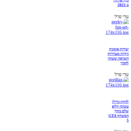
בקליפורניה
ב-2021
עדי פרל
יצירות אומנות
גיקיות מעוררות
השראה ששווה
להכיר
עדי פרל
להקת גורילז
עשתה קליפ
שלם בתוך
המשחק GTA
5