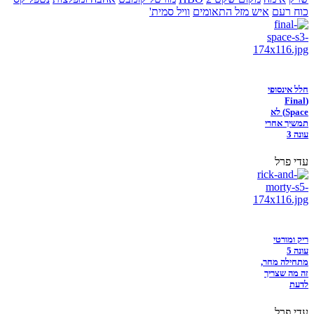
כוח רעם
איש מזל התאומים
וויל סמית'
חלל אינסופי
(Final
Space) לא
תמשיך אחרי
עונה 3
עדי פרל
ריק ומורטי
עונה 5
מתחילה מחר,
זה מה שצריך
לדעת
עדי פרל