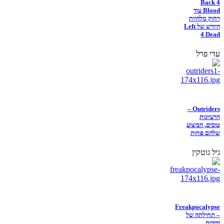
Back 4
Blood עוד
רחוק מלהיות
היורש של Left
4 Dead
עדי פרל
Outriders –
הרעיונות
טובים, הביצוע
שלהם פחות
גיל גוטקין
Freakpocalypse
– תחילתה של
ידידות