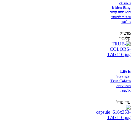
המשחק
Elden Ring
הוא מסע קסום
ואכזרי לחובבי
הז'אנר
מושיק
קלינמן
Life is
Strange:
True Colors
הוא יצירת
אומנות
עדי פרל