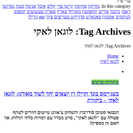
עדי פרל
In this category:
מוזיקה
פוקימון
קייטי פרי
קליפ
אוכל
אנימה
מנגה
נארוטו
ראמן
כתבה
פורים
תחפושת
מארוול
פארק
פארק שעשועים
קמפוס
הנוקמים
אומנות
פאנארט
פרוייקט מעריצים
ציור
gta
גורילז
Tag Archives: לוגאן לאקי
Tag Archives: לוגאן לאקי
Home
לוגאן לאקי
ביקורות סרטים
כשג׳יימס בונד וקיילו רן יוצאים יחד לשוד מאורגן: לוגאן
לאקי – ביקורת
הבמאי סטיבן סודרברג והשחקן צ'אנינג טייטום חוזרים לשתף
פעולה עם "לוגאן לאקי", סרט מבדר עם דמויות בלתי רגילות. אך
האם זה מספיק?