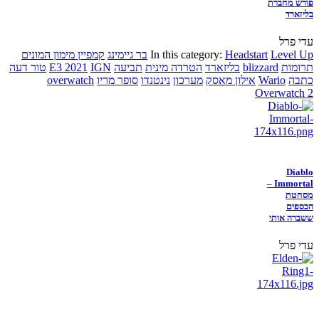
פורש מחברת
בליזארד
עדי פרל
Level Up
Headstart
In this category:
בר גיימינג
קמפיין מימון המונים
תרומות
blizzard
בליזארד
הטרדה מינית
תביעה
IGN
E3 2021
טור דעה
כתבה
Wario
אילון מאסק
מערכון
נינטנדו
סופר מריו
overwatch
Overwatch 2
Diablo
Immortal –
מסחטת
הכספים
ששברה אותי
עדי פרל