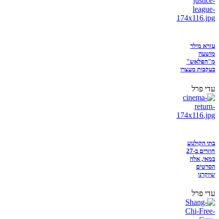
עזרא מילר
מושעה
מ"הפלאש"
בעקבות מעצרו
עדי פרל
בתי הקולנוע
חוזרים ב-27
במאי, אלה
הסרטים
שיוקרנו
עדי פרל