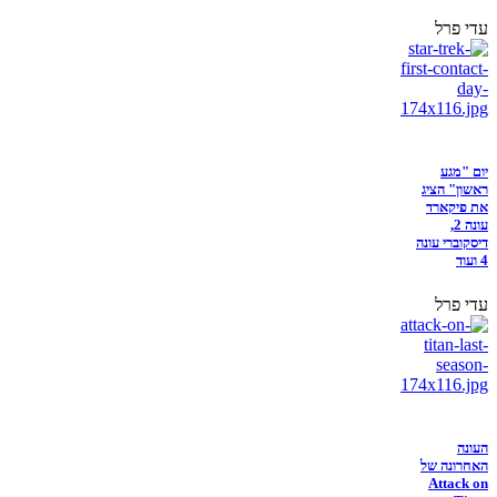
עדי פרל
יום "מגע
ראשון" הציג
את פיקארד
עונה 2,
דיסקוברי עונה
4 ועוד
עדי פרל
העונה
האחרונה של
Attack on