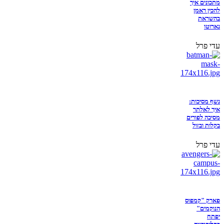
מתכונים איך
להכין ראמן
בהשראת
נארוטו
עדי פרל
נשף מסיכות:
איך לאלתר
מסיכה לפורים
בקלות ובזול
עדי פרל
פארק "קמפוס
הנוקמים"
יפתח