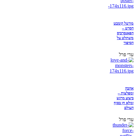
מורטל קומבט
הסרט –
הפאנסרביס
משתלט על
הסיפור
עדי פרל
אהבה
ומפלצות –
ביצוע מרגש
ומלא חן בסוף
העולם
עדי פרל