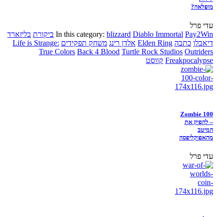
מופלאה?
עדי פרל
Pay2Win
Diablo Immortal
blizzard
In this category:
ביקורת
בליזארד
דיאבלו
כתבה
Elden Ring
אלדן רינג
משחק תפקידים
Life is Strange:
True Colors
Back 4 Blood
Turtle Rock Studios
Outriders
Freakpocalypse
קווסט
Zombie 100
– להפיק את
המיטב
מהאפוקליפסה
עדי פרל