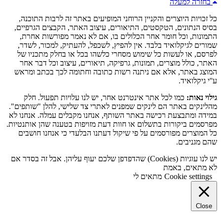
בחזרה למעלה
כל זכויות היוצרים והקניין הרוחני המופיעים באתר זה לרבות התוכנה,
בסיס הנתונים, הטקסטים, התיאורים, עיצוב האתר, הקבצים הגרפיים,
התמונות, וכל חומר אחר הכלולים בו, אם לא נאמר מפורשות אחרת,
שמורים לגיקלואיד בלבד. אין להפיץ, לשכפל, להעתיק, למכור, לשדר,
לפרסם, או לעשות כל שימוש מסחרי כלשהו בכל או בחלק מתכניו של
האתר, כולל מוצרים, תמונות, גרפיקה, תיאורים, עיצוב וכל דבר אחר
המוצג באתר, אלא אם ניתנה רשות כתובה וחתומה לכך בכתב ומראש
ע''י גיקלואיד.
גילוי נאות:
כמו לכל אתר אינטרנט אחר, יש לנו עלויות תפעול. חלק
מהלינקים באתר הם לינקים שמפנים לאתרי צד שלישי, להלן "שותפים".
במידה ומתבצעת רכישה באתר השותף, אנחנו מקבלים עמלה. אנחנו לא
מפרסמים ביקורות בתשלום או חוות דעת מזויפות בטענה שהן אותנטיות.
כל המוצרים מפורסמים על פי שיקול דעתנו הבלעדי כי אנחנו חושבים
שהם מגניבים.
יש לנו עוגיות (Cookies) שהדפדפן שלכם יעוף עליהן. אבל זה בסדר אם
לא מתאים, באמת
Cookie settings
מתאים לי
Close