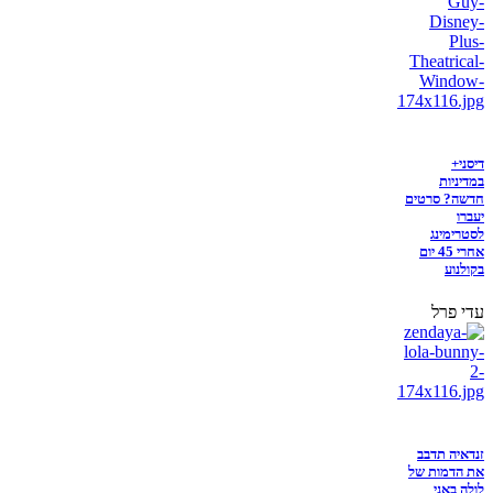
דיסני+
במדיניות
חדשה? סרטים
יעברו
לסטרימינג
אחרי 45 יום
בקולנוע
עדי פרל
זנדאיה תדבב
את הדמות של
לולה באני