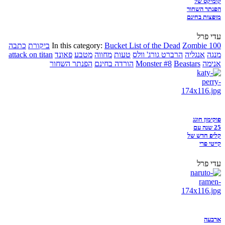
קומיקס של
הפנתר השחור
מופצות בחינם
עדי פרל
Zombie 100
Bucket List of the Dead
In this category:
ביקורת
כתבה
מנגה
אנגליה
הרברט גורג' וולס
טעות
מחווה
מטבע
פאונד
attack on titan
אנימה
Beastars
Monster #8
הורדה בחינם
הפנתר השחור
פוקימון חוגג
25 שנה עם
קליפ חדש של
קייטי פרי
עדי פרל
ארבעה