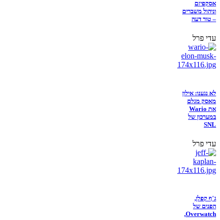
אסקפיזם
וניהול משברים
– טור דעה
עדי פרל
לא נגענו: אילון
מאסק מגלם
את Wario
במערכון של
SNL
עדי פרל
ג'ף קפלן,
הפנים של
Overwatch,