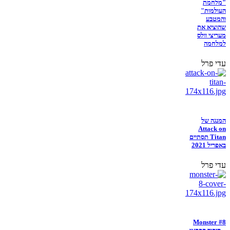
"מלחמת
העולמות"
והמטבע
שהוציא את
מעריצי וולס
למלחמה
עדי פרל
המנגה של
Attack on
Titan תסתיים
באפריל 2021
עדי פרל
Monster #8