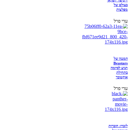
– סיפור קפקאי
בעולם של
מפלצות
עדי פרל
המנגה של
Beastars
תגיע לסיומה
בתחילת
אוקטובר
עדי פרל
לזכרו: חוברות