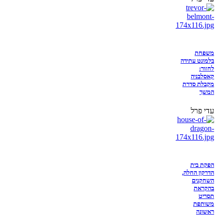
משפחת
בלמונט עתידה
לחזור:
קאסלבניה
מקבלת סדרת
המשך
עדי פרל
הפקת בית
הדרקון החלה,
השחקנים
בהקראת
תסריט
משותפת
ראשונה