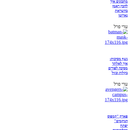
מתכונים איך
להכין ראמן
בהשראת
נארוטו
עדי פרל
נשף מסיכות:
איך לאלתר
מסיכה לפורים
בקלות ובזול
עדי פרל
פארק "קמפוס
הנוקמים"
יפתח