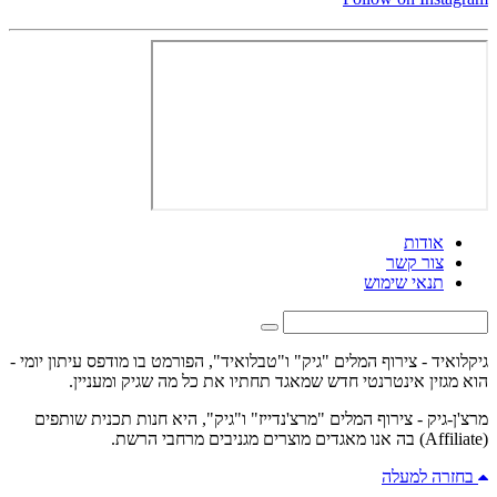
אודות
צור קשר
תנאי שימוש
גיקלואיד - צירוף המלים "גיק" ו"טבלואיד", הפורמט בו מודפס עיתון יומי -
הוא מגזין אינטרנטי חדש שמאגד תחתיו את כל מה שגיק ומעניין.
מרצ'ן-גיק - צירוף המלים "מרצ'נדייז" ו"גיק", היא חנות תכנית שותפים
(Affiliate) בה אנו מאגדים מוצרים מגניבים מרחבי הרשת.
בחזרה למעלה