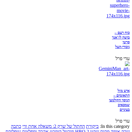
כוח רעם –
בושה לז'אנר
סרטי
גיבורי-העל
עדי פרל
איש מזל
התאומים –
הניסוי הקולנועי
שמכאיב
בעיניים
עדי פרל
In this category:
ביקורת
החתול של שרק 2: משאלה אחת ודי
כתבה
שרק
אימה
מקום שקט 2
HBO
מורטל קומבט
אהבה ומפלצות
נטפליקס