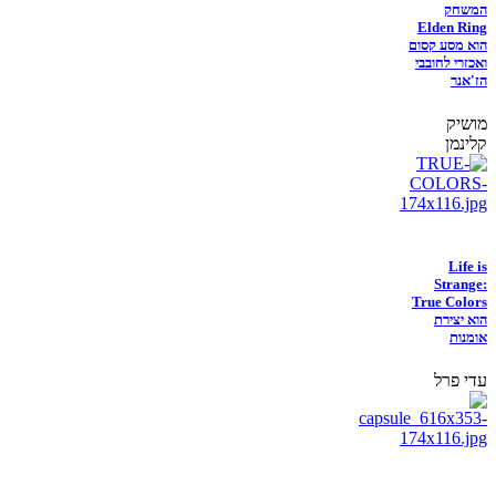
המשחק
Elden Ring
הוא מסע קסום
ואכזרי לחובבי
הז'אנר
מושיק
קלינמן
Life is
Strange:
True Colors
הוא יצירת
אומנות
עדי פרל