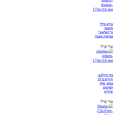
עזרא מילר
מושעה
מ"הפלאש"
בעקבות מעצרו
עדי פרל
בתי הקולנוע
חוזרים ב-27
במאי, אלה
הסרטים
שיוקרנו
עדי פרל