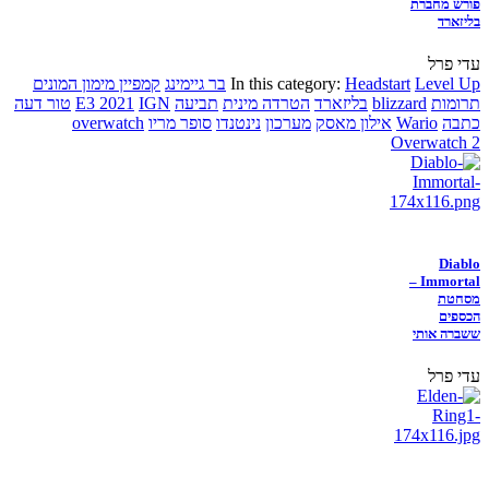
פורש מחברת
בליזארד
עדי פרל
Level Up
Headstart
In this category:
בר גיימינג
קמפיין מימון המונים
תרומות
blizzard
בליזארד
הטרדה מינית
תביעה
IGN
E3 2021
טור דעה
כתבה
Wario
אילון מאסק
מערכון
נינטנדו
סופר מריו
overwatch
Overwatch 2
Diablo
Immortal –
מסחטת
הכספים
ששברה אותי
עדי פרל