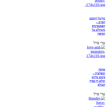
מורטל קומבט
הסרט –
הפאנסרביס
משתלט על
הסיפור
עדי פרל
אהבה
ומפלצות –
ביצוע מרגש
ומלא חן בסוף
העולם
עדי פרל