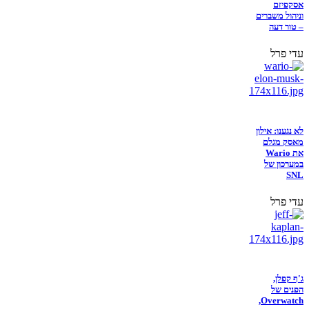
אסקפיזם
וניהול משברים
– טור דעה
עדי פרל
לא נגענו: אילון
מאסק מגלם
את Wario
במערכון של
SNL
עדי פרל
ג'ף קפלן,
הפנים של
Overwatch,