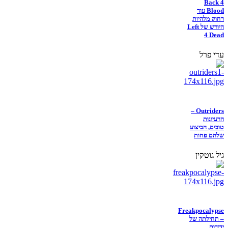
Back 4
Blood עוד
רחוק מלהיות
היורש של Left
4 Dead
עדי פרל
Outriders –
הרעיונות
טובים, הביצוע
שלהם פחות
גיל גוטקין
Freakpocalypse
– תחילתה של
ידידות