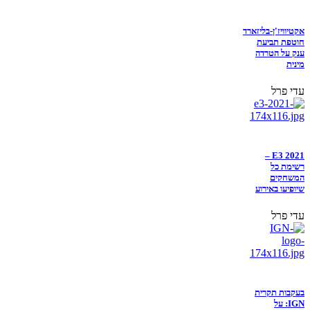
אקטיוויז'ן-בליזארד
חוטפת תביעת
ענק על הטרדה
מינית
עדי פרל
E3 2021 –
רשימת כל
המשחקים
שיופיעו באירוע
עדי פרל
בעקבות תקרית
IGN: על