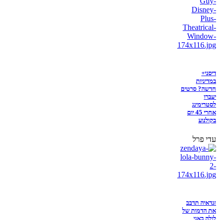
דיסני+
במדיניות
חדשה? סרטים
יעברו
לסטרימינג
אחרי 45 יום
בקולנוע
עדי פרל
זנדאיה תדבב
את הדמות של
לולה באני