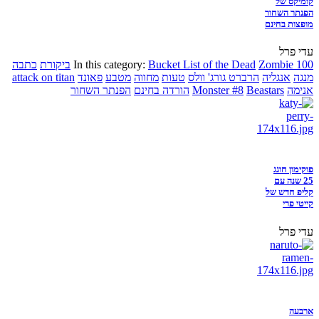
קומיקס של
הפנתר השחור
מופצות בחינם
עדי פרל
Zombie 100
Bucket List of the Dead
In this category:
ביקורת
כתבה
מנגה
אנגליה
הרברט גורג' וולס
טעות
מחווה
מטבע
פאונד
attack on titan
אנימה
Beastars
Monster #8
הורדה בחינם
הפנתר השחור
פוקימון חוגג
25 שנה עם
קליפ חדש של
קייטי פרי
עדי פרל
ארבעה