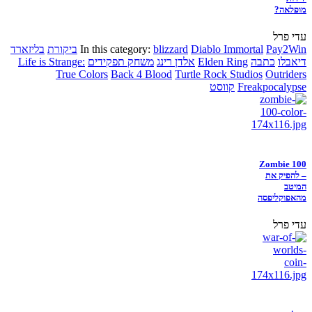
מופלאה?
עדי פרל
Pay2Win
Diablo Immortal
blizzard
In this category:
ביקורת
בליזארד
דיאבלו
כתבה
Elden Ring
אלדן רינג
משחק תפקידים
Life is Strange:
True Colors
Back 4 Blood
Turtle Rock Studios
Outriders
Freakpocalypse
קווסט
Zombie 100
– להפיק את
המיטב
מהאפוקליפסה
עדי פרל