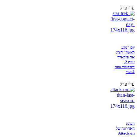
עדי פרל
יום "מגע
ראשון" הציג
את פיקארד
עונה 2,
דיסקוברי עונה
4 ועוד
עדי פרל
העונה
האחרונה של
Attack on