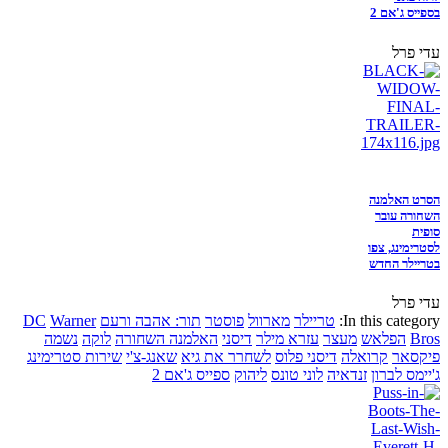
בספייס ג'אם 2
עדי פרל
הסרט האלמנה
השחורה עובר
סופית
לסטרימינג, צפו
בטריילר החדש
עדי פרל
In this category:
טריילר
מארוול
פוסטר
תור: אהבה ורעם
Warner
DC
Bros
הפלאש
מעצר
עזרא מילר
דיסני
האלמנה השחורה
לוקה
נשמה
פיקסאר
קרואלה
דיסני פלוס
לשחרר את גיא
שאנג-צ'י
שירות סטרימינג
ג'יימס לברון
זנדאיה
לוני טונס
ליהוק
ספייס ג'אם 2