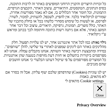
כל זכויות היוצרים והקניין הרוחני המופיעים באתר זה לרבות התוכנה,
בסיס הנתונים, הטקסטים, התיאורים, עיצוב האתר, הקבצים הגרפיים,
התמונות, וכל חומר אחר הכלולים בו, אם לא נאמר מפורשות אחרת,
שמורים לגיקלואיד בלבד. אין להפיץ, לשכפל, להעתיק, למכור, לשדר,
לפרסם, או לעשות כל שימוש מסחרי כלשהו בכל או בחלק מתכניו של
האתר, כולל מוצרים, תמונות, גרפיקה, תיאורים, עיצוב וכל דבר אחר
המוצג באתר, אלא אם ניתנה רשות כתובה וחתומה לכך בכתב ומראש
ע''י גיקלואיד.
גילוי נאות:
כמו לכל אתר אינטרנט אחר, יש לנו עלויות תפעול. חלק
מהלינקים באתר הם לינקים שמפנים לאתרי צד שלישי, להלן "שותפים".
במידה ומתבצעת רכישה באתר השותף, אנחנו מקבלים עמלה. אנחנו לא
מפרסמים ביקורות בתשלום או חוות דעת מזויפות בטענה שהן אותנטיות.
כל המוצרים מפורסמים על פי שיקול דעתנו הבלעדי כי אנחנו חושבים
שהם מגניבים.
יש לנו עוגיות (Cookies) שהדפדפן שלכם יעוף עליהן. אבל זה בסדר אם
לא מתאים, באמת
Cookie settings
מתאים לי
Close
Privacy Overview