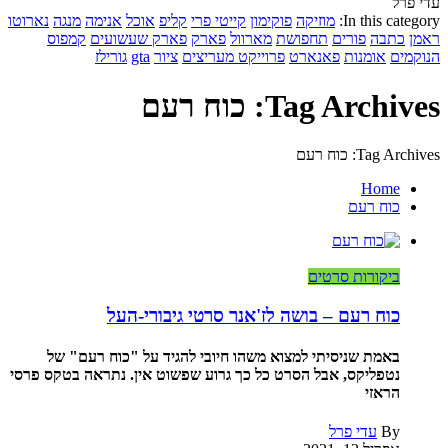
עדי פרל
In this category:
מוזיקה
פוקימון
קייטי פרי
קליפ
אוכל
אנימה
מנגה
נארוטו
ראמן
כתבה
פורים
תחפושת
מארוול
פארק
פארק שעשועים
קמפוס
הנוקמים
אומנות
פאנארט
פרוייקט מעריצים
ציור
gta
גורילז
Tag Archives: כוח רעם
Tag Archives: כוח רעם
Home
כוח רעם
ביקורות סרטים
כוח רעם – בושה לז'אנר סרטי גיבורי-העל
באמת שניסיתי למצוא משהו חיובי להגיד על "כוח רעם" של
נטפליקס, אבל הסרט כל כך גרוע שפשוט אין. נתראה בטקס פרסי
הראזי
By
עדי פרל