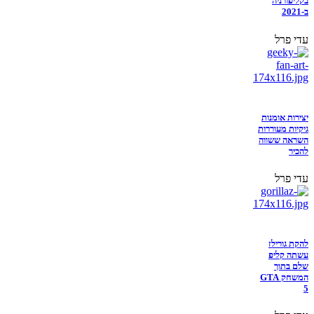
בקליפורניה
ב-2021
עדי פרל
יצירות אומנות
גיקיות מעוררות
השראה ששווה
להכיר
עדי פרל
להקת גורילז
עשתה קליפ
שלם בתוך
המשחק GTA
5