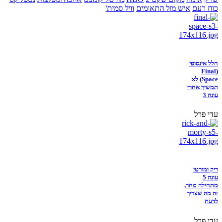
כוח רעם
איש מזל התאומים
וויל סמית'
חלל אינסופי
(Final
Space) לא
תמשיך אחרי
עונה 3
עדי פרל
ריק ומורטי
עונה 5
מתחילה מחר,
זה מה שצריך
לדעת
עדי פרל