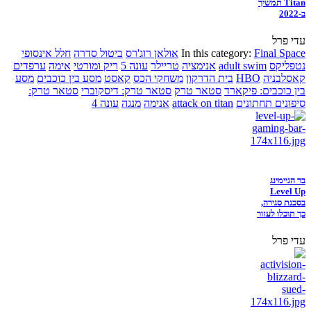
Titan תמשיך
ב-2022
עדי פרל
Final Space
In this category:
אולאן רוג'רס
ביטול סדרה
חלל אינסופי
נטפליקס
adult swim
אנימציה
טריילר
עונה 5
ריק ומורטי
אימה
ערפדים
קאסלבניה
HBO
בית הדרקון
משחקי הכס
קאסט
מסע בין כוכבים
מסע
בין כוכבים: פיקארד
סטאר טרק
סטאר טרק: דיסקוברי
סטאר טרק:
סיפונים תחתונים
attack on titan
אנימה
מנגה
עונה 4
בר הגיימינג
Level Up
בסכנת סגירה,
כך תוכלו לעזור
עדי פרל