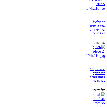
החתול של
שרק 2 מוכיח
שלדרימוורקס
יש 9 נשמות
עדי פרל
מקום שקט 2
הוא המשך
כמעט מוצלח
כמו קודמו
גיל גוטקין