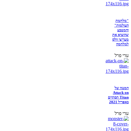
"מלחמת
העולמות"
והמטבע
שהוציא את
מעריצי וולס
למלחמה
עדי פרל
המנגה של
Attack on
Titan תסתיים
באפריל 2021
עדי פרל