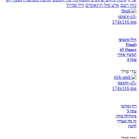
כוח רעם
איש מזל התאומים
וויל סמית'
חלל אינסופי
(Final
Space) לא
תמשיך אחרי
עונה 3
עדי פרל
ריק ומורטי
עונה 5
מתחילה מחר,
זה מה שצריך
לדעת
עדי פרל