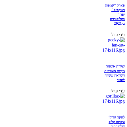
פארק "קמפוס
הנוקמים"
יפתח
בקליפורניה
ב-2021
עדי פרל
יצירות אומנות
גיקיות מעוררות
השראה ששווה
להכיר
עדי פרל
להקת גורילז
עשתה קליפ
שלם בתוך