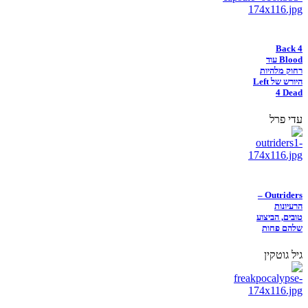
Back 4
Blood עוד
רחוק מלהיות
היורש של Left
4 Dead
עדי פרל
Outriders –
הרעיונות
טובים, הביצוע
שלהם פחות
גיל גוטקין