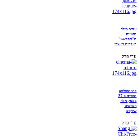
עזרא מילר
מושעה
מ"הפלאש"
בעקבות מעצרו
עדי פרל
בתי הקולנוע
חוזרים ב-27
במאי, אלה
הסרטים
שיוקרנו
עדי פרל