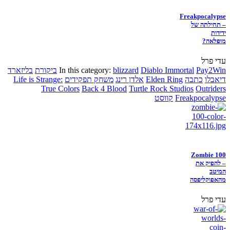
Freakpocalypse
– תחילתה של
ידידות
מופלאה?
עדי פרל
Pay2Win
Diablo Immortal
blizzard
In this category:
ביקורת
בליזארד
דיאבלו
כתבה
Elden Ring
אלדן רינג
משחק תפקידים
Life is Strange:
True Colors
Back 4 Blood
Turtle Rock Studios
Outriders
Freakpocalypse
קווסט
Zombie 100
– להפיק את
המיטב
מהאפוקליפסה
עדי פרל