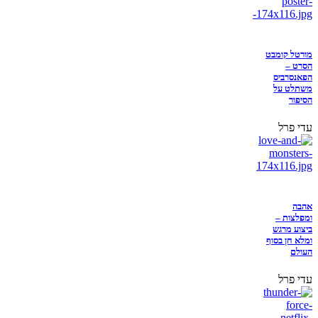
מורטל קומבט
הסרט –
הפאנסרביס
משתלט על
הסיפור
עדי פרל
אהבה
ומפלצות –
ביצוע מרגש
ומלא חן בסוף
העולם
עדי פרל