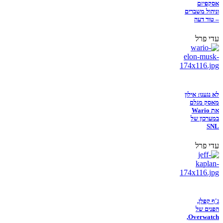
אסקפיזם
וניהול משברים
– טור דעה
עדי פרל
לא נגענו: אילון
מאסק מגלם
את Wario
במערכון של
SNL
עדי פרל
ג'ף קפלן,
הפנים של
Overwatch,