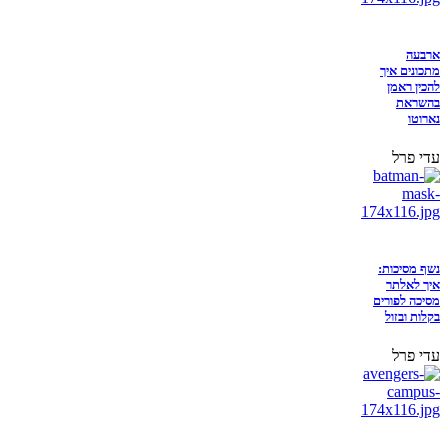
ארבעה
מתכונים איך
להכין ראמן
בהשראת
נארוטו
עדי פרל
נשף מסיכות:
איך לאלתר
מסיכה לפורים
בקלות ובזול
עדי פרל