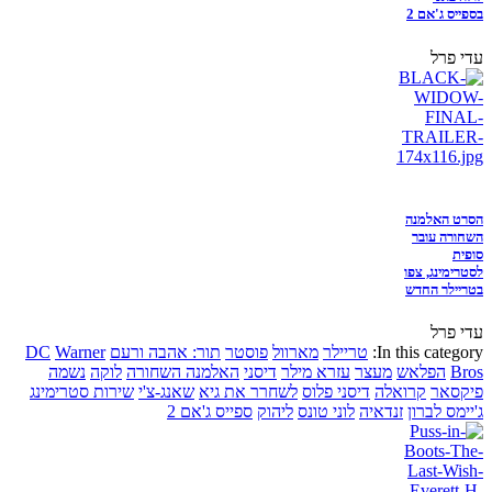
בספייס ג'אם 2
עדי פרל
הסרט האלמנה
השחורה עובר
סופית
לסטרימינג, צפו
בטריילר החדש
עדי פרל
In this category:
טריילר
מארוול
פוסטר
תור: אהבה ורעם
Warner
DC
Bros
הפלאש
מעצר
עזרא מילר
דיסני
האלמנה השחורה
לוקה
נשמה
פיקסאר
קרואלה
דיסני פלוס
לשחרר את גיא
שאנג-צ'י
שירות סטרימינג
ג'יימס לברון
זנדאיה
לוני טונס
ליהוק
ספייס ג'אם 2