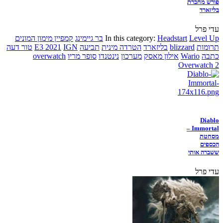
פורש מחברת
בליזארד
עדי פרל
Level Up
Headstart
In this category:
בר גיימינג
קמפיין מימון המונים
תרומות
blizzard
בליזארד
הטרדה מינית
תביעה
IGN
E3 2021
טור דעה
כתבה
Wario
אילון מאסק
מערכון
נינטנדו
סופר מריו
overwatch
Overwatch 2
Diablo
Immortal –
מסחטת
הכספים
ששברה אותי
עדי פרל