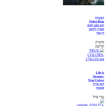
המשחק
Elden Ring
הוא מסע קסום
ואכזרי לחובבי
הז'אנר
מושיק
קלינמן
Life is
Strange:
True Colors
הוא יצירת
אומנות
עדי פרל