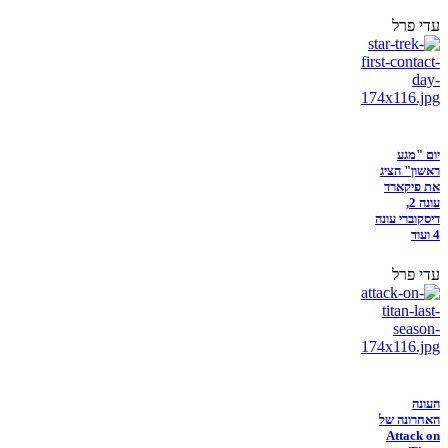
עדי פרל
יום "מגע
ראשון" הציג
את פיקארד
עונה 2,
דיסקוברי עונה
4 ועוד
עדי פרל
העונה
האחרונה של
Attack on