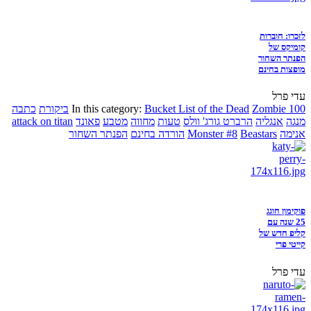
לזכרו: חוברות
קומיקס של
הפנתר השחור
מופצות בחינם
עדי פרל
Zombie 100
Bucket List of the Dead
In this category:
ביקורת
כתבה
מנגה
אנגליה
הרברט גורג' וולס
טעות
מחווה
מטבע
פאונד
attack on titan
אנימה
Beastars
Monster #8
הורדה בחינם
הפנתר השחור
פוקימון חוגג
25 שנה עם
קליפ חדש של
קייטי פרי
עדי פרל