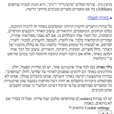
מרצ'ן-גיק - צירוף המלים "מרצ'נדייז" ו"גיק", היא חנות תכנית שותפים
(Affiliate) בה אנו מאגדים מוצרים מגניבים מרחבי הרשת.
בחזרה למעלה
כל זכויות היוצרים והקניין הרוחני המופיעים באתר זה לרבות התוכנה,
בסיס הנתונים, הטקסטים, התיאורים, עיצוב האתר, הקבצים הגרפיים,
התמונות, וכל חומר אחר הכלולים בו, אם לא נאמר מפורשות אחרת,
שמורים לגיקלואיד בלבד. אין להפיץ, לשכפל, להעתיק, למכור, לשדר,
לפרסם, או לעשות כל שימוש מסחרי כלשהו בכל או בחלק מתכניו של
האתר, כולל מוצרים, תמונות, גרפיקה, תיאורים, עיצוב וכל דבר אחר
המוצג באתר, אלא אם ניתנה רשות כתובה וחתומה לכך בכתב ומראש
ע''י גיקלואיד.
גילוי נאות:
כמו לכל אתר אינטרנט אחר, יש לנו עלויות תפעול. חלק
מהלינקים באתר הם לינקים שמפנים לאתרי צד שלישי, להלן "שותפים".
במידה ומתבצעת רכישה באתר השותף, אנחנו מקבלים עמלה. אנחנו לא
מפרסמים ביקורות בתשלום או חוות דעת מזויפות בטענה שהן אותנטיות.
כל המוצרים מפורסמים על פי שיקול דעתנו הבלעדי כי אנחנו חושבים
שהם מגניבים.
יש לנו עוגיות (Cookies) שהדפדפן שלכם יעוף עליהן. אבל זה בסדר אם
לא מתאים, באמת
Cookie settings
מתאים לי