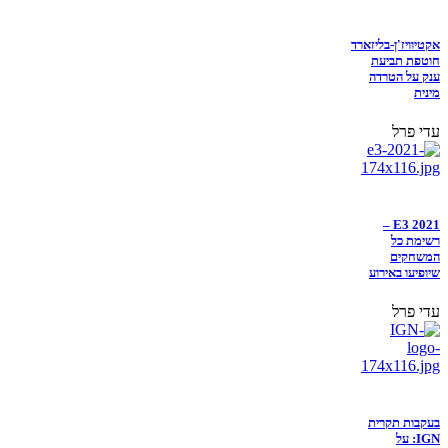
אקטיוויז'ן-בליזארד
חוטפת תביעת
ענק על הטרדה
מינית
עדי פרל
E3 2021 –
רשימת כל
המשחקים
שיופיעו באירוע
עדי פרל
בעקבות תקרית
IGN: על