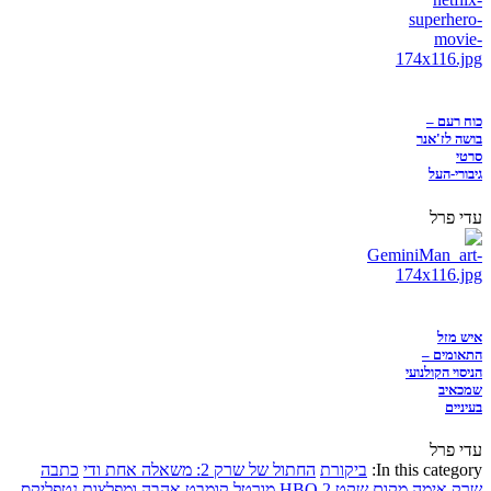
כוח רעם –
בושה לז'אנר
סרטי
גיבורי-העל
עדי פרל
איש מזל
התאומים –
הניסוי הקולנועי
שמכאיב
בעיניים
עדי פרל
In this category:
ביקורת
החתול של שרק 2: משאלה אחת ודי
כתבה
שרק
אימה
מקום שקט 2
HBO
מורטל קומבט
אהבה ומפלצות
נטפליקס