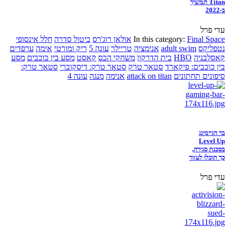
Titan תמשיך
ב-2022
עדי פרל
Final Space
In this category:
אולאן רוג'רס
ביטול סדרה
חלל אינסופי
נטפליקס
adult swim
אנימציה
טריילר
עונה 5
ריק ומורטי
אימה
ערפדים
קאסלבניה
HBO
בית הדרקון
משחקי הכס
קאסט
מסע בין כוכבים
מסע
בין כוכבים: פיקארד
סטאר טרק
סטאר טרק: דיסקוברי
סטאר טרק:
סיפונים תחתונים
attack on titan
אנימה
מנגה
עונה 4
בר הגיימינג
Level Up
בסכנת סגירה,
כך תוכלו לעזור
עדי פרל