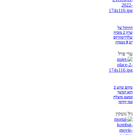
החתול של
שרק 2 מוכיח
שלדרימוורקס
יש 9 נשמות
עדי פרל
מקום שקט 2
הוא המשך
כמעט מוצלח
כמו קודמו
גיל גוטקין