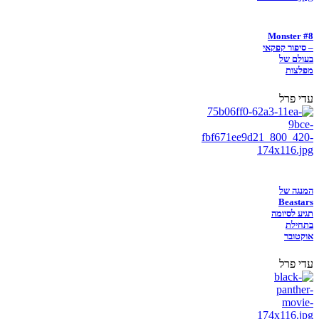
Monster #8
– סיפור קפקאי
בעולם של
מפלצות
עדי פרל
המנגה של
Beastars
תגיע לסיומה
בתחילת
אוקטובר
עדי פרל