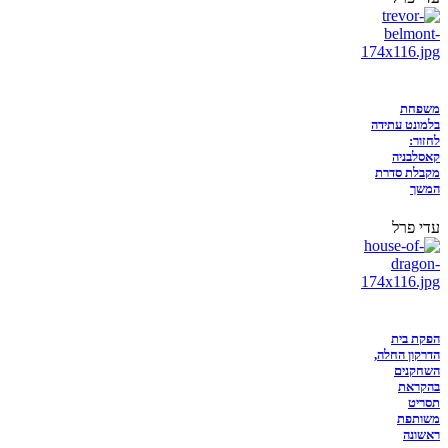
משפחת
בלמונט עתידה
לחזור:
קאסלבניה
מקבלת סדרת
המשך
עדי פרל
הפקת בית
הדרקון החלה,
השחקנים
בהקראת
תסריט
משותפת
ראשונה