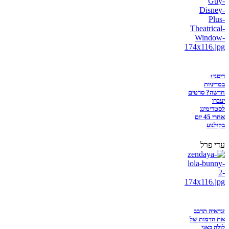
דיסני+
במדיניות
חדשה? סרטים
יעברו
לסטרימינג
אחרי 45 יום
בקולנוע
עדי פרל
זנדאיה תדבב
את הדמות של
לולה באני