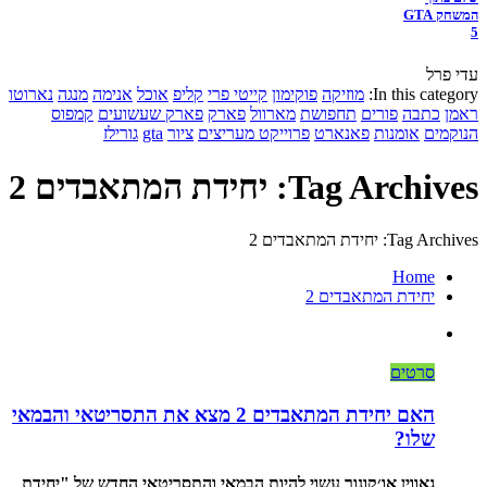
המשחק GTA
5
עדי פרל
In this category:
מוזיקה
פוקימון
קייטי פרי
קליפ
אוכל
אנימה
מנגה
נארוטו
ראמן
כתבה
פורים
תחפושת
מארוול
פארק
פארק שעשועים
קמפוס
הנוקמים
אומנות
פאנארט
פרוייקט מעריצים
ציור
gta
גורילז
Tag Archives: יחידת המתאבדים 2
Tag Archives: יחידת המתאבדים 2
Home
יחידת המתאבדים 2
סרטים
האם יחידת המתאבדים 2 מצא את התסריטאי והבמאי
שלו?
גאווין או׳קונור עשוי להיות הבמאי והתסריטאי החדש של "יחידת