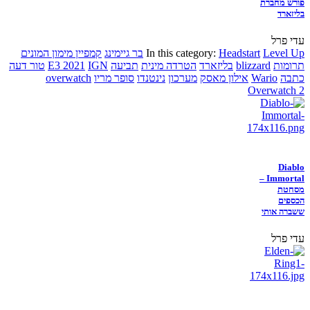
פורש מחברת
בליזארד
עדי פרל
Level Up
Headstart
In this category:
בר גיימינג
קמפיין מימון המונים
תרומות
blizzard
בליזארד
הטרדה מינית
תביעה
IGN
E3 2021
טור דעה
כתבה
Wario
אילון מאסק
מערכון
נינטנדו
סופר מריו
overwatch
Overwatch 2
Diablo
Immortal –
מסחטת
הכספים
ששברה אותי
עדי פרל