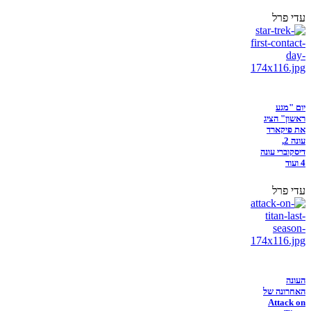
עדי פרל
יום "מגע
ראשון" הציג
את פיקארד
עונה 2,
דיסקוברי עונה
4 ועוד
עדי פרל
העונה
האחרונה של
Attack on