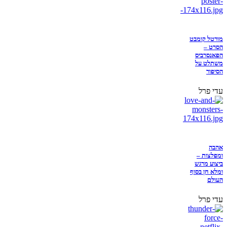
מורטל קומבט
הסרט –
הפאנסרביס
משתלט על
הסיפור
עדי פרל
אהבה
ומפלצות –
ביצוע מרגש
ומלא חן בסוף
העולם
עדי פרל