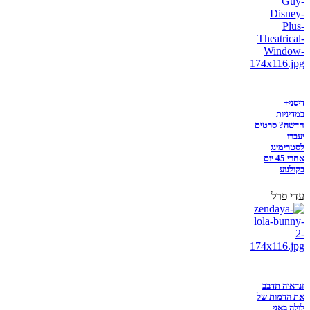
דיסני+
במדיניות
חדשה? סרטים
יעברו
לסטרימינג
אחרי 45 יום
בקולנוע
עדי פרל
זנדאיה תדבב
את הדמות של
לולה באני