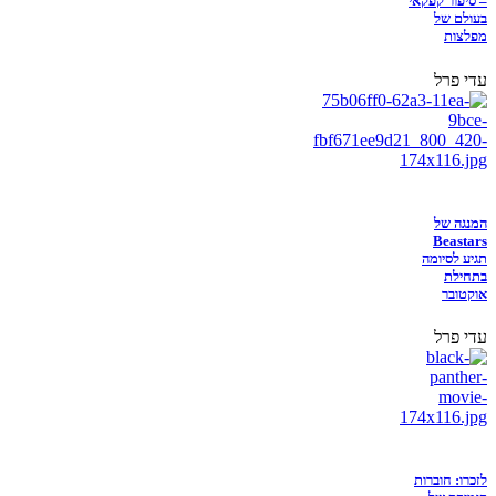
– סיפור קפקאי
בעולם של
מפלצות
עדי פרל
המנגה של
Beastars
תגיע לסיומה
בתחילת
אוקטובר
עדי פרל
לזכרו: חוברות