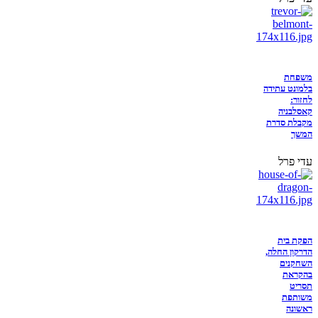
משפחת
בלמונט עתידה
לחזור:
קאסלבניה
מקבלת סדרת
המשך
עדי פרל
הפקת בית
הדרקון החלה,
השחקנים
בהקראת
תסריט
משותפת
ראשונה