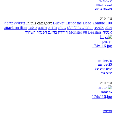
קומיקס של
הפנתר השחור
מופצות בחינם
עדי פרל
Zombie 100
Bucket List of the Dead
In this category:
ביקורת
כתבה
מנגה
אנגליה
הרברט גורג' וולס
טעות
מחווה
מטבע
פאונד
attack on titan
אנימה
Beastars
Monster #8
הורדה בחינם
הפנתר השחור
פוקימון חוגג
25 שנה עם
קליפ חדש של
קייטי פרי
עדי פרל
ארבעה