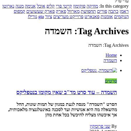
עדי פרל
In this category:
מוזיקה
פוקימון
קייטי פרי
קליפ
אוכל
אנימה
מנגה
נארוטו
ראמן
כתבה
פורים
תחפושת
מארוול
פארק
פארק שעשועים
קמפוס
הנוקמים
אומנות
פאנארט
פרוייקט מעריצים
ציור
gta
גורילז
Tag Archives: השמדה
Tag Archives: השמדה
Home
השמדה
סרטים
השמדה – עוד סרט מד"ב שאין מקומו בנטפליקס
הסרט "השמדה" מנסה לגעת במגוון של תמות שונות, החל
מהשאלה מה היא אנושיות ועד לסכנה באינטלגנציה מלאכותית,
אך איכשהו מצליח להיכשל בכל אחת מהן
By
שני פרומקין