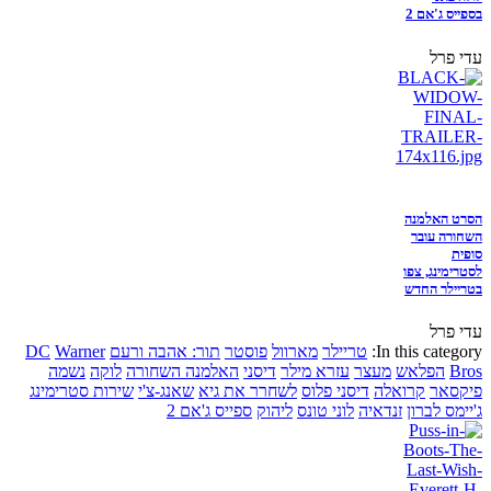
בספייס ג'אם 2
עדי פרל
הסרט האלמנה
השחורה עובר
סופית
לסטרימינג, צפו
בטריילר החדש
עדי פרל
In this category:
טריילר
מארוול
פוסטר
תור: אהבה ורעם
Warner
DC
Bros
הפלאש
מעצר
עזרא מילר
דיסני
האלמנה השחורה
לוקה
נשמה
פיקסאר
קרואלה
דיסני פלוס
לשחרר את גיא
שאנג-צ'י
שירות סטרימינג
ג'יימס לברון
זנדאיה
לוני טונס
ליהוק
ספייס ג'אם 2