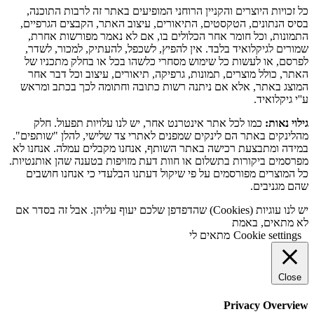
כל זכויות היוצרים והקניין הרוחני המופיעים באתר זה לרבות התוכנה,
בסיס הנתונים, הטקסטים, התיאורים, עיצוב האתר, הקבצים הגרפיים,
התמונות, וכל חומר אחר הכלולים בו, אם לא נאמר מפורשות אחרת,
שמורים לגיקלואיד בלבד. אין להפיץ, לשכפל, להעתיק, למכור, לשדר,
לפרסם, או לעשות כל שימוש מסחרי כלשהו בכל או בחלק מתכניו של
האתר, כולל מוצרים, תמונות, גרפיקה, תיאורים, עיצוב וכל דבר אחר
המוצג באתר, אלא אם ניתנה רשות כתובה וחתומה לכך בכתב ומראש
ע''י גיקלואיד.
גילוי נאות:
כמו לכל אתר אינטרנט אחר, יש לנו עלויות תפעול. חלק
מהלינקים באתר הם לינקים שמפנים לאתרי צד שלישי, להלן "שותפים".
במידה ומתבצעת רכישה באתר השותף, אנחנו מקבלים עמלה. אנחנו לא
מפרסמים ביקורות בתשלום או חוות דעת מזויפות בטענה שהן אותנטיות.
כל המוצרים מפורסמים על פי שיקול דעתנו הבלעדי כי אנחנו חושבים
שהם מגניבים.
יש לנו עוגיות (Cookies) שהדפדפן שלכם יעוף עליהן. אבל זה בסדר אם
לא מתאים, באמת
Cookie settings
מתאים לי
Close
Privacy Overview