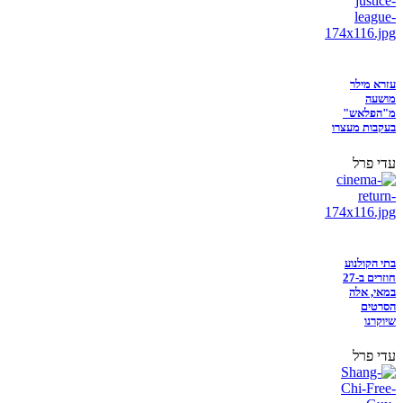
עזרא מילר
מושעה
מ"הפלאש"
בעקבות מעצרו
עדי פרל
בתי הקולנוע
חוזרים ב-27
במאי, אלה
הסרטים
שיוקרנו
עדי פרל