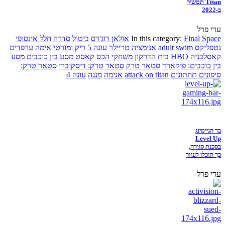
Titan תמשיך
ב-2022
עדי פרל
Final Space
In this category:
אולאן רוג'רס
ביטול סדרה
חלל אינסופי
נטפליקס
adult swim
אנימציה
טריילר
עונה 5
ריק ומורטי
אימה
ערפדים
קאסלבניה
HBO
בית הדרקון
משחקי הכס
קאסט
מסע בין כוכבים
מסע
בין כוכבים: פיקארד
סטאר טרק
סטאר טרק: דיסקוברי
סטאר טרק:
סיפונים תחתונים
attack on titan
אנימה
מנגה
עונה 4
בר הגיימינג
Level Up
בסכנת סגירה,
כך תוכלו לעזור
עדי פרל