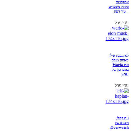
אסקפיזם
וניהול משברים
– טור דעה
עדי פרל
לא נגענו: אילון
מאסק מגלם
את Wario
במערכון של
SNL
עדי פרל
ג'ף קפלן,
הפנים של
Overwatch,