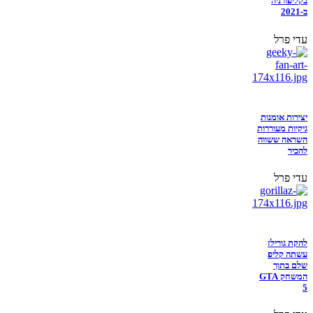
בקליפורניה
ב-2021
עדי פרל
יצירות אומנות
גיקיות מעוררות
השראה ששווה
להכיר
עדי פרל
להקת גורילז
עשתה קליפ
שלם בתוך
המשחק GTA
5