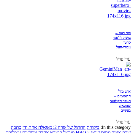
כוח רעם –
בושה לז'אנר
סרטי
גיבורי-העל
עדי פרל
איש מזל
התאומים –
הניסוי הקולנועי
שמכאיב
בעיניים
עדי פרל
In this category:
ביקורת
החתול של שרק 2: משאלה אחת ודי
כתבה
שרק
אימה
מקום שקט 2
HBO
מורטל קומבט
אהבה ומפלצות
נטפליקס