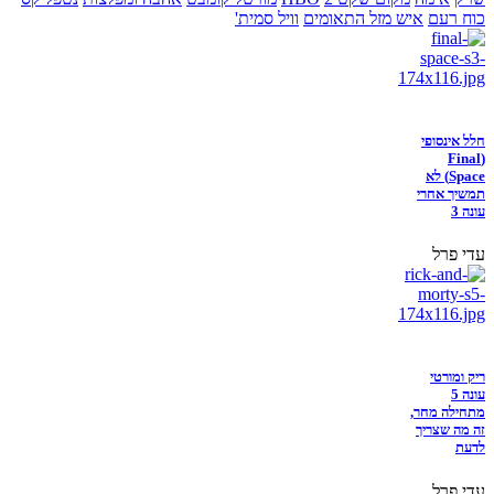
כוח רעם
איש מזל התאומים
וויל סמית'
חלל אינסופי
(Final
Space) לא
תמשיך אחרי
עונה 3
עדי פרל
ריק ומורטי
עונה 5
מתחילה מחר,
זה מה שצריך
לדעת
עדי פרל