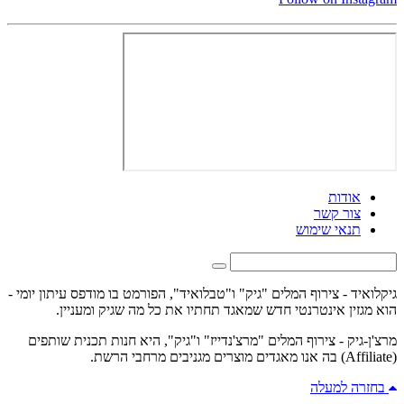
אודות
צור קשר
תנאי שימוש
גיקלואיד - צירוף המלים "גיק" ו"טבלואיד", הפורמט בו מודפס עיתון יומי -
הוא מגזין אינטרנטי חדש שמאגד תחתיו את כל מה שגיק ומעניין.
מרצ'ן-גיק - צירוף המלים "מרצ'נדייז" ו"גיק", היא חנות תכנית שותפים
(Affiliate) בה אנו מאגדים מוצרים מגניבים מרחבי הרשת.
בחזרה למעלה