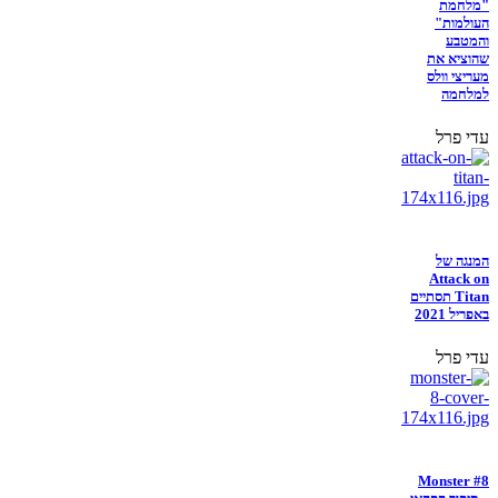
"מלחמת
העולמות"
והמטבע
שהוציא את
מעריצי וולס
למלחמה
עדי פרל
המנגה של
Attack on
Titan תסתיים
באפריל 2021
עדי פרל
Monster #8