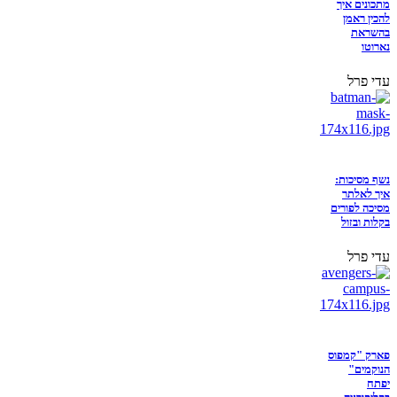
מתכונים איך
להכין ראמן
בהשראת
נארוטו
עדי פרל
נשף מסיכות:
איך לאלתר
מסיכה לפורים
בקלות ובזול
עדי פרל
פארק "קמפוס
הנוקמים"
יפתח