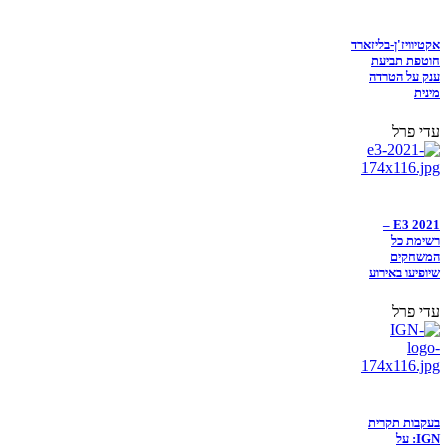
אקטיוויז'ן-בליזארד
חוטפת תביעת
ענק על הטרדה
מינית
עדי פרל
E3 2021 –
רשימת כל
המשחקים
שיופיעו באירוע
עדי פרל
בעקבות תקרית
IGN: על