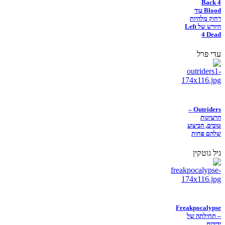
Back 4
Blood עוד
רחוק מלהיות
היורש של Left
4 Dead
עדי פרל
Outriders –
הרעיונות
טובים, הביצוע
שלהם פחות
גיל גוטקין
Freakpocalypse
– תחילתה של
ידידות