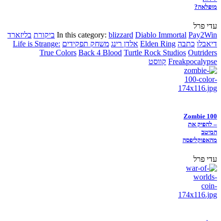
מופלאה?
עדי פרל
Pay2Win
Diablo Immortal
blizzard
In this category:
ביקורת
בליזארד
דיאבלו
כתבה
Elden Ring
אלדן רינג
משחק תפקידים
Life is Strange:
True Colors
Back 4 Blood
Turtle Rock Studios
Outriders
Freakpocalypse
קווסט
Zombie 100
– להפיק את
המיטב
מהאפוקליפסה
עדי פרל