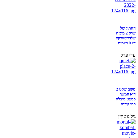
החתול של
שרק 2 מוכיח
שלדרימוורקס
יש 9 נשמות
עדי פרל
מקום שקט 2
הוא המשך
כמעט מוצלח
כמו קודמו
גיל גוטקין