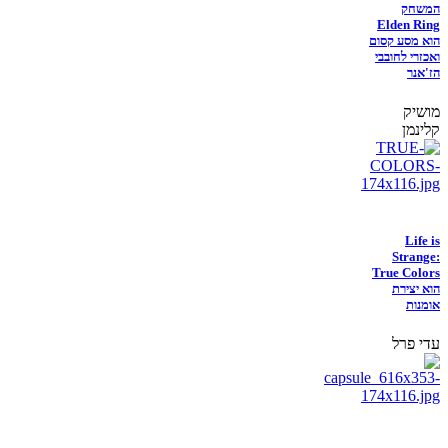
המשחק
Elden Ring
הוא מסע קסום
ואכזרי לחובבי
הז'אנר
מושיק
קלינמן
Life is
Strange:
True Colors
הוא יצירת
אומנות
עדי פרל