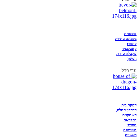
משפחת
בלמונט עתידה
לחזור:
קאסלבניה
מקבלת סדרת
המשך
עדי פרל
הפקת בית
הדרקון החלה,
השחקנים
בהקראת
תסריט
משותפת
ראשונה