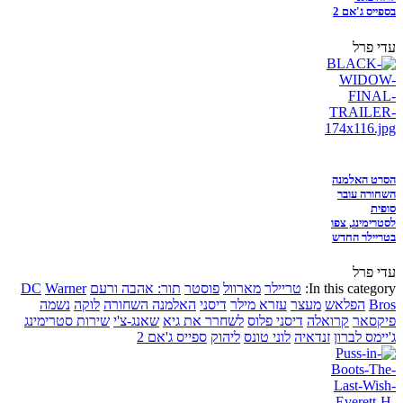
בספייס ג'אם 2
עדי פרל
הסרט האלמנה
השחורה עובר
סופית
לסטרימינג, צפו
בטריילר החדש
עדי פרל
In this category:
טריילר
מארוול
פוסטר
תור: אהבה ורעם
Warner
DC
Bros
הפלאש
מעצר
עזרא מילר
דיסני
האלמנה השחורה
לוקה
נשמה
פיקסאר
קרואלה
דיסני פלוס
לשחרר את גיא
שאנג-צ'י
שירות סטרימינג
ג'יימס לברון
זנדאיה
לוני טונס
ליהוק
ספייס ג'אם 2