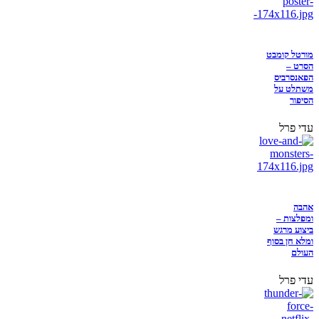
מורטל קומבט
הסרט –
הפאנסרביס
משתלט על
הסיפור
עדי פרל
אהבה
ומפלצות –
ביצוע מרגש
ומלא חן בסוף
העולם
עדי פרל