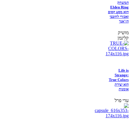
המשחק
Elden Ring
הוא מסע קסום
ואכזרי לחובבי
הז'אנר
מושיק
קלינמן
Life is
Strange:
True Colors
הוא יצירת
אומנות
עדי פרל