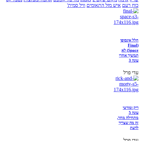
כוח רעם
איש מזל התאומים
וויל סמית'
חלל אינסופי
(Final
Space) לא
תמשיך אחרי
עונה 3
עדי פרל
ריק ומורטי
עונה 5
מתחילה מחר,
זה מה שצריך
לדעת
עדי פרל