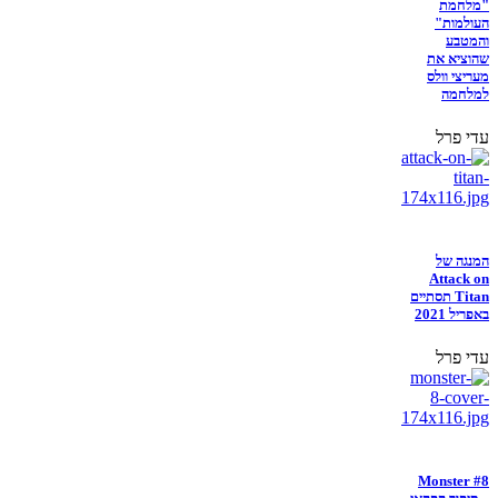
"מלחמת
העולמות"
והמטבע
שהוציא את
מעריצי וולס
למלחמה
עדי פרל
המנגה של
Attack on
Titan תסתיים
באפריל 2021
עדי פרל
Monster #8