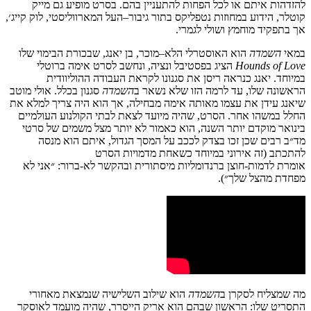
להזדהות
איתם
או
לכל
הפחות
להתעניין
בהם
.
בסרט
מופיע
גם
מייק
קוטלר
,
הידוע
במחוזות
נטפליקס
בתור
גיבור
–
העל
המארווליסטי
,
לוק
קייג׳
,
אך
בתפקיד
מוחמץ
ושולי
לגמרי
.
במאי
השמדה
הוא
האוסטרלי
הלא
–
מוכר
,
בן
יאנג
,
ש
בכורת
הבימוי
שלו
Hounds of Love
הציג
בפסטיבל
ונציה
,
ונחשב
לסרט
אימה
ברוטלי
במיוחד
.
יאנג
כנראה
ריסן
את
סגנונו
לקראת
העבודה
ההוליוודית
הראשונה
שלו
,
עד
לרמה
הזו
שלא
נשאר
ב
השמדה
סגנון
בכלל
.
אולי
מוטב
שיאנג
עידן
את
עצמו מאותה אימה מבחילה
,
אך
הוא
היה
צריך
למלא
את
החלל
במשהו
אחר
.
הסרט
,
שהיה
מיועד
לצאת
לבתי
הקולנוע
העולמיים
בינואר
מוקדם
יותר
השנה
,
הוא
כאמור
לא
יותר
מצל
משמים
של
סרטי
מד״ב
רבים
שכן
זכו
בצדק
לככב
על
המסך
הגדול
,
איתם
הוא
מנסה
להתכתב
(
זה
אירוני
במיוחד
כשאחת
מדמויות
הסרט
אומרת
לדמות-חוצן
ברנדומליות מיסתורית
ובהקשר
לא
-ברור
:
״אני
לא
מפחדת
מהצל
שלך״
).
מה שמצליח לסקרן ב
השמדה
הוא שילוב ה
שלישיה
שנמצאת
מאחורי
התסריט
שלו
:
הראשון
שבהם
הוא
אריק
הייסרר
,
שהיה
מועמד
לאוסקר