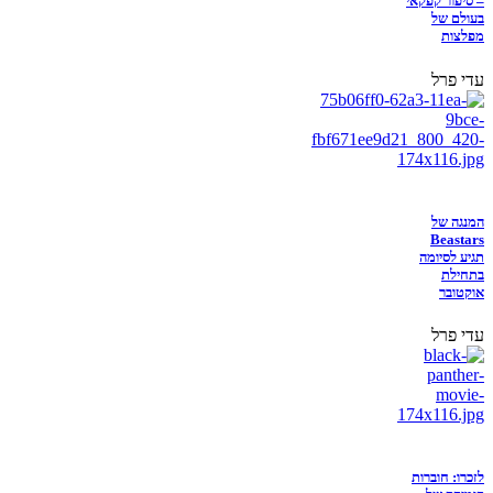
– סיפור קפקאי
בעולם של
מפלצות
עדי פרל
המנגה של
Beastars
תגיע לסיומה
בתחילת
אוקטובר
עדי פרל
לזכרו: חוברות