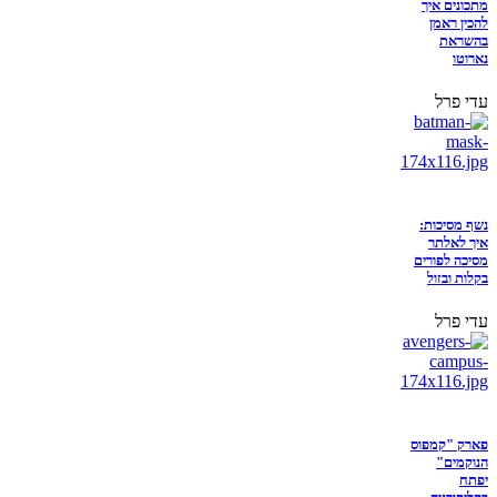
מתכונים איך
להכין ראמן
בהשראת
נארוטו
עדי פרל
נשף מסיכות:
איך לאלתר
מסיכה לפורים
בקלות ובזול
עדי פרל
פארק "קמפוס
הנוקמים"
יפתח