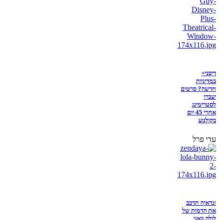
דיסני+
במדיניות
חדשה? סרטים
יעברו
לסטרימינג
אחרי 45 יום
בקולנוע
עדי פרל
זנדאיה תדבב
את הדמות של
לולה באני