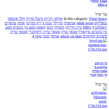
Titan תמשיך
ב-2022
עדי פרל
Final Space
In this category:
אולאן רוג'רס
ביטול סדרה
חלל אינסופי
נטפליקס
adult swim
אנימציה
טריילר
עונה 5
ריק ומורטי
אימה
ערפדים
קאסלבניה
HBO
בית הדרקון
משחקי הכס
קאסט
מסע בין כוכבים
מסע
בין כוכבים: פיקארד
סטאר טרק
סטאר טרק: דיסקוברי
סטאר טרק:
סיפונים תחתונים
attack on titan
אנימה
מנגה
עונה 4
בר הגיימינג
Level Up
בסכנת סגירה,
כך תוכלו לעזור
עדי פרל