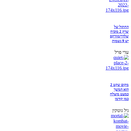
החתול של
שרק 2 מוכיח
שלדרימוורקס
יש 9 נשמות
עדי פרל
מקום שקט 2
הוא המשך
כמעט מוצלח
כמו קודמו
גיל גוטקין