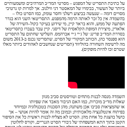
על
כתיבת
התסריט
של
המפגש
–
מסרטי
המד״ב
המרהיבים
ומשמעותיים
ביותר
של
העשור
,
בבימויו
של
המאסטר
דני
ווילנוב
.
אך
למרות
קו
נרטיבי
מסויים
דומה
–
שנעשה
בביצוע
רשלני
וחסר
עומק,
כמו
הסרט
כולו
–
ב
השמדה
אין
כל
זכר
לאותה
הרמה
מ
המפגש
.
התסריטאי
השני
הוא
בגדר
הפתעה
של
ממש
,
והוא
בראד
קיין
,
מי
שידוע
בעיקר
כקול
–
השירה
של
אלאדין
,
מיצירת
המופת
הקלאסית
של
דיסני
.
קיין
עבד
בעברו
כתסריטאי
בסדרת
המד״ב
פרינג׳
של
ג׳יי
ג׳יי
אברהמס
.
השלישי
שחתום
על
התסריט
הוא
ספנסר
כהן
,
הכותב
המקורי
של
הסרט
,
שתסריטו
נכנס
ב
-2013
משום
מה
לרשימה
השחורה
בהוליווד
(
תסריטים
שנחשבים
לאהודים
ביותר
מאלו
שטרם
זכו
להיות
מופקים
).
השמדה
מנסה
לבנות
מתחים
וטוויסטים
סביב
מגוון
שאלות
מד״ב
מוכרות,
כמו
האם
הגיבור
מאבד
את
שפיותו
או
ש
המציאות
סביבו
אכן
משתנה
; מהן
הסכנות
בטכנולוגיה
ובמיוחד
בפיתוח
אינטלגנציה
מלאכותית
;
וכמובן
מה
זה
אומר
להיות
אנושי
–
אך
כושל
בהצגת כל
אחת
מהן
.
הסרט
לא
מצליח
לבנות
ראשית
כל
את
הסיפור
הקטן
בתוך
התא
המשפחתי
של
גיבורי
הסרט
הגנריים
,
וקורס
לחלוטין