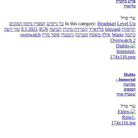
פורש מחברת
בליזארד
עדי פרל
Level Up
Headstart
In this category:
בר גיימינג
קמפיין מימון המונים
תרומות
blizzard
בליזארד
הטרדה מינית
תביעה
IGN
E3 2021
טור דעה
כתבה
Wario
אילון מאסק
מערכון
נינטנדו
סופר מריו
overwatch
Overwatch 2
Diablo
Immortal –
מסחטת
הכספים
ששברה אותי
עדי פרל