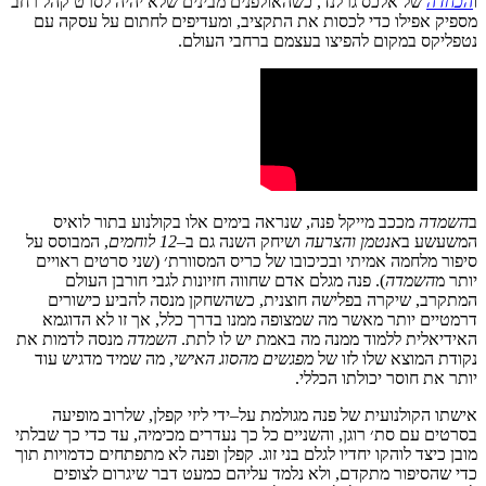
ו
הכחדה
של
אלכס
גרלנד
,
כשהאולפנים
מבינים
שלא
יהיה
לסרט
קהל
רחב
מספיק
אפילו
כדי
לכסות
את
התקציב
,
ומעדיפים
לחתום
על
עסקה
עם
נטפליקס
במקום
להפיצו
בעצמם
ברחבי
העולם
.
ב
השמדה
מככב
מייקל
פנה
,
שנראה
בימים
אלו
בקולנוע
בתור
לואיס
המשעשע
ב
אנטמן
והצרעה
ושיחק
השנה
גם
ב
–
12
לוחמים
,
המבוסס
על
סיפור
מלחמה
אמיתי
ובכיכובו
של
כריס
המסוורת׳ (שני סרטים ראויים
יותר מ
השמדה
)
.
פנה
מגלם
אדם
שחווה
חזיונות
לגבי
חורבן
העולם
המתקרב
,
שיקרה
בפלישה
חוצנית
,
כשהשחקן
מנסה
להביע
כישורים
דרמטיים
יותר
מאשר
מה
שמצופה
ממנו
בדרך
כלל
,
אך
זו
לא
הדוגמא
האידיאלית
ללמוד
ממנה
מה
באמת
יש
לו
לתת
.
השמדה
מנסה
לדמות את
נקודת המוצא שלו לזו של
מפגשים
מהסוג
האישי
,
מה
שמיד
מדגיש
עוד
יותר
את
חוסר
יכולתו
הכללי
.
אישתו
הקולנועית
של
פנה
מגולמת
על
–
ידי
ליזי
קפלן
,
שלרוב
מופיעה
בסרטים
עם
סת׳
רוגן
,
והשניים
כל
כך
נעדרים
מכימיה
,
עד
כדי
כך
שבלתי
מובן
כיצד
לוהקו
יחדיו
לגלם
בני
זוג
.
קפלן ופנה
לא
מתפתחים
כדמויות
תוך
כדי
שהסיפור
מתקדם
,
ולא
נלמד
עליהם
כמעט
דבר
שיגרום
לצופים