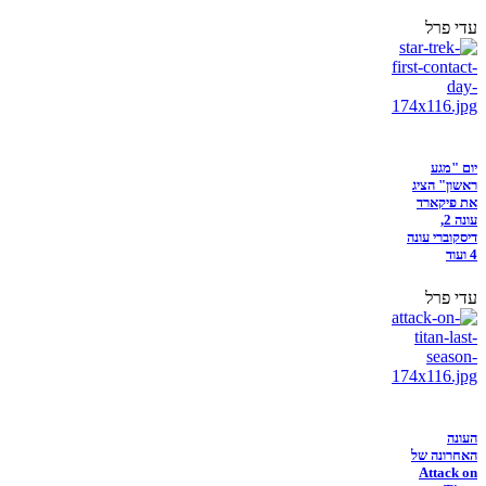
עדי פרל
יום "מגע
ראשון" הציג
את פיקארד
עונה 2,
דיסקוברי עונה
4 ועוד
עדי פרל
העונה
האחרונה של
Attack on