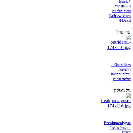
Back 4
Blood עוד
רחוק מלהיות
היורש של Left
4 Dead
עדי פרל
Outriders –
הרעיונות
טובים, הביצוע
שלהם פחות
גיל גוטקין
Freakpocalypse
– תחילתה של
ידידות