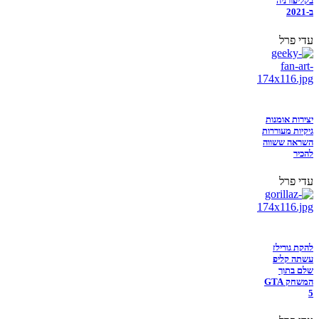
בקליפורניה
ב-2021
עדי פרל
יצירות אומנות
גיקיות מעוררות
השראה ששווה
להכיר
עדי פרל
להקת גורילז
עשתה קליפ
שלם בתוך
המשחק GTA
5