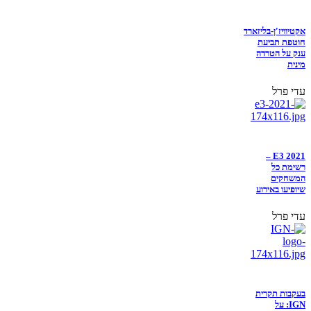
אקטיוויז'ן-בליזארד
חוטפת תביעת
ענק על הטרדה
מינית
עדי פרל
E3 2021 –
רשימת כל
המשחקים
שיופיעו באירוע
עדי פרל
בעקבות תקרית
IGN: על