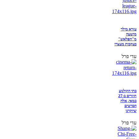
עזרא מילר
מושעה
מ"הפלאש"
בעקבות מעצרו
עדי פרל
בתי הקולנוע
חוזרים ב-27
במאי, אלה
הסרטים
שיוקרנו
עדי פרל