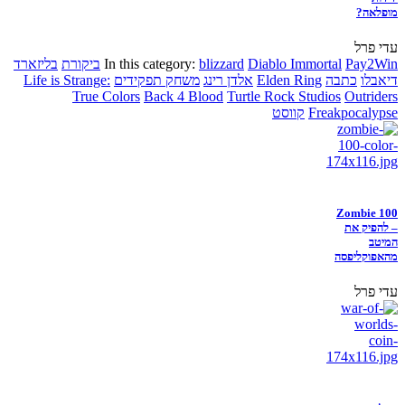
מופלאה?
עדי פרל
Pay2Win
Diablo Immortal
blizzard
In this category:
ביקורת
בליזארד
דיאבלו
כתבה
Elden Ring
אלדן רינג
משחק תפקידים
Life is Strange:
True Colors
Back 4 Blood
Turtle Rock Studios
Outriders
Freakpocalypse
קווסט
Zombie 100
– להפיק את
המיטב
מהאפוקליפסה
עדי פרל