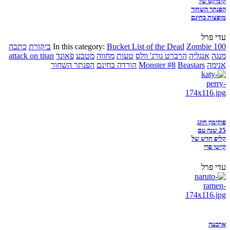
קומיקס של
הפנתר השחור
מופצות בחינם
עדי פרל
Zombie 100
Bucket List of the Dead
In this category:
ביקורת
כתבה
מנגה
אנגליה
הרברט גורג' וולס
טעות
מחווה
מטבע
פאונד
attack on titan
אנימה
Beastars
Monster #8
הורדה בחינם
הפנתר השחור
פוקימון חוגג
25 שנה עם
קליפ חדש של
קייטי פרי
עדי פרל
ארבעה