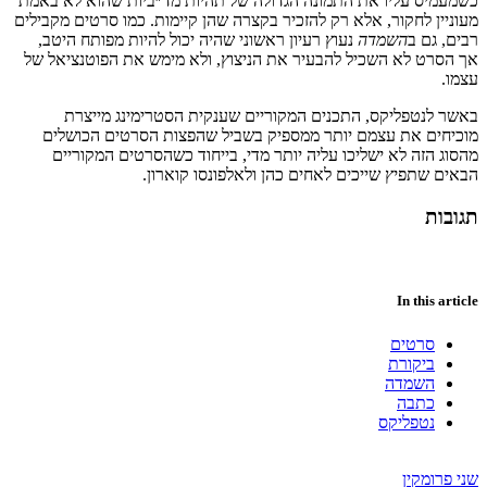
כשמעמיס
עליו
את
התמונה
הגדולה
של
תהיות
מד״ביות
שהוא
לא
באמת
מעוניין
לחקור
,
אלא
רק
להזכיר
בקצרה
שהן
קיימות
.
כמו
סרטים
מקבילים
רבים
,
גם ב
השמדה
נעוץ
רעיון
ראשוני
שהיה
יכול
להיות
מפותח
היטב
,
אך
הסרט
לא
השכיל
להבעיר
את
הניצוץ
,
ולא
מימש
את
הפוטנציאל
של
עצמו
.
באשר לנטפליקס, התכנים המקוריים שענקית הסטרימינג מייצרת
מוכיחים את עצמם יותר ממספיק בשביל שהפצות הסרטים הכושלים
מהסוג הזה לא ישליכו עליה יותר מדי, בייחוד כשהסרטים המקוריים
הבאים שתפיץ שייכים לאחים כהן ולאלפונסו קוארון.
תגובות
In this article
סרטים
ביקורת
השמדה
כתבה
נטפליקס
שני פרומקין