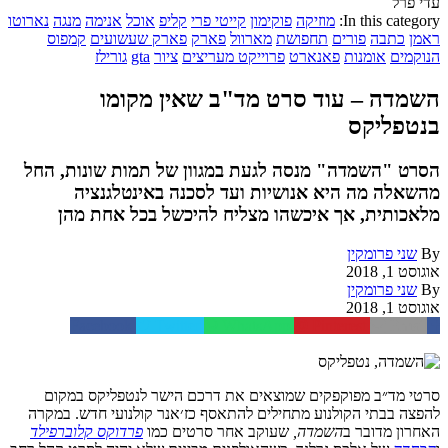
עדי פרל
In this category:
מוזיקה
פוקימון
קייטי פרי
קליפ
אוכל
אנימה
מנגה
נארוטו
ראמן
כתבה
פורים
תחפושת
מארוול
פארק
פארק שעשועים
קמפוס
הנוקמים
אומנות
פאנארט
פרוייקט מעריצים
ציור
gta
גורילז
השמדה – עוד סרט מד"ב שאין מקומו
בנטפליקס
הסרט "השמדה" מנסה לגעת במגוון של תמות שונות, החל
מהשאלה מה היא אנושיות ועד לסכנה באינטלגנציה
מלאכותית, אך איכשהו מצליח להיכשל בכל אחת מהן
By
שני פרומקין
אוגוסט 1, 2018
By
שני פרומקין
אוגוסט 1, 2018
Facebook
Twitter
WhatsApp
Pinterest
Email
סרטי
מד״ב
מפוקפקים
שמוצאים
את
דרכם
הישר
לנטפליקס
במקום
להפצה
בבתי
הקולנוע
מתחילים
להתאסף
כז׳אנר
קולנועי
חדש
. במקרה
האחרון מדובר ב
השמדה,
ש
עוקב
אחר
סרטים
כמו
פרדוקס
קלוברפילד