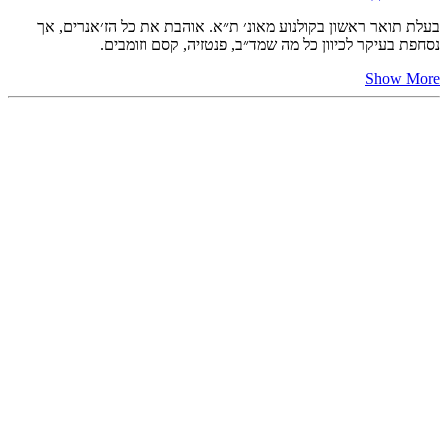
בעלת תואר ראשון בקולנוע מאונ׳ ת״א. אוהבת את כל הז׳אנרים, אך
נסחפת בעיקר לכיוון כל מה שמד״ב, פנטזיה, קסם וזומבים.
Show More