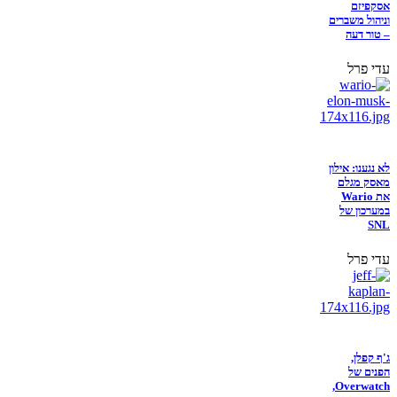
אסקפיזם
וניהול משברים
– טור דעה
עדי פרל
לא נגענו: אילון
מאסק מגלם
את Wario
במערכון של
SNL
עדי פרל
ג'ף קפלן,
הפנים של
Overwatch,