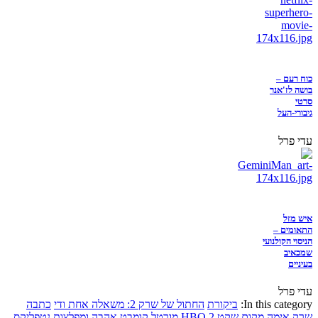
כוח רעם –
בושה לז'אנר
סרטי
גיבורי-העל
עדי פרל
איש מזל
התאומים –
הניסוי הקולנועי
שמכאיב
בעיניים
עדי פרל
In this category:
ביקורת
החתול של שרק 2: משאלה אחת ודי
כתבה
שרק
אימה
מקום שקט 2
HBO
מורטל קומבט
אהבה ומפלצות
נטפליקס