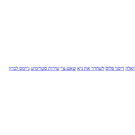
ואלה
דיסני פלוס
לשחרר את גיא
שאנג-צ'י
שירות סטרימינג
ג'יימס לברון