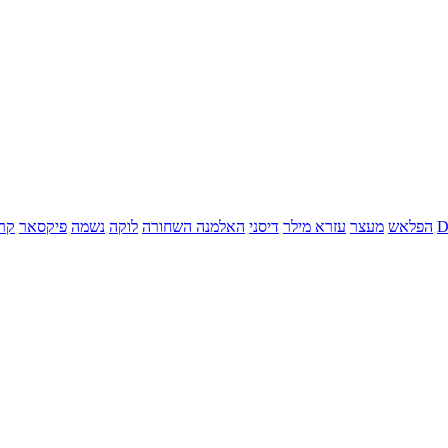
הפלאש
מעצר
עזרא מילר
דיסני
האלמנה השחורה
לוקה
נשמה
פיקסאר
קר