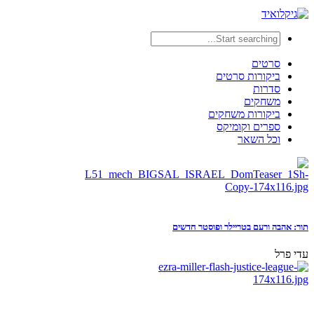
סרטים
ביקורות סרטים
סדרות
משחקים
ביקורות משחקים
ספרים וקומיקס
וכל השאר
תור: אהבה ורעם בטריילר ופוסטר חדשים
עדי פרל