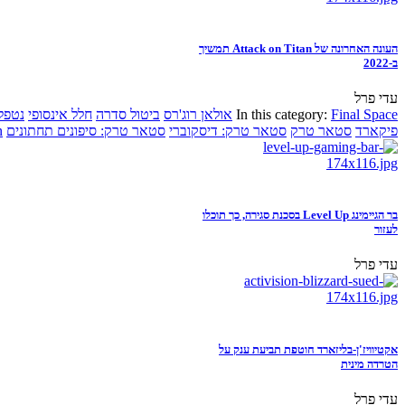
העונה האחרונה של Attack on Titan תמשיך
ב-2022
עדי פרל
Final Space
In this category:
אולאן רוג'רס
ביטול סדרה
חלל אינסופי
נטפל
פיקארד
סטאר טרק
סטאר טרק: דיסקוברי
סטאר טרק: סיפונים תחתונים
n
בר הגיימינג Level Up בסכנת סגירה, כך תוכלו
לעזור
עדי פרל
אקטיוויז'ן-בליזארד חוטפת תביעת ענק על
הטרדה מינית
עדי פרל