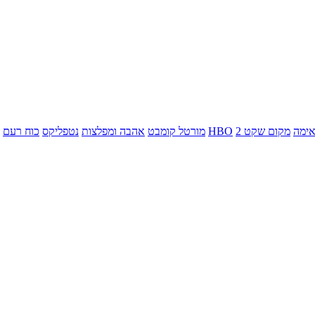
ימה
מקום שקט 2
HBO
מורטל קומבט
אהבה ומפלצות
נטפליקס
כוח רעם