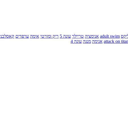
יקס
adult swim
אנימציה
טריילר
עונה 5
ריק ומורטי
אימה
ערפדים
קאסלבני
attack on tita
אנימה
מנגה
עונה 4