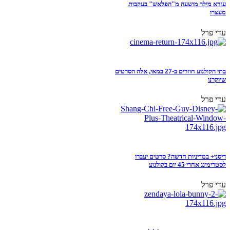
עזרא מילר מושעה מ"הפלאש" בעקבות
מעצרו
עדי פרל
בתי הקולנוע חוזרים ב-27 במאי, אלה הסרטים
שיוקרנו
עדי פרל
דיסני+ במדיניות חדשה? סרטים יעברו
לסטרימינג אחרי 45 יום בקולנוע
עדי פרל