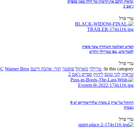
זנדאיה תדבב את הדמות של לולה באני בספייס
ג'אם 2
עדי פרל
הסרט האלמנה השחורה עובר סופית
לסטרימינג, צפו בטריילר החדש
עדי פרל
In this category:
טריילר
מארוול
פוסטר
תור: אהבה ורעם
Warner Bros
DC
זנדאיה
לוני טונס
ליהוק
ספייס ג'אם 2
החתול של שרק 2 מוכיח שלדרימוורקס יש 9
נשמות
עדי פרל