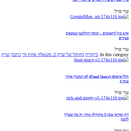
עדי פרל
איש מזל התאומים – הניסוי הקולנועי שמכאיב
בעיניים
עדי פרל
In this category:
ביקורת
החתול של שרק 2: משאלה אחת ודי
כתבה
שרק
א
חלל אינסופי (Final Space) לא תמשיך אחרי
עונה 3
עדי פרל
ריק ומורטי עונה 5 מתחילה מחר, זה מה שצריך
לדעת
עדי פרל