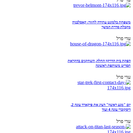
משפחת בלמונט עתידה לחזור: קאסלבניה
מקבלת סדרת המשך
עדי פרל
הפקת בית הדרקון החלה, השחקנים בהקראת
תסריט משותפת ראשונה
עדי פרל
יום "מגע ראשון" הציג את פיקארד עונה 2,
דיסקוברי עונה 4 ועוד
עדי פרל