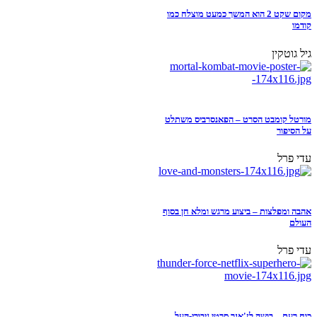
מקום שקט 2 הוא המשך כמעט מוצלח כמו
קודמו
גיל גוטקין
מורטל קומבט הסרט – הפאנסרביס משתלט
על הסיפור
עדי פרל
אהבה ומפלצות – ביצוע מרגש ומלא חן בסוף
העולם
עדי פרל
כוח רעם – בושה לז'אנר סרטי גיבורי-העל