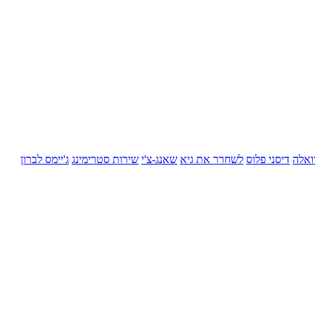
ואלה
דיסני פלוס
לשחרר את גיא
שאנג-צ'י
שירות סטרימינג
ג'יימס לברון