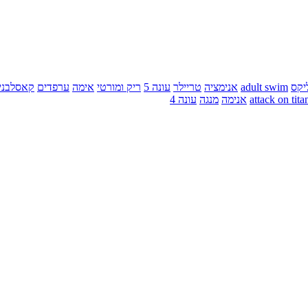
יקס
adult swim
אנימציה
טריילר
עונה 5
ריק ומורטי
אימה
ערפדים
קאסלבני
attack on tita
אנימה
מנגה
עונה 4