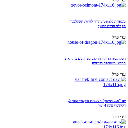
משפחת בלמונט עתידה לחזור: קאסלבניה
מקבלת סדרת המשך
עדי פרל
הפקת בית הדרקון החלה, השחקנים בהקראת
תסריט משותפת ראשונה
עדי פרל
יום "מגע ראשון" הציג את פיקארד עונה 2,
דיסקוברי עונה 4 ועוד
עדי פרל