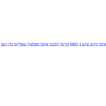
ימה
מקום שקט 2
HBO
מורטל קומבט
אהבה ומפלצות
נטפליקס
כוח רעם