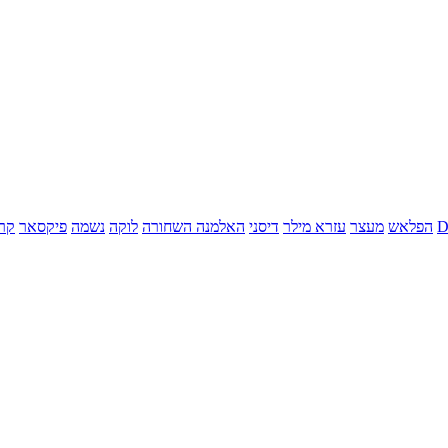
הפלאש
מעצר
עזרא מילר
דיסני
האלמנה השחורה
לוקה
נשמה
פיקסאר
קר