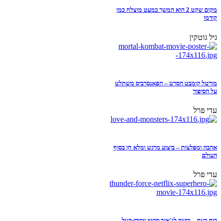
מקום שקט 2 הוא המשך כמעט מוצלח כמו
קודמו
גיל גוטקין
מורטל קומבט הסרט – הפאנסרביס משתלט
על הסיפור
עדי פרל
אהבה ומפלצות – ביצוע מרגש ומלא חן בסוף
העולם
עדי פרל
כוח רעם – בושה לז'אנר סרטי גיבורי-העל