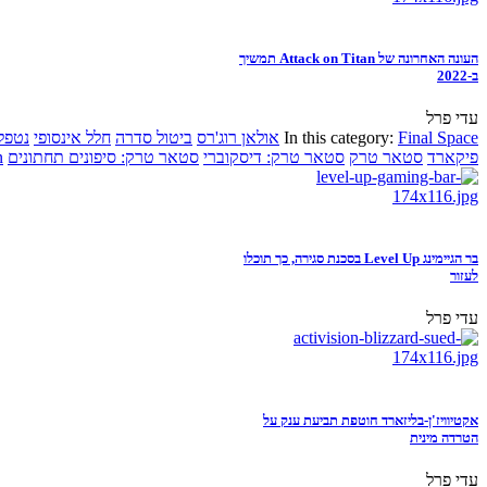
העונה האחרונה של Attack on Titan תמשיך
ב-2022
עדי פרל
Final Space
In this category:
אולאן רוג'רס
ביטול סדרה
חלל אינסופי
נטפל
פיקארד
סטאר טרק
סטאר טרק: דיסקוברי
סטאר טרק: סיפונים תחתונים
n
בר הגיימינג Level Up בסכנת סגירה, כך תוכלו
לעזור
עדי פרל
אקטיוויז'ן-בליזארד חוטפת תביעת ענק על
הטרדה מינית
עדי פרל