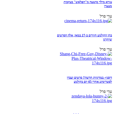
עזרא מילר מושעה מ"הפלאש" בעקבות
מעצרו
עדי פרל
בתי הקולנוע חוזרים ב-27 במאי, אלה הסרטים
שיוקרנו
עדי פרל
דיסני+ במדיניות חדשה? סרטים יעברו
לסטרימינג אחרי 45 יום בקולנוע
עדי פרל