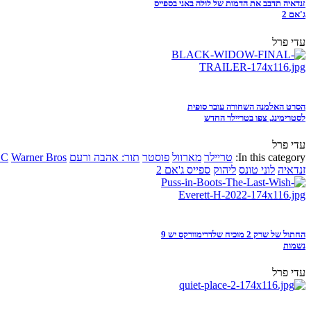
זנדאיה תדבב את הדמות של לולה באני בספייס
ג'אם 2
עדי פרל
הסרט האלמנה השחורה עובר סופית
לסטרימינג, צפו בטריילר החדש
עדי פרל
In this category:
טריילר
מארוול
פוסטר
תור: אהבה ורעם
Warner Bros
DC
זנדאיה
לוני טונס
ליהוק
ספייס ג'אם 2
החתול של שרק 2 מוכיח שלדרימוורקס יש 9
נשמות
עדי פרל