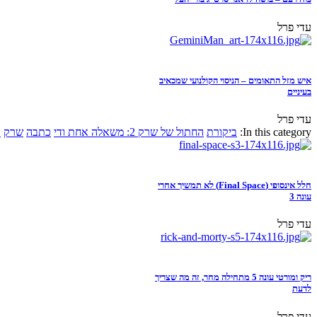
עדי פרל
איש מזל התאומים – הניסוי הקולנועי שמכאיב
בעיניים
עדי פרל
In this category:
ביקורת
החתול של שרק 2: משאלה אחת ודי
כתבה
שרק
א
חלל אינסופי (Final Space) לא תמשיך אחרי
עונה 3
עדי פרל
ריק ומורטי עונה 5 מתחילה מחר, זה מה שצריך
לדעת
עדי פרל