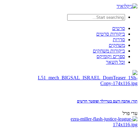
סרטים
ביקורות סרטים
סדרות
משחקים
ביקורות משחקים
ספרים וקומיקס
וכל השאר
תור: אהבה ורעם בטריילר ופוסטר חדשים
עדי פרל