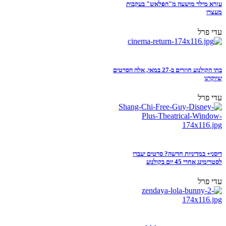
עזרא מילר מושעה מ"הפלאש" בעקבות
מעצרו
עדי פרל
בתי הקולנוע חוזרים ב-27 במאי, אלה הסרטים
שיוקרנו
עדי פרל
דיסני+ במדיניות חדשה? סרטים יעברו
לסטרימינג אחרי 45 יום בקולנוע
עדי פרל