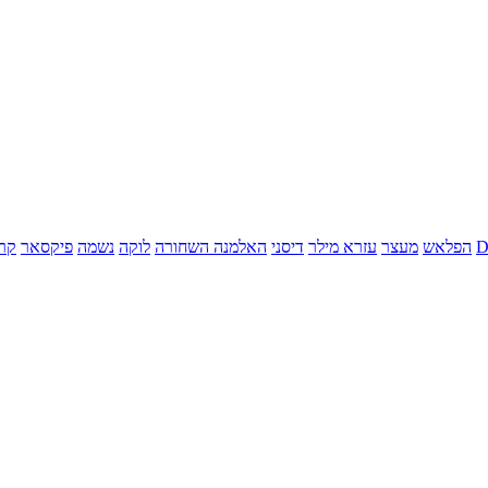
הפלאש
מעצר
עזרא מילר
דיסני
האלמנה השחורה
לוקה
נשמה
פיקסאר
קר