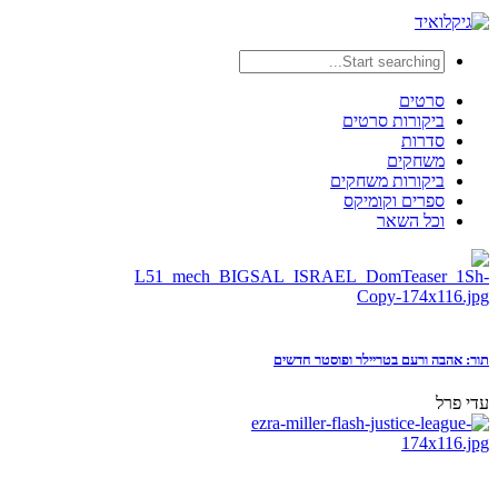
סרטים
ביקורות סרטים
סדרות
משחקים
ביקורות משחקים
ספרים וקומיקס
וכל השאר
תור: אהבה ורעם בטריילר ופוסטר חדשים
עדי פרל