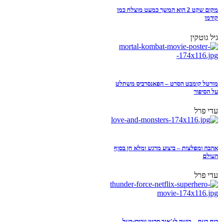
מקום שקט 2 הוא המשך כמעט מוצלח כמו
קודמו
גיל גוטקין
מורטל קומבט הסרט – הפאנסרביס משתלט
על הסיפור
עדי פרל
אהבה ומפלצות – ביצוע מרגש ומלא חן בסוף
העולם
עדי פרל
כוח רעם – בושה לז'אנר סרטי גיבורי-העל