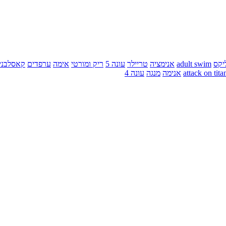
יקס
adult swim
אנימציה
טריילר
עונה 5
ריק ומורטי
אימה
ערפדים
קאסלבני
attack on tita
אנימה
מנגה
עונה 4