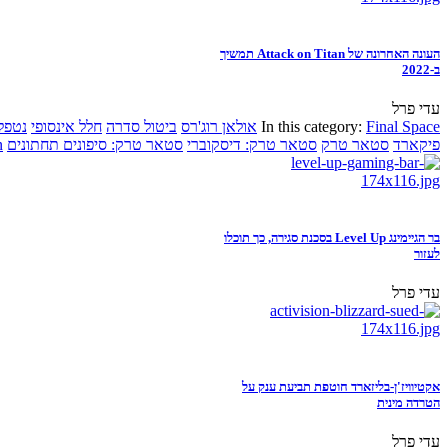
העונה האחרונה של Attack on Titan תמשיך
ב-2022
עדי פרל
Final Space
In this category:
אולאן רוג'רס
ביטול סדרה
חלל אינסופי
נטפל
פיקארד
סטאר טרק
סטאר טרק: דיסקוברי
סטאר טרק: סיפונים תחתונים
n
בר הגיימינג Level Up בסכנת סגירה, כך תוכלו
לעזור
עדי פרל
אקטיוויז'ן-בליזארד חוטפת תביעת ענק על
הטרדה מינית
עדי פרל