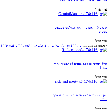
עדי פרל
איש מזל התאומים – הניסוי הקולנועי שמכאיב
בעיניים
עדי פרל
In this category:
ביקורת
החתול של שרק 2: משאלה אחת ודי
כתבה
שרק
א
חלל אינסופי (Final Space) לא תמשיך אחרי
עונה 3
עדי פרל
ריק ומורטי עונה 5 מתחילה מחר, זה מה שצריך
לדעת
עדי פרל