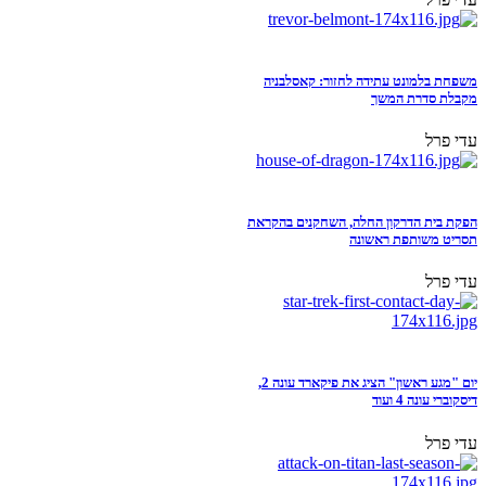
משפחת בלמונט עתידה לחזור: קאסלבניה
מקבלת סדרת המשך
עדי פרל
הפקת בית הדרקון החלה, השחקנים בהקראת
תסריט משותפת ראשונה
עדי פרל
יום "מגע ראשון" הציג את פיקארד עונה 2,
דיסקוברי עונה 4 ועוד
עדי פרל