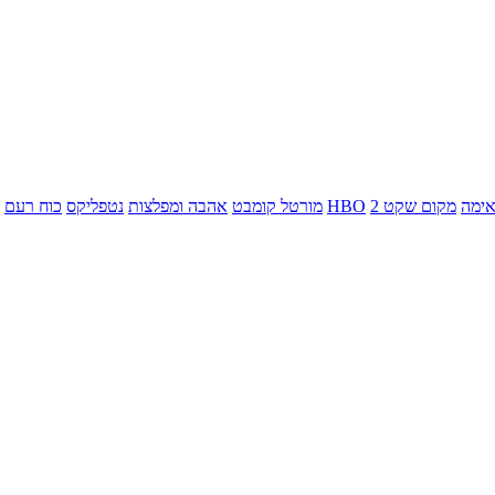
ימה
מקום שקט 2
HBO
מורטל קומבט
אהבה ומפלצות
נטפליקס
כוח רעם