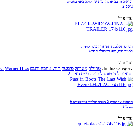
זנדאיה תדבב את הדמות של לולה באני בספייס
ג'אם 2
עדי פרל
הסרט האלמנה השחורה עובר סופית
לסטרימינג, צפו בטריילר החדש
עדי פרל
In this category:
טריילר
מארוול
פוסטר
תור: אהבה ורעם
Warner Bros
DC
זנדאיה
לוני טונס
ליהוק
ספייס ג'אם 2
החתול של שרק 2 מוכיח שלדרימוורקס יש 9
נשמות
עדי פרל