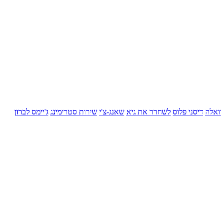
ואלה
דיסני פלוס
לשחרר את גיא
שאנג-צ'י
שירות סטרימינג
ג'יימס לברון