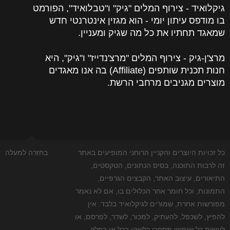
גיקלואיד - צירוף המלים "גיק" ו"טבלואיד", הפורמט
בו מודפס עיתון יומי - הוא מגזין אינטרנטי חדש
שמאגד תחתיו את כל מה שגיק ומעניין.
מרצ'ן-גיק - צירוף המלים "מרצ'נדייז" ו"גיק", היא
חנות תכנית שותפים (Affiliate) בה אנו מאגדים
מוצרים מגניבים מרחבי הרשת.
כל זכויות היוצרים והקניין הרוחני המופיעים באתר
בחזרה למעלה
זה לרבות התוכנה, בסיס הנתונים, הטקסטים,
התיאורים, עיצוב האתר, הקבצים הגרפיים,
התמונות, וכל חומר אחר הכלולים בו, אם לא נאמר
מפורשות אחרת, שמורים לגיקלואיד בלבד. אין
להפיץ, לשכפל, להעתיק, למכור, לשדר, לפרסם, או
לעשות כל שימוש מסחרי כלשהו בכל או בחלק