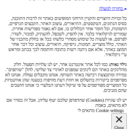
בחזרה למעלה
כל זכויות היוצרים והקניין הרוחני המופיעים באתר זה לרבות התוכנה,
בסיס הנתונים, הטקסטים, התיאורים, עיצוב האתר, הקבצים הגרפיים,
התמונות, וכל חומר אחר הכלולים בו, אם לא נאמר מפורשות אחרת,
שמורים לגיקלואיד בלבד. אין להפיץ, לשכפל, להעתיק, למכור, לשדר,
לפרסם, או לעשות כל שימוש מסחרי כלשהו בכל או בחלק מתכניו של
האתר, כולל מוצרים, תמונות, גרפיקה, תיאורים, עיצוב וכל דבר אחר
המוצג באתר, אלא אם ניתנה רשות כתובה וחתומה לכך בכתב ומראש
ע''י גיקלואיד.
גילוי נאות:
כמו לכל אתר אינטרנט אחר, יש לנו עלויות תפעול. חלק
מהלינקים באתר הם לינקים שמפנים לאתרי צד שלישי, להלן "שותפים".
במידה ומתבצעת רכישה באתר השותף, אנחנו מקבלים עמלה. אנחנו לא
מפרסמים ביקורות בתשלום או חוות דעת מזויפות בטענה שהן אותנטיות.
כל המוצרים מפורסמים על פי שיקול דעתנו הבלעדי כי אנחנו חושבים
שהם מגניבים.
יש לנו עוגיות (Cookies) שהדפדפן שלכם יעוף עליהן. אבל זה בסדר אם
לא מתאים, באמת
Cookie settings
מתאים לי
Close