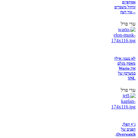
אסקפיזם
וניהול משברים
– טור דעה
עדי פרל
לא נגענו: אילון
מאסק מגלם
את Wario
במערכון של
SNL
עדי פרל
ג'ף קפלן,
הפנים של
Overwatch,