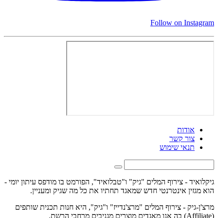
Follow on Instagram
אודות
צור קשר
תנאי שימוש
גיקלואיד - צירוף המלים "גיק" ו"טבלואיד", הפורמט בו מודפס עיתון יומי -
הוא מגזין אינטרנטי חדש שמאגד תחתיו את כל מה שגיק ומעניין.
מרצ'ן-גיק - צירוף המלים "מרצ'נדייז" ו"גיק", היא חנות תכנית שותפים
(Affiliate) בה אנו מאגדים מוצרים מגניבים מרחבי הרשת.