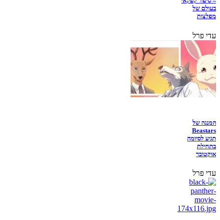
– סיפור קפקאי
בעולם של
מפלצות
עדי פרל
המנגה של
Beastars
תגיע לסיומה
בתחילת
אוקטובר
עדי פרל