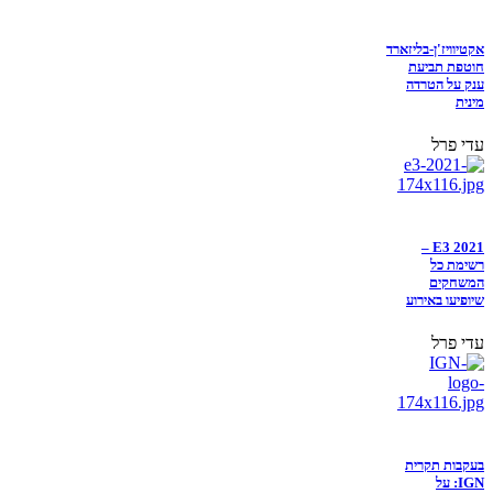
אקטיוויז'ן-בליזארד
חוטפת תביעת
ענק על הטרדה
מינית
עדי פרל
E3 2021 –
רשימת כל
המשחקים
שיופיעו באירוע
עדי פרל
בעקבות תקרית
IGN: על