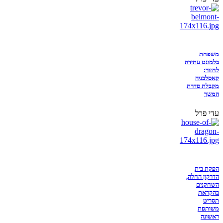
משפחת
בלמונט עתידה
לחזור:
קאסלבניה
מקבלת סדרת
המשך
עדי פרל
הפקת בית
הדרקון החלה,
השחקנים
בהקראת
תסריט
משותפת
ראשונה