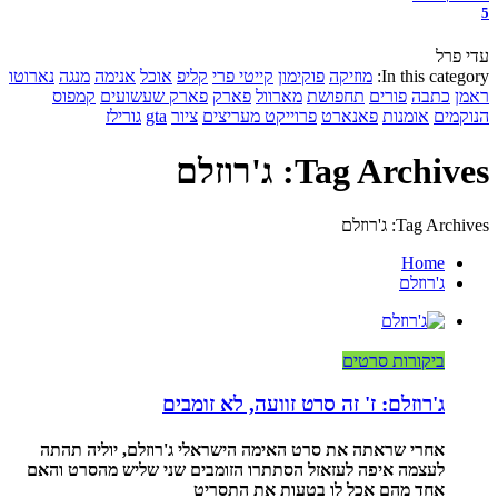
5
עדי פרל
In this category:
מוזיקה
פוקימון
קייטי פרי
קליפ
אוכל
אנימה
מנגה
נארוטו
ראמן
כתבה
פורים
תחפושת
מארוול
פארק
פארק שעשועים
קמפוס
הנוקמים
אומנות
פאנארט
פרוייקט מעריצים
ציור
gta
גורילז
Tag Archives: ג'רוזלם
Tag Archives: ג'רוזלם
Home
ג'רוזלם
ביקורות סרטים
ג'רוזלם: ז' זה סרט זוועה, לא זומבים
אחרי שראתה את סרט האימה הישראלי ג'רוזלם, יוליה תהתה
לעצמה איפה לעזאזל הסתתרו הזומבים שני שליש מהסרט והאם
אחד מהם אכל לו בטעות את התסריט