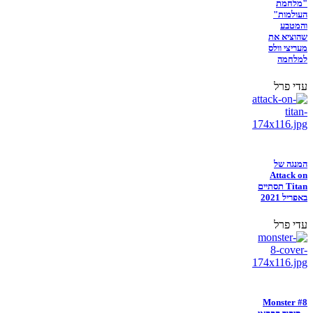
"מלחמת
העולמות"
והמטבע
שהוציא את
מעריצי וולס
למלחמה
עדי פרל
המנגה של
Attack on
Titan תסתיים
באפריל 2021
עדי פרל
Monster #8