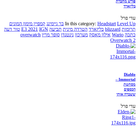
פורש מחברת
בליזארד
עדי פרל
Level Up
Headstart
In this category:
בר גיימינג
קמפיין מימון המונים
תרומות
blizzard
בליזארד
הטרדה מינית
תביעה
IGN
E3 2021
טור דעה
כתבה
Wario
אילון מאסק
מערכון
נינטנדו
סופר מריו
overwatch
Overwatch 2
Diablo
Immortal –
מסחטת
הכספים
ששברה אותי
עדי פרל