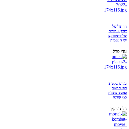
החתול של
שרק 2 מוכיח
שלדרימוורקס
יש 9 נשמות
עדי פרל
מקום שקט 2
הוא המשך
כמעט מוצלח
כמו קודמו
גיל גוטקין