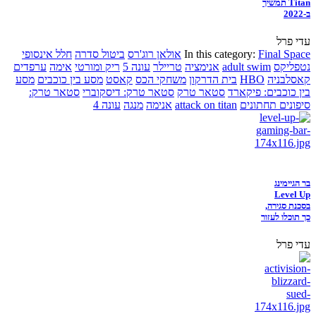
Titan תמשיך
ב-2022
עדי פרל
Final Space
In this category:
אולאן רוג'רס
ביטול סדרה
חלל אינסופי
נטפליקס
adult swim
אנימציה
טריילר
עונה 5
ריק ומורטי
אימה
ערפדים
קאסלבניה
HBO
בית הדרקון
משחקי הכס
קאסט
מסע בין כוכבים
מסע
בין כוכבים: פיקארד
סטאר טרק
סטאר טרק: דיסקוברי
סטאר טרק:
סיפונים תחתונים
attack on titan
אנימה
מנגה
עונה 4
בר הגיימינג
Level Up
בסכנת סגירה,
כך תוכלו לעזור
עדי פרל