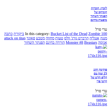
לזכרו: חוברות
קומיקס של
הפנתר השחור
מופצות בחינם
עדי פרל
Zombie 100
Bucket List of the Dead
In this category:
ביקורת
כתבה
מנגה
אנגליה
הרברט גורג' וולס
טעות
מחווה
מטבע
פאונד
attack on titan
אנימה
Beastars
Monster #8
הורדה בחינם
הפנתר השחור
פוקימון חוגג
25 שנה עם
קליפ חדש של
קייטי פרי
עדי פרל