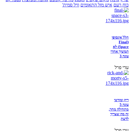
כוח רעם
איש מזל התאומים
וויל סמית'
חלל אינסופי
(Final
Space) לא
תמשיך אחרי
עונה 3
עדי פרל
ריק ומורטי
עונה 5
מתחילה מחר,
זה מה שצריך
לדעת
עדי פרל