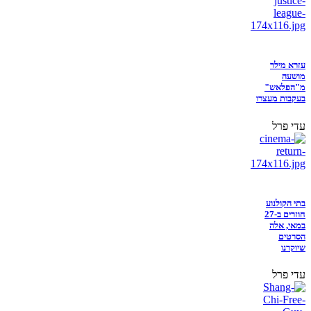
עזרא מילר
מושעה
מ"הפלאש"
בעקבות מעצרו
עדי פרל
בתי הקולנוע
חוזרים ב-27
במאי, אלה
הסרטים
שיוקרנו
עדי פרל