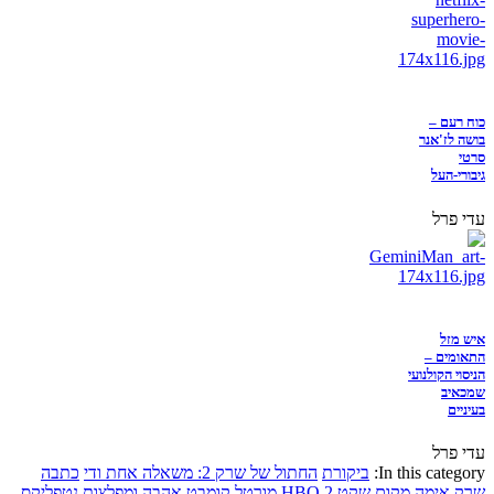
כוח רעם –
בושה לז'אנר
סרטי
גיבורי-העל
עדי פרל
איש מזל
התאומים –
הניסוי הקולנועי
שמכאיב
בעיניים
עדי פרל
In this category:
ביקורת
החתול של שרק 2: משאלה אחת ודי
כתבה
שרק
אימה
מקום שקט 2
HBO
מורטל קומבט
אהבה ומפלצות
נטפליקס