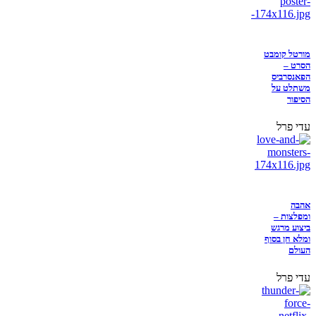
מורטל קומבט
הסרט –
הפאנסרביס
משתלט על
הסיפור
עדי פרל
אהבה
ומפלצות –
ביצוע מרגש
ומלא חן בסוף
העולם
עדי פרל