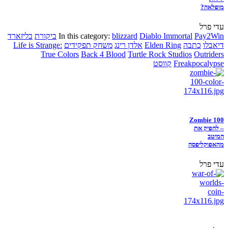
מופלאה?
עדי פרל
Pay2Win
Diablo Immortal
blizzard
In this category:
ביקורת
בליזארד
דיאבלו
כתבה
Elden Ring
אלדן רינג
משחק תפקידים
Life is Strange:
True Colors
Back 4 Blood
Turtle Rock Studios
Outriders
Freakpocalypse
קווסט
Zombie 100
– להפיק את
המיטב
מהאפוקליפסה
עדי פרל