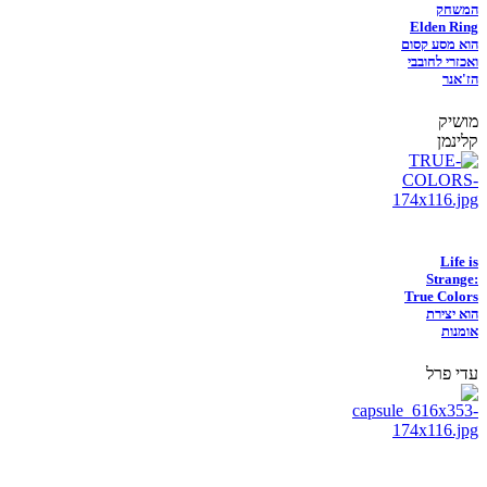
המשחק
Elden Ring
הוא מסע קסום
ואכזרי לחובבי
הז'אנר
מושיק
קלינמן
Life is
Strange:
True Colors
הוא יצירת
אומנות
עדי פרל