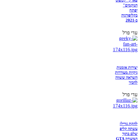
פארק "קמפוס
הנוקמים"
יפתח
בקליפורניה
ב-2021
עדי פרל
יצירות אומנות
גיקיות מעוררות
השראה ששווה
להכיר
עדי פרל
להקת גורילז
עשתה קליפ
שלם בתוך
המשחק GTA