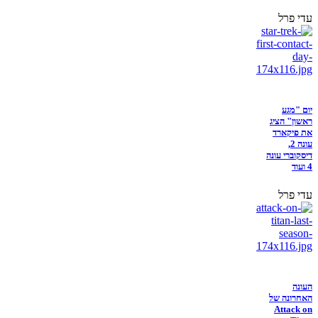
עדי פרל
יום "מגע
ראשון" הציג
את פיקארד
עונה 2,
דיסקוברי עונה
4 ועוד
עדי פרל
העונה
האחרונה של
Attack on