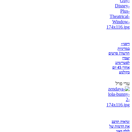
דיסני+
במדיניות
חדשה? סרטים
יעברו
לסטרימינג
אחרי 45 יום
בקולנוע
עדי פרל
זנדאיה תדבב
את הדמות של
לולה באני