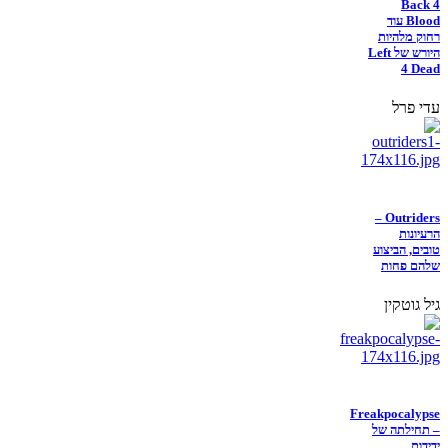
Back 4
Blood עוד
רחוק מלהיות
היורש של Left
4 Dead
עדי פרל
Outriders –
הרעיונות
טובים, הביצוע
שלהם פחות
גיל גוטקין
Freakpocalypse
– תחילתה של
ידידות