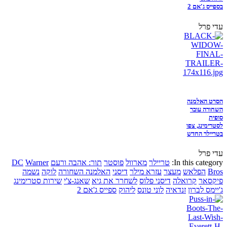
בספייס ג'אם 2
עדי פרל
הסרט האלמנה
השחורה עובר
סופית
לסטרימינג, צפו
בטריילר החדש
עדי פרל
In this category:
טריילר
מארוול
פוסטר
תור: אהבה ורעם
Warner
DC
Bros
הפלאש
מעצר
עזרא מילר
דיסני
האלמנה השחורה
לוקה
נשמה
פיקסאר
קרואלה
דיסני פלוס
לשחרר את גיא
שאנג-צ'י
שירות סטרימינג
ג'יימס לברון
זנדאיה
לוני טונס
ליהוק
ספייס ג'אם 2