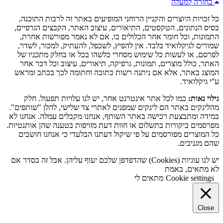
בחזרה למעלה
כל זכויות היוצרים והקניין הרוחני המופיעים באתר זה לרבות התוכנה,
בסיס הנתונים, הטקסטים, התיאורים, עיצוב האתר, הקבצים הגרפיים,
התמונות, וכל חומר אחר הכלולים בו, אם לא נאמר מפורשות אחרת,
שמורים לגיקלואיד בלבד. אין להפיץ, לשכפל, להעתיק, למכור, לשדר,
לפרסם, או לעשות כל שימוש מסחרי כלשהו בכל או בחלק מתכניו של
האתר, כולל מוצרים, תמונות, גרפיקה, תיאורים, עיצוב וכל דבר אחר
המוצג באתר, אלא אם ניתנה רשות כתובה וחתומה לכך בכתב ומראש
ע''י גיקלואיד.
גילוי נאות:
כמו לכל אתר אינטרנט אחר, יש לנו עלויות תפעול. חלק
מהלינקים באתר הם לינקים שמפנים לאתרי צד שלישי, להלן "שותפים".
במידה ומתבצעת רכישה באתר השותף, אנחנו מקבלים עמלה. אנחנו לא
מפרסמים ביקורות בתשלום או חוות דעת מזויפות בטענה שהן אותנטיות.
כל המוצרים מפורסמים על פי שיקול דעתנו הבלעדי כי אנחנו חושבים
שהם מגניבים.
יש לנו עוגיות (Cookies) שהדפדפן שלכם יעוף עליהן. אבל זה בסדר אם
לא מתאים, באמת
Cookie settings
מתאים לי
Close