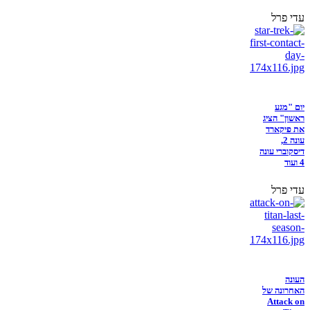
עדי פרל
יום "מגע
ראשון" הציג
את פיקארד
עונה 2,
דיסקוברי עונה
4 ועוד
עדי פרל
העונה
האחרונה של
Attack on