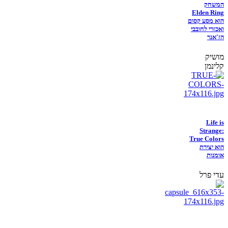
המשחק
Elden Ring
הוא מסע קסום
ואכזרי לחובבי
הז'אנר
מושיק
קלינמן
Life is
Strange:
True Colors
הוא יצירת
אומנות
עדי פרל