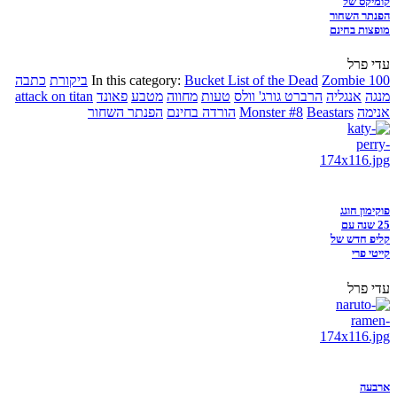
קומיקס של
הפנתר השחור
מופצות בחינם
עדי פרל
Zombie 100
Bucket List of the Dead
In this category:
ביקורת
כתבה
מנגה
אנגליה
הרברט גורג' וולס
טעות
מחווה
מטבע
פאונד
attack on titan
אנימה
Beastars
Monster #8
הורדה בחינם
הפנתר השחור
פוקימון חוגג
25 שנה עם
קליפ חדש של
קייטי פרי
עדי פרל
ארבעה