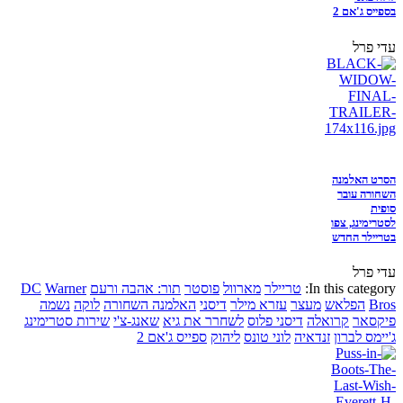
בספייס ג'אם 2
עדי פרל
הסרט האלמנה
השחורה עובר
סופית
לסטרימינג, צפו
בטריילר החדש
עדי פרל
In this category:
טריילר
מארוול
פוסטר
תור: אהבה ורעם
Warner
DC
Bros
הפלאש
מעצר
עזרא מילר
דיסני
האלמנה השחורה
לוקה
נשמה
פיקסאר
קרואלה
דיסני פלוס
לשחרר את גיא
שאנג-צ'י
שירות סטרימינג
ג'יימס לברון
זנדאיה
לוני טונס
ליהוק
ספייס ג'אם 2