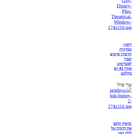
דיסני+
במדיניות
חדשה? סרטים
יעברו
לסטרימינג
אחרי 45 יום
בקולנוע
עדי פרל
זנדאיה תדבב
את הדמות של
לולה באני