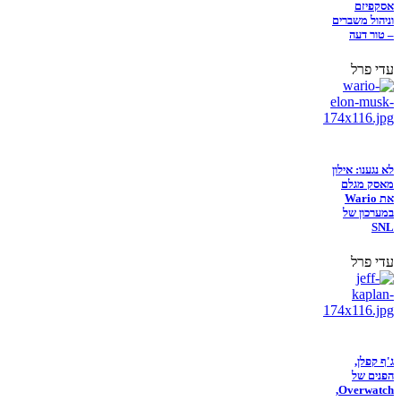
אסקפיזם
וניהול משברים
– טור דעה
עדי פרל
לא נגענו: אילון
מאסק מגלם
את Wario
במערכון של
SNL
עדי פרל
ג'ף קפלן,
הפנים של
Overwatch,