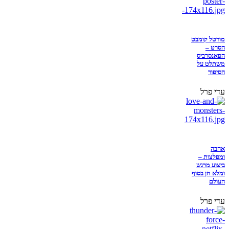
מורטל קומבט
הסרט –
הפאנסרביס
משתלט על
הסיפור
עדי פרל
אהבה
ומפלצות –
ביצוע מרגש
ומלא חן בסוף
העולם
עדי פרל