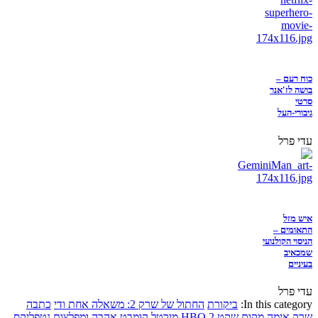
כוח רעם –
בושה לז'אנר
סרטי
גיבורי-העל
עדי פרל
איש מזל
התאומים –
הניסוי הקולנועי
שמכאיב
בעיניים
עדי פרל
In this category:
ביקורת
החתול של שרק 2: משאלה אחת ודי
כתבה
שרק
אימה
מקום שקט 2
HBO
מורטל קומבט
אהבה ומפלצות
נטפליקס