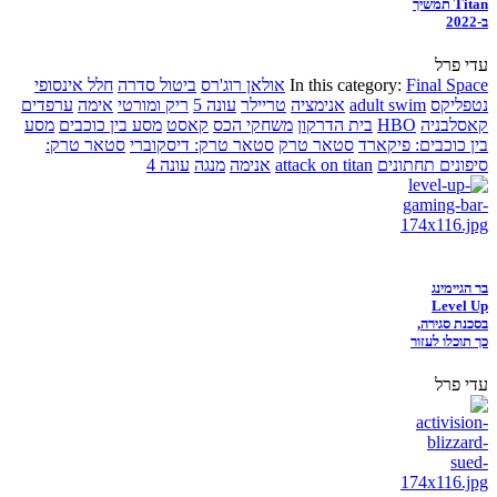
Titan תמשיך
ב-2022
עדי פרל
Final Space
In this category:
אולאן רוג'רס
ביטול סדרה
חלל אינסופי
נטפליקס
adult swim
אנימציה
טריילר
עונה 5
ריק ומורטי
אימה
ערפדים
קאסלבניה
HBO
בית הדרקון
משחקי הכס
קאסט
מסע בין כוכבים
מסע
בין כוכבים: פיקארד
סטאר טרק
סטאר טרק: דיסקוברי
סטאר טרק:
סיפונים תחתונים
attack on titan
אנימה
מנגה
עונה 4
בר הגיימינג
Level Up
בסכנת סגירה,
כך תוכלו לעזור
עדי פרל