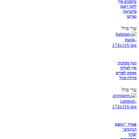
מתכונים איך
להכין ראמן
בהשראת
נארוטו
עדי פרל
נשף מסיכות:
איך לאלתר
מסיכה לפורים
בקלות ובזול
עדי פרל
פארק "קמפוס
הנוקמים"
יפתח