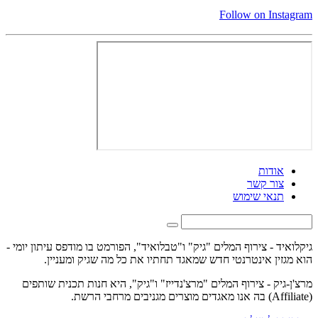
Follow on Instagram
אודות
צור קשר
תנאי שימוש
גיקלואיד - צירוף המלים "גיק" ו"טבלואיד", הפורמט בו מודפס עיתון יומי -
הוא מגזין אינטרנטי חדש שמאגד תחתיו את כל מה שגיק ומעניין.
מרצ'ן-גיק - צירוף המלים "מרצ'נדייז" ו"גיק", היא חנות תכנית שותפים
(Affiliate) בה אנו מאגדים מוצרים מגניבים מרחבי הרשת.