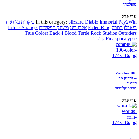
מופלאה?
עדי פרל
Pay2Win
Diablo Immortal
blizzard
In this category:
ביקורת
בליזארד
דיאבלו
כתבה
Elden Ring
אלדן רינג
משחק תפקידים
Life is Strange:
True Colors
Back 4 Blood
Turtle Rock Studios
Outriders
Freakpocalypse
קווסט
Zombie 100
– להפיק את
המיטב
מהאפוקליפסה
עדי פרל