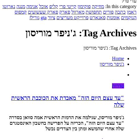
עדי פרל
In this category:
מוזיקה
פוקימון
קייטי פרי
קליפ
אוכל
אנימה
מנגה
נארוטו
ראמן
כתבה
פורים
תחפושת
מארוול
פארק
פארק שעשועים
קמפוס
הנוקמים
אומנות
פאנארט
פרוייקט מעריצים
ציור
gta
גורילז
Tag Archives: ג'ניפר מוריסון
Tag Archives: ג'ניפר מוריסון
Home
ג'ניפר מוריסון
סדרות
"עד עצם היום הזה" מאבדת את הכוכבת הראשית
שלה
ג'ניפר מוריסון, שגילמה את הדמות הראשית אמה סוואן בסדרה
"עד עצם היום הזה", הכריזה על הפרישה בחשבון האינסטגרם
שלה אחרי שהמשא ומתן בין הצדדים נכשל