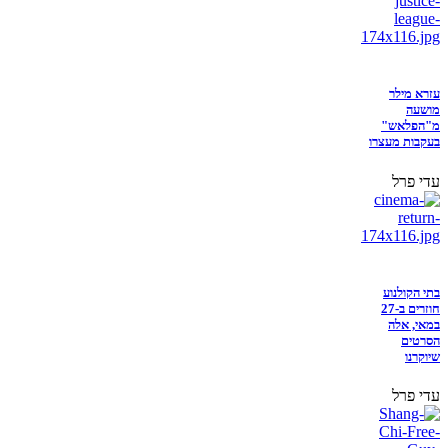
עזרא מילר
מושעה
מ"הפלאש"
בעקבות מעצרו
עדי פרל
בתי הקולנוע
חוזרים ב-27
במאי, אלה
הסרטים
שיוקרנו
עדי פרל