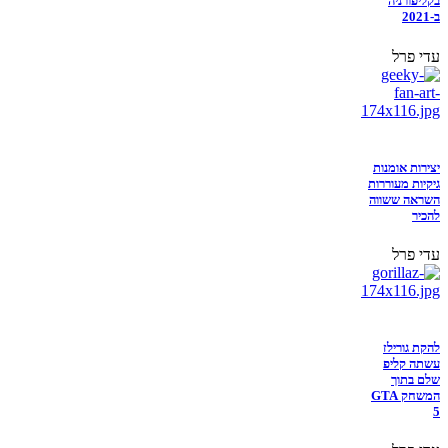
בקליפורניה
ב-2021
עדי פרל
יצירות אומנות
גיקיות מעוררות
השראה ששווה
להכיר
עדי פרל
להקת גורילז
עשתה קליפ
שלם בתוך
המשחק GTA
5