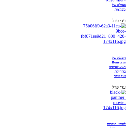
– סיפור קפקאי
בעולם של
מפלצות
עדי פרל
המנגה של
Beastars
תגיע לסיומה
בתחילת
אוקטובר
עדי פרל
לזכרו: חוברות