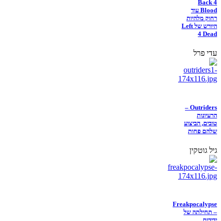
Back 4
Blood עוד
רחוק מלהיות
היורש של Left
4 Dead
עדי פרל
Outriders –
הרעיונות
טובים, הביצוע
שלהם פחות
גיל גוטקין
Freakpocalypse
– תחילתה של
ידידות