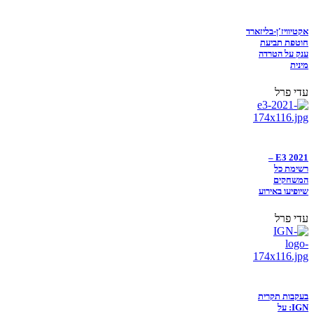
אקטיוויז'ן-בליזארד
חוטפת תביעת
ענק על הטרדה
מינית
עדי פרל
E3 2021 –
רשימת כל
המשחקים
שיופיעו באירוע
עדי פרל
בעקבות תקרית
IGN: על