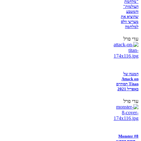
"מלחמת
העולמות"
והמטבע
שהוציא את
מעריצי וולס
למלחמה
עדי פרל
המנגה של
Attack on
Titan תסתיים
באפריל 2021
עדי פרל
Monster #8