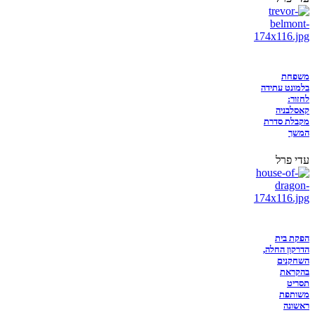
משפחת
בלמונט עתידה
לחזור:
קאסלבניה
מקבלת סדרת
המשך
עדי פרל
הפקת בית
הדרקון החלה,
השחקנים
בהקראת
תסריט
משותפת
ראשונה