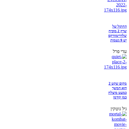
החתול של
שרק 2 מוכיח
שלדרימוורקס
יש 9 נשמות
עדי פרל
מקום שקט 2
הוא המשך
כמעט מוצלח
כמו קודמו
גיל גוטקין