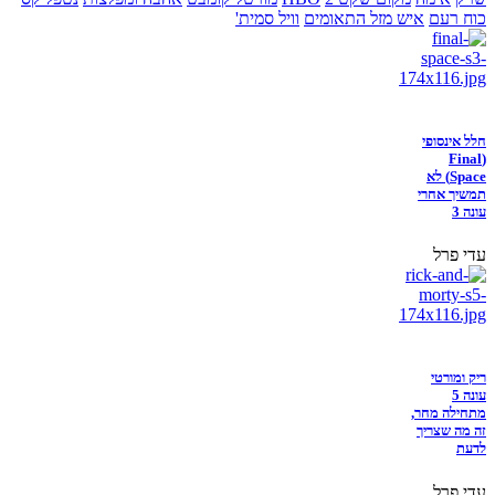
כוח רעם
איש מזל התאומים
וויל סמית'
חלל אינסופי
(Final
Space) לא
תמשיך אחרי
עונה 3
עדי פרל
ריק ומורטי
עונה 5
מתחילה מחר,
זה מה שצריך
לדעת
עדי פרל