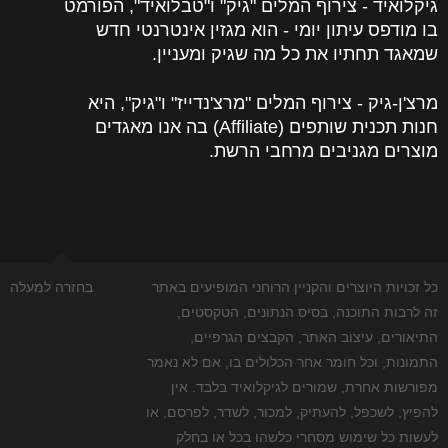
גיקלואיד - צירוף המלים "גיק" ו"טבלואיד", הפורמט
בו מודפס עיתון יומי - הוא מגזין אינטרנטי חדש
שמאגד תחתיו את כל מה שגיק ומעניין.
מרצ'ן-גיק - צירוף המלים "מרצ'נדייז" ו"גיק", היא
חנות תכנית שותפים (Affiliate) בה אנו מאגדים
מוצרים מגניבים מרחבי הרשת.
כל זכויות היוצרים והקניין הרוחני המופיעים באתר
בחזרה למעלה
זה לרבות התוכנה, בסיס הנתונים, הטקסטים,
התיאורים, עיצוב האתר, הקבצים הגרפיים,
התמונות, וכל חומר אחר הכלולים בו, אם לא נאמר
מפורשות אחרת, שמורים לגיקלואיד בלבד. אין
להפיץ, לשכפל, להעתיק, למכור, לשדר, לפרסם, או
לעשות כל שימוש מסחרי כלשהו בכל או בחלק