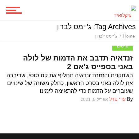
ביקורות סרטים
Tag Archives: ג'יימס לברון
Home
ג'יימס לברון
סדרות
סרטים
זנדאיה תדבב את הדמות של לולה
באני בספייס ג'אם 2
משחקים
השחקנית והזמרת זנדאיה תחליף את קט סוסי, שדיבבה
את לולה באני בסרט הראשון, כחלק משורה של שינויים
שעוברים על הדמות כדי להתאימה לימינו
ביקורות משחקים
By
עדי פרל
אפריל 5, 2021
ספרים וקומיקס