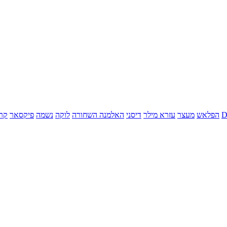
הפלאש
מעצר
עזרא מילר
דיסני
האלמנה השחורה
לוקה
נשמה
פיקסאר
קר