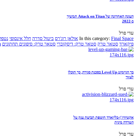
העונה האחרונה של Attack on Titan תמשיך
ב-2022
עדי פרל
Final Space
In this category:
אולאן רוג'רס
ביטול סדרה
חלל אינסופי
נטפל
פיקארד
סטאר טרק
סטאר טרק: דיסקוברי
סטאר טרק: סיפונים תחתונים
n
בר הגיימינג Level Up בסכנת סגירה, כך תוכלו
לעזור
עדי פרל
אקטיוויז'ן-בליזארד חוטפת תביעת ענק על
הטרדה מינית
עדי פרל