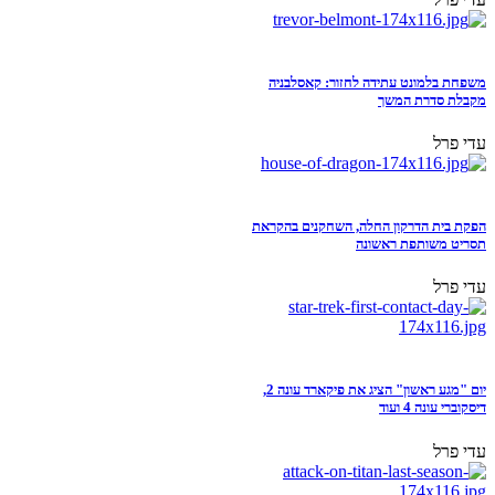
משפחת בלמונט עתידה לחזור: קאסלבניה
מקבלת סדרת המשך
עדי פרל
הפקת בית הדרקון החלה, השחקנים בהקראת
תסריט משותפת ראשונה
עדי פרל
יום "מגע ראשון" הציג את פיקארד עונה 2,
דיסקוברי עונה 4 ועוד
עדי פרל