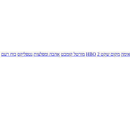
ימה
מקום שקט 2
HBO
מורטל קומבט
אהבה ומפלצות
נטפליקס
כוח רעם