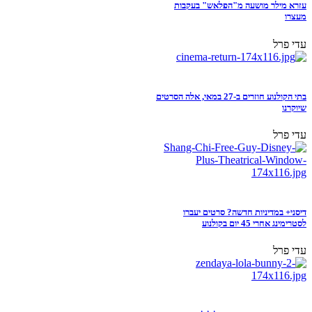
עזרא מילר מושעה מ"הפלאש" בעקבות
מעצרו
עדי פרל
בתי הקולנוע חוזרים ב-27 במאי, אלה הסרטים
שיוקרנו
עדי פרל
דיסני+ במדיניות חדשה? סרטים יעברו
לסטרימינג אחרי 45 יום בקולנוע
עדי פרל