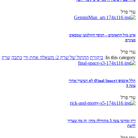
עדי פרל
איש מזל התאומים – הניסוי הקולנועי שמכאיב
בעיניים
עדי פרל
In this category:
ביקורת
החתול של שרק 2: משאלה אחת ודי
כתבה
שרק
א
חלל אינסופי (Final Space) לא תמשיך אחרי
עונה 3
עדי פרל
ריק ומורטי עונה 5 מתחילה מחר, זה מה שצריך
לדעת
עדי פרל