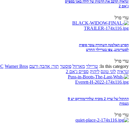
זנדאיה תדבב את הדמות של לולה באני בספייס
ג'אם 2
עדי פרל
הסרט האלמנה השחורה עובר סופית
לסטרימינג, צפו בטריילר החדש
עדי פרל
In this category:
טריילר
מארוול
פוסטר
תור: אהבה ורעם
Warner Bros
DC
זנדאיה
לוני טונס
ליהוק
ספייס ג'אם 2
החתול של שרק 2 מוכיח שלדרימוורקס יש 9
נשמות
עדי פרל