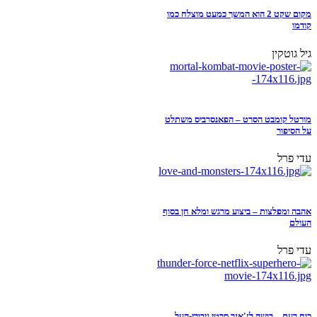
מקום שקט 2 הוא המשך כמעט מוצלח כמו
קודמו
גיל גוטקין
מורטל קומבט הסרט – הפאנסרביס משתלט
על הסיפור
עדי פרל
אהבה ומפלצות – ביצוע מרגש ומלא חן בסוף
העולם
עדי פרל
כוח רעם – בושה לז'אנר סרטי גיבורי-העל