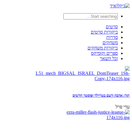
סרטים
ביקורות סרטים
סדרות
משחקים
ביקורות משחקים
ספרים וקומיקס
וכל השאר
תור: אהבה ורעם בטריילר ופוסטר חדשים
עדי פרל