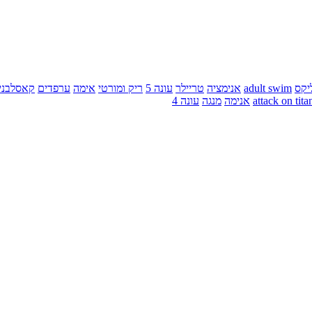
יקס
adult swim
אנימציה
טריילר
עונה 5
ריק ומורטי
אימה
ערפדים
קאסלבני
attack on tita
אנימה
מנגה
עונה 4