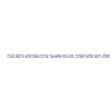
ואלה
דיסני פלוס
לשחרר את גיא
שאנג-צ'י
שירות סטרימינג
ג'יימס לברון